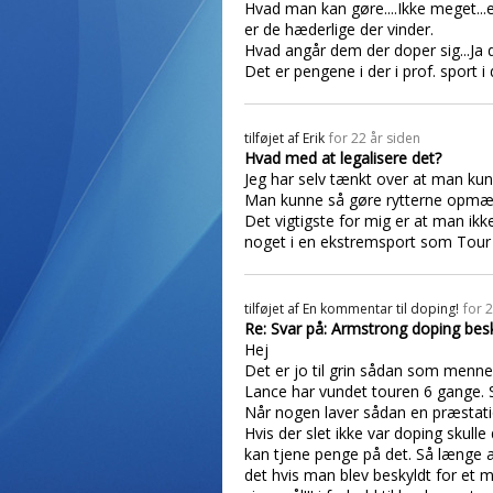
Hvad man kan gøre....Ikke meget...e
er de hæderlige der vinder.
Hvad angår dem der doper sig...Ja d
Det er pengene i der i prof. sport i
tilføjet af
Erik
for 22 år siden
Hvad med at legalisere det?
Jeg har selv tænkt over at man kunn
Man kunne så gøre rytterne opmærk
Det vigtigste for mig er at man ik
noget i en ekstremsport som Tour 
tilføjet af
En kommentar til doping!
for 
Re: Svar på: Armstrong doping bes
Hej
Det er jo til grin sådan som mennes
Lance har vundet touren 6 gange. Se
Når nogen laver sådan en præstation 
Hvis der slet ikke var doping skulle
kan tjene penge på det. Så længe a
det hvis man blev beskyldt for et 