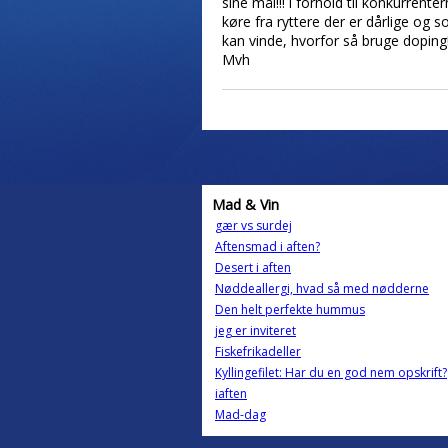
sine mål!!! i forhold til konkurrent
køre fra ryttere der er dårlige og 
kan vinde, hvorfor så bruge doping
Mvh
Mad & Vin
gær vs surdej
Aftensmad i aften?
Desert i aften
Nøddeallergi, hvad så med nødderne
Den helt perfekte hummus
jeg er inviteret
Fiskefrikadeller
Kyllingefilet: Har du en god nem opskrift?
iaften
Mad-dag