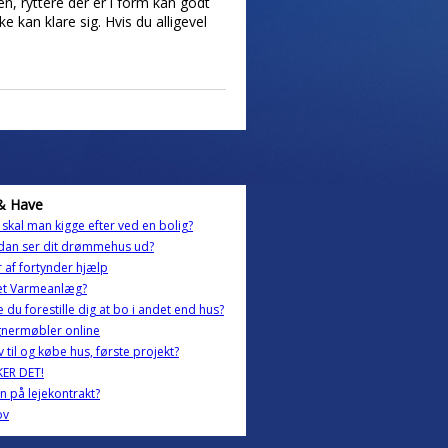
en, ryttere der er i form kan godt
 kan klare sig. Hvis du alligevel
& Have
skal man kigge efter ved en bolig?
dan ser dit drømmehus ud?
r af fortynder hjælp
ket Varmeanlæg?
 du forestille dig at bo i andet end hus?
gnermøbler online
ov til og købe hus, første projekt?
KER DET!
n på lejekontrakt?
ov