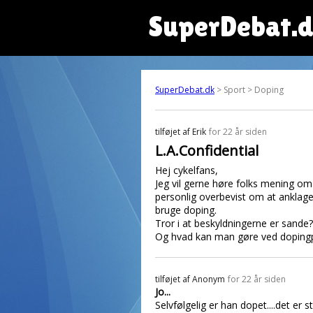
SuperDebat.
SuperDebat.dk
> Sport > Doping
tilføjet af
Erik
for 22 år siden
L.A.Confidential
Hej cykelfans,
Jeg vil gerne høre folks mening om
personlig overbevist om at anklag
bruge doping.
Tror i at beskyldningerne er sande?
Og hvad kan man gøre ved dopingp
tilføjet af
Anonym
for 22 år siden
Jo...
Selvfølgelig er han dopet....det er s