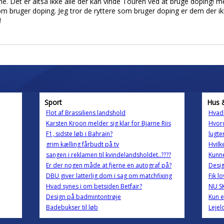
erne. Det er altså ikke alle der kan vinde Touren ved at bruge doping! m
som bruger doping. Jeg tror de ryttere som bruger doping er dem der ikke
!
Sport
Hus 
Flot af Brassiliens landshold
Hvad 
Karsten Kroon melder sig klar for Bjarne Riis
Hvor
F1, sidste løb i Bahrain?
lugte
grim kælling fårbudt på tv
Hvil
sangen i reklamen til kvindelandsholdet..????
Kunne
Er der nogen måde at fjerne en autograf på?
Desi
DBU giver latterlig dom i sag om matchfixing
Fik l
Hvad synes i om betsiden Betfair?
NU S
Design på badmintontrøje
Kun e
Badebukser til løb
Lejel