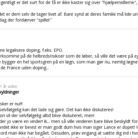
gentligt er det surt for de få er ikke kaster sig over "hjælpemidlerne"
et er dem selv de tager livet af. Bare synd at deres familie må lide 
 dag der fordærver "spillet"
e legalisere doping, f.eks. EPO.
somme på de helbredsrisikoer som de løber, så ville det være på eg
ke bygger en hel sportsgren på en løgn, som man gør nu, nemlig løgne
de France uden doping...
21 år siden
kyldninger
ker er nu!!!
lvfølgelig kan det lade sig gøre. Det kan ikke diskuteres!
vil der selvfølgelig altid blive diskuteret, men!
 der jo være en vinder! ik... men så ville vinderen bare blive beskyldt 
ndet ikke er bevist er man godt dum hvis man siger Lance er dopet! H
mord man ikke har begået. Desuden, prøv engang at sætte dig ind i h