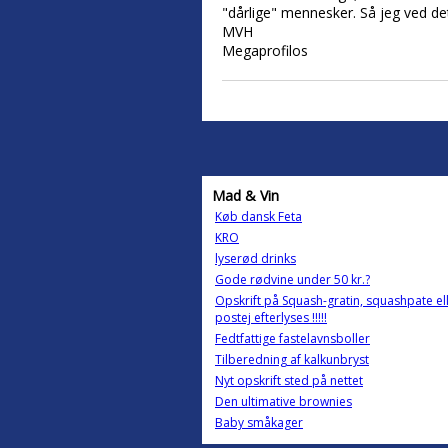
"dårlige" mennesker. Så jeg ved det
MVH
Megaprofilos
Mad & Vin
Køb dansk Feta
KRO
lyserød drinks
Gode rødvine under 50 kr.?
Opskrift på Squash-gratin, squashpate ell
postej efterlyses !!!!!
Fedtfattige fastelavnsboller
Tilberedning af kalkunbryst
Nyt opskrift sted på nettet
Den ultimative brownies
Baby småkager