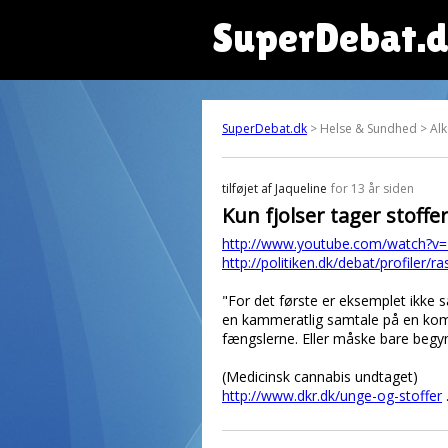
SuperDebat.
SuperDebat.dk
> Helse & Sundhed > Alk
tilføjet af
Jaqueline
for 13 år siden
Kun fjolser tager stoffer
http://www.youtube.com/watch?
http://politiken.dk/debat/profiler/
"For det første er eksemplet ikke s
en kammeratlig samtale på en kom
fængslerne. Eller måske bare beg
(Medicinsk cannabis undtaget)
http://www.dkr.dk/unge-og-stoffer