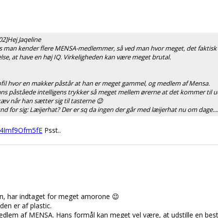
2]Hej Jaqeline
vis man kender flere MENSA-medlemmer, så ved man hvor meget, det faktisk t
else, at have en høj IQ. Virkeligheden kan være meget brutal.
profil hvor en makker påstår at han er meget gammel, og medlem af Mensa.
ans påståede intelligens trykker så meget mellem ørerne at det kommer til udt
æv når han sætter sig til tasterne 😉
for sig: Læijerhat? Der er sq da ingen der går med læijerhat nu om dage....
=4Imf9Ofm5fE
Psst..
n, har indtaget for meget amorone 😉
en er af plastic.
 medlem af MENSA. Hans formål kan meget vel være, at udstille en best