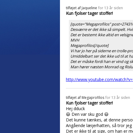
tilføjet af
Jaqueline
for 13 år siden
Kun fjolser tager stoffer!
[quote="Megaprofilos" post=274310
Desværre er det ikke så simpelt. H
Det er bestemt ikke altid en velsign
MVH
Megaprofilos[/quote]
Vi har jo her på siderne en trolle-
Umiddelbart ser det ikke ud til at h
Det er måske fordi han er vind og sk
Man hører næsten Monrad og Rislund 
http://www.youtube.com/watch?v
tilføjet af
Megaprofilos
for 13 år siden
Kun fjolser tager stoffer!
Hej dduck
😃 Den var sku god 😃
Det kunne tænkes, at denne perso
Angående læijerhatten, så tror jeg d
Det er ikke til at sige, om han er