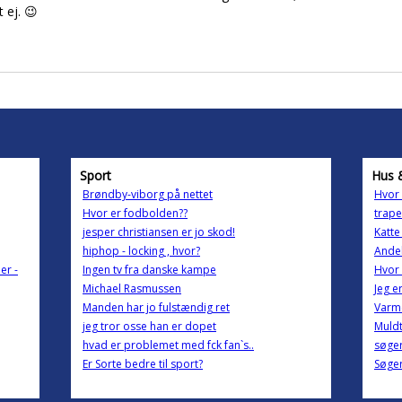
 ej. 😉
Sport
Hus 
Brøndby-viborg på nettet
Hvor 
Hvor er fodbolden??
trape
jesper christiansen er jo skod!
Katte
hiphop - locking , hvor?
Andel
er -
Ingen tv fra danske kampe
Hvor
Michael Rasmussen
Jeg e
Manden har jo fulstændig ret
Varme
jeg tror osse han er dopet
Muldt
hvad er problemet med fck fan`s..
søger
Er Sorte bedre til sport?
Søger