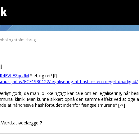
dk
ohol og stofmisbrug
!
v=R4FVLFZqrUM
Slet,og ret! [l]
rasmus-jarlov/ECE1930122/legalisering-af-hash-er-en-meget-daarlig-id/
ærligt godt, da man jo ikke rigtigt kan tale om en legalisering, når 
munal klinik. Man kunne sikkert opnå den samme effekt ved at øge 
ynde at håndhæve hashforbudet indenfor fængselsmurene" [->]
..Værd,at ødelægge ❓