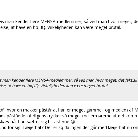
Hvis man kender flere MENSA-medlemmer, så ved man hvor meget, det f
nelse, at have en høj IQ. Virkeligheden kan være meget brutal.
vis man kender flere MENSA-medlemmer, så ved man hvor meget, det faktisk t
else, at have en høj IQ. Virkeligheden kan være meget brutal.
-profil hvor en makker påstår at han er meget gammel, og medlem af 
hans påståede intelligens trykker så meget mellem ørerne at det kommer 
kæv når han sætter sig til tasterne 😉
 for sig: Læijerhat? Der er sq da ingen der går med læijerhat nu om 