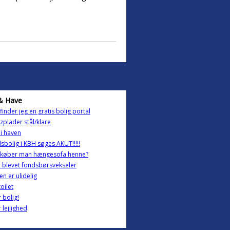
& Have
finder jeg en gratis bolig portal
zplader stål/klare
 i haven
sbolig i KBH søges AKUT!!!!!
 køber man hængesofa henne?
r blevet fondsbørsvekseler
n er ulidelig
oilet
 bolig!
 lejlighed