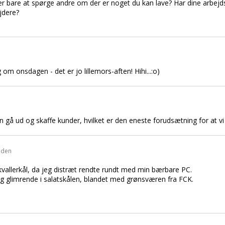
ver bare at spørge andre om der er noget du kan lave? Har dine arbej
jdere?
om onsdagen - det er jo lillemors-aften! Hihi...:o)
an gå ud og skaffe kunder, hvilket er den eneste forudsætning for at vi
siden
skvallerkål, da jeg distræt rendte rundt med min bærbare PC.
sig glimrende i salatskålen, blandet med grønsværen fra FCK.