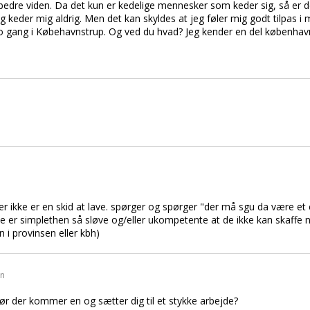
bedre viden. Da det kun er kedelige mennesker som keder sig, så er 
eg keder mig aldrig. Men det kan skyldes at jeg føler mig godt tilpas i 
o gang i Købehavnstrup. Og ved du hvad? Jeg kender en del københavne
r ikke er en skid at lave. spørger og spørger "der må sgu da være et 
 er simplethen så sløve og/eller ukompetente at de ikke kan skaffe n
n i provinsen eller kbh)
en
før der kommer en og sætter dig til et stykke arbejde?