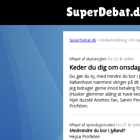
SuperDebat.
SuperDebat.dk
> Underholdning > Fri d
tilføjet af
skytsenglen
for 21 år siden
Keder du dig om onsda
Gu gør du ej, med mindre du bor i J
København nærmest skriger på dit 
Jeg bidrager gerne imod betaling f
(Husker glemmer aldrig at have ked
Njet duzski! Anettes fan, Søren Pin
Profeten.
tilføjet af
speedygonzales
for 21 år sid
Medmindre du bor i Jylland?
Hejsa Profeten