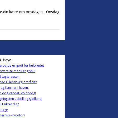
leje din kære om onsdagen... Onsdag
& Have
rbejde er godt for helbredet
eværelse med Feng Shui
 tagterassen
ghed i Flensburg-området
og Kaniner i haven.
ip dog vandet, Voldborg!
ningsten udstilling sjælland
U sikret dig?
plage
erhus - hvorfor?