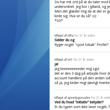
Du har mit ord på at du taler mod 
underordnet. Jeg bor i Jylland, og j
Men det glæder mig da at der er g
kede sig. Hva sir du så? ;o)
*SG*
tilføjet af
nfha
for 21 år siden
Sidder du og
Ryger noget "sjovt tobak" Profet?.
tilføjet af
nn1
for 21 år siden
ja!
jeg keeeeeeeeeder mig sgu!
det er den 3 dag på arbejde hvor de
account handlere på den anden side
så ja, jeg keder mig! (iøvrigt hverke
tilføjet af
speedygonzales
for 21 år sid
Ved du hvad "initiativ" betyder?
Er du typen som ikke laver noget, 