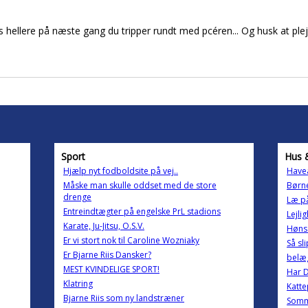
s hellere på næste gang du tripper rundt med pcéren... Og husk at p
Sport
Hus 
Hjælp nyt fodboldsite på vej..
Havea
Måske man skulle oddset med de store
Børn
drenge
Læ på
Entreindtægter på engelske PrL stadions
Lejli
Karate, Ju-Jitsu, O.S.V.
Høns 
Er vi stort nok til Caroline Wozniaky
Så sl
Er Bjarne Riis Dansker?
belæg
MEST KVINDELIGE SPORT!
Har D
Klatring
Katte
Bjarne Riis som ny landstræner
Somm