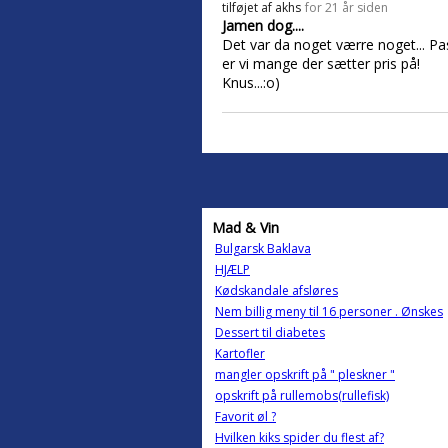
tilføjet af
akhs
for 21 år siden
Jamen dog....
Det var da noget værre noget... Pa
er vi mange der sætter pris på!
Knus...:o)
Mad & Vin
Bulgarsk Baklava
HJÆLP
Kødskandale afsløres
Nem billig meny til 16 personer . Ønskes
Dessert til diabetes
Kartofler
mangler opskrift på " pleskner "
opskrift på rullemobs(rullefisk)
Favorit øl ?
Hvilken kiks spider du flest af?