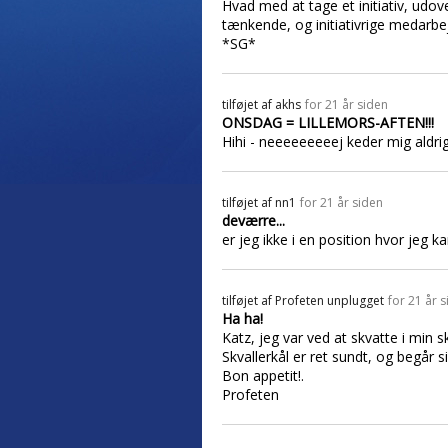
Hvad med at tage et initiativ, udo
tænkende, og initiativrige medarbe
*SG*
tilføjet af
akhs
for 21 år siden
ONSDAG = LILLEMORS-AFTEN!!!
Hihi - neeeeeeeeej keder mig aldrig 
tilføjet af
nn1
for 21 år siden
deværre...
er jeg ikke i en position hvor jeg k
tilføjet af
Profeten unplugget
for 21 år 
Ha ha!
Katz, jeg var ved at skvatte i min 
Skvallerkål er ret sundt, og begår 
Bon appetit!.
Profeten