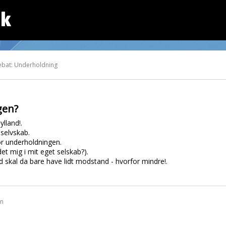
dk
ebat: Underholdning
gen?
ylland!.
selvskab.
or underholdningen.
et mig i mit eget selskab?).
d skal da bare have lidt modstand - hvorfor mindre!.
en