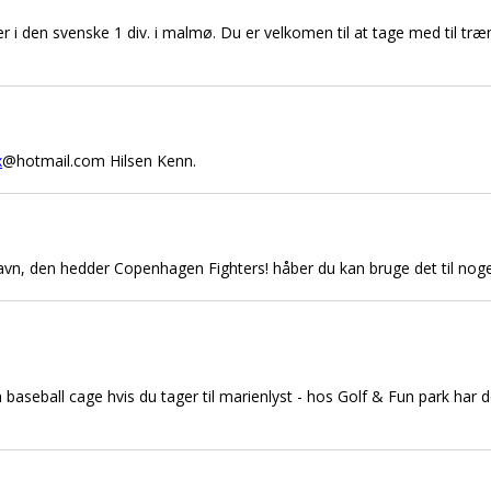
iller i den svenske 1 div. i malmø. Du er velkomen til at tage med til tr
x
@hotmail.com Hilsen Kenn.
havn, den hedder Copenhagen Fighters! håber du kan bruge det til noge
 en baseball cage hvis du tager til marienlyst - hos Golf & Fun park ha