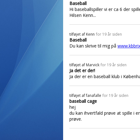
Baseball
Hi baseballspiller vi er ca 6 der sp
Hilsen Kenn...
tilføjet af
Kenn
for 19 år siden
Baseball
Du kan skrive til mig på
www.kbbri
tilføjet af
Marvick
for 19 år siden
Ja det er der!
Ja der er en baseball klub i Køben
tilføjet af
fanafalle
for 19 år siden
baseball cage
hej
du kan ihvertfald prøve at spille i
prøve.