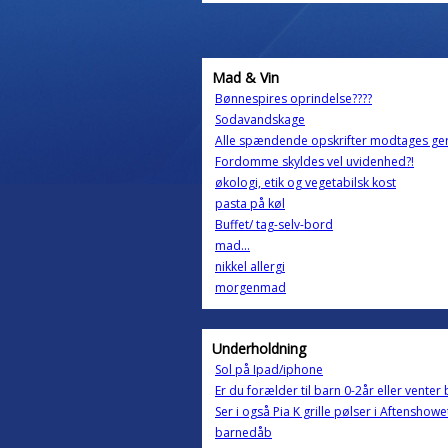
Mad & Vin
Bønnespires oprindelse????
Sodavandskage
Alle spændende opskrifter modtages ge
Fordomme skyldes vel uvidenhed?!
økologi, etik og vegetabilsk kost
pasta på køl
Buffet/ tag-selv-bord
mad...
nikkel allergi
morgenmad
Underholdning
Sol på Ipad/iphone
Er du forælder til barn 0-2år eller venter
Ser i også Pia K grille pølser i Aftenshowe
barnedåb