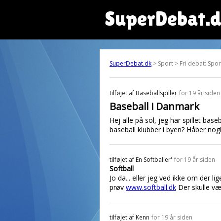
SuperDebat.
SuperDebat.dk
> Sport > Fri debat: Spor
tilføjet af
Baseballspiller
for 19 år siden
Baseball i Danmark
Hej alle på sol, jeg har spillet bas
baseball klubber i byen? Håber nog
tilføjet af
En Softballer'
for 19 år siden
Softball
Jo da... eller jeg ved ikke om der li
prøv
www.softball.dk
Der skulle væ
tilføjet af
Kenn
for 19 år siden