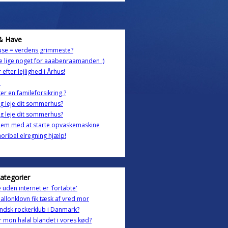
& Have
use = verdens grimmeste?
 lige noget for aaabenraamanden ;)
 efter lejlighed i Århus!
p
r en famileforsikring ?
g leje dit sommerhus?
g leje dit sommerhus?
lem med at starte opvaskemaskine
horibel elregning hjælp!
kategorier
 uden internet er 'fortabte'
ballonklovn fik tæsk af vred mor
ndsk rockerklub i Danmark?
r mon halal blandet i vores kød?