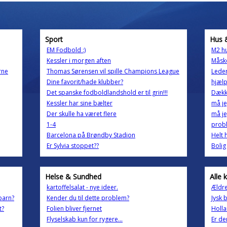
Sport
Hus 
EM Fodbold :)
M2 h
Kessler i morgen aften
Måske
rne
Thomas Sørensen vil spille Champions League
Leder
Dine favorit/hade klubber?
hjæl
Det spanske fodboldlandshold er til grin!!!
Dække
Kessler har sine bælter
må je
Der skulle ha været flere
må je
1-4
prob
Barcelona på Brøndby Stadion
Helt 
Er Sylvia stoppet??
Bolig
Helse & Sundhed
Alle 
kartoffelsalat - nye ideer.
Ældre
 barn?
Kender du til dette problem?
Jysk 
t?
Folien bliver fjernet
Holla
Flyselskab kun for rygere...
Er de