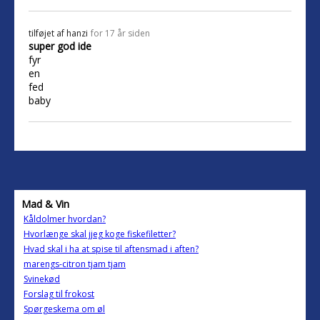
tilføjet af
hanzi
for 17 år siden
super god ide
fyr
en
fed
baby
Mad & Vin
Kåldolmer hvordan?
Hvorlænge skal jjeg koge fiskefiletter?
Hvad skal i ha at spise til aftensmad i aften?
marengs-citron tjam tjam
Svinekød
Forslag til frokost
Spørgeskema om øl