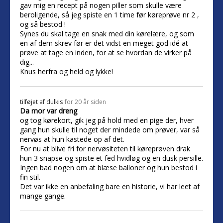
gav mig en recept på nogen piller som skulle være
beroligende, så jeg spiste en 1 time før køreprøve nr 2 ,
og så bestod !
Synes du skal tage en snak med din kørelære, og som
en af dem skrev før er det vidst en meget god idé at
prøve at tage en inden, for at se hvordan de virker på
dig...
Knus herfra og held og lykke!
tilføjet af
dulkis
for 20 år siden
Da mor var dreng
og tog kørekort, gik jeg på hold med en pige der, hver
gang hun skulle til noget der mindede om prøver, var så
nervøs at hun kastede op af det.
For nu at blive fri for nervøsiteten til køreprøven drak
hun 3 snapse og spiste et fed hvidløg og en dusk persille.
Ingen bad nogen om at blæse balloner og hun bestod i
fin stil.
Det var ikke en anbefaling bare en historie, vi har leet af
mange gange.