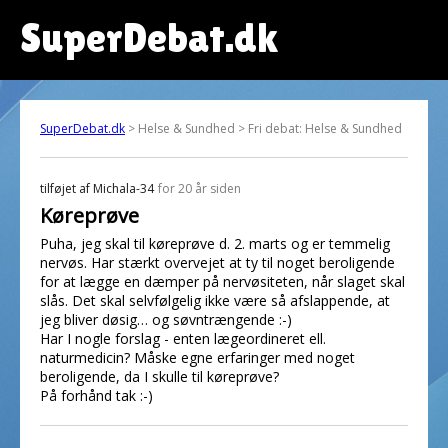
SuperDebat.dk
SuperDebat.dk
> Helse & Sundhed > Fri debat: Helse & Sundhed
tilføjet af
Michala-34
for 20 år siden
Køreprøve
Puha, jeg skal til køreprøve d. 2. marts og er temmelig
nervøs. Har stærkt overvejet at ty til noget beroligende
for at lægge en dæmper på nervøsiteten, når slaget skal
slås. Det skal selvfølgelig ikke være så afslappende, at
jeg bliver døsig… og søvntrængende :-)
Har I nogle forslag - enten lægeordineret ell.
naturmedicin? Måske egne erfaringer med noget
beroligende, da I skulle til køreprøve?
På forhånd tak :-)