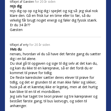
tilføjet af
Gæsten
for 20 år siden
rejs dig
rejs dig op op og kig dig i spejlet og sig så: jeg skal nok
klare den. Gå en frisk tur en time eller to før, så du
virkelig får brugt noget energi og føler dig fysisk stærk.
Er du 34 år??
Gæsten
tilføjet af
erty
for 20 år siden
Hvis du
nervøs, hvordan vil du så have det første gang du sætter
dig i en bil alene.
Du skal gå til opgaven og sige til dig selv at det kan du,
og kan du ikke til en køreprøve, så er det fordi du er
kommet til prøve for tidlig.
De fleste køreskoler sætter deres elever til prøve for
tidlig, og det er grunden til at man ikke føler sig sikker,
husk på at et kæretøj ikke er legetøj, men at det hurtig
kan blive til en til et mordvåben.
Jeg selv har taget tre teori prøver og tre køreprøver og
bestået første gang, til bus lastvogn, og siden til
anhænger.