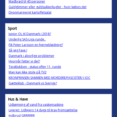
Madbrød til 40 personer
Guldglimmer eller guldsukkerkugler - hvor købes det
Dijonmarineret kartoffelsalat
Sport
Junior OL til Danmark i 2018?
Underlig SAS-Liga runde..
Fik Peter Larsson en hjerneblødning?
Så røg Faxe.!
Danmark i alvorlige problemer
Hvornår fatter vi det?
Tipsklubben - status efter 11. runde
Man kan ikke stole på TV2
KRONPRINSEN SAMMEN MED MORDERE/FASCISTER/ I IOC
Gætteklub - Danmark vs Sverige?
Hus & Have
Udtømning af vand fra vaskemaskine
Lejeret:: Udlejers 14 dage til krav-fremsættelse
Indbrud GRRRRRR