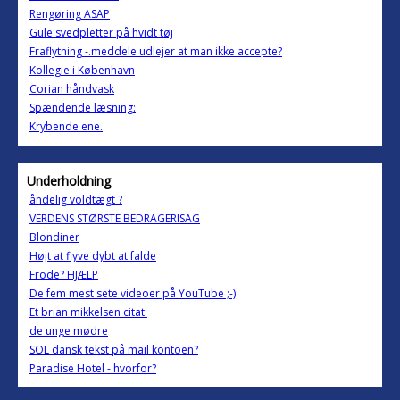
Rengøring ASAP
Gule svedpletter på hvidt tøj
Fraflytning -.meddele udlejer at man ikke accepte?
Kollegie i København
Corian håndvask
Spændende læsning:
Krybende ene.
Underholdning
åndelig voldtægt ?
VERDENS STØRSTE BEDRAGERISAG
Blondiner
Højt at flyve dybt at falde
Frode? HJÆLP
De fem mest sete videoer på YouTube ;-)
Et brian mikkelsen citat:
de unge mødre
SOL dansk tekst på mail kontoen?
Paradise Hotel - hvorfor?