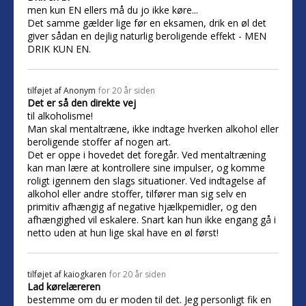
men kun EN ellers må du jo ikke køre...
Det samme gælder lige før en eksamen, drik en øl det
giver sådan en dejlig naturlig beroligende effekt - MEN
DRIK KUN EN.
tilføjet af
Anonym
for 20 år siden
Det er så den direkte vej
til alkoholisme!
Man skal mentaltræne, ikke indtage hverken alkohol eller
beroligende stoffer af nogen art.
Det er oppe i hovedet det foregår. Ved mentaltræning
kan man lære at kontrollere sine impulser, og komme
roligt igennem den slags situationer. Ved indtagelse af
alkohol eller andre stoffer, tilfører man sig selv en
primitiv afhængig af negative hjælkpemidler, og den
afhængighed vil eskalere. Snart kan hun ikke engang gå i
netto uden at hun lige skal have en øl først!
tilføjet af
kaiogkaren
for 20 år siden
Lad kørelæreren
bestemme om du er moden til det. Jeg personligt fik en