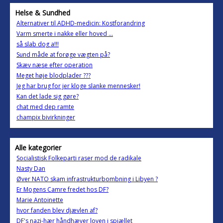
Helse & Sundhed
Alternativer til ADHD-medicin: Kostforandring
Varm smerte i nakke eller hoved ...
så slab dog a!!!
Sund måde at forøge vægten på?
Skæv næse efter operation
Meget høje blodplader ???
Jeg har brug for jer kloge slanke mennesker!
Kan det lade sig gøre?
chat med dep ramte
champix bivirkninger
Alle kategorier
Socialistisk Folkeparti raser mod de radikale
Nasty Dan
Øver NATO skam infrastrukturbombning i Libyen ?
Er Mogens Camre fredet hos DF?
Marie Antoinette
hvor fanden blev djævlen af?
DF's nazi-hær håndhæver loven i spjællet