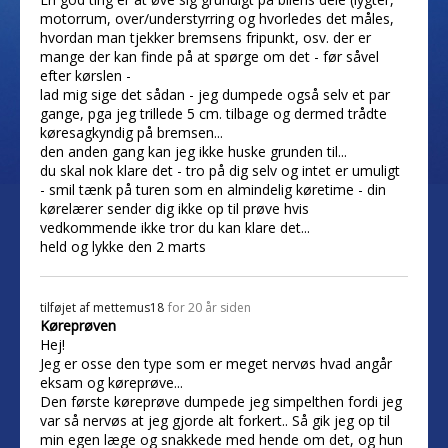
motorrum, over/understyrring og hvorledes det måles,
hvordan man tjekker bremsens fripunkt, osv. der er
mange der kan finde på at spørge om det - før såvel
efter kørslen -
lad mig sige det sådan - jeg dumpede også selv et par
gange, pga jeg trillede 5 cm. tilbage og dermed trådte
køresagkyndig på bremsen...
den anden gang kan jeg ikke huske grunden til...
du skal nok klare det - tro på dig selv og intet er umuligt
- smil tænk på turen som en almindelig køretime - din
kørelærer sender dig ikke op til prøve hvis
vedkommende ikke tror du kan klare det...
held og lykke den 2 marts
tilføjet af
mettemus18
for 20 år siden
Køreprøven
Hej!
Jeg er osse den type som er meget nervøs hvad angår
eksam og køreprøve...
Den første køreprøve dumpede jeg simpelthen fordi jeg
var så nervøs at jeg gjorde alt forkert.. Så gik jeg op til
min egen læge og snakkede med hende om det, og hun