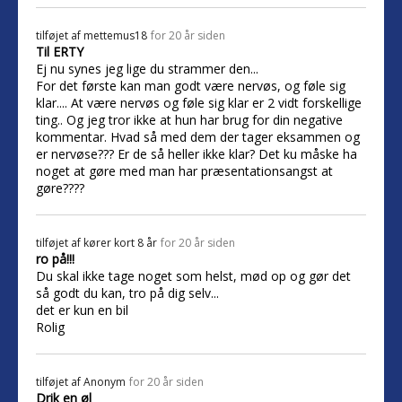
tilføjet af
mettemus18
for 20 år siden
Til ERTY
Ej nu synes jeg lige du strammer den...
For det første kan man godt være nervøs, og føle sig
klar.... At være nervøs og føle sig klar er 2 vidt forskellige
ting.. Og jeg tror ikke at hun har brug for din negative
kommentar. Hvad så med dem der tager eksammen og
er nervøse??? Er de så heller ikke klar? Det ku måske ha
noget at gøre med man har præsentationsangst at
gøre????
tilføjet af
kører kort 8 år
for 20 år siden
ro på!!!
Du skal ikke tage noget som helst, mød op og gør det
så godt du kan, tro på dig selv...
det er kun en bil
Rolig
tilføjet af
Anonym
for 20 år siden
Drik en øl