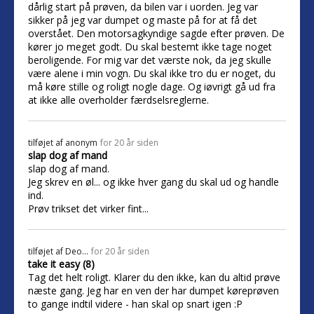
dårlig start på prøven, da bilen var i uorden. Jeg var
sikker på jeg var dumpet og maste på for at få det
overstået. Den motorsagkyndige sagde efter prøven. De
kører jo meget godt. Du skal bestemt ikke tage noget
beroligende. For mig var det værste nok, da jeg skulle
være alene i min vogn. Du skal ikke tro du er noget, du
må køre stille og roligt nogle dage. Og iøvrigt gå ud fra
at ikke alle overholder færdselsreglerne.
tilføjet af
anonym
for 20 år siden
slap dog af mand
slap dog af mand.
Jeg skrev en øl... og ikke hver gang du skal ud og handle
ind.
Prøv trikset det virker fint...
tilføjet af
Deo...
for 20 år siden
take it easy (8)
Tag det helt roligt. Klarer du den ikke, kan du altid prøve
næste gang. Jeg har en ven der har dumpet køreprøven
to gange indtil videre - han skal op snart igen :P