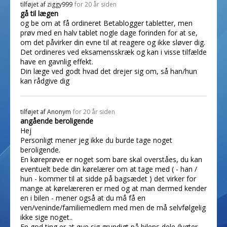
tilføjet af
ziggy999
for 20 år siden
gå til lægen
og be om at få ordineret Betablogger tabletter, men
prøv med en halv tablet nogle dage forinden for at se,
om det påvirker din evne til at reagere og ikke sløver dig.
Det ordineres ved eksamensskræk og kan i visse tilfælde
have en gavnlig effekt.
Din læge ved godt hvad det drejer sig om, så han/hun
kan rådgive dig
tilføjet af
Anonym
for 20 år siden
angående beroligende
Hej
Personligt mener jeg ikke du burde tage noget
beroligende.
En køreprøve er noget som bare skal overståes, du kan
eventuelt bede din kørelærer om at tage med ( - han /
hun - kommer til at sidde på bagsædet ) det virker for
mange at kørelæreren er med og at man dermed kender
en i bilen - mener også at du må få en
ven/veninde/familiemedlem med men de må selvfølgelig
ikke sige noget..
En god ting er at øve sig grundigt på bilens dele (lygter,