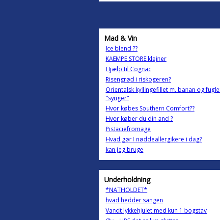
Mad & Vin
Ice blend ??
KAEMPE STORE klejner
Hjælp til Cognac
Risengrød i riskogeren?
Orientalsk kyllingefillet m. banan og fugl
"synger"
Hvor købes Southern Comfort??
Hvor køber du din and ?
Pistaciefromage
Hvad gør I nøddeallergikere i dag?
kan jeg bruge
Underholdning
*NATHOLDET*
hvad hedder sangen
Vandt lykkehjulet med kun 1 bogstav