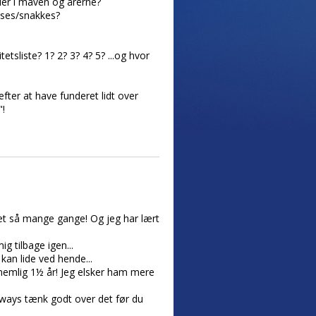
ler i maven og årerne?
i ses/snakkes?
tsliste? 1? 2? 3? 4? 5? ...og hvor
fter at have funderet lidt over
"!
 det så mange gange! Og jeg har lært
g tilbage igen...
kan lide ved hende...
nemlig 1½ år! Jeg elsker ham mere
nyways tænk godt over det før du