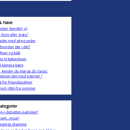
& Have
ister (kendte) ,o)
. Korn eller græs?
ader med streg under
- hvordan gør i det?
fliser og kalk
ytte til København
al kamera børn
, kender du mørsø 2b classic
deovn den med egernet ?
ag for frilandspalmer
ghed i KBH fra sommer
kategorier
n-i-debatten-patruljen"
 selv...moar!
agelige drømme