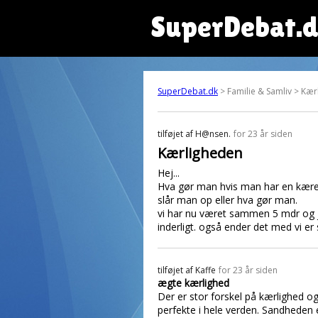
SuperDebat.
SuperDebat.dk
> Familie & Samliv > Kær
tilføjet af
H@nsen.
for 23 år siden
Kærligheden
Hej...
Hva gør man hvis man har en kære
slår man op eller hva gør man.
vi har nu været sammen 5 mdr og je
inderligt. også ender det med vi e
tilføjet af
Kaffe
for 23 år siden
ægte kærlighed
Der er stor forskel på kærlighed 
perfekte i hele verden. Sandheden 