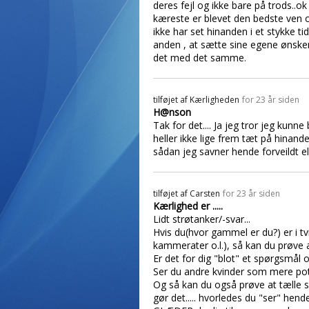
deres fejl og ikke bare på trods..
kæreste er blevet den bedste ven 
ikke har set hinanden i et stykke 
anden , at sætte sine egene ønsker 
det med det samme.
tilføjet af
Kærligheden
for 23 år siden
H@nson
Tak for det.... Ja jeg tror jeg kunne
heller ikke lige frem tæt på hinand
sådan jeg savner hende forveildt e
tilføjet af
Carsten
for 23 år siden
Kærlighed er .....
Lidt strøtanker/-svar...
Hvis du(hvor gammel er du?) er i t
kammerater o.l.), så kan du prøve a
Er det for dig "blot" et spørgsmål 
Ser du andre kvinder som mere pote
Og så kan du også prøve at tælle 
gør det..... hvorledes du "ser" hend