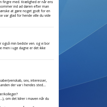
m fingre med. Krælighed er når ens
n kommer ind ad døren efter man
t ønske at gøre noget godt for en
e var glad for hende ville du vide
n er også min bedste ven. og vi bor
de men i uge dagne er det ikke
kaber(venskab, sex, interesser,
anden der var i hendes sted....
er/kolleger?
), om det kilrer i maven når du