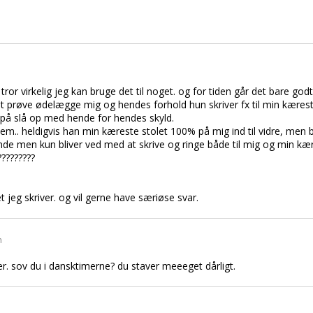
Jeg tror virkelig jeg kan bruge det til noget. og for tiden går det bare g
 at prøve ødelægge mig og hendes forhold hun skriver fx til min kæreste
 på slå op med hende for hendes skyld.
m.. heldigvis han min kæreste stolet 100% på mig ind til vidre, men b
de men kun bliver ved med at skrive og ringe både til mig og min kær
?????????
t jeg skriver. og vil gerne have særiøse svar.
n
r. sov du i dansktimerne? du staver meeeget dårligt.