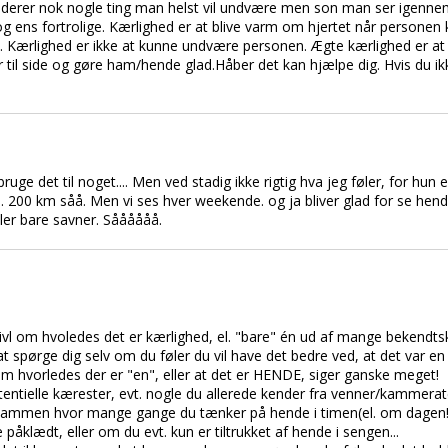
ok derer nok nogle ting man helst vil undvære men son man ser igenne
og ens fortrolige. Kærlighed er at blive varm om hjertet når persone
tid. Kærlighed er ikke at kunne undvære personen. Ægte kærlighed er a
til side og gøre ham/hende glad.Håber det kan hjælpe dig. Hvis du ikk
 bruge det til noget.... Men ved stadig ikke rigtig hva jeg føler, for hu
e. 200 km såå. Men vi ses hver weekende. og ja bliver glad for se hen
ller bare savner. Såååååå.
vivl om hvoledes det er kærlighed, el. "bare" én ud af mange bekendts
t spørge dig selv om du føler du vil have det bedre ved, at det var en 
om hvorledes der er "en", eller at det er HENDE, siger ganske meget!
ntielle kærester, evt. nogle du allerede kender fra venner/kammerat
sammen hvor mange gange du tænker på hende i timen(el. om dagen!...
e påklædt, eller om du evt. kun er tiltrukket af hende i sengen...