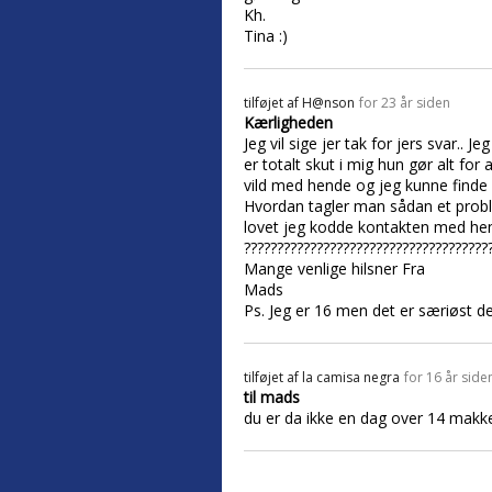
Kh.
Tina :)
tilføjet af
H@nson
for 23 år siden
Kærligheden
Jeg vil sige jer tak for jers svar.. 
er totalt skut i mig hun gør alt for
vild med hende og jeg kunne finde
Hvordan tagler man sådan et proble
lovet jeg kodde kontakten med hen
?????????????????????????????????????
Mange venlige hilsner Fra
Mads
Ps. Jeg er 16 men det er særiøst de
tilføjet af
la camisa negra
for 16 år side
til mads
du er da ikke en dag over 14 makke