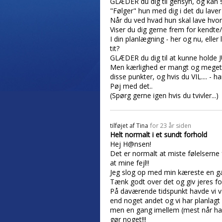
GLÆDER du dig til gensyn, og kan s
"Følger" hun med dig i det du laver 
Når du ved hvad hun skal lave hvo
Viser du dig gerne frem for kendte/
I din planlægning - her og nu, eller
tit?
GLÆDER du dig til at kunne holde 
Men kærlighed er mangt og meget, o
disse punkter, og hvis du VIL.... -
Pøj med det..
(Spørg gerne igen hvis du tvivler...)
tilføjet af
Tina
for 23 år siden
Helt normalt i et sundt forhold
Hej H@nsen!
Det er normalt at miste følelserne 
at mine fejl!!
Jeg slog op med min kæreste en gang
Tænk godt over det og giv jeres fo
På daværende tidspunkt havde vi v
end noget andet og vi har planlagt
men en gang imellem (mest når han 
gør noget!!!