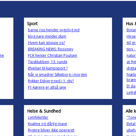
Sport
Hus 
barne riss hender sygolog ind
Botan
klog nare minder dum
Hirse
Hvem kan stoppe os?
60 gr
BREAKING NEWS: Roooney
tips 
ene
FCK henter Christian Poulsen
natur
Tipsklubben, 13. runde
at fl
Øvelser til kampsport ?
digit
Når vi smadrer Silkeborg i morgen
hjælp
bræn
Rykker Esbjerg ned i 1. div?
Et sl
F1-kørere er altså seje
Lejli
Helse & Sundhed
Alle 
Lymfekirtler
"Tone
Kvalme og dårlig mave
Betal
Rygere bliver ikke opereret
ubeh