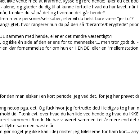
let ikke vente med at kramme, kysse og røre hende; føler du det bob
- alene, og glæder du dig til at kunne fortælle hvad du har lavet, når 
rnår, tænker du så på det og hvordan det går hende?
fremmede personer/selskaber, eller vil du helst bare være "jer to"?
 langsigtet, hvor rangerer hun da på den så "berømte/berygtede" priorite
JUL sammen med hende, eller er det mindre væsentligt?!
g ikke én side af den er ens for to mennesker.... men tror godt du -e
 har en klar fornemmelse for om hun er HENDE, eller en "mellemstation
for den man elsker i en kort periode. Jeg ved det, for jeg har prøvet
 netop pga. det. Og fuck hvor jeg fortrudte det! Heldigvis tog han mi
rhold tid. Tænk evt. over hvad du kan lide ved hende og hvad du IKKE 
æret sammen i 6 mdr. Nu har vi været sammen i et år mere end det 
 at flytte sammen næste år.
gør noget jeg ikke kan lide) mister jeg følelserne for ham kort... a