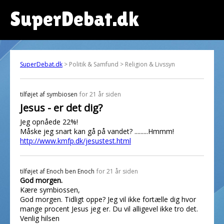
SuperDebat.dk
SuperDebat.dk
> Politik & Samfund > Religion & Livssyn
tilføjet af
symbiosen
for 21 år siden
Jesus - er det dig?
Jeg opnåede 22%!
Måske jeg snart kan gå på vandet? .........Hmmm!
http://www.kmfp.dk/jesustest.html
tilføjet af
Enoch ben Enoch
for 21 år siden
God morgen.
Kære symbiossen,
God morgen. Tidligt oppe? Jeg vil ikke fortælle dig hvor
mange procent Jesus jeg er. Du vil alligevel ikke tro det.
Venlig hilsen