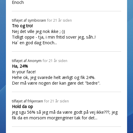
Enoch
tilføjet af
symbiosen
for 21 år siden
Tro og tro!
Nej det ville jeg nok ikke ;-))
Tidligt oppe - tja, i min fritid sover jeg, såh..!
Ha´ en god dag Enoch...
tilføjet af
Anonym
for 21 år siden
Ha, 24%
In your face!
Hehe ok, jeg svarede helt ærligt og fik 24%.
Der må være nogen der kan gøre det "bedre".
tilføjet af
frkjensen
for 21 år siden
Hold da op
jeg sgu 56% så jeg må da være godt på vej ikke???, jeg
fik da en morsom morgengriner tak for det...