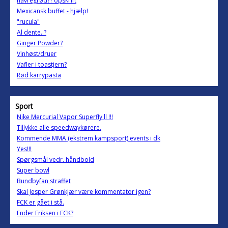
havregrød?? opskrift
Mexicansk buffet - hjælp!
"rucula"
Al dente..?
Ginger Powder?
Vinhøst/druer
Vafler i toastjern?
Rød karrypasta
Sport
Nike Mercurial Vapor Superfly ll !!!
Tillykke alle speedwaykørere.
Kommende MMA (ekstrem kampsport) events i dk
Yes!!!
Spørgsmål vedr. håndbold
Super bowl
Bundbyfan straffet
Skal Jesper Grønkjær være kommentator igen?
FCK er gået i stå.
Ender Eriksen i FCK?