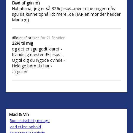
Død af grin ;o)
Hahahaha, jeg er så 32% Jesus...men mine unger mås
sgu da kunne opnå lidt mere...de HAR en mor der hedder
Maria ;o)
tilføjet af
britzen
for 21 år siden
32% til mig
og det er sgu godt klaret -
Kvindelig næsten ½ jesus -
Og til dig du ½gode qvinde -
Heldige børn du har -
:-) guller
Mad & Vin
Romantisk billig midag..
vind et kro ophold