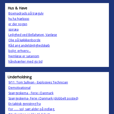
Hus & Have
Boxmadrads på trægulv
hu ha hjælppp
er der nogen
spiræa
Lejlighed ved Bellahøjvej, Vanløse
Olie på køkkkenborde
Råd ang andelslejlighedskøb
bolig -erhverv...
hjemløse er satanism
håndværker med go tid
Underholdning
9/11: Tom Sullivan - Explosives Technician
Demotivational
Spørgeskema - Ferie i Danmark
Spørgeskema- Ferie i Danmark (dobbelt posted)
En taktisk genistreg fra
For ...... sol, sæt alder på indlæg.