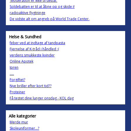
'Moderation er ikke til debat'
Soldebatten er til at åbne op og skide i!
radioaktive flygtninge
De vidste alt om angreb på World Trade Center.
Helse & Sundhed
feber ved at indtage af tandpasta
Fjernelse af K-tråd i håndled :(
verdens smukkeste kvinder
Online Apotek
Ipren
.....
Forgiftet?
Nye briller efter kort tid??
Proteiner
Få testet dine lunger onsdag - KOL dag
Alle kategorier
Merde mur
Skoleuniformer...?