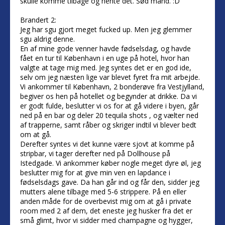
skulle komme tilbage og hente det. Sød mand. :D
Brandert 2:
Jeg har sgu gjort meget fucked up. Men jeg glemmer
sgu aldrig denne.
En af mine gode venner havde fødselsdag, og havde
fået en tur til København i en uge på hotel, hvor han
valgte at tage mig med. Jeg syntes det er en god ide,
selv om jeg næsten lige var blevet fyret fra mit arbejde.
Vi ankommer til København, 2 bonderøve fra Vestjylland,
begiver os hen på hotellet og begynder at drikke. Da vi
er godt fulde, beslutter vi os for at gå videre i byen, går
ned på en bar og deler 20 tequila shots , og vælter ned
af trapperne, samt råber og skriger indtil vi blever bedt
om at gå.
Derefter syntes vi det kunne være sjovt at komme på
stripbar, vi tager derefter ned på Dollhouse på
Istedgade. Vi ankommer køber nogle meget dyre øl, jeg
beslutter mig for at give min ven en lapdance i
fødselsdags gave. Da han går ind og får den, sidder jeg
mutters alene tilbage med 5-6 strippere. På en eller
anden måde for de overbevist mig om at gå i private
room med 2 af dem, det eneste jeg husker fra det er
små glimt, hvor vi sidder med champagne og hygger,