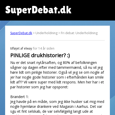
SuperDebat.dk
SuperDebat.dk
> Underholdning > Fri debat: Underholdning
tilføjet af
elway
for 14 år siden
PINLIGE drukhistorier? :)
Nu er det snart nytårsaften, og 80% af befolkningen
vågner op dagen efter med tømmermænd, så nu vil jeg
høre lidt om pinlige historier. Også vil jeg se om nogle af
jer har nogle gode historier som i efterhånden kan smile
lidt af?? Vil være super med lidt respons. Men her har i et
par historier som jeg har opsporet:
Brandert 1:
Jeg havde på en måde, som jeg ikke husker sat mig med
nogle hjemløse drankere ved Magasin i Aarhus. Det var
sgu et fint selskab, de var selvfølgelig langt ude at