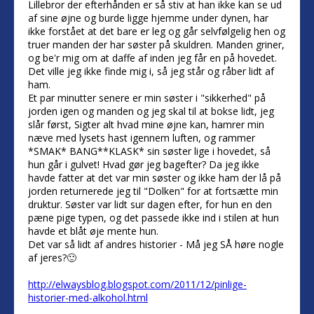
Lillebror der efterhånden er så stiv at han ikke kan se ud
af sine øjne og burde ligge hjemme under dynen, har
ikke forstået at det bare er leg og går selvfølgelig hen og
truer manden der har søster på skuldren. Manden griner,
og be'r mig om at daffe af inden jeg får en på hovedet.
Det ville jeg ikke finde mig i, så jeg står og råber lidt af
ham.
Et par minutter senere er min søster i "sikkerhed" på
jorden igen og manden og jeg skal til at bokse lidt, jeg
slår først, Sigter alt hvad mine øjne kan, hamrer min
næve med lysets hast igennem luften, og rammer
*SMAK* BANG**KLASK* sin søster lige i hovedet, så
hun går i gulvet! Hvad gør jeg bagefter? Da jeg ikke
havde fatter at det var min søster og ikke ham der lå på
jorden returnerede jeg til "Dolken" for at fortsætte min
druktur. Søster var lidt sur dagen efter, for hun en den
pæne pige typen, og det passede ikke ind i stilen at hun
havde et blåt øje mente hun.
Det var så lidt af andres historier - Må jeg SÅ høre nogle
af jeres?🙂
http://elwaysblog.blogspot.com/2011/12/pinlige-
historier-med-alkohol.html