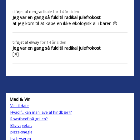
tilføjet af
den_radikale
for 14 år siden
Jeg var en gang så fuld til radikal julefrokost
at jeg kom til at købe en ikke økologisk øl i baren 😖
tilføjet af
elway
for 14 år siden
Jeg var en gang så fuld til radikal julefrokost
[:X]
Mad & Vin
Vin til date
Hvad f.. kan man lave af hindbær??
Roastbeef på grillen?
Bliv vegetar.
pizza-snegle
fra fryseren