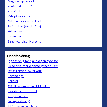
Mug, svamp og råd
konfirmation.......?
ericofon!
Kalk på terrazzo
Elsk din nabo, som du vil ......
En (dræber-)snegl på vej ....
Hybenhæk
Lavendler
Søger værelse i Horsens
Underholdning
Jeg har brug for hjælp og en sponsor
Hvad er humor og hvad griner du af?
"Wish I Never Loved You"
Søvnmangel
Forbud
OK allesammen stå HELT stille...
hvordan er helbredet
åh spillemasnd
"Ansigtsløftning"
Til CV. Jørgensen fans