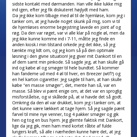
sidste kontakt med dørmanden. Han ville ikke lukke mig
ind igen, efter jeg fik diskuteret højlydt med ham.
Da jeg ikke kom tilbage med øl til de hjemløse, kom jeg i
tanker om, at jeg havde noget skunk på mig, som vi til
de hjemløses enorme begejstring lavede en joint af og
røg. Da den var røget, var vi alle klar på nogle øl, men da
jeg ikke kunne komme ind i 7-11, måtte jeg finde en
anden kiosk.I min tilstand orkede jeg det ikke, så jeg
tænkte mig lidt om, og jeg kom så på den optimale
løsning i den givne situation! Jeg giver mit Dankort til en
af dem samt min pinkode. Så sagde jeg, at han skulle gå
ind og købe øl og smøger til hele bundtet. Så kommer
han fandeme ud med 4 øl til hver, en Breezer (wtf?) og
en hel karton cigaretter. Jeg sagde til ham, at han skulle
købe "en masse smøger", det, mente han så, var en
masse. Så blev vi pænt enige om, at det var en sproglig
misforståelse, og vi skålede på, at vi havde det så godt.
Omkring da den øl var drukket, kom jeg i tanker om, at
det kunne være lækkert at tage hjem. Så jeg sagde pænt
farvel til mine nye venner, tog 4 pakker smøger og gik
hen og tog en bus hjem. Jeg glemte faktisk mit Dankort,
lige da jeg gik, men ham med kortet råbte af fulde
lungers kraft, så alle i nærheden kunne høre det, at jeg