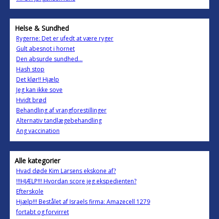
Helse & Sundhed
Rygerne: Det er ufedt at være ryger
Gult abesnot i hornet
Den absurde sundhed...
Hash stop
Det klør!! Hjælp
Jeg kan ikke sove
Hvidt brød
Behandling af vrangforestillinger
Alternativ tandlægebehandling
Ang vaccination
Alle kategorier
Hvad døde Kim Larsens ekskone af?
!!!HJÆLP!!! Hvordan score jeg ekspedienten?
Efterskole
Hjælp!!! Bestålet af Israels firma: Amazecell 1279
fortabt og forvirret