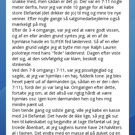
snakke med, men sådan er det jo. Der var en 7-11 nogle
meter derfra, hvor jeg var inde 10 gange for at købe
store Elefantøl (det drikker de jo) til mig og mine tre nye
venner. Efter nogle gange så salgsmedarbejderne også
mærkeligt på mig.
Efter de 3-4 omgange, var jeg ved at være godt vissen,
og af en eller anden grund syntes jeg, at en af de
hjemløse havde en SUPER fed lædervest. Så af en eller
anden grund valgte jeg at bytte min nye Ralph Lauren
polotrøje med hans "fede" lædervest. Dagen efter viste
det sig, at den selvfølgelig var klam, beskidt og
stinkende.
Ved den 7-8 omgang i 7-11, var jeg pisseligeglad og
sagde, at jeg var hjemløs i en høj, fulderik tone. Jeg blev
hevet pænt ud af dørmanden (ja, sådan en er der i den
7-11), fordi der jo var lang kø. Omgangen efter dette,
fortalte jeg om, at det altså var rigtig hårdt at være
hjemløs osv. Igen kom dørmanden hen og hev mig
mindre pænt ud.
Den tiende gang og sidste gang, ville jeg købe en kasse
med 24 Elefantøl. Det havde de ikke lige, så jeg gik sur
hen til køleskabet og begyndte at tage Elefantøl ud. Jeg
troede åbenbart, at jeg sagtens kunne have 24 halvliters
øl i favnen. Det endte med en masse øl på gulvet og en