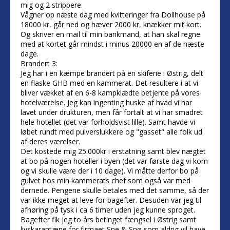
mig og 2 strippere.
Vågner op næste dag med kvitteringer fra Dollhouse på
18000 kr, går ned og hæver 2000 kr, knækker mit kort.
Og skriver en mail til min bankmand, at han skal regne
med at kortet går mindst i minus 20000 en af de næste
dage.
Brandert 3:
Jeg har i en kæmpe brandert på en skiferie i Østrig, delt
en flaske GHB med en kammerat. Det resultere i at vi
bliver vækket af en 6-8 kampklædte betjente på vores
hotelværelse. Jeg kan ingenting huske af hvad vi har
lavet under drukturen, men får fortalt at vi har smadret
hele hotellet (det var forholdsvist lille). Samt havde vi
løbet rundt med pulverslukkere og "gasset" alle folk ud
af deres værelser.
Det kostede mig 25.000kr i erstatning samt blev nægtet
at bo på nogen hoteller i byen (det var første dag vi kom
og vi skulle være der i 10 dage). Vi måtte derfor bo på
gulvet hos min kammerats chef som også var med
dernede. Pengene skulle betales med det samme, så der
var ikke meget at leve for bagefter. Desuden var jeg til
afhøring på tysk i ca 6 timer uden jeg kunne sproget.
Bagefter fik jeg to års betinget fængsel i Østrig samt
livskarantæne for firmaet Sne & Snø som aldrig vil have