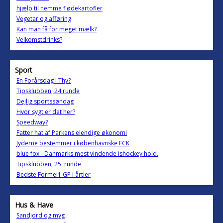
hjælp til nemme flødekartofler
Vegetar og afføring
Kan man få for meget mælk?
Velkomstdrinks?
Sport
En Forårsdag i Thy?
Tipsklubben, 24.runde
Dejlig sportssøndag
Hvor sygt er det her?
Speedway?
Fatter hat af Parkens elendige økonomi
Jyderne bestemmer i københavnske FCK
blue fox - Danmarks mest vindende ishockey hold.
Tipsklubben, 25. runde
Bedste Formel1 GP i årtier
Hus & Have
Sandjord og myg