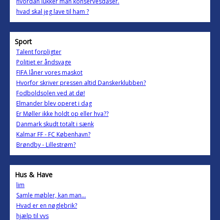
hvordan lukker man konservesdåser.
hvad skal jeg lave til ham ?
Sport
Talent forpligter
Politiet er åndsvage
FIFA låner vores maskot
Hvorfor skriver pressen altid Danskerklubben?
Fodboldsolen ved at dø!
Elmander blev operet i dag
Er Møller ikke holdt op eller hva??
Danmark skudt totalt i sænk
Kalmar FF - FC København?
Brøndby - Lillestrøm?
Hus & Have
lim
Samle møbler, kan man...
Hvad er en nøglebrik?
hjælp til vvs