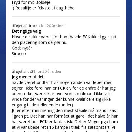
Fryd for mit Boldøje
:) Rosalilje er fck-stolt i dag..hehe
tilføjet af
sirocco
for 20 år siden
Det rigtige valg
Havde det ikke været for ham havde FCK ikke ligget på
den placering som de gør nu.
Godt nytår
Sirocco
tilføjet af
tls21
for 20 år siden
Jeg mener at det
havde været undfair hvis nogen anden var løbet med
sejren. Ikke fordi han er FCK'er, for de andre år har jeg
udemærket været klar over vores målmand ikke ville
vinde for der var ingen der kunne kvalificere sig (ikke
engang til de indledende runder).
JC er efter min mening den mest stabile målmand i sas-
ligaen pt. Det han har formået at gøre i det halve år han
har været hos FCK er fantastisk. Det er Meget pga ham
at vi var ubesejret i 16 kampe i træk fra sæsonstart. Vi