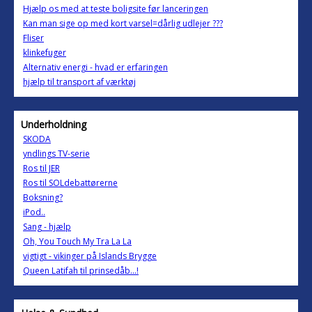
Hjælp os med at teste boligsite før lanceringen
Kan man sige op med kort varsel=dårlig udlejer ???
Fliser
klinkefuger
Alternativ energi - hvad er erfaringen
hjælp til transport af værktøj
Underholdning
SKODA
yndlings TV-serie
Ros til JER
Ros til SOLdebattørerne
Boksning?
iPod..
Sang - hjælp
Oh, You Touch My Tra La La
vigtigt - vikinger på Islands Brygge
Queen Latifah til prinsedåb...!