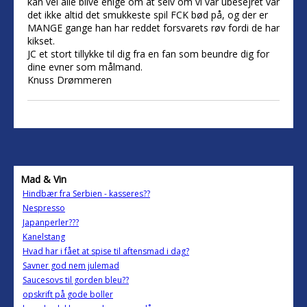
kan vel alle blive enige om at selv om vi var ubesejret var
det ikke altid det smukkeste spil FCK bød på, og der er
MANGE gange han har reddet forsvarets røv fordi de har
kikset.
JC et stort tillykke til dig fra en fan som beundre dig for
dine evner som målmand.
Knuss Drømmeren
Mad & Vin
Hindbær fra Serbien - kasseres??
Nespresso
Japanperler???
Kanelstang
Hvad har i fået at spise til aftensmad i dag?
Savner god nem julemad
Saucesovs til gorden bleu??
opskrift på gode boller