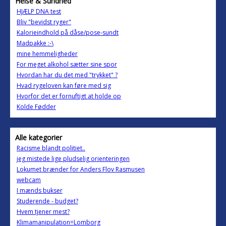
Helse & Sundhed
HJÆLP DNA test
Bliv "bevidst ryger"
Kalorieindhold på dåse/pose-sundt
Madpakke :-\
mine hemmeligheder
For meget alkohol sætter sine spor
Hvordan har du det med "trykket" ?
Hvad rygeloven kan føre med sig
Hvorfor det er fornuftigt at holde op
Kolde Fødder
Alle kategorier
Racisme blandt politiet..
jeg mistede lige pludselig orienteringen
Lokumet brænder for Anders Flov Rasmusen
webcam
I mænds bukser
Studerende - budget?
Hvem tjener mest?
Klimamanipulation=Lomborg