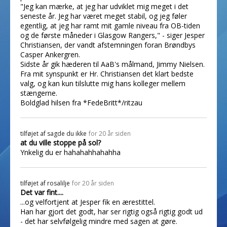
"Jeg kan mærke, at jeg har udviklet mig meget i det
seneste år. Jeg har været meget stabil, og jeg føler
egentlig, at jeg har ramt mit gamle niveau fra OB-tiden
og de første måneder i Glasgow Rangers," - siger Jesper
Christiansen, der vandt afstemningen foran Brøndbys
Casper Ankergren.
Sidste år gik hæderen til AaB's målmand, Jimmy Nielsen.
Fra mit synspunkt er Hr. Christiansen det klart bedste
valg, og kan kun tilslutte mig hans kolleger mellem
stængerne.
Boldglad hilsen fra *FedeBritt*/ritzau
tilføjet af
sagde du ikke
for 20 år siden
at du ville stoppe på sol?
Ynkelig du er hahahahhahahha
tilføjet af
rosalilje
for 20 år siden
Det var fint....
...og velfortjent at Jesper fik en ærestittel.
Han har gjort det godt, har ser rigtig også rigtig godt ud
- det har selvfølgelig mindre med sagen at gøre.