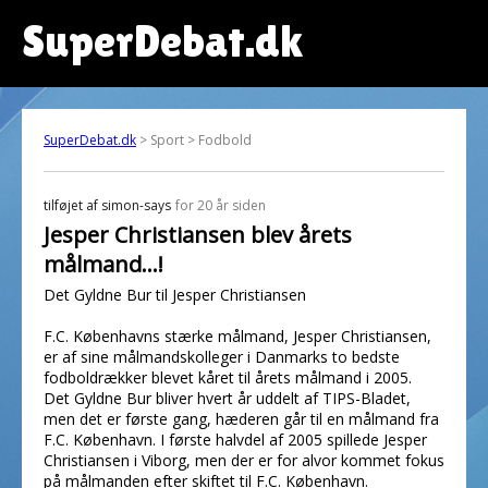
SuperDebat.dk
SuperDebat.dk
> Sport > Fodbold
tilføjet af
simon-says
for 20 år siden
Jesper Christiansen blev årets
målmand...!
Det Gyldne Bur til Jesper Christiansen
F.C. Københavns stærke målmand, Jesper Christiansen,
er af sine målmandskolleger i Danmarks to bedste
fodboldrækker blevet kåret til årets målmand i 2005.
Det Gyldne Bur bliver hvert år uddelt af TIPS-Bladet,
men det er første gang, hæderen går til en målmand fra
F.C. København. I første halvdel af 2005 spillede Jesper
Christiansen i Viborg, men der er for alvor kommet fokus
på målmanden efter skiftet til F.C. København.