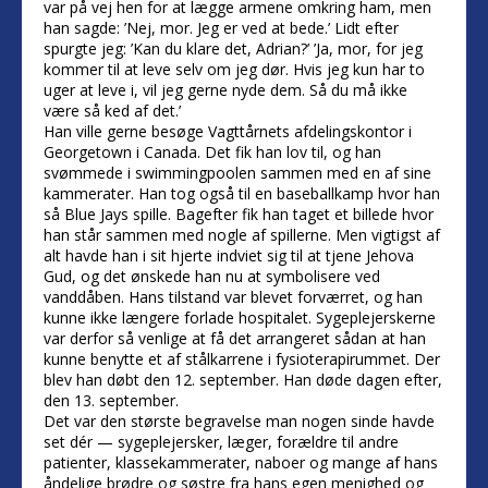
var på vej hen for at lægge armene omkring ham, men
han sagde: ’Nej, mor. Jeg er ved at bede.’ Lidt efter
spurgte jeg: ’Kan du klare det, Adrian?’ ’Ja, mor, for jeg
kommer til at leve selv om jeg dør. Hvis jeg kun har to
uger at leve i, vil jeg gerne nyde dem. Så du må ikke
være så ked af det.’
Han ville gerne besøge Vagttårnets afdelingskontor i
Georgetown i Canada. Det fik han lov til, og han
svømmede i swimmingpoolen sammen med en af sine
kammerater. Han tog også til en baseballkamp hvor han
så Blue Jays spille. Bagefter fik han taget et billede hvor
han står sammen med nogle af spillerne. Men vigtigst af
alt havde han i sit hjerte indviet sig til at tjene Jehova
Gud, og det ønskede han nu at symbolisere ved
vanddåben. Hans tilstand var blevet forværret, og han
kunne ikke længere forlade hospitalet. Sygeplejerskerne
var derfor så venlige at få det arrangeret sådan at han
kunne benytte et af stålkarrene i fysioterapirummet. Der
blev han døbt den 12. september. Han døde dagen efter,
den 13. september.
Det var den største begravelse man nogen sinde havde
set dér — sygeplejersker, læger, forældre til andre
patienter, klassekammerater, naboer og mange af hans
åndelige brødre og søstre fra hans egen menighed og