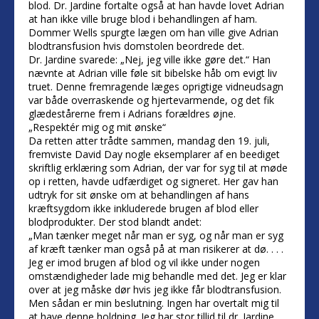
blod. Dr. Jardine fortalte også at han havde lovet Adrian
at han ikke ville bruge blod i behandlingen af ham.
Dommer Wells spurgte lægen om han ville give Adrian
blodtransfusion hvis domstolen beordrede det.
Dr. Jardine svarede: „Nej, jeg ville ikke gøre det.“ Han
nævnte at Adrian ville føle sit bibelske håb om evigt liv
truet. Denne fremragende læges oprigtige vidneudsagn
var både overraskende og hjertevarmende, og det fik
glædestårerne frem i Adrians forældres øjne.
„Respektér mig og mit ønske“
Da retten atter trådte sammen, mandag den 19. juli,
fremviste David Day nogle eksemplarer af en beediget
skriftlig erklæring som Adrian, der var for syg til at møde
op i retten, havde udfærdiget og signeret. Her gav han
udtryk for sit ønske om at behandlingen af hans
kræftsygdom ikke inkluderede brugen af blod eller
blodprodukter. Der stod blandt andet:
„Man tænker meget når man er syg, og når man er syg
af kræft tænker man også på at man risikerer at dø. . . .
Jeg er imod brugen af blod og vil ikke under nogen
omstændigheder lade mig behandle med det. Jeg er klar
over at jeg måske dør hvis jeg ikke får blodtransfusion.
Men sådan er min beslutning. Ingen har overtalt mig til
at have denne holdning. Jeg har stor tillid til dr. Jardine.