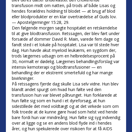
transfusion midt om natten, på trods af både Lisas og
hendes forældres holdning til blodet — at brug af blod
eller blodprodukter er en klar overtrædelse af Guds lov.
— Apostelgerninger 15:28, 29.
Den følgende morgen søgte hospitalet en retskendelse
til at give blodtransfusion. Retssagen, der blev ført under
forsæde af dommer David R. Main, varede fem dage og
fandt sted i et lokale på hospitalet. Lisa var til stede hver
dag. Hun havde akut myeloid leukæmi, en sygdom der,
trods lægernes udsagn om en helbredelsesprocent på
30, normalt er dødelig. Lægernes behandlingsforslag var
intensiv kemoterapi og blodtransfusioner — en
behandling der er ekstremt smertefuld og har mange
bivirkninger.
På retssagens fjerde dag skulle Lisa selv vidne. Hun blev
blandt andet spurgt om hvad hun følte ved den
transfusion hun var blevet påtvunget. Hun forklarede at
hun følte sig som en hund i et dyreforsøg, at hun
sidestillede det med voldtægt og at det virkede som om
folk troede at de kunne gøre hvad som helst ved hende
bare fordi hun var mindreårig. Hun følte sig syg indvendig
over at ligge og se en andens blod flyde ind i hendes
årer, og hun spekulerede over risikoen for at få AIDS