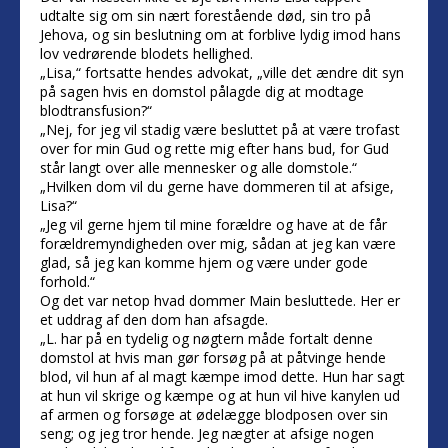
udtalte sig om sin nært forestående død, sin tro på
Jehova, og sin beslutning om at forblive lydig imod hans
lov vedrørende blodets hellighed.
„Lisa,“ fortsatte hendes advokat, „ville det ændre dit syn
på sagen hvis en domstol pålagde dig at modtage
blodtransfusion?“
„Nej, for jeg vil stadig være besluttet på at være trofast
over for min Gud og rette mig efter hans bud, for Gud
står langt over alle mennesker og alle domstole.“
„Hvilken dom vil du gerne have dommeren til at afsige,
Lisa?“
„Jeg vil gerne hjem til mine forældre og have at de får
forældremyndigheden over mig, sådan at jeg kan være
glad, så jeg kan komme hjem og være under gode
forhold.“
Og det var netop hvad dommer Main besluttede. Her er
et uddrag af den dom han afsagde.
„L. har på en tydelig og nøgtern måde fortalt denne
domstol at hvis man gør forsøg på at påtvinge hende
blod, vil hun af al magt kæmpe imod dette. Hun har sagt
at hun vil skrige og kæmpe og at hun vil hive kanylen ud
af armen og forsøge at ødelægge blodposen over sin
seng; og jeg tror hende. Jeg nægter at afsige nogen