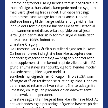
Samme dag forlod Lisa og hendes familie hospitalet. Og
man må sige at hun virkelig kæmpede med sin sygdom
med værdighed og fred i sindet. Hun døde fredeligt
derhjemme i sine kærlige forældres arme. Derved
sluttede hun sig til den lange række af unge vidner for
Jehova der i fortid og nutid har sat Gud først. Derfor vil
hun, sammen med disse, erfare opfyldelsen af Jesu
løfte: „Den der mister sit liv for min skyld vil finde det.“
— Mattæus 10:39, fodnoten.
Ernestine Gregory
Da Ernestine var 17 år fik hun stillet diagnosen leukæmi.
Da hun var blevet indlagt ville hun ikke acceptere den
behandling lægerne foreslog — brug af blodprodukter
som supplement til den kemoterapi de ville benytte. På
grund af Ernestines standpunkt, og fordi hendes moder
støttede hende, blev sagen meldt til
sundhedsmyndighederne i Chicago i Illinois i USA, som
så søgte at få en retskendelse til at bruge blod. Der blev
berammet et retsmøde hvor retten påhørte udsagn fra
Ernestine, en læge, en psykiater og en advokat samt
andre involverede personer.
Ernestine sagde til sin læge at hun ikke ville have blod. At
det var hendes egen personlige afgørelse baseret på det