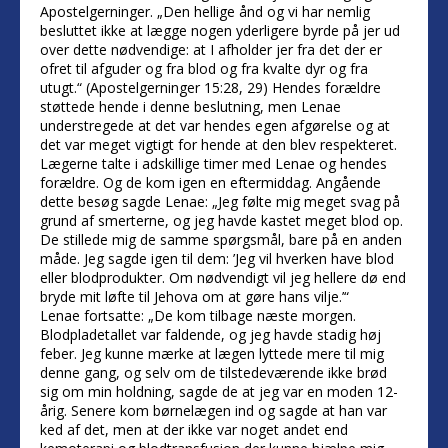
Apostelgerninger. „Den hellige ånd og vi har nemlig
besluttet ikke at lægge nogen yderligere byrde på jer ud
over dette nødvendige: at I afholder jer fra det der er
ofret til afguder og fra blod og fra kvalte dyr og fra
utugt.“ (Apostelgerninger 15:28, 29) Hendes forældre
støttede hende i denne beslutning, men Lenae
understregede at det var hendes egen afgørelse og at
det var meget vigtigt for hende at den blev respekteret.
Lægerne talte i adskillige timer med Lenae og hendes
forældre. Og de kom igen en eftermiddag. Angående
dette besøg sagde Lenae: „Jeg følte mig meget svag på
grund af smerterne, og jeg havde kastet meget blod op.
De stillede mig de samme spørgsmål, bare på en anden
måde. Jeg sagde igen til dem: ’Jeg vil hverken have blod
eller blodprodukter. Om nødvendigt vil jeg hellere dø end
bryde mit løfte til Jehova om at gøre hans vilje.’“
Lenae fortsatte: „De kom tilbage næste morgen.
Blodpladetallet var faldende, og jeg havde stadig høj
feber. Jeg kunne mærke at lægen lyttede mere til mig
denne gang, og selv om de tilstedeværende ikke brød
sig om min holdning, sagde de at jeg var en moden 12-
årig. Senere kom børnelægen ind og sagde at han var
ked af det, men at der ikke var noget andet end