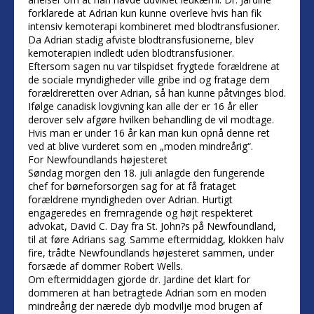
forklarede at Adrian kun kunne overleve hvis han fik
intensiv kemoterapi kombineret med blodtransfusioner.
Da Adrian stadig afviste blodtransfusionerne, blev
kemoterapien indledt uden blodtransfusioner.
Eftersom sagen nu var tilspidset frygtede forældrene at
de sociale myndigheder ville gribe ind og fratage dem
forældreretten over Adrian, så han kunne påtvinges blod.
Ifølge canadisk lovgivning kan alle der er 16 år eller
derover selv afgøre hvilken behandling de vil modtage.
Hvis man er under 16 år kan man kun opnå denne ret
ved at blive vurderet som en „moden mindreårig“.
For Newfoundlands højesteret
Søndag morgen den 18. juli anlagde den fungerende
chef for børneforsorgen sag for at få frataget
forældrene myndigheden over Adrian. Hurtigt
engageredes en fremragende og højt respekteret
advokat, David C. Day fra St. John?s på Newfoundland,
til at føre Adrians sag. Samme eftermiddag, klokken halv
fire, trådte Newfoundlands højesteret sammen, under
forsæde af dommer Robert Wells.
Om eftermiddagen gjorde dr. Jardine det klart for
dommeren at han betragtede Adrian som en moden
mindreårig der nærede dyb modvilje mod brugen af