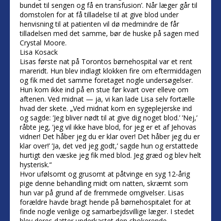
bundet til sengen og få en transfusion’. Når læger går til
domstolen for at få tilladelse til at give blod under
henvisning til at patienten vil dø medmindre de får
tilladelsen med det samme, bør de huske på sagen med
Crystal Moore.
Lisa Kosack
Lisas første nat på Torontos børnehospital var et rent
mareridt. Hun blev indlagt klokken fire om eftermiddagen
og fik med det samme foretaget nogle undersøgelser.
Hun kom ikke ind på en stue før kvart over elleve om
aftenen. Ved midnat — ja, vi kan lade Lisa selv fortælle
hvad der skete. „Ved midnat kom en sygeplejerske ind
og sagde: ’Jeg bliver nødt til at give dig noget blod.’ ’Nej,’
råbte jeg, ’jeg vil ikke have blod, for jeg er et af Jehovas
vidner! Det håber jeg du er klar over! Det håber jeg du er
klar over!’ ’Ja, det ved jeg godt,’ sagde hun og erstattede
hurtigt den væske jeg fik med blod. Jeg græd og blev helt
hysterisk.“
Hvor ufølsomt og grusomt at påtvinge en syg 12-årig
pige denne behandling midt om natten, skræmt som
hun var på grund af de fremmede omgivelser. Lisas
forældre havde bragt hende på børnehospitalet for at
finde nogle venlige og samarbejdsvillige læger. I stedet
blev deres datter underkastet den chokerende