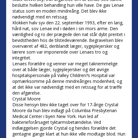
beslutte hvilken behandling hun ville have. De gav Lenae
status som en moden mindreårig. Det blev ikke
nødvendigt med en retssag.
Klokken halv syv den 22. september 1993, efter en lang,
hård nat, sov Lenae ind i døden i sin mors arme. Den
værdighed og ro der prægede den nat står dybt prentet i
bevidstheden hos de tilstedeværende. Begravelsen blev
overværet af 482, deriblandt læger, sygeplejersker og
lærere som var imponerede over Lenaes tro og
integritet.
Lenaes forældre og venner var meget taknemmelige
over at både læger, sygeplejersker og det øvrige
hospitalspersonale på Valley Children?s Hospital var
opmærksomme på denne mindreåriges modenhed, og
at det ikke var nødvendigt med en retssag for at træffe
den afgørelse.
Crystal Moore
Disse hensyn blev ikke taget over for 17-årige Crystal
Moore da hun blev indlagt på Columbia Presbyterian
Medical Center i byen New York. Hun led af
bakterieforårsaget tyktarmsbetændelse. Ved
indlæggelsen gjorde Crystal og hendes forældre det
gentagne gange klart at hun ikke ville modtage blod. Hun