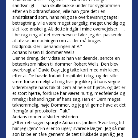
sandsynligt — han skulle bukke under for sygdommen
efter en blodtransfusion, ville han gøre det i en
sindstilstand som, hans religiøse overbevisning taget i
betragtning, ville være meget sørgelig, meget uheldig og
slet ikke ønskelig. Alt dette indgår i mine overvejelser. . . .
I betragtning af det ovennævnte føler jeg det passende
at afvise anmodningen om at der må bruges
blodprodukter i behandlingen af A.“
Adrians hilsen til dommer Wells
Denne dreng, der vidste at han var døende, sendte en
betænksom hilsen til dommer Robert Wells. Den blev
overbragt af David Day: „Jeg talte kort med min klient
efter at De havde forladt hospitalet i dag, og det ville
være forsømmeligt af mig hvis jeg ikke på hans vegne
viderebragte hans tak til Dem af hele sit hjerte, og det er
et stort hjerte, fordi De har været hurtig, medfølende og
rimelig i behandlingen af hans sag. Han er Dem meget
taknemmelig, høje Dommer, og jeg vil gerne have at det
fremgår af protokollen. Tak.“
Adrians moder afslutter historien.
„Efter retssagen spurgte Adrian dr. Jardine: ’Hvor lang tid
har jeg igen?’ ’En eller to uger,’ svarede lægen. Jeg så min
søn knibe en tåre gennem de tæt tillukkede øjenlåg. Jeg