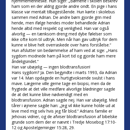
hjemmemenneske. Hun siger: „Børnene i skolen beskrev
ham som en der aldrig gjorde andre ondt. En pige i hans
klasse var mentalt tilbagestående. Hun kørte i skolebus
sammen med Adrian. De andre børn gjorde grin med
hende, men ifølge hendes moder behandlede Adrian
hende altid med respekt og venlighed. Han var også
alvorlig — en tænksom dreng med dybe følelser som
ikke ofte kom til udtryk. Men når han gav udtryk for dem
kunne vi blive helt overraskede over hans forståelse.“
Hun afslutter sin bedømmelse af ham ved at sige: „Hans
sygdom modnede ham på kort tid og gjorde ham mere
åndeligsindet.“
Han var ubøjelig — ingen blodtransfusion!
Hans sygdom? Ja. Den begyndte i marts 1993, da Adrian
var 14. Man opdagede en hurtigtvoksende svulst i hans
mave. Lægerne ville gerne tage en biopsi, men da de
frygtede at det ville medføre alvorlige blødninger sagde
de at det kunne blive nødvendigt med en
blodtransfusion. Adrian sagde nej. Han var ubøjelig. Med
tårer i øjnene sagde han: „Jeg vil ikke kunne holde ud at
leve med mig selv hvis jeg får blod.“ Adrians familie er
Jehovas vidner, og de afviser blodtransfusion af bibelske
grunde som dem der er nævnt i Tredje Mosebog 17:10-
12 og Apostelgerninger 15:28, 29.