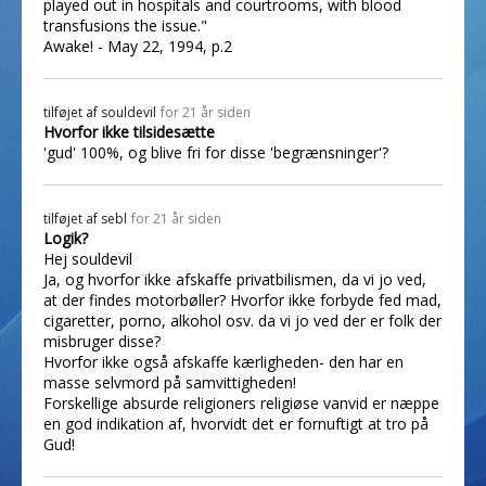
played out in hospitals and courtrooms, with blood
transfusions the issue."
Awake! - May 22, 1994, p.2
tilføjet af
souldevil
for 21 år siden
Hvorfor ikke tilsidesætte
'gud' 100%, og blive fri for disse 'begrænsninger'?
tilføjet af
sebl
for 21 år siden
Logik?
Hej souldevil
Ja, og hvorfor ikke afskaffe privatbilismen, da vi jo ved,
at der findes motorbøller? Hvorfor ikke forbyde fed mad,
cigaretter, porno, alkohol osv. da vi jo ved der er folk der
misbruger disse?
Hvorfor ikke også afskaffe kærligheden- den har en
masse selvmord på samvittigheden!
Forskellige absurde religioners religiøse vanvid er næppe
en god indikation af, hvorvidt det er fornuftigt at tro på
Gud!