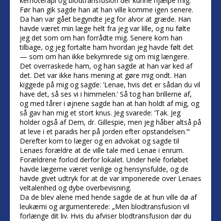
kemoterapi og blodtransfusion der kunne hjælpe mig.
Før han gik sagde han at han ville komme igen senere.
Da han var gået begyndte jeg for alvor at græde. Han
havde været min læge helt fra jeg var lille, og nu følte
jeg det som om han forrådte mig. Senere kom han
tilbage, og jeg fortalte ham hvordan jeg havde følt det
— som om han ikke bekymrede sig om mig længere.
Det overraskede ham, og han sagde at han var ked af
det. Det var ikke hans mening at gøre mig ondt. Han
kiggede på mig og sagde: ’Lenae, hvis det er sådan du vil
have det, så ses vi i himmelen.’ Så tog han brillerne af,
og med tårer i øjnene sagde han at han holdt af mig, og
så gav han mig et stort knus. Jeg svarede: ’Tak. Jeg
holder også af Dem, dr. Gillespie, men jeg håber altså på
at leve i et paradis her på jorden efter opstandelsen.’“
Derefter kom to læger og en advokat og sagde til
Lenaes forældre at de ville tale med Lenae i enrum.
Forældrene forlod derfor lokalet. Under hele forløbet
havde lægerne været venlige og hensynsfulde, og de
havde givet udtryk for at de var imponerede over Lenaes
veltalenhed og dybe overbevisning.
Da de blev alene med hende sagde de at hun ville dø af
leukæmi og argumenterede: „Men blodtransfusion vil
forlænge dit liv. Hvis du afviser blodtransfusion dør du