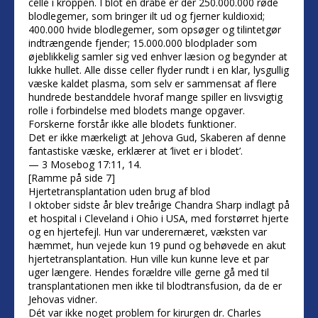
celle i kroppen. I blot én dråbe er der 250.000.000 røde
blodlegemer, som bringer ilt ud og fjerner kuldioxid;
400.000 hvide blodlegemer, som opsøger og tilintetgør
indtrængende fjender; 15.000.000 blodplader som
øjeblikkelig samler sig ved enhver læsion og begynder at
lukke hullet. Alle disse celler flyder rundt i en klar, lysgullig
væske kaldet plasma, som selv er sammensat af flere
hundrede bestanddele hvoraf mange spiller en livsvigtig
rolle i forbindelse med blodets mange opgaver.
Forskerne forstår ikke alle blodets funktioner.
Det er ikke mærkeligt at Jehova Gud, Skaberen af denne
fantastiske væske, erklærer at ’livet er i blodet’.
— 3 Mosebog 17:11, 14.
[Ramme på side 7]
Hjertetransplantation uden brug af blod
I oktober sidste år blev treårige Chandra Sharp indlagt på
et hospital i Cleveland i Ohio i USA, med forstørret hjerte
og en hjertefejl. Hun var underernæret, væksten var
hæmmet, hun vejede kun 19 pund og behøvede en akut
hjertetransplantation. Hun ville kun kunne leve et par
uger længere. Hendes forældre ville gerne gå med til
transplantationen men ikke til blodtransfusion, da de er
Jehovas vidner.
Dét var ikke noget problem for kirurgen dr. Charles