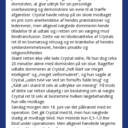
domstolen, at give udtryk for sin personlige
overbevisning og demonstrere sin evne til at træffe
afgørelser. Crystal havde netop på sin skole modtaget
en pris som anerkendelse af hendes præstationer og
lederevner, men alligevel nægtede dommeren hende
tilladelse til at udtale sig i retten om sin vægring mod
blodtransfusion. Dette var en tilsidesættelse af Crystals
ret til en lovmæssig retssag og en krænkelse af hendes
selvbestemmelsesret, hendes privatliv og
religionsfriheden.
Skønt retten ikke ville lade Crystal vidne, fik hun dog cirka
20 minutter alene med domstolen på sin stue. Bagefter
udtalte dommeren at Crystal „helt klart var meget
intelligent“ og „meget velformuleret“, og hun sagde at
Crystal „uden tvivl var ved sin fornufts fulde brug“ og
„fuldt ud i stand til selv at udtrykke sin mening“. På trods
af dette var retten ubøjelig i sin beslutning om at nægte
Crystal ret til selv at bestemme hvilken lægebehandling
hun ville modtage.
Søndag morgen den 18. juni var det påkrævet med en
operation. Det gik Crystal med til, men hun nægtede
stadig at modtage blod. Hun mistede kun 0,5-1,0 liter
blod under operationen. Men alligevel hævdede lægerne