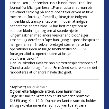
Fraser. Den 1. december 1993 kunne man i The Flint
Journal fra Michigan læse: „Fraser udtaler at man på
Cleveland Clinic og på andre hospitaler er ved at blive
mestre i at foretage forskellige kirurgiske indgreb
— deriblandt transplantationer — uden at indgive
patienterne andres blod. ’Vi har lært meget om at
standse blødninger, og om at spæde hjerte-
lungemaskinen med andre væsker end blod,’ siger
Fraser.“ Og derefter tilføjer han: „Nogle specialhospitaler
har gennem en årrække foretaget større hjerte-kar-
operationer uden at bruge blodtransfusion. . . . Vi
forsøger altid at operere uden at bruge
blod[transfusion].“
Den 29. oktober udførte han hjertetransplantationen på
Chandra uden brug af blod. En måned senere kunne det
rapporteres at Chandra havde det godt.
tilføjet af
ftg
for 21 år siden
Og den efterfølgende artikel, som hører med.
Unge der har ’en kraft som er ud over det normale’
DU ER ung. Kun 12 år. Du har en familie som du holder
af, og skolekammerater som du kan lide at være