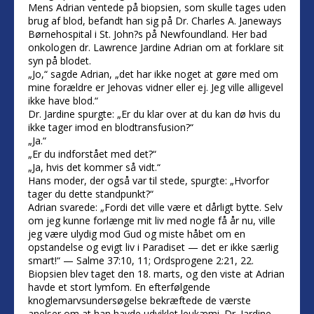
Mens Adrian ventede på biopsien, som skulle tages uden
brug af blod, befandt han sig på Dr. Charles A. Janeways
Børnehospital i St. John?s på Newfoundland. Her bad
onkologen dr. Lawrence Jardine Adrian om at forklare sit
syn på blodet.
„Jo,“ sagde Adrian, „det har ikke noget at gøre med om
mine forældre er Jehovas vidner eller ej. Jeg ville alligevel
ikke have blod.“
Dr. Jardine spurgte: „Er du klar over at du kan dø hvis du
ikke tager imod en blodtransfusion?“
„Ja.“
„Er du indforstået med det?“
„Ja, hvis det kommer så vidt.“
Hans moder, der også var til stede, spurgte: „Hvorfor
tager du dette standpunkt?“
Adrian svarede: „Fordi det ville være et dårligt bytte. Selv
om jeg kunne forlænge mit liv med nogle få år nu, ville
jeg være ulydig mod Gud og miste håbet om en
opstandelse og evigt liv i Paradiset — det er ikke særlig
smart!“ — Salme 37:10, 11; Ordsprogene 2:21, 22.
Biopsien blev taget den 18. marts, og den viste at Adrian
havde et stort lymfom. En efterfølgende
knoglemarvsundersøgelse bekræftede de værste
anelser om at han havde udviklet leukæmi. Dr. Jardine