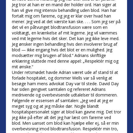
Jeg tror at han er en mand der holder ord. Han siger at
han vil give mig intensiv behandling uden blod. Han har
fortalt mig om farerne, og jeg er klar over hvad han
mener. Jeg ved at det værste kan ske. . . . Som jeg ser på
det vil en påtvunget blodtransfusion være som en
voldtægt, en krænkelse af mit legeme. Jeg vil væmmes
ved mit legeme hvis det sker. Det kan jeg ikke leve med.
Jeg ønsker ingen behandling hvis den involverer brug af
blod — ikke engang hvis det blot er en mulighed. Jeg
modsætter mig brugen af blod.“ Adrians skriftlige
erklæring sluttede med denne appel: „Respektér mig og
mit ønske.“
Under retsmødet havde Adrian været ude af stand til at
forlade hospitalet, og dommer Wells var så venlig at
besøge ham mens advokat Day var til stede. David Day
har siden gengivet samtalen og refereret Adrians
medrivende og overbevisende udtalelser til dommeren.
Følgende er essensen af samtalen: „Jeg ved at jeg er
meget syg og at jeg måske dør. Nogle blandt
hospitalspersonalet siger at blod kan gavne mig. Det tror
jeg ikke på efter alt det jeg har læst om farerne ved
blod. Men uanset om blod kan hjælpe eller ej, så er min
overbevisning imod blodtransfusion. Respektér min tro,