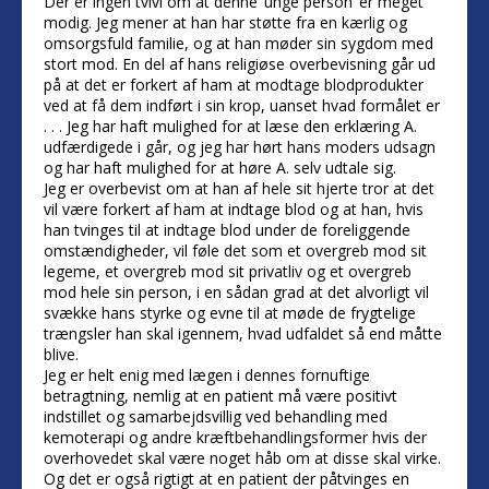
Der er ingen tvivl om at denne ’unge person’ er meget
modig. Jeg mener at han har støtte fra en kærlig og
omsorgsfuld familie, og at han møder sin sygdom med
stort mod. En del af hans religiøse overbevisning går ud
på at det er forkert af ham at modtage blodprodukter
ved at få dem indført i sin krop, uanset hvad formålet er
. . . Jeg har haft mulighed for at læse den erklæring A.
udfærdigede i går, og jeg har hørt hans moders udsagn
og har haft mulighed for at høre A. selv udtale sig.
Jeg er overbevist om at han af hele sit hjerte tror at det
vil være forkert af ham at indtage blod og at han, hvis
han tvinges til at indtage blod under de foreliggende
omstændigheder, vil føle det som et overgreb mod sit
legeme, et overgreb mod sit privatliv og et overgreb
mod hele sin person, i en sådan grad at det alvorligt vil
svække hans styrke og evne til at møde de frygtelige
trængsler han skal igennem, hvad udfaldet så end måtte
blive.
Jeg er helt enig med lægen i dennes fornuftige
betragtning, nemlig at en patient må være positivt
indstillet og samarbejdsvillig ved behandling med
kemoterapi og andre kræftbehandlingsformer hvis der
overhovedet skal være noget håb om at disse skal virke.
Og det er også rigtigt at en patient der påtvinges en