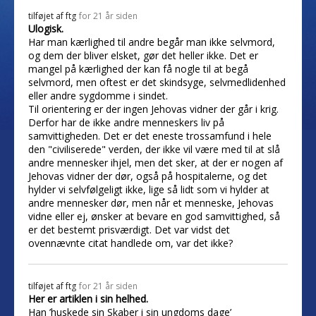
tilføjet af
ftg
for 21 år siden
Ulogisk.
Har man kærlighed til andre begår man ikke selvmord,
og dem der bliver elsket, gør det heller ikke. Det er
mangel på kærlighed der kan få nogle til at begå
selvmord, men oftest er det skindsyge, selvmedlidenhed
eller andre sygdomme i sindet.
Til orientering er der ingen Jehovas vidner der går i krig.
Derfor har de ikke andre menneskers liv på
samvittigheden. Det er det eneste trossamfund i hele
den "civiliserede" verden, der ikke vil være med til at slå
andre mennesker ihjel, men det sker, at der er nogen af
Jehovas vidner der dør, også på hospitalerne, og det
hylder vi selvfølgeligt ikke, lige så lidt som vi hylder at
andre mennesker dør, men når et menneske, Jehovas
vidne eller ej, ønsker at bevare en god samvittighed, så
er det bestemt prisværdigt. Det var vidst det
ovennævnte citat handlede om, var det ikke?
tilføjet af
ftg
for 21 år siden
Her er artiklen i sin helhed.
Han ’huskede sin Skaber i sin ungdoms dage’