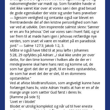
nabomenigheder var mødt op. Som forældre havde vi
slet ikke været klar over at vores søn i den grad besad
de gode egenskaber der viste sig under hans prøvelser
— ligesom venlighed og omtanke også var blevet en
fremtrædende del af den kristne personlighed som han
var ved at udvikle. Den inspirerede salmist skrev: ’Sønner
er en arv fra Jehova.’ Det var vores søn i hvert fald, og vi
ser frem til at møde ham igen i Jehovas retfærdige nye
verden, som snart vil være en realitet på en paradisisk
jord.“ — Salme 127:3; Jakob 1:2, 3.
Måtte vi også have tillid til at Jesu løfte i Johannes
5:28, 29 opfyldes på Adrian: „I skal ikke undre jer over
dette, for den time kommer i hvilken alle de der er i
mindegravene skal høre hans røst og komme ud, de
som har gjort det der er godt, til en livets opstandelse,
de som har øvet det der er slet, til en dommens
opstandelse.“
Ved at afvise blodtransfusion, som angiveligt kunne have
forlænget hans liv, viste Adrian Yeatts at han er en af de
mange unge som sætter Gud først i deres liv.
[Ramme på side 5]
’Livet er i blodet’
Blodet er utrolig komplekst og når ud til hver eneste