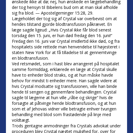
ønskede ikke at dø; nej, hun ønskede en lægebehandling
der tog hensyn til Bibelens bud om at man skal afholde
sig fra blod. — Apostelgerninger 15:28, 29.
Lægeholdet der tog sig af Crystal var overbevist om at
hendes tilstand gjorde blodtransfusion påkrævet. En
læge sagde ligeud: „Hvis Crystal ikke får blod senest
torsdag den 15. juni, er hun død fredag den 16. juni!“
Fredag den 16. juni var Crystal imidlertid ikke død, og fra
hospitalets side rettede man henvendelse til højesteret i
staten New York for at få tilladelse til at gennemtvinge
en blodtransfusion.
Ved retsmødet, som i hast blev arrangeret på hospitalet
samme formiddag, erklærede en læge at Crystal skulle
have to enheder blod straks, og at hun måske havde
behov for mindst ti enheder mere. Han sagde videre at
hvis Crystal modsatte sig transfusionen, ville han binde
hende til sengen og gennemføre behandlingen. Crystal
sagde til lægerne at hun ville „råbe og skrige“ hvis de
forsøgte at påtvinge hende blodtransfusion, og at hun
som et af Jehovas vidner ville betragte enhver tvungen
behandling med blod som frastødende på linje med
voldtægt.
Trods gentagne anmodninger fra Crystals advokat under
proceduren blev Crystal nægtet mulighed for, over for