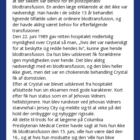
at der sikkert var behov for en postoperativ
blodtransfusion. En anden læge erklærede at det ikke var
nødvendigt. Han havde i de sidste 13 år behandlet
lignende tilfælde uden at ordinere blodtransfusion, og
der havde aldrig været behov for efterfølgende
transfusioner.
Den 22. juni 1989 gav retten hospitalet midlertidig
myndighed over Crystal så man, „hvis det var nødvendigt
for at beskytte og redde hendes liv“, kunne give hende
blodtransfusion. Da hun blev udskrevet fik forældrene
igen myndigheden over hende. Det blev aldrig
nødvendigt med en blodtransfusion, og den blev heller
ikke givet, men det var en chokerende behandling Crystal
fik af domstolen.
Efter at Crystal var blevet udskrevet fra hospitalet
afsluttede hun sin eksamen med gode karakterer. Kort
efter fik hun status som en af Jehovas Vidners
heltidstjenere. Hun blev rundviser ved Jehovas Vidners
stævnehal i Jersey City og meldte sig til at virke på det
hold der ombygger og nybygger rigssale.
Alt dette til trods for at lægerne på Columbia
Presbyterian Medical Center havde sagt at hvis hun ikke
fik blodtransfusion den 15. juni, ville hun være død den
16., og at hvis hun modsatte sig den ’ville hun blive