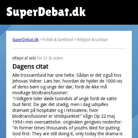
SuperDebat.dk
SuperDebat.dk
> Politik & Samfund > Religion & Livssyn
tilføjet af
sebl
for 21 år siden
Dagens citat
Alle trossamfund har sine helte. Sådan er det også hos
Jehovas Vidner. Læs her, hvordan de hylder de 1000-vis
af deres børn og unge der dør, fordi de ikke må
modtage blodtransfusioner:
"I tidligere tider døde tusindvis af unge fordi de satte
Gud først. De gør det stadig, men i dag udspilles
dramaet på hospitaler og i retssalene, hvor
blodtransfusioner er stridspunktet" Vågn Op 22 maj
1994 i min oversættelse- originalen gengives nedenfor:
"In former times thousands of youths died for putting
God first. They are still doing it, only today the drama is