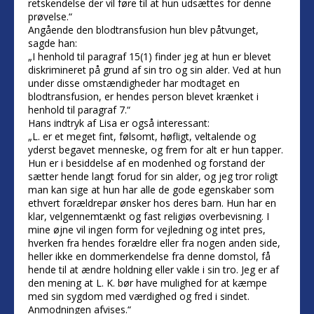
retskendelse der vil føre til at hun udsættes for denne
prøvelse.“
Angående den blodtransfusion hun blev påtvunget,
sagde han:
„I henhold til paragraf 15(1) finder jeg at hun er blevet
diskrimineret på grund af sin tro og sin alder. Ved at hun
under disse omstændigheder har modtaget en
blodtransfusion, er hendes person blevet krænket i
henhold til paragraf 7.“
Hans indtryk af Lisa er også interessant:
„L. er et meget fint, følsomt, høfligt, veltalende og
yderst begavet menneske, og frem for alt er hun tapper.
Hun er i besiddelse af en modenhed og forstand der
sætter hende langt forud for sin alder, og jeg tror roligt
man kan sige at hun har alle de gode egenskaber som
ethvert forældrepar ønsker hos deres barn. Hun har en
klar, velgennemtænkt og fast religiøs overbevisning. I
mine øjne vil ingen form for vejledning og intet pres,
hverken fra hendes forældre eller fra nogen anden side,
heller ikke en dommerkendelse fra denne domstol, få
hende til at ændre holdning eller vakle i sin tro. Jeg er af
den mening at L. K. bør have mulighed for at kæmpe
med sin sygdom med værdighed og fred i sindet.
Anmodningen afvises.“