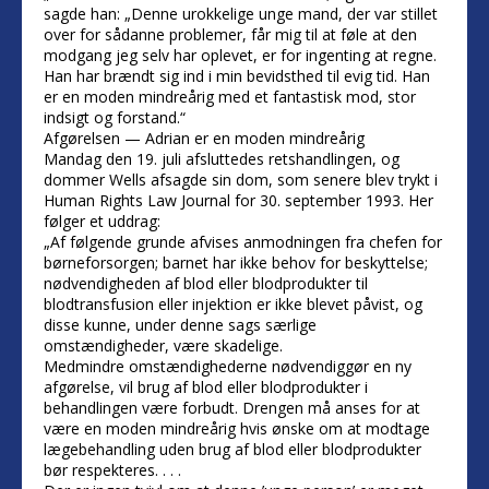
sagde han: „Denne urokkelige unge mand, der var stillet
over for sådanne problemer, får mig til at føle at den
modgang jeg selv har oplevet, er for ingenting at regne.
Han har brændt sig ind i min bevidsthed til evig tid. Han
er en moden mindreårig med et fantastisk mod, stor
indsigt og forstand.“
Afgørelsen — Adrian er en moden mindreårig
Mandag den 19. juli afsluttedes retshandlingen, og
dommer Wells afsagde sin dom, som senere blev trykt i
Human Rights Law Journal for 30. september 1993. Her
følger et uddrag:
„Af følgende grunde afvises anmodningen fra chefen for
børneforsorgen; barnet har ikke behov for beskyttelse;
nødvendigheden af blod eller blodprodukter til
blodtransfusion eller injektion er ikke blevet påvist, og
disse kunne, under denne sags særlige
omstændigheder, være skadelige.
Medmindre omstændighederne nødvendiggør en ny
afgørelse, vil brug af blod eller blodprodukter i
behandlingen være forbudt. Drengen må anses for at
være en moden mindreårig hvis ønske om at modtage
lægebehandling uden brug af blod eller blodprodukter
bør respekteres. . . .