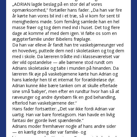
„ADRIAN lagde beslag på en stor del af vores
opmærksomhed,“ fortæller hans fader. „Da han var fire
år kørte han vores bil ind i et træ, så vi kom for sent til
menighedens møde. Som femårig samlede han en hel
masse frøer og tog dem med ind i huset. Det tog flere
dage at komme af med dem igen. Vi følte os som en
ægypterfamilie under Bibelens frøplage.
Da han var elleve år fandt han tre vaskebjørneunger ved
en hovedvej, puttede dem ned i skoletasken og tog dem
med i skole. Da læreren trådte ind i klasseværelset var
der vild opstandelse — alle børnene stod rundt om
Adrians skoletaske og talte i munden på hinanden. Da
læreren fik øje på vaskebjørnene kørte hun Adrian og
hans kæledyr hen til et internat for forældreløse dyr.
Adrian kunne ikke bære tanken om at skulle efterlade
sine små ’babyer’, men efter en rundtur hvor han så at
ræveunger og andre dyrebørn fik en god behandling,
efterlod han vaskebjørnene der.“
Hans fader fortsætter: „Det var ikke fordi Adrian var
uartig. Han var bare foretagsom. Han havde en livlig
fantasi der gjorde livet spændende.“
Adrians moder fremhæver nogle af hans andre sider
— en kærlig dreng der var familie- og