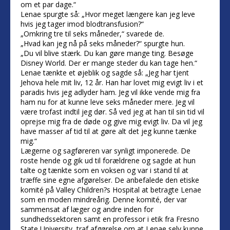
om et par dage.“
Lenae spurgte så: „Hvor meget længere kan jeg leve
hvis jeg tager imod blodtransfusion?“
„Omkring tre til seks måneder,“ svarede de.
„Hvad kan jeg nå på seks måneder?“ spurgte hun.
„Du vil blive stærk. Du kan gøre mange ting. Besøge
Disney World. Der er mange steder du kan tage hen.“
Lenae tænkte et øjeblik og sagde så: „Jeg har tjent
Jehova hele mit liv, 12 år. Han har lovet mig evigt liv i et
paradis hvis jeg adlyder ham. Jeg vil ikke vende mig fra
ham nu for at kunne leve seks måneder mere. Jeg vil
være trofast indtil jeg dør. Så ved jeg at han til sin tid vil
oprejse mig fra de døde og give mig evigt liv. Da vil jeg
have masser af tid til at gøre alt det jeg kunne tænke
mig.“
Lægerne og sagføreren var synligt imponerede. De
roste hende og gik ud til forældrene og sagde at hun
talte og tænkte som en voksen og var i stand til at
træffe sine egne afgørelser. De anbefalede den etiske
komité på Valley Children?s Hospital at betragte Lenae
som en moden mindreårig. Denne komité, der var
sammensat af læger og andre inden for
sundhedssektoren samt en professor i etik fra Fresno
State University, traf afgørelse om at Lenae selv kunne