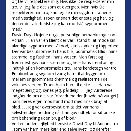
og De vil respektere mig. Hvis ikke De respekterer min
tro, vil jeg føle det som et overgreb. Men hvis De
respekterer min tro, kan jeg se min sygdom i øjnene
med værdighed. Troen er snart det eneste jeg har, og
den er det allerbedste jeg kan modstå sygdommen
med.“
David Day tilføjede nogle personlige bemærkninger om
Adrian: „Han var en klient der var i stand til at møde sin
alvorlige sygdom med tålmod, sjælsstyrke og tapperhed.
Der var beslutsomhed i hans blik, udramatisk tillid i hans
stemme, og fasthed i hans væsen. Men først og
fremmest gav hans stemme og hele hans fremtoning
indtryk af en kompromisløs tro. Hans kendetegn var tro.
En ubønhørlig sygdom tvang ham til at bygge bro
mellem ungdommens drømme og realiteterne i de
voksnes verden. Troen hjalp ham til dette. . . . Han var
meget ærlig og, synes jeg, pålidelig. . . . Jeg vurderede
indgående om det var forældrene der [havde påtvunget]
ham deres egen modstand mod medicinsk brug af
blod. . . . Jeg var overbevist om at det var hans
selvstændige holdning når han gav udtryk for sit ønske
om behandling uden brug af blod.“
Ved en anden lejlighed henviste David Day til Adrians tro
„som var ham mere kær end selve livet“, og derefter