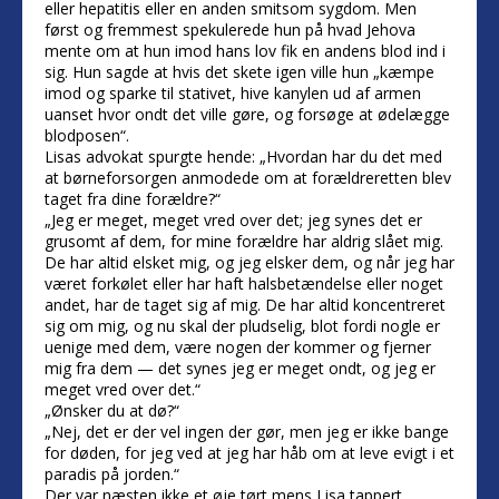
eller hepatitis eller en anden smitsom sygdom. Men
først og fremmest spekulerede hun på hvad Jehova
mente om at hun imod hans lov fik en andens blod ind i
sig. Hun sagde at hvis det skete igen ville hun „kæmpe
imod og sparke til stativet, hive kanylen ud af armen
uanset hvor ondt det ville gøre, og forsøge at ødelægge
blodposen“.
Lisas advokat spurgte hende: „Hvordan har du det med
at børneforsorgen anmodede om at forældreretten blev
taget fra dine forældre?“
„Jeg er meget, meget vred over det; jeg synes det er
grusomt af dem, for mine forældre har aldrig slået mig.
De har altid elsket mig, og jeg elsker dem, og når jeg har
været forkølet eller har haft halsbetændelse eller noget
andet, har de taget sig af mig. De har altid koncentreret
sig om mig, og nu skal der pludselig, blot fordi nogle er
uenige med dem, være nogen der kommer og fjerner
mig fra dem — det synes jeg er meget ondt, og jeg er
meget vred over det.“
„Ønsker du at dø?“
„Nej, det er der vel ingen der gør, men jeg er ikke bange
for døden, for jeg ved at jeg har håb om at leve evigt i et
paradis på jorden.“
Der var næsten ikke et øje tørt mens Lisa tappert