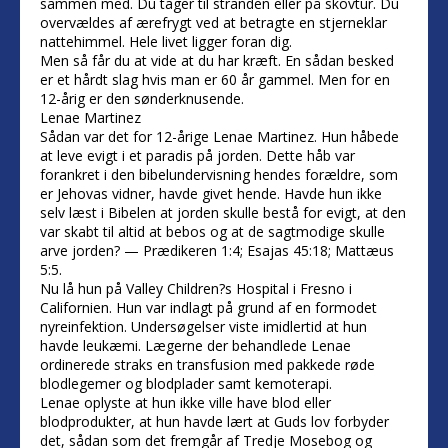
sammen med. Du tager til stranden eller på skovtur. Du
overvældes af ærefrygt ved at betragte en stjerneklar
nattehimmel. Hele livet ligger foran dig.
Men så får du at vide at du har kræft. En sådan besked
er et hårdt slag hvis man er 60 år gammel. Men for en
12-årig er den sønderknusende.
Lenae Martinez
Sådan var det for 12-årige Lenae Martinez. Hun håbede
at leve evigt i et paradis på jorden. Dette håb var
forankret i den bibelundervisning hendes forældre, som
er Jehovas vidner, havde givet hende. Havde hun ikke
selv læst i Bibelen at jorden skulle bestå for evigt, at den
var skabt til altid at bebos og at de sagtmodige skulle
arve jorden? — Prædikeren 1:4; Esajas 45:18; Mattæus
5:5.
Nu lå hun på Valley Children?s Hospital i Fresno i
Californien. Hun var indlagt på grund af en formodet
nyreinfektion. Undersøgelser viste imidlertid at hun
havde leukæmi. Lægerne der behandlede Lenae
ordinerede straks en transfusion med pakkede røde
blodlegemer og blodplader samt kemoterapi.
Lenae oplyste at hun ikke ville have blod eller
blodprodukter, at hun havde lært at Guds lov forbyder
det, sådan som det fremgår af Tredje Mosebog og