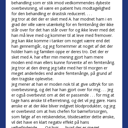
behandling som er stik imod vedkommendes dybeste
overbevisning, vil være en patient hvis modtagelighed
for den behandling er drastisk reduceret. . . .
Jeg tror at det der er sket med A. har modnet ham i en
grad der ville være utænkelig for en femtenårig der ikke
står over for det han står over for og ikke lever med det
han må leve med og kommer til at leve med fremover.
Jeg kan ikke komme i tanker om noget værre end det
han gennemgår, og jeg fornemmer at noget af det der
holder ham og familien oppe er deres tro. Det der er
sket med A. har efter min mening gjort ham mere
moden end man ellers kunne forvente af en femtenårig.
Jeg tror at den dreng jeg talte med her til morgen er
meget anderledes end andre femtenårige, på grund af
den tragiske oplevelse.
Jeg mener at han er moden nok til at give udtryk for sin
overbevisning, og det har han gjort over for mig . . . Jeg
er også overbevist om at det er passende . . . for mig at
tage hans ønske til efterretning, og det vil jeg gøre. Hans
ønske er at der ikke bliver indgivet blodprodukter, og jeg
er overbevist om at hvis chefen for børneforsorgen,
som følge af en retskendelse, tilsidesætter dette ønske,
vil det have en klart negativ effekt på hans
velbefindende. . . . Og hvis — hvad der er meget