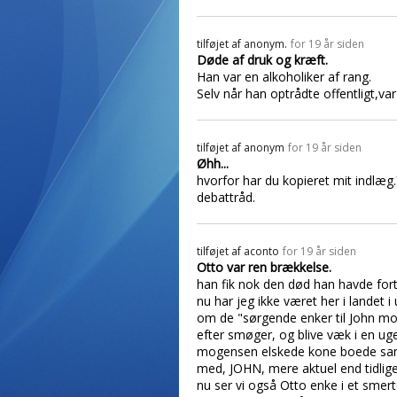
tilføjet af
anonym.
for 19 år siden
Døde af druk og kræft.
Han var en alkoholiker af rang.
Selv når han optrådte offentligt,var
tilføjet af
anonym
for 19 år siden
Øhh...
hvorfor har du kopieret mit indlæg.
debattråd.
tilføjet af
aconto
for 19 år siden
Otto var ren brækkelse.
han fik nok den død han havde fort
nu har jeg ikke været her i landet i
om de "sørgende enker til John mo
efter smøger, og blive væk i en uge
mogensen elskede kone boede samme
med, JOHN, mere aktuel end tidlige
nu ser vi også Otto enke i et smer