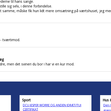
ederne til hans sange.
ille sig selv, i denne forbindelse.
det samme, måske fik hun lidt mere omsætning på værtshuset, jeg men
- tværtimod.
søg
dre, men det svineri du bor i har vi en kur mod.
Sport
Hus 
DCU,JESPER WORRE OG ANDEN IDRÆT/TUI
Den 
CERTIFIKAT
grøn