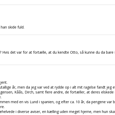
 han skide fuld.
? Hvis det var for at fortælle, at du kendte Otto, så kunne du da bare s
jent.
 utallige år, men da jeg var ved at rydde op i alt mit ragelse fandt jeg 
gensen, Kåås, Dirch, samt flere andre, de fortæller, at deres elske
.
n med en vis Lund i spanien, og efter ca. 10 år, da pengene var bru
re.
tehelvede i diverse aviser, en kælling uden meget hjerne, men hun sk