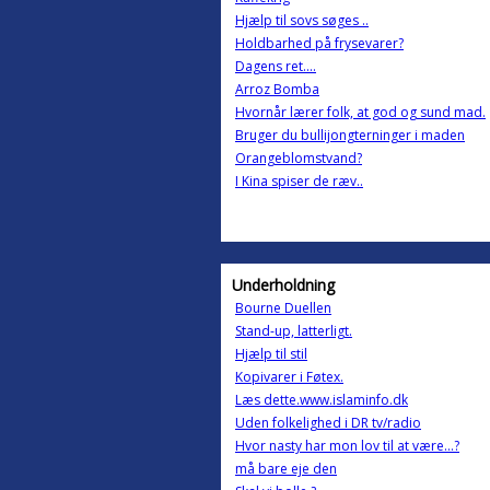
Hjælp til sovs søges ..
Holdbarhed på frysevarer?
Dagens ret....
Arroz Bomba
Hvornår lærer folk, at god og sund mad.
Bruger du bullijongterninger i maden
Orangeblomstvand?
I Kina spiser de ræv..
Underholdning
Bourne Duellen
Stand-up, latterligt.
Hjælp til stil
Kopivarer i Føtex.
Læs dette.www.islaminfo.dk
Uden folkelighed i DR tv/radio
Hvor nasty har mon lov til at være...?
må bare eje den