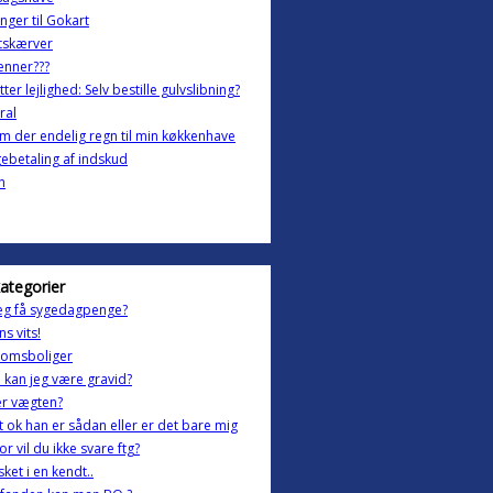
nger til Gokart
tskærver
enner???
tter lejlighed: Selv bestille gulvslibning?
ral
m der endelig regn til min køkkenhave
gebetaling af indskud
n
kategorier
eg få sygedagpenge?
s vits!
omsboliger
 kan jeg være gravid?
er vægten?
t ok han er sådan eller er det bare mig
or vil du ikke svare ftg?
sket i en kendt..