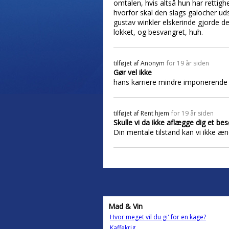
omtalen, hvis altså hun har rettigh
hvorfor skal den slags galocher udst
gustav winkler elskerinde gjorde 
lokket, og besvangret, huh.
tilføjet af
Anonym
for 19 år siden
Gør vel ikke
hans karriere mindre imponerende 
tilføjet af
Rent hjem
for 19 år siden
Skulle vi da ikke aflægge dig et be
Din mentale tilstand kan vi ikke æn
Mad & Vin
Hvor meget vil du gi' for en kage?
Kaffekrig