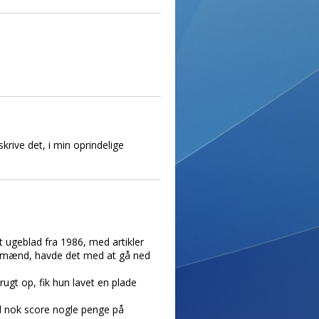
krive det, i min oprindelige
et ugeblad fra 1986, med artikler
de mænd, havde det med at gå ned
gt op, fik hun lavet en plade
al nok score nogle penge på