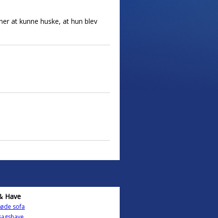
er at kunne huske, at hun blev
& Have
røde sofa
sagshave