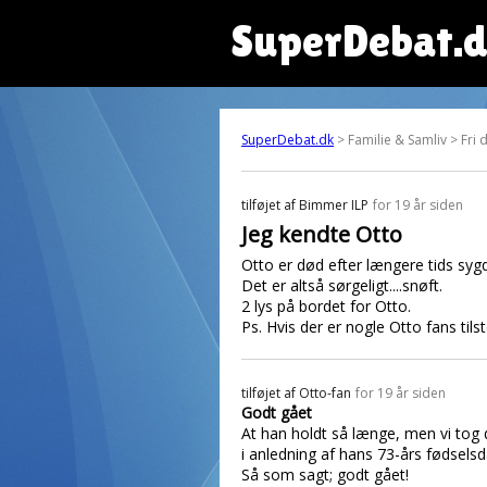
SuperDebat.
SuperDebat.dk
> Familie & Samliv > Fri 
tilføjet af
Bimmer ILP
for 19 år siden
Jeg kendte Otto
Otto er død efter længere tids syg
Det er altså sørgeligt....snøft.
2 lys på bordet for Otto.
Ps. Hvis der er nogle Otto fans til
tilføjet af
Otto-fan
for 19 år siden
Godt gået
At han holdt så længe, men vi tog d
i anledning af hans 73-års fødselsd
Så som sagt; godt gået!