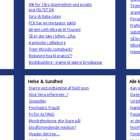
6% for 1års dopingdom ved positiv
Tegni
test,FELTET DK
grani
Giro di Italia-ruten
Persi
FCK har en megastor gæld
Frafly
Jørgen Leth tilbage til Touren!
subst
Så er der tæv i luften...Uha.
Så ko
trampolin i silkeborg
tilba
Tiger Woods comeback?
Have
Boksning hva kl præcis??
Bodybuilding - træne til større brystkasse
Helse & Sundhed
Alle 
Diarre ved indtagelse af hvid sovs
Kan j
Aloe Vera erfaringer..?
Dagen
Sovepiller
Ungd
Psychiatric Fraud!
hjælp
Fri for ALTING!
Pass
Myndighederne glor bare på!
er de
blodfortyndende medicin?
hvorf
Hvader det lige....
Forel