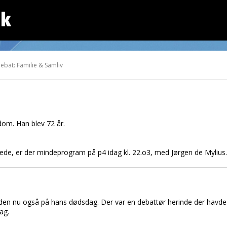
dk
debat: Familie & Samliv
dom. Han blev 72 år.
stede, er der mindeprogram på p4 idag kl. 22.o3, med Jørgen de Mylius.
en nu også på hans dødsdag. Der var en debattør herinde der havde et l
ag.