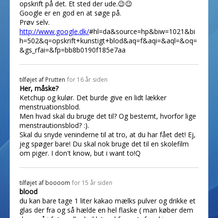
opskrift på det. Et sted der ude.😉😉
Google er en god en at søge på.
Prøv selv.
http://www.google.dk/
#hl=da&source=hp&biw=1021&bi
h=502&q=opskrift+kunstigt+blod&aq=f&aqi=&aql=&oq=
&gs_rfai=&fp=bb8b0190f185e7aa
tilføjet af
Prutten
for 16 år siden
Her, måske?
Ketchup og kulør. Det burde give en lidt lækker
menstruationsblod.
Men hvad skal du bruge det til? Og bestemt, hvorfor lige
menstrautionsblod? :).
Skal du snyde veninderne til at tro, at du har fået det! Ej,
jeg spøger bare! Du skal nok bruge det til en skolefilm
om piger. I don't know, but i want to!Q
tilføjet af
boooom
for 15 år siden
blood
du kan bare tage 1 liter kakao mælks pulver og drikke et
glas der fra og så hælde en hel flaske ( man køber dem