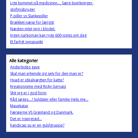
Lige kommet på medicinen.... Sære bivirkninger.
stofmisbruger
P-piller vs Slankepiller
Brækket næse for længst
Næsten intet jern i blodet.
Ingen narkoman kan ryge 600 joints om dag
Et farligt synspunkt
Alle kategorier
Anderledes gave
Skal man erkende sig selv for den man er?
Hvad er idealvægten for katte?
Kreationisme med Ricky Gervais
Shit jeg er i god form
Råd søges....! Soldater eller familie Help me...
Mavekatar
Færøerne VS Grønland og Danmark.
Det er risengrød...
handicap su er en guldgruppe?