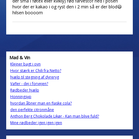
der små i føtex eller kvikly) rød farvestof ned i posen
hvor der er kakao i og ryst den i 2 min så er der blod😃
hilsen boooom
Mad & Vin
Klejner bagt i ovn
Hvor stærk er Chili fra Netto?
hjælp til stegning af dyreryg
Vafler - dej i forvejen?
Rødbeder hjælp
Honningsyp
hvordan åbner man en flaske cola?
den perfekte citronmåne
Anthon Berg Chokolade Likør - Kan man blive fuld?
Mine rødbeder igen igen igen