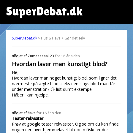
SuperDebat.dk
SuperDebat.dk
> Hus & Have > Gør det selv
tilføjet af
Zumaaaaaa123
for 16 år siden
Hvordan laver man kunstigt blod?
Hej
Hvordan laver man noget kunstigt blod, som ligner det
nærmeste på ægte blod...f.eks den slags blod man får
under menstration? 😕 lidt dumt eksempel.
Håber i kan hjælpe.
tilføjet af
flaks
for 16 år siden
Teater-rekvisiter
Prøv at google teater rekvasiter. Og se om du kan finde
nogen der laver hjemmelavet blæod måske er der