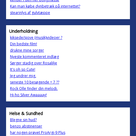
Kan man købe dynbetræk på internettet?
stearinlys af gulvtæppe
Underholdning
kiksede/sjove (musik)videoer ?
Din bedste film!
drukne mine sorger
Nyeste kommenteret indlæg
Sørger stadig over Rosalilje
It's oh so Cute!
Jeg undrer mig.
seneste 10 besøgende = 7 ??
Rock Olle finder din melodi.
Hi-ho Silver Awaaaay!
Helse & Sundhed
Blegne sin hud?
benzo abstinenser
har nogen prøvet ProArgi-9 Plus