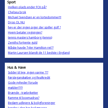
Sport
Hvilken plads ender FCK på?
Chelsea brok
Michael Svendsen er en lortedommer!!!
Drop OL NU
hey er der ingen piger der spiller golf ?
Hvem betaler regningen?
tennis masters hamborg (tennis)
Zeniths fortjente guld
Måske havde Tyler Hamilton ret??
Martin Laursen blandt de 11 bedste i England
Hus & Have
Sidder til leje, ingen varme ???
Førsteganskøber og Realkredit
Gode nyheder forude
møbler!?!?!
Brænde - træbriketter
Ramme til boxmadras?
Bedøm udlejere & boligforeninger
kender i den her boligmasse