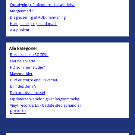
Opfølgning på blindtarmsbetændelse
Morgenmad?
Diagnosering af ADD, henvisning.
Hurtig energi og sund mad.
Akupunktur
Alle kategorier
Bord fra fakta SØGES!!!
Eau de Toilette
HD som fjernstudie?
Mavemuskler
Gud er større end universet.
b findes der ???
Den arabiske trussel
Opdateret skabelon giver langsommelig
Vinyl, records, Lp - bedste sted at handle?
HJÆÆLP!!!