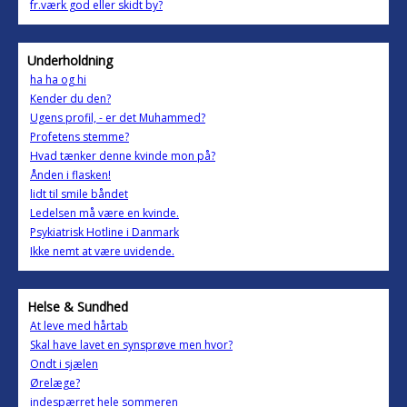
fr.værk god eller skidt by?
Underholdning
ha ha og hi
Kender du den?
Ugens profil, - er det Muhammed?
Profetens stemme?
Hvad tænker denne kvinde mon på?
Ånden i flasken!
lidt til smile båndet
Ledelsen må være en kvinde.
Psykiatrisk Hotline i Danmark
Ikke nemt at være uvidende.
Helse & Sundhed
At leve med hårtab
Skal have lavet en synsprøve men hvor?
Ondt i sjælen
Ørelæge?
indespærret hele sommeren