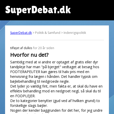
SuperDebat.dk
SuperDebat.dk
> Politik & Samfund > Indenrigspolitik
tilføjet af
dulkis
for 20 år siden
Hvorfor nu det?
Samtidig med at vi andre er optaget af gratis eller dyr
tandpleje har man "på bjerget" vedtaget at besøg hos
FODTERAPEUTER kan gøres til halv pris med en
henvisning fra lægen i hånden. Det handler typisk om
bøjlebehandling til nedgroede negle.
Det lyder jo vældig fint, men fakta er, at skal du have en
effektiv behandling mod en nedgroet negl, så skal du til
en FODPLEJER.
De to kategorier benytter (gud ved af hvilken grund) to
forskellige slags bøjler.
Nogen der kender baggrunden for det her, for jeg undre