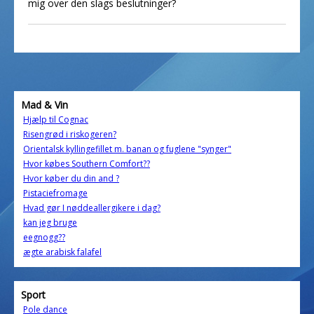
mig over den slags beslutninger?
Mad & Vin
Hjælp til Cognac
Risengrød i riskogeren?
Orientalsk kyllingefillet m. banan og fuglene "synger"
Hvor købes Southern Comfort??
Hvor køber du din and ?
Pistaciefromage
Hvad gør I nøddeallergikere i dag?
kan jeg bruge
eegnogg??
ægte arabisk falafel
Sport
Pole dance