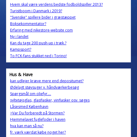
Hvem skal være verdens bedste fodboldspiller 2013?
Turistboom i Danmark i 2019?
"Svenske" spillere bider i græstæppet
Boksekommentator?
Erfaring med nikestore-website com
Ny i landet
Kan du tage 200 push-up i træk.?
Kampsport?
To FCK-fans stukket ned i Torino!
Hus & Have
kan udlejer kræve mere end depositumet?
Ødelagt støvsuger v. håndværkerbesøg
Spørgsmål om oliefyr....
syltetøjsglas, glasflasker, vinflasker osv. søges
Låsesmed København
>Var Du forberedt på Stormen?
Hjemmelavet fuglefoder i haven
hva kan man så nu?
fr. værk værdat købe noget her?