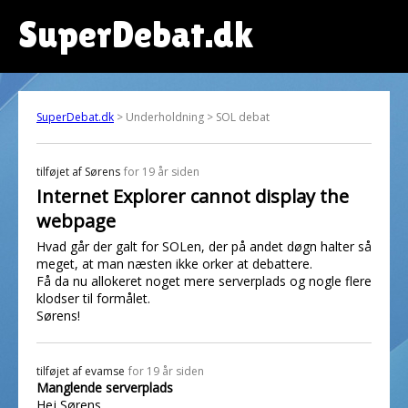
SuperDebat.dk
SuperDebat.dk
> Underholdning > SOL debat
tilføjet af
Sørens
for 19 år siden
Internet Explorer cannot display the
webpage
Hvad går der galt for SOLen, der på andet døgn halter så
meget, at man næsten ikke orker at debattere.
Få da nu allokeret noget mere serverplads og nogle flere
klodser til formålet.
Sørens!
tilføjet af
evamse
for 19 år siden
Manglende serverplads
Hej Sørens