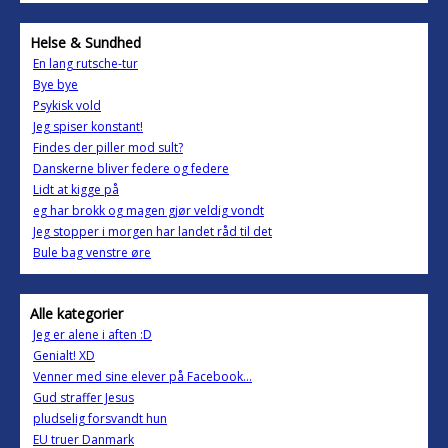
Helse & Sundhed
En lang rutsche-tur
Bye bye
Psykisk vold
Jeg spiser konstant!
Findes der piller mod sult?
Danskerne bliver federe og federe
Lidt at kigge på
eg har brokk og magen gjør veldig vondt
Jeg stopper i morgen har landet råd til det
Bule bag venstre øre
Alle kategorier
Jeg er alene i aften :D
Genialt! XD
Venner med sine elever på Facebook...
Gud straffer Jesus
pludselig forsvandt hun
EU truer Danmark