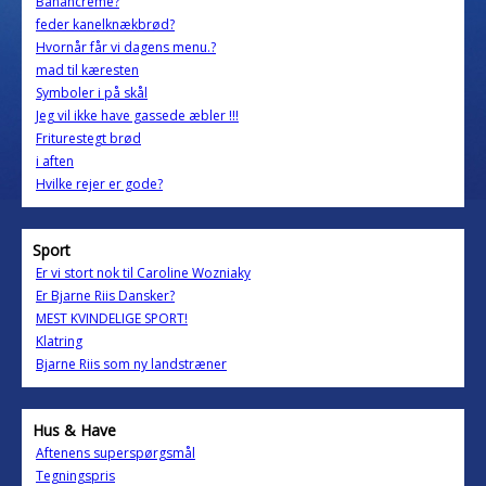
Banancreme?
feder kanelknækbrød?
Hvornår får vi dagens menu.?
mad til kæresten
Symboler i på skål
Jeg vil ikke have gassede æbler !!!
Friturestegt brød
i aften
Hvilke rejer er gode?
Sport
Er vi stort nok til Caroline Wozniaky
Er Bjarne Riis Dansker?
MEST KVINDELIGE SPORT!
Klatring
Bjarne Riis som ny landstræner
Hus & Have
Aftenens superspørgsmål
Tegningspris