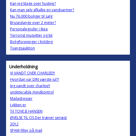
Kan jeg klage over husleje?
Kan man selv afkalke en vandvarmer?
Nu 76.000 boliger til salg
Bruseslange over 2 meter?
Personalegoder i Ikea
Terrorist musvitter og kit
Boligforeninger i Kolding
Tvangsauktion
Underholdning
VI VANDT OVER CHARLEE!!!
Hvordan var DIN værste jul?!
Jeg vandt over charlee!!
undetecable mindkontrol
Mailadresser
Lykken er
Til TOVE.B HANSEN
ØVELSE TIL OS Der træner seriøst
2012
SPAM-filter på mail