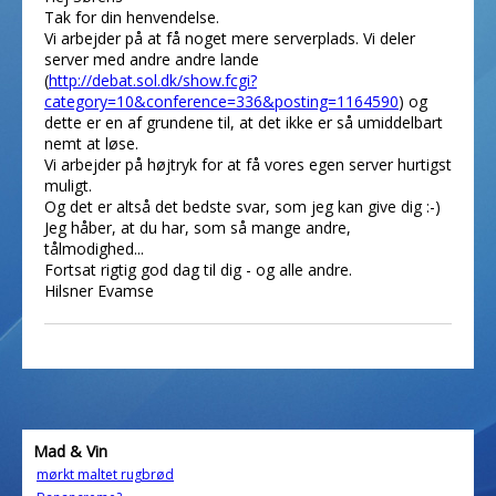
Tak for din henvendelse.
Vi arbejder på at få noget mere serverplads. Vi deler
server med andre andre lande
(
http://debat.sol.dk/show.fcgi?
category=10&conference=336&posting=1164590
) og
dette er en af grundene til, at det ikke er så umiddelbart
nemt at løse.
Vi arbejder på højtryk for at få vores egen server hurtigst
muligt.
Og det er altså det bedste svar, som jeg kan give dig :-)
Jeg håber, at du har, som så mange andre,
tålmodighed...
Fortsat rigtig god dag til dig - og alle andre.
Hilsner Evamse
Mad & Vin
mørkt maltet rugbrød