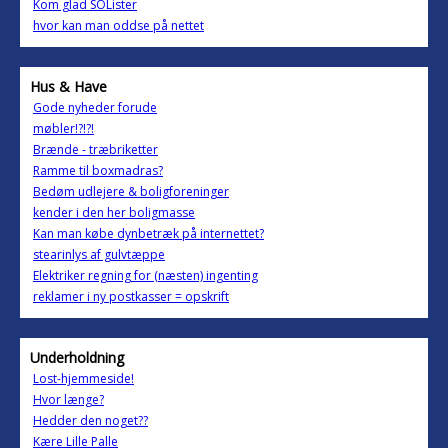
Kom glad SOLister
hvor kan man oddse på nettet
Hus & Have
Gode nyheder forude
møbler!?!?!
Brænde - træbriketter
Ramme til boxmadras?
Bedøm udlejere & boligforeninger
kender i den her boligmasse
Kan man købe dynbetræk på internettet?
stearinlys af gulvtæppe
Elektriker regning for (næsten) ingenting
reklamer i ny postkasser = opskrift
Underholdning
Lost-hjemmeside!
Hvor længe?
Hedder den noget??
Kære Lille Palle