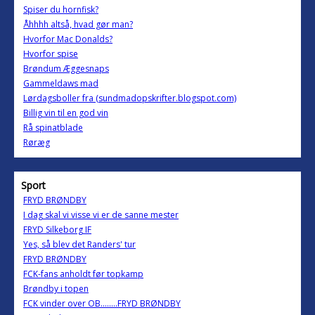
Spiser du hornfisk?
Åhhhh altså, hvad gør man?
Hvorfor Mac Donalds?
Hvorfor spise
Brøndum Æggesnaps
Gammeldaws mad
Lørdagsboller fra (sundmadopskrifter.blogspot.com)
Billig vin til en god vin
Rå spinatblade
Røræg
Sport
FRYD BRØNDBY
I dag skal vi visse vi er de sanne mester
FRYD Silkeborg IF
Yes, så blev det Randers' tur
FRYD BRØNDBY
FCK-fans anholdt før topkamp
Brøndby i topen
FCK vinder over OB........FRYD BRØNDBY