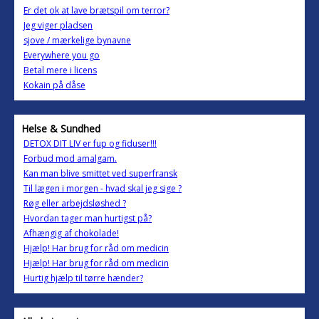
Er det ok at lave brætspil om terror?
Jeg viger pladsen
sjove / mærkelige bynavne
Everywhere you go
Betal mere i licens
Kokain på dåse
Helse & Sundhed
DETOX DIT LIV er fup og fiduser!!!
Forbud mod amalgam.
Kan man blive smittet ved superfransk
Til lægen i morgen - hvad skal jeg sige ?
Røg eller arbejdsløshed ?
Hvordan tager man hurtigst på?
Afhængig af chokolade!
Hjælp! Har brug for råd om medicin
Hjælp! Har brug for råd om medicin
Hurtig hjælp til tørre hænder?