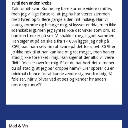
sv til den anden krebs
Tak for dit svar. Kunne jeg bare komme videre i mit liv,
men jeg vil lige fortælle, at jeg nu har været sammen
med fyren op til flere gange siden mit indlæg. Han vil
stadig komme og besøge mig, vi kysser endda, men ikke
lidenskabeligt,men jeg syntes ikke det virker som om, at
han kun tænker på sex. Vi snakker meget godt sammen.
Han siger at på en skala fra 1-100% ligger jeg nok på
30%, bad ham selv om at svare på det for sjovt. 30 % er
jo ikke nok til at han kan lide mig ret meget, men han er
stadig ikke forelsket i mig. Han siger at der altid vil være
"lidt" følelser overfor mig. Efter du har hørt dette mener
du så stadig, at jeg bør droppe ham?? Eller sporer du en
minimal chance for at kunne ændre sig overfor mig, få
følelser, når vi bliver ved at ses og kender hinanden
mere og mere??
Mad & Vin