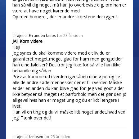
han så vil dig noget må han jo overbevise dig, om han er
værd at have noget kørende med.
Op med humøret, der er andre skorstene der ryger..!
tilføjet af
En anden krebs
for 23 år siden
JA!! Kom videre
Hej!
Jeg synes du skal komme videre med dit liv,du er
garanteret meget,meget glad for ham men gengælder
han dine følelser? Det tror jeg ikke for så ville han ikke
behandle dig sådan.
Prøv at komme ud i verden igen,åben dine øjne og se
alle de andre søde mennesker der er til i verden.Måske
er der en anden du kan blive glad for. Jeg ved godt alder
ikke betyder så meget i et parforhold men det gør den jo
alligevel hvis han er meget ung og du er lidt længere i
livet.
Han vil en ting og du vil måske lidt noget andet,hvad ved
jeg! Tænk over det!
tilføjet af
krebsen
for 23 år siden