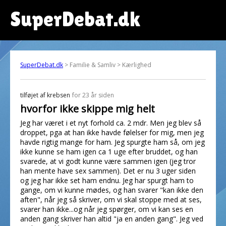
SuperDebat.dk
SuperDebat.dk
> Familie & Samliv > Kærlighed
tilføjet af
krebsen
for 23 år siden
hvorfor ikke skippe mig helt
Jeg har været i et nyt forhold ca. 2 mdr. Men jeg blev så
droppet, pga at han ikke havde følelser for mig, men jeg
havde rigtig mange for ham. Jeg spurgte ham så, om jeg
ikke kunne se ham igen ca 1 uge efter bruddet, og han
svarede, at vi godt kunne være sammen igen (jeg tror
han mente have sex sammen). Det er nu 3 uger siden
og jeg har ikke set ham endnu. Jeg har spurgt ham to
gange, om vi kunne mødes, og han svarer "kan ikke den
aften", når jeg så skriver, om vi skal stoppe med at ses,
svarer han ikke...og når jeg spørger, om vi kan ses en
anden gang skriver han altid "ja en anden gang". Jeg ved