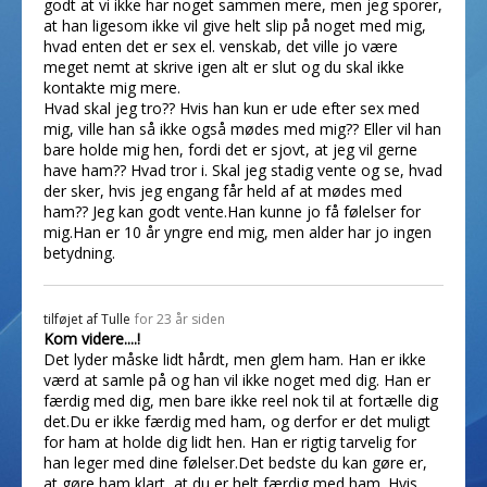
godt at vi ikke har noget sammen mere, men jeg sporer,
at han ligesom ikke vil give helt slip på noget med mig,
hvad enten det er sex el. venskab, det ville jo være
meget nemt at skrive igen alt er slut og du skal ikke
kontakte mig mere.
Hvad skal jeg tro?? Hvis han kun er ude efter sex med
mig, ville han så ikke også mødes med mig?? Eller vil han
bare holde mig hen, fordi det er sjovt, at jeg vil gerne
have ham?? Hvad tror i. Skal jeg stadig vente og se, hvad
der sker, hvis jeg engang får held af at mødes med
ham?? Jeg kan godt vente.Han kunne jo få følelser for
mig.Han er 10 år yngre end mig, men alder har jo ingen
betydning.
tilføjet af
Tulle
for 23 år siden
Kom videre....!
Det lyder måske lidt hårdt, men glem ham. Han er ikke
værd at samle på og han vil ikke noget med dig. Han er
færdig med dig, men bare ikke reel nok til at fortælle dig
det.Du er ikke færdig med ham, og derfor er det muligt
for ham at holde dig lidt hen. Han er rigtig tarvelig for
han leger med dine følelser.Det bedste du kan gøre er,
at gøre ham klart, at du er helt færdig med ham. Hvis