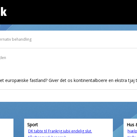
dk
ernativ behandling
iden
det europæiske fastland? Giver det os kontinentalboere en ekstra tjaj tj
Sport
Hus 
DK tabte til Frankrig,jubii endelig slut.
hjælp 