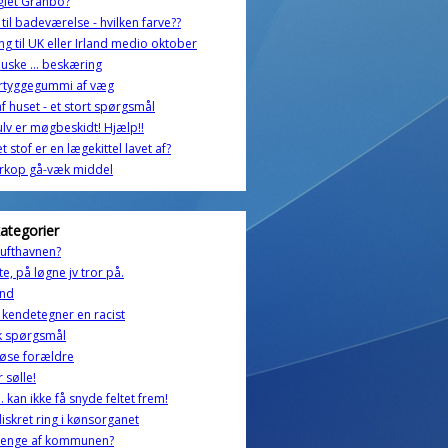
giet Granbo?
r til badeværelse - hvilken farve??
ing til UK eller Irland medio oktober
ske ... beskæring
rtyggegummi af væg
af huset - et stort spørgsmål
lv er møgbeskidt! Hjælp!!
et stof er en lægekittel lavet af?
rkop gå-væk middel
kategorier
 lufthavnen?
e, på løgne jv tror på.
and
kendetegner en racist
k spørgsmål
øse forældre
r sølle!
. kan ikke få snyde feltet frem!
 diskret ring i kønsorganet
penge af kommunen?