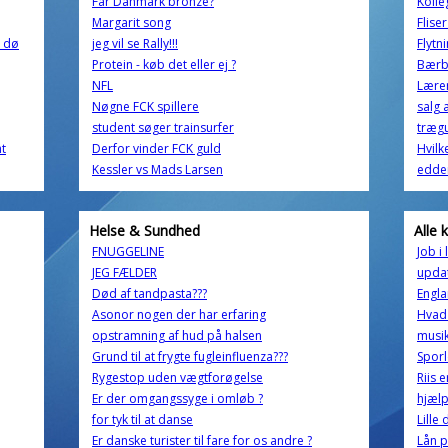
Får Danmark bronze?
Kolle
Margarit song
Flise
n dø
jeg vil se Rally!!!
Flytn
Protein - køb det eller ej ?
Bærbu
NFL
Lære
Nøgne FCK spillere
salg 
student søger trainsurfer
trægu
ht
Derfor vinder FCK guld
Hvilk
Kessler vs Mads Larsen
edde
Helse & Sundhed
Alle 
FNUGGELINE
Job i
JEG FÆLDER
updat
Død af tandpasta???
Engl
Asonor nogen der har erfaring
Hvad 
opstramning af hud på halsen
musi
Grund til at frygte fugleinfluenza???
Sporl
Rygestop uden vægtforøgelse
Riis e
Er der omgangssyge i omløb ?
hjælp
for tyk til at danse
Lille
Er danske turister til fare for os andre ?
Lån 