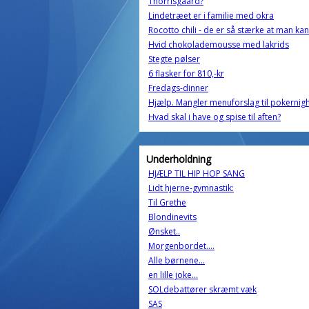
Thorrisgaard?
Lindetræet er i familie med okra
Rocotto chili - de er så stærke at man ka
Hvid chokolademousse med lakrids
Stegte pølser
6 flasker for 810,-kr
Fredags-dinner
Hjælp. Mangler menuforslag til pokernig
Hvad skal i have og spise til aften?
Underholdning
HJÆLP TIL HIP HOP SANG
Lidt hjerne-gymnastik:
Til Grethe
Blondinevits
Ønsket..
Morgenbordet....
Alle børnene...
en lille joke...
SOLdebattører skræmt væk
SAS