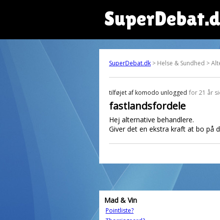
SuperDebat.
SuperDebat.dk
> Helse & Sundhed > Alt
tilføjet af
komodo unlogged
for 21 år s
fastlandsfordele
Hej alternative behandlere.
Giver det en ekstra kraft at bo på 
Mad & Vin
Pointliste?