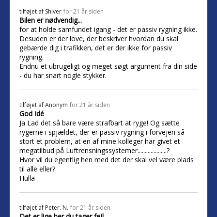
tilføjet af
Shiver
for 21 år siden
Bilen er nødvendig...
for at holde samfundet igang - det er passiv rygning ikke.
Desuden er der love, der beskriver hvordan du skal
gebærde dig i trafikken, det er der ikke for passiv
rygning.
Endnu et ubrugeligt og meget søgt argument fra din side
- du har snart nogle stykker.
tilføjet af
Anonym
for 21 år siden
God Idé
Ja Lad det så bare være strafbart at ryge! Og sætte
rygerne i spjældet, der er passiv rygning i forvejen så
stort et problem, at en af mine kolleger har givet et
megatilbud på Luftrensningssystemer....................?
Hvor vil du egentlig hen med det der skal vel være plads
til alle eller?
Hulla
tilføjet af
Peter. N.
for 21 år siden
Det er lige her du tager fejl