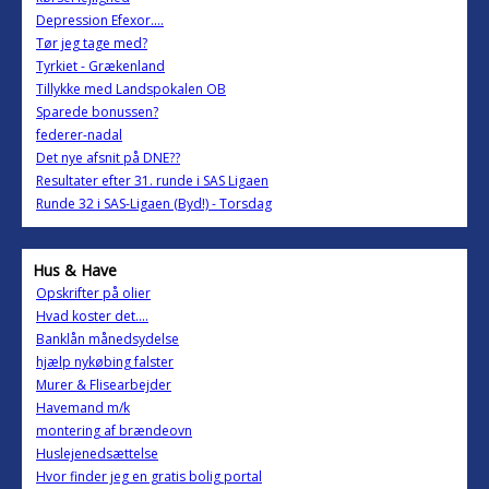
Depression Efexor....
Tør jeg tage med?
Tyrkiet - Grækenland
Tillykke med Landspokalen OB
Sparede bonussen?
federer-nadal
Det nye afsnit på DNE??
Resultater efter 31. runde i SAS Ligaen
Runde 32 i SAS-Ligaen (Byd!) - Torsdag
Hus & Have
Opskrifter på olier
Hvad koster det....
Banklån månedsydelse
hjælp nykøbing falster
Murer & Flisearbejder
Havemand m/k
montering af brændeovn
Huslejenedsættelse
Hvor finder jeg en gratis bolig portal