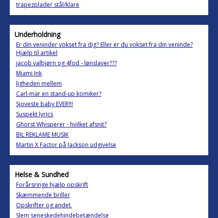
trapezplader stål/klare
Underholdning
Er din veninder vokset fra dig? Eller er du vokset fra din veninde?
Hjælp til artikel
jacob valbjørn og 4fod - lønslaver???
Miami Ink
ligheden mellem
Carl-mar en stand-up komiker?
Sjoveste baby EVER!!!
Suspekt lyrics
Ghorst Whisperer - hvilket afsnit?
BIL REKLAME MUSIK
Martin X Factor på Jackson udgivelse
Helse & Sundhed
Forårsringe hjælp opskrift
Skæmmende briller
Opskrifter og andet.
Slem seneskedehindebetændelse