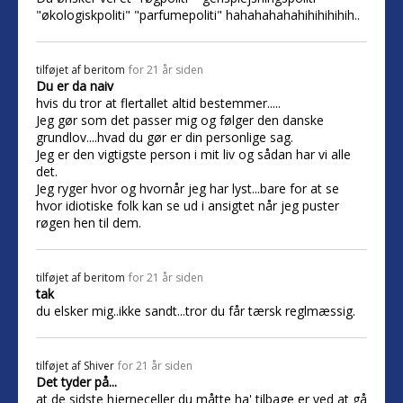
"økologiskpoliti" "parfumepoliti" hahahahahahihihihihih..
tilføjet af
beritom
for 21 år siden
Du er da naiv
hvis du tror at flertallet altid bestemmer.....
Jeg gør som det passer mig og følger den danske
grundlov....hvad du gør er din personlige sag.
Jeg er den vigtigste person i mit liv og sådan har vi alle
det.
Jeg ryger hvor og hvornår jeg har lyst...bare for at se
hvor idiotiske folk kan se ud i ansigtet når jeg puster
røgen hen til dem.
tilføjet af
beritom
for 21 år siden
tak
du elsker mig..ikke sandt...tror du får tærsk reglmæssig.
tilføjet af
Shiver
for 21 år siden
Det tyder på...
at de sidste hjerneceller du måtte ha' tilbage er ved at gå