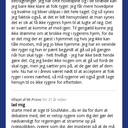
betragtninger. Jeg har ofte hovedpine og i de tilfælde kan
jeg bare ikke klare at folk ryger. Jeg får mere hovedpine
og kvalme og bliver utilpas i det hele taget. Og så synes
jeg faktisk også, at det er lidt hensynsløst at man synes
det er ok at få ikke rygeres hjem til at lugte af røg. Det
er svært at komme af med igen. Til gengæld kunne jeg
ikke drømme om at brokke mig i rygerens hjem, for da
er det mig der er gæst i hjemmet og hvis jeg ikke kan
tåle mosten, må jeg jo blive hjemme. Jeg har en veninde
der ryger og hun er pænt begyndt at gå ud på gangen
når hun skal ryge - helt frivilligt - jeg har ikke bedt hende
gøre det. Og jeg beder ikke nogen om at gå ud fordi de
skal ryge, men jeg sætter pris på, at de gør det af dem
selv. Nu har vi i årevis været nødt til at acceptere at folk
ryger i vores nærhed, så må rygerne vel også godt tage
hensyn til os ikke rygere for eftertiden.
tilføjet af
Mr.Provo
for 21 år siden
lad mig
starte med at sige til SoulMate....du er da for dum at
debatere med, det er netop rygere som dig der gør det
nødvændigt for regeringen at stramme op på
rygepolitiken, rygere som dig, der insisterer på at de må