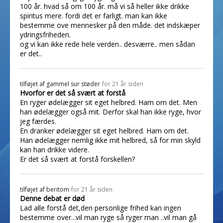
100 år. hvad så om 100 år. må vi så heller ikke drikke
spiritus mere. fordi det er farligt. man kan ikke
bestemme ove mennesker på den måde. det indskæper
ydringsfriheden.
og vi kan ikke rede hele verden.. desværre.. men sådan
er det..
tilføjet af
gammel sur støder
for 21 år siden
Hvorfor er det så svært at forstå
En ryger ødelægger sit eget helbred. Ham om det. Men
han ødelægger også mit. Derfor skal han ikke ryge, hvor
jeg færdes.
En dranker ødelægger sit eget helbred. Ham om det.
Han ødelægger nemlig ikke mit helbred, så for min skyld
kan han drikke videre.
Er det så svært at forstå forskellen?
tilføjet af
beritom
for 21 år siden
Denne debat er død
Lad alle forstå det,den personlige frihed kan ingen
bestemme over...vil man ryge så ryger man ..vil man gå