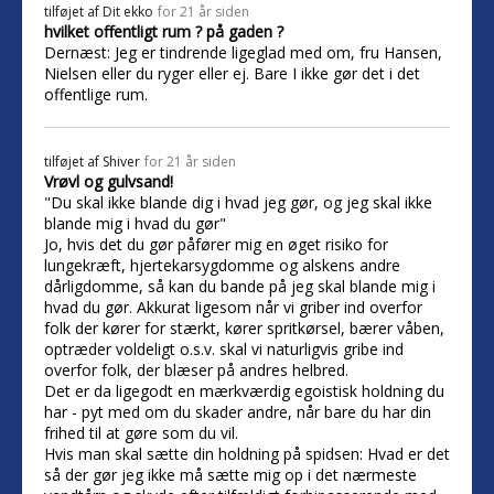
tilføjet af
Dit ekko
for 21 år siden
hvilket offentligt rum ? på gaden ?
Dernæst: Jeg er tindrende ligeglad med om, fru Hansen,
Nielsen eller du ryger eller ej. Bare I ikke gør det i det
offentlige rum.
tilføjet af
Shiver
for 21 år siden
Vrøvl og gulvsand!
"Du skal ikke blande dig i hvad jeg gør, og jeg skal ikke
blande mig i hvad du gør"
Jo, hvis det du gør påfører mig en øget risiko for
lungekræft, hjertekarsygdomme og alskens andre
dårligdomme, så kan du bande på jeg skal blande mig i
hvad du gør. Akkurat ligesom når vi griber ind overfor
folk der kører for stærkt, kører spritkørsel, bærer våben,
optræder voldeligt o.s.v. skal vi naturligvis gribe ind
overfor folk, der blæser på andres helbred.
Det er da ligegodt en mærkværdig egoistisk holdning du
har - pyt med om du skader andre, når bare du har din
frihed til at gøre som du vil.
Hvis man skal sætte din holdning på spidsen: Hvad er det
så der gør jeg ikke må sætte mig op i det nærmeste