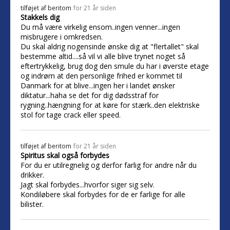
tilføjet af
beritom
for 21 år siden
Stakkels dig
Du må være virkelig ensom..ingen venner...ingen
misbrugere i omkredsen.
Du skal aldrig nogensinde ønske dig at "flertallet" skal
bestemme altid....så vil vi alle blive trynet noget så
eftertrykkelig, brug dog den smule du har i øverste etage
og indrøm at den personlige frihed er kommet til
Danmark for at blive...ingen her i landet ønsker
diktatur...haha se det for dig dødsstraf for
rygning..hængning for at køre for stærk..den elektriske
stol for tage crack eller speed.
tilføjet af
beritom
for 21 år siden
Spiritus skal også forbydes
For du er utilregnelig og derfor farlig for andre når du
drikker.
Jagt skal forbydes...hvorfor siger sig selv.
Kondiløbere skal forbydes for de er farlige for alle
bilister.