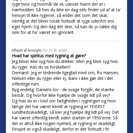
ryge hvor og hvornår de vil, uanset hvem der er i
nærhedden. Så hvis du ikke en dag selv finder ud af at ta'
hensyn til ikke rygerne, så ender det som det skal,
nemlig at det bliver totalt forbudt at ryge udenfor ens
eget hjem. Og den dag det sker, så kan du jo takke dig
selv for at ha' været en ignorant.
tilføjet af
Anonym
for 21 år siden
Hvad har spiritus med rygning at gøre?
Jeg bliver ikke syg hvis du drikker. Men jeg blive syg hvis
du ryger. Kan du se forskellen?
Dernæst: Jeg er tindrende ligeglad med om, fru Hansen,
Nielsen eller du ryger eller ej. Bare I ikke gør det i det
offentlige rum.
Ryg endelig. Darwins lov - de svage forgår, de stærke
består. Og hvorfor ikke hjælpe de svage lidt på vej?
Og hvis du er i tvivl om farligheden i rygningen og hvor
længe det har været kendt at rygning er YDERST
sundhedsskadeligt, så kan jeg hjælpe dig lidt på vej: Det
har været offentlig kendt siden starten af 1950'erne. Så
det er altså ikke nogen nyehed, at rygning er skadeligt.
Finsprit er også skadeligt, derfor er det forbudt i fri