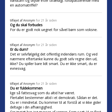
vandtårn og skyde efter tilfældigt forbipasserende med
en automatriffel?
tilføjet af
Anonym
for 21 år siden
Og du skal forbudes
For du er godt nok uegnet for såvel børn som voksne.
tilføjet af
Anonym
for 21 år siden
Er du dum?
Det er selvfølgelig det offentlig indendørs rum. Og ved
nærmere eftertanke kunne du godt selv regne den ud,
ikke? Du spiller bare lidt smart. Du er ikke smart, du er
evnesvag.
tilføjet af
Anonym
for 21 år siden
Du er fuldekommen
lige så fattesvag som du altid har været.
Flertallet bestemmer altid i et demokrati. Sådan er det.
Du er i mindretal. Du kommer til at forstå at vi ikke gider
deltage i din afhængighed.
Og iøvrigt har jeg masser af venner. Som sagt: Vi er flest