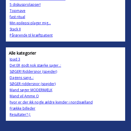
5 diskusprolapser!
Topmave
fast ritual
Min epilepsi plager mig...
Stack II
Pårørende til kræftpatient
Alle kategorier
Ipad 3
Det ER godt nok stærke sager..:
SØGER! Riddersnor (spejder)
Dagens sang..:
SØGER riddersnor (spejder)
Mand søger MODERMÆLK
Mand vil Amme Q
hvor er der ikk nogle ældre kvinder i nordsjælland
Frække billeder
Resultater? (: