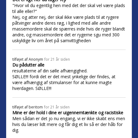
"Hvor vil du egentlig hen med det der skal vel være plads
til alle eller?"
Nej, og atter nej, der skal ikke være plads til at rygere
påtvinger andre deres røg, i lighed med alle andre
massemordere skal de spærres inde hvis de ryger blandt
andre, og massemordere det er rygerne sgu med 300
uskyldige liv om året på samvittigheden
tilføjet af
Anonym
for 21 år siden
Du pådutter alle
resultaterne af din sølle afhængighed.
SØLLE!!! fordi det er det mest ynkelige der findes, at
være afhængig af stimulanser for at kunne magte
hverdagen. SØLLE!!!
tilføjet af
beritom
for 21 år siden
Mine er der hold i dine er uigennemtænkte og racistiske
Men sådan er det jo nu engang, vi er ikke skabt ens men
hvis du læser lidt mere og får dig et liv så er der håb for
dig.