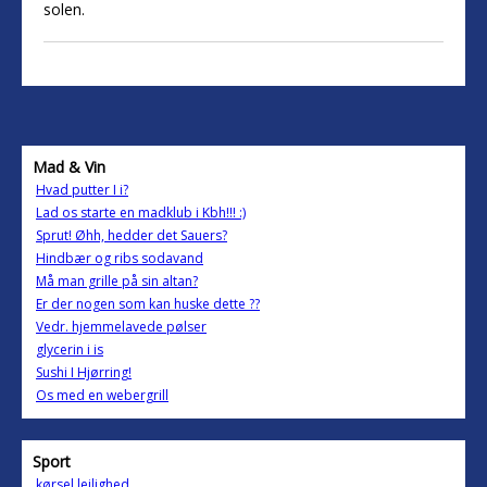
solen.
Mad & Vin
Hvad putter I i?
Lad os starte en madklub i Kbh!!! :)
Sprut! Øhh, hedder det Sauers?
Hindbær og ribs sodavand
Må man grille på sin altan?
Er der nogen som kan huske dette ??
Vedr. hjemmelavede pølser
glycerin i is
Sushi I Hjørring!
Os med en webergrill
Sport
kørsel lejlighed