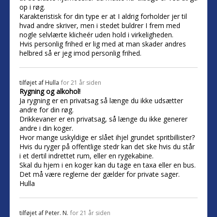
op i røg.
Karakteristisk for din type er at I aldrig forholder jer til
hvad andre skriver, men i stedet buldrer I frem med
nogle selvlærte klicheér uden hold i virkeligheden.
Hvis personlig frihed er lig med at man skader andres
helbred så er jeg imod personlig frihed.
tilføjet af
Hulla
for 21 år siden
Rygning og alkohol!
Ja rygning er en privatsag så længe du ikke udsætter
andre for din røg.
Drikkevaner er en privatsag, så længe du ikke generer
andre i din koger.
Hvor mange uskyldige er slået ihjel grundet spritbillister?
Hvis du ryger på offentlige stedr kan det ske hvis du står
i et dertil indrettet rum, eller en rygekabine.
Skal du hjem i en koger kan du tage en taxa eller en bus.
Det må være reglerne der gælder for private sager.
Hulla
tilføjet af
Peter. N.
for 21 år siden