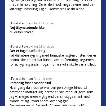
med min holdning. Du er derimod meget alene med din
latterlige indstilling. Og du kommer til at dø alene.
tilføjet af
Anonym
for 21 år siden
Nej tilsyneladende ikke
du er her stadig
tilføjet af
Peter. N.
for 21 år siden
Der er ingen udfordring
i at diskutere rygning med fanatiske røgterrorister, der er
endnu ikke en der har kunne give et fornuftigt argument
for at rygning under nogen form skulle skulle være tilladt.
tilføjet af
beritom
for 21 år siden
Personlig frihed vinder altid
Hver gang du indskrænker den personlige frihed så
nærmer diktaturet sig, derfor er min ret til at gøre som
jeg vil meget mere vigtig end din sindsyge mani med
blande at sig i hvad andre laver og gør.
Du ønsker vel et "røgpoliti" "gensplejsningspoliti"