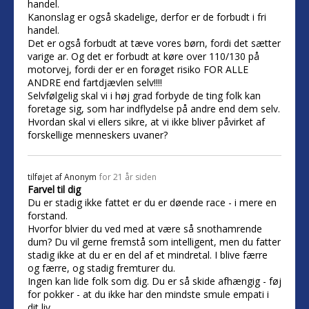
handel.
Kanonslag er også skadelige, derfor er de forbudt i fri
handel.
Det er også forbudt at tæve vores børn, fordi det sætter
varige ar. Og det er forbudt at køre over 110/130 på
motorvej, fordi der er en forøget risiko FOR ALLE
ANDRE end fartdjævlen selv!!!!
Selvfølgelig skal vi i høj grad forbyde de ting folk kan
foretage sig, som har indflydelse på andre end dem selv.
Hvordan skal vi ellers sikre, at vi ikke bliver påvirket af
forskellige menneskers uvaner?
tilføjet af
Anonym
for 21 år siden
Farvel til dig
Du er stadig ikke fattet er du er døende race - i mere en
forstand.
Hvorfor blvier du ved med at være så snothamrende
dum? Du vil gerne fremstå som intelligent, men du fatter
stadig ikke at du er en del af et mindretal. I blive færre
og færre, og stadig fremturer du.
Ingen kan lide folk som dig. Du er så skide afhængig - føj
for pokker - at du ikke har den mindste smule empati i
dit liv.