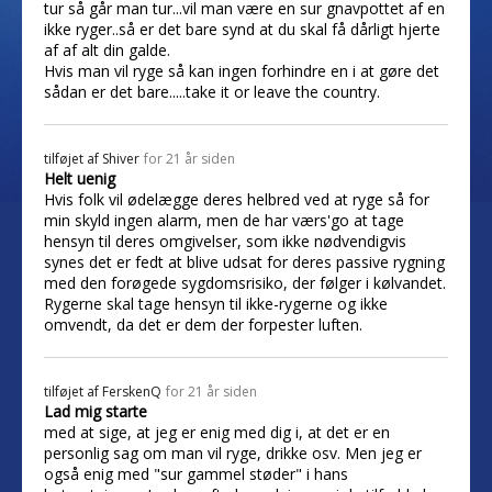
tur så går man tur...vil man være en sur gnavpottet af en
ikke ryger..så er det bare synd at du skal få dårligt hjerte
af af alt din galde.
Hvis man vil ryge så kan ingen forhindre en i at gøre det
sådan er det bare.....take it or leave the country.
tilføjet af
Shiver
for 21 år siden
Helt uenig
Hvis folk vil ødelægge deres helbred ved at ryge så for
min skyld ingen alarm, men de har værs'go at tage
hensyn til deres omgivelser, som ikke nødvendigvis
synes det er fedt at blive udsat for deres passive rygning
med den forøgede sygdomsrisiko, der følger i kølvandet.
Rygerne skal tage hensyn til ikke-rygerne og ikke
omvendt, da det er dem der forpester luften.
tilføjet af
FerskenQ
for 21 år siden
Lad mig starte
med at sige, at jeg er enig med dig i, at det er en
personlig sag om man vil ryge, drikke osv. Men jeg er
også enig med "sur gammel støder" i hans