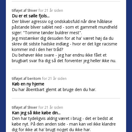
tilføjet af
Shiver
for 21 år siden
Du er et sølle fjols...
Der bliver agressiv og ondskabsfuld når dine håbløse
påstande bliver sablet ned - som et gammelt mundheld
siger: "Tomme tønder buldrer mest".
Jeg mistænker dig desuden for at ha' været høj da du
skrev dit sidste hadske indlæg - hvor er det lige racisme
kommer ind i den her tråd?
Du behøver ikke svare - jeg har endnu ikke fået et
brugbart svar fra dig så det forventer jeg heller ikke nu.
tilføjet af
beritom
for 21 år siden
Køb en ny hjerne
Du har åbentbart glemt at bruge den du har.
tilføjet af
Shiver
for 21 år siden
Kan jeg så ikke købe din...
Den har tydeligvis aldrig været i brug - det er bedst at
købe nyt. På den anden side - man kan vel ikke klandre
dig for ikke at ha' brugt noget du ikke har.