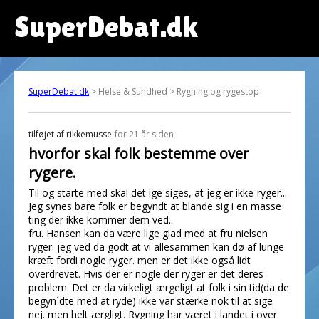
SuperDebat.dk
SuperDebat.dk
> Helse & Sundhed > Rygning og rygestop
tilføjet af
rikkemusse
for 21 år siden
hvorfor skal folk bestemme over
rygere.
Til og starte med skal det ige siges, at jeg er ikke-ryger...
Jeg synes bare folk er begyndt at blande sig i en masse
ting der ikke kommer dem ved..
fru. Hansen kan da være lige glad med at fru nielsen
ryger. jeg ved da godt at vi allesammen kan dø af lunge
kræft fordi nogle ryger. men er det ikke også lidt
overdrevet. Hvis der er nogle der ryger er det deres
problem. Det er da virkeligt ærgeligt at folk i sin tid(da de
begyn´dte med at ryde) ikke var stærke nok til at sige
nej. men helt ærgligt. Rygning har været i landet i over