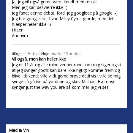
Ja, jeg vil også gerne være kendt med musik.
Men jeg kan desværre ikke :(
Jeg fandt denne debat, fordi jeg googlede på google :-)
Jeg har googlet lidt hvad Miley Cyrus gjorde, men det
hjælper heller ikke :-(
Hilsen,
Anonym
tilføjet af
Michael Højmose
for 15 år siden
Vil også, men kan heller ikke
Jeg er 11 år og alle mine venner rundt om mig siger også
at jeg synger godt!! kan bare ikke rigtigt komme frem og
blive lidt kendt ville vildt gerne prøve det!! vis i ville se mig
synge så gå ind på youtube og skriv Michael Højmose
synger just the way you are så kom´mer jeg Vi ses..
Mad & Vin