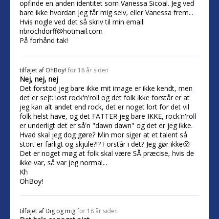
opfinde en anden identitet som Vanessa Sicoal. Jeg ved
bare ikke hvordan jeg får mig selv, eller Vanessa frem...
Hvis nogle ved det så skriv til min email:
nbrochdorff@hotmail.com
På forhånd tak!
tilføjet af
OhBoy!
for 18 år siden
Nej, nej, nej
Det forstod jeg bare ikke mit image er ikke kendt, men
det er sejt: lost rock'n'roll og det folk ikke forstår er at
jeg kan alt andet end rock, det er noget lort for det vil
folk helst have, og det FATTER jeg bare IKKE, rock'n'roll
er underligt det er så'n "dawn dawn" og det er jeg ikke.
Hvad skal jeg dog gøre? Min mor siger at et talent så
stort er farligt og skjule?!? Forstår i det? Jeg gør ikke😮
Det er noget møg at folk skal være SÅ præcise, hvis de
ikke var, så var jeg normal...
Kh
OhBoy!
tilføjet af
Dig og mig
for 18 år siden