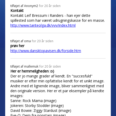
tilføjet af
Anonym2
for 20 år siden
Kontakt
Kontakt Leif Bressum i Randers - han ejer dette
spillested som har været udrugningskasse for en masse.
http://www.tanteolga.dk/vvv/index.html
tilføjet af
oma
for 20 år siden
prøv her
http://www.dansktopavisen.dk/forside.htm
tilføjet af
mallemuk
for 20 år siden
Her er hemmeligheden :o)
Der er jo mange grader af kendt. En "succesfuld"
musiker er efter min opfattelse kendt for et unikt image.
Andre med et lignende image, bliver sammenlignet med
den originale version. Her er et par eksempler på kendte
images:
Sanne: Rock Mama (image)
Jokeren: Storby Stodder (image)
David Bowie: Ziggy Stardust (image)
Eye-Q: Dem fra popstars (image)