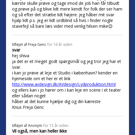
kærste skulle prøve og tage imod de job han får tilbudt
og prøve på og blive lidt mere kendt for folk der ser ham
og så efter det stræbe lidt højere. jeg håber mit svar
hjalp lidt p.s. jeg er lidt ordblind så hvis i finder nogle
stavefejl så bare læs vider med venlig hilsen mike😉
tilføjet af
Freja Genc
for 16 år siden
svar
hej shiva
ja det er et meget godt spørgsmål og jeg tror jeg har et
svar.
i kan jo prøve at leje et Studio i københavn? kender en
hjemeside om et her er et link
http://www.avdesign.dk/AVdesign/Lydproduktion.html
og ellers kan i jo hører om i kan leje en scene i et teater
eller sådan noget
håber at det kunne hjælpe dig og din kæreste
Knus Freja Genc
tilføjet af
Anonym
for 15 år siden
Vil også, men kan heller ikke