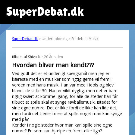
SuperDebat.dk
SuperDebat.dk
> Underholdning > Fri debat: Musik
tilføjet af
Shiva
for 20 år siden
Hvordan bliver man kendt???
Ved godt det er et underligt spørgsmål men jeg er
kæreste med en musiker som rigtig gerne vil frem i
verden med hans musik. Han var med i Idols og blev
blandt de sidte 30. Han er vildt dygtig, men det er bare
rigtig svært at komme igang, for alle de steder han får
tilbudt at spille skal at synge røvballemusik, istedet for
sine egne numre. Det er ikke fordi de ikke kan lide det,
men fordi det tjener mere at spille noget man kan synge
med på?
Kender i nogle steder hvor man kan spille sine egne
numre? En som kan hjælpe en frem, eller lign?