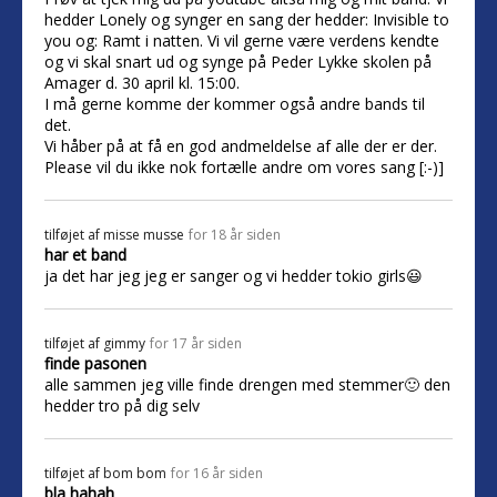
hedder Lonely og synger en sang der hedder: Invisible to
you og: Ramt i natten. Vi vil gerne være verdens kendte
og vi skal snart ud og synge på Peder Lykke skolen på
Amager d. 30 april kl. 15:00.
I må gerne komme der kommer også andre bands til
det.
Vi håber på at få en god andmeldelse af alle der er der.
Please vil du ikke nok fortælle andre om vores sang [:-)]
tilføjet af
misse musse
for 18 år siden
har et band
ja det har jeg jeg er sanger og vi hedder tokio girls😃
tilføjet af
gimmy
for 17 år siden
finde pasonen
alle sammen jeg ville finde drengen med stemmer🙂 den
hedder tro på dig selv
tilføjet af
bom bom
for 16 år siden
bla hahah