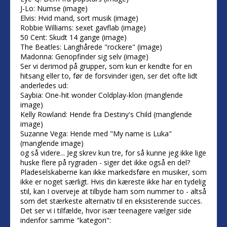
J-Lo: Numse (image)
Elvis: Hvid mand, sort musik (image)
Robbie Williams: sexet gavflab (image)
50 Cent: Skudt 14 gange (image)
The Beatles: Langhårede "rockere" (image)
Madonna: Genopfinder sig selv (image)
Ser vi derimod på grupper, som kun er kendte for en
hitsang eller to, før de forsvinder igen, ser det ofte lidt
anderledes ud:
Saybia: One-hit wonder Coldplay-klon (manglende
image)
Kelly Rowland: Hende fra Destiny's Child (manglende
image)
Suzanne Vega: Hende med "My name is Luka"
(manglende image)
og så videre... Jeg skrev kun tre, for så kunne jeg ikke lige
huske flere på rygraden - siger det ikke også en del?
Pladeselskaberne kan ikke markedsføre en musiker, som
ikke er noget særligt. Hvis din kæreste ikke har en tydelig
stil, kan I overveje at tilbyde ham som nummer to - altså
som det stærkeste alternativ til en eksisterende succes.
Det ser vi i tilfælde, hvor især teenagere vælger side
indenfor samme "kategori":