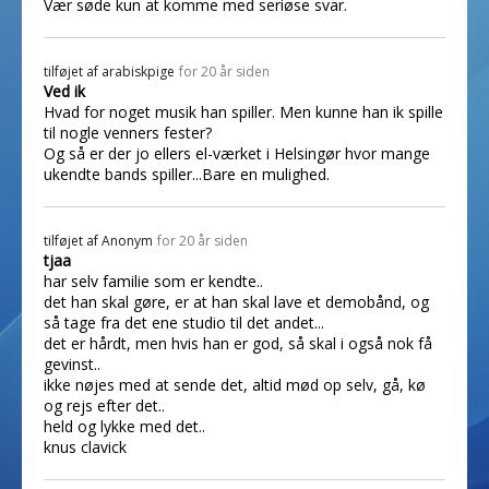
Vær søde kun at komme med seriøse svar.
tilføjet af
arabiskpige
for 20 år siden
Ved ik
Hvad for noget musik han spiller. Men kunne han ik spille
til nogle venners fester?
Og så er der jo ellers el-værket i Helsingør hvor mange
ukendte bands spiller...Bare en mulighed.
tilføjet af
Anonym
for 20 år siden
tjaa
har selv familie som er kendte..
det han skal gøre, er at han skal lave et demobånd, og
så tage fra det ene studio til det andet...
det er hårdt, men hvis han er god, så skal i også nok få
gevinst..
ikke nøjes med at sende det, altid mød op selv, gå, kø
og rejs efter det..
held og lykke med det..
knus clavick