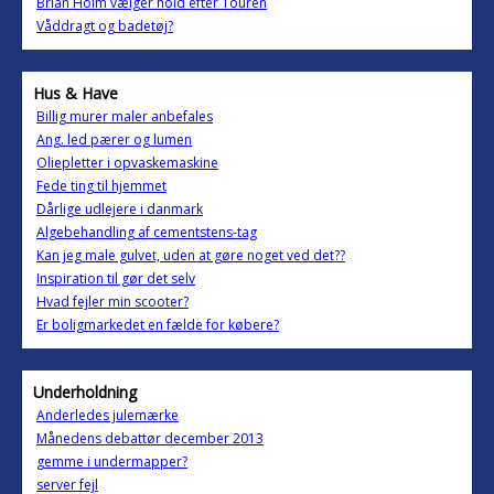
Brian Holm vælger hold efter Touren
Våddragt og badetøj?
Hus & Have
Billig murer maler anbefales
Ang. led pærer og lumen
Oliepletter i opvaskemaskine
Fede ting til hjemmet
Dårlige udlejere i danmark
Algebehandling af cementstens-tag
Kan jeg male gulvet, uden at gøre noget ved det??
Inspiration til gør det selv
Hvad fejler min scooter?
Er boligmarkedet en fælde for købere?
Underholdning
Anderledes julemærke
Månedens debattør december 2013
gemme i undermapper?
server fejl