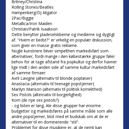
Britney/Christina
Rolling Stones/Beatles
Hampenberg/DJ Aligator
2Pac/Biggie
Metallica/Iron Maiden
Christian/Patrik Isaakson
Dette benytter pladeselskberne og medierne sig dygtigt
af. "Hvem er bedst?" er virkelig en populær diskussion,
som giver en masse gratis reklame.
Nogle kunstnere bliver simpelthen markedsført som
alternativer, fordi mange i den købestærke gruppe føler
behov for at tage afstand fra popkultur og derfor havner
lige midt i den anden side af samme kultur markedsført
af samme firmaer:
Avril Lavigne (alternativ til blonde poptøser)
Anastacia (alternativ til teenage popstjerner)
Marilyn Manson (alternativ til politisk korrekthed)
Sex Pistols (alternativ til borgerlighed)
Korn (de nye sex pistols?)
- og listen er lang. Ale disse grupper har enorme
budgetter og markedsføres på samme måde som alle
andre popstjerner, blot med et budskab om at de er
alternativer til en dominerende "stil".
Problemet for disse musikere er, at de nemt kan