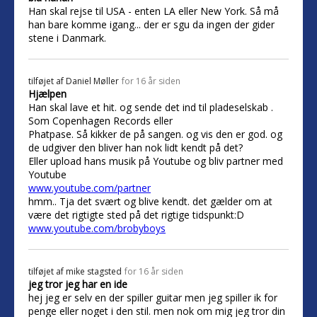
Han skal rejse til USA - enten LA eller New York. Så må
han bare komme igang... der er sgu da ingen der gider
stene i Danmark.
tilføjet af
Daniel Møller
for 16 år siden
Hjælpen
Han skal lave et hit. og sende det ind til pladeselskab .
Som Copenhagen Records eller
Phatpase. Så kikker de på sangen. og vis den er god. og
de udgiver den bliver han nok lidt kendt på det?
Eller upload hans musik på Youtube og bliv partner med
Youtube
www.youtube.com/partner
hmm.. Tja det svært og blive kendt. det gælder om at
være det rigtigte sted på det rigtige tidspunkt:D
www.youtube.com/brobyboys
tilføjet af
mike stagsted
for 16 år siden
jeg tror jeg har en ide
hej jeg er selv en der spiller guitar men jeg spiller ik for
penge eller noget i den stil. men nok om mig jeg tror din