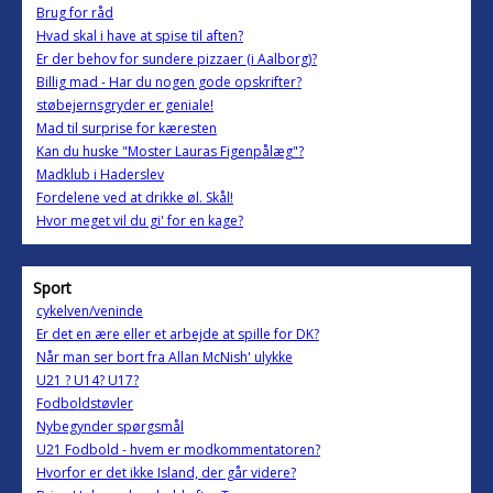
Brug for råd
Hvad skal i have at spise til aften?
Er der behov for sundere pizzaer (i Aalborg)?
Billig mad - Har du nogen gode opskrifter?
støbejernsgryder er geniale!
Mad til surprise for kæresten
Kan du huske "Moster Lauras Figenpålæg"?
Madklub i Haderslev
Fordelene ved at drikke øl. Skål!
Hvor meget vil du gi' for en kage?
Sport
cykelven/veninde
Er det en ære eller et arbejde at spille for DK?
Når man ser bort fra Allan McNish' ulykke
U21 ? U14? U17?
Fodboldstøvler
Nybegynder spørgsmål
U21 Fodbold - hvem er modkommentatoren?
Hvorfor er det ikke Island, der går videre?