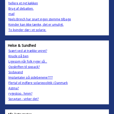
hellere et nyt køkken
Brug af debatten.
mail
Niels Brinch har snart ingen stemme tilbage
Kvinder kan ikke tænke, det er umuligt.
To kvinder dør i et solarie.
Helse & Sundhed
Svært ved at trække vejret?
Knude på ben
Ligesom når folk ryger så...
Opskriften til sixpack?
Sodavand
Implantater på sidebenene????
Flertal vil indføre solariepolitik i Danmark
Astma?
rygestop.. hmm?
Spraytan - virker det?