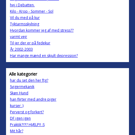
hej i Debatten.
Kilo - Krop - Sommer - Sol
Vil du med på kur
Tyktarmsskylning
Hvordan kommer jeg af med stress??
varmt vejr
Til jer der er på fedekur
År 2002-2003
Har mange mænd en skjult depression?
Alle kategorier
har du set den her ftg?
Svigermekanik
Skøn Hund
han flirter med andre piger
kurser :)
Perverst og forkert?
DF igen igen
Praktik?!?!? HJÆLP!! :S
Mit hår?