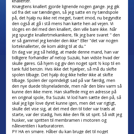
knallerter.
Knægtens knallert gjorde lignende nogen gange. jeg gik
ud fra det var tændingen, så jeg satte en ny tændspole
på, det hjalp nu ikke ret meget, tvært imod, nu begyndte
den også at gå i stå mens han kørte hen ad vejen. Vi
sloges en del med den knallert, den ville bare ikke. Når
jeg spurgte knallertmekanikere, fik jeg bare svaret " den
er så gammel jeg kender den ikke" Eller "det var nogen
lorteknallerter, de kom aldrig til at du."
En dag var jeg så heldig, at møde denne mand, han var
tidligere forhandler af netop Suzuki, han vidste hvad der
skulle gøres. Gå hjem og giv den noget sprit ½ kop til en
tank fuld benzin. Hvis ikke det hjælper, så må du skifte
spolen tilbage. Det hjalp dog ikke heller ikke at skifte
tilbage. Spolen der oprindeligt sad på var færdig, men
den nye duede tilsyneladende, men når den blev varm så
kunne den ikke mere. Han skaffede mig en adresse på
en original spole, fra Suzuki. Vi lod ham sætte den på, så
skal jeg lige love dyret kunne igen, men det var rigtigt,
skulle det vise sig, at det med den til tider var træls at
starte, var der stadig, hvis ikke den fik sit sprit. Så vidt jeg
husker, var spritten til membramen i motoren og
nåleventilen i karburatoren.
PY HA en smøre. Håber du kan bruge det til noget