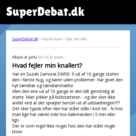
SuperDebat.dk
SuperDebat.dk
> Hus & Have > Gør det selv
tilføjet af
gaffa
for 16 år siden
Hvad fejler min knallert?
Har en Suzuki Samurai DM50. 9 ud af 10 gange starter
den i første hug, og kører uden problemer. Har givet den
nyt tændrør og tændrørshætte.
Men den ene ud af 10 gange er den lidt genstridig at
starte. Man jokker på kickstarteren - og der sker ikke
andet end at der sprøjter benzin ud af udstødningen???
Det sker typisk efter den har stået stille i kort tid - fx hvis
man lige har været inde hos købmanden i 5 min eller
lign.
Der er som regel ikke noget hvis den har stået nogle
timer.