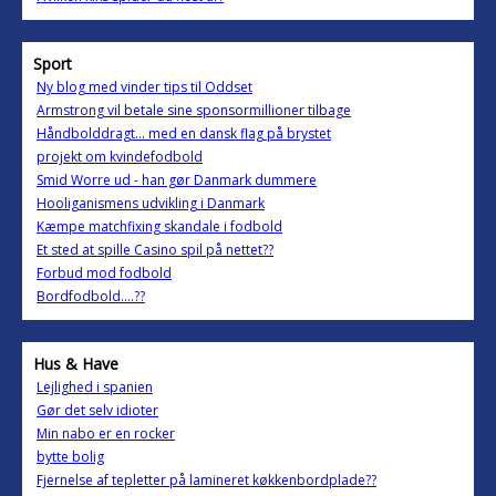
Sport
Ny blog med vinder tips til Oddset
Armstrong vil betale sine sponsormillioner tilbage
Håndbolddragt... med en dansk flag på brystet
projekt om kvindefodbold
Smid Worre ud - han gør Danmark dummere
Hooliganismens udvikling i Danmark
Kæmpe matchfixing skandale i fodbold
Et sted at spille Casino spil på nettet??
Forbud mod fodbold
Bordfodbold....??
Hus & Have
Lejlighed i spanien
Gør det selv idioter
Min nabo er en rocker
bytte bolig
Fjernelse af tepletter på lamineret køkkenbordplade??