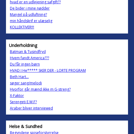
hvad er en udlejening safgift??
De bider i mine nødder
Mangel på udluftning?
min håndskrif er ulæselig
KOLLEKTIVER!!!
Underholdning
Batman & Tusindfryd
Hvem fandt America???
Du får ingen børn
HVAD I He***** SKER DER - LORTE PROGRAM
Beth Hart...
søger sang/melodi
Hvorfor går mænd ikke m G-streng?
X-Faktor
Serengeti E.W.F?
Araber bliver interviewed
Helse & Sundhed
Begyndene spiseforstyrrelse