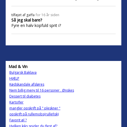
tilføjet af
gaffa
for 16 år siden
Så jeg skal bare?
Fyre en halv kopfuld sprit i?
Mad & Vin
Bulgarsk Baklava
HJÆLP
Kødskandale afsløres
Nem billig meny til 16 personer . Ønskes
Dessert til diabetes
Kartofler
mangler opskrift på " pleskner "
opskrift på rullemobs(rullefisk)
Favorit øl ?
Hvilken kiks spider du flest af?