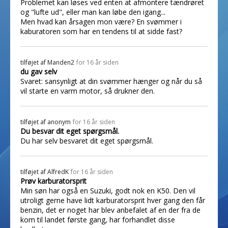
Problemet kan løses ved enten at afmontere tændrøret
og "lufte ud", eller man kan løbe den igang...
Men hvad kan årsagen mon være? En svømmer i
kaburatoren som har en tendens til at sidde fast?
tilføjet af
Manden2
for 16 år siden
du gav selv
Svaret: sansynligt at din svømmer hænger og når du så
vil starte en varm motor, så drukner den.
tilføjet af
anonym
for 16 år siden
Du besvar dit eget spørgsmål.
Du har selv besvaret dit eget spørgsmål.
tilføjet af
AlfredK
for 16 år siden
Prøv karburatorsprit
Min søn har også en Suzuki, godt nok en K50. Den vil
utroligt gerne have lidt karburatorsprit hver gang den får
benzin, det er noget har blev anbefalet af en der fra de
kom til landet første gang, har forhandlet disse