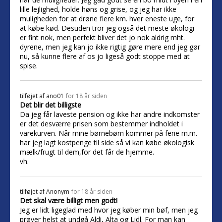
lille lejlighed, holde høns og grise, og jeg har ikke
muligheden for at drøne flere km. hver eneste uge, for
at købe kød. Desuden tror jeg også det meste økologi
er fint nok, men perfekt bliver det jo nok aldrig mht.
dyrene, men jeg kan jo ikke rigtig gøre mere end jeg gør
nu, så kunne flere af os jo ligeså godt stoppe med at
spise.
tilføjet af
ano01
for 18 år siden
Det blir det billigste
Da jeg får laveste pension og ikke har andre indkomster
er det desværre prisen som bestemmer indholdet i
varekurven. Når mine børnebørn kommer på ferie m.m.
har jeg lagt kostpenge til side så vi kan købe økologisk
mælk/frugt til dem,for det får de hjemme.
vh.
tilføjet af
Anonym
for 18 år siden
Det skal være billigt men godt!
Jeg er lidt ligeglad med hvor jeg køber min bøf, men jeg
prøver helst at undgå Aldi, Alta og Lidl. For man kan