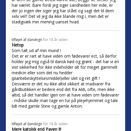
har været. Bare fordi jeg siger sandheden her inde, er
der jo ingen der siger jeg har stået og sagt det til dem
selv vel? Det vil jeg da ikke blande mig i, men det er
stadigvæk min mening uanset hvad.
tilføjet af
dandegn
for 18 år siden
Netop
Som talt ud af min mund !
Det er er rart at have viden om fødevarer ect, så derfor
holder jeg mig også til dansk kød og grønt - det har vi en
vist sikkerhed for ikke indeholder alt for meget gammelt
medicin eller som det nu hedder
(plantebeskyttelsesmiddel)eller slet og ret gift !
Desværre er det nu ikke altid sikkert at madvarer fra
gårdbutikken er bedere end det fra Aldi, ofte, men ikke
altid, så det handler igen om at have viden om fødevarer
- måske skulle man tage en tur på plejehjemmet og tale
lidt med gamle Stine og gamle Anton.
tilføjet af
dandegn
for 18 år siden
Mere katolsk end Paven !!!