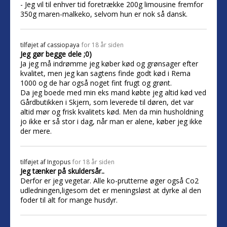
- Jeg vil til enhver tid foretrække 200g limousine fremfor
350g maren-malkeko, selvom hun er nok så dansk.
tilføjet af
cassiopaya
for 18 år siden
Jeg gør begge dele ;0)
Ja jeg må indrømme jeg køber kød og grønsager efter
kvalitet, men jeg kan sagtens finde godt kød i Rema
1000 og de har også noget fint frugt og grønt.
Da jeg boede med min eks mand købte jeg altid kød ved
Gårdbutikken i Skjern, som leverede til døren, det var
altid mør og frisk kvalitets kød. Men da min husholdning
jo ikke er så stor i dag, når man er alene, køber jeg ikke
der mere.
tilføjet af
Ingopus
for 18 år siden
Jeg tænker på skuldersår..
Derfor er jeg vegetar. Alle ko-prutterne øger også Co2
udledningen,ligesom det er meningsløst at dyrke al den
foder til alt for mange husdyr.