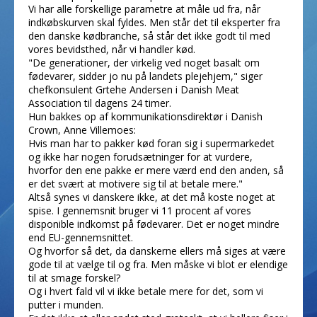
Vi har alle forskellige parametre at måle ud fra, når
indkøbskurven skal fyldes. Men står det til eksperter fra
den danske kødbranche, så står det ikke godt til med
vores bevidsthed, når vi handler kød.
"De generationer, der virkelig ved noget basalt om
fødevarer, sidder jo nu på landets plejehjem," siger
chefkonsulent Grtehe Andersen i Danish Meat
Association til dagens 24 timer.
Hun bakkes op af kommunikationsdirektør i Danish
Crown, Anne Villemoes:
Hvis man har to pakker kød foran sig i supermarkedet
og ikke har nogen forudsætninger for at vurdere,
hvorfor den ene pakke er mere værd end den anden, så
er det svært at motivere sig til at betale mere."
Altså synes vi danskere ikke, at det må koste noget at
spise. I gennemsnit bruger vi 11 procent af vores
disponible indkomst på fødevarer. Det er noget mindre
end EU-gennemsnittet.
Og hvorfor så det, da danskerne ellers må siges at være
gode til at vælge til og fra. Men måske vi blot er elendige
til at smage forskel?
Og i hvert fald vil vi ikke betale mere for det, som vi
putter i munden.