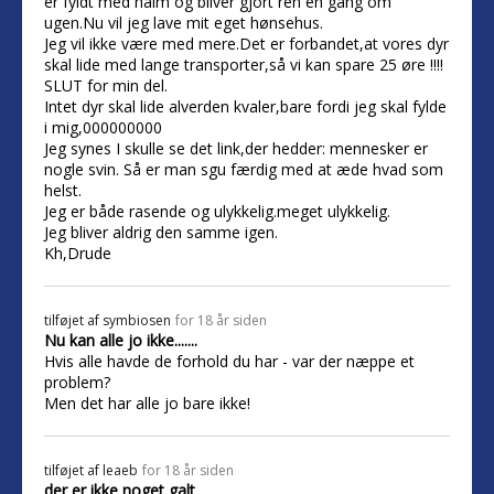
er fyldt med halm og bliver gjort ren en gang om
ugen.Nu vil jeg lave mit eget hønsehus.
Jeg vil ikke være med mere.Det er forbandet,at vores dyr
skal lide med lange transporter,så vi kan spare 25 øre !!!!
SLUT for min del.
Intet dyr skal lide alverden kvaler,bare fordi jeg skal fylde
i mig,000000000
Jeg synes I skulle se det link,der hedder: mennesker er
nogle svin. Så er man sgu færdig med at æde hvad som
helst.
Jeg er både rasende og ulykkelig.meget ulykkelig.
Jeg bliver aldrig den samme igen.
Kh,Drude
tilføjet af
symbiosen
for 18 år siden
Nu kan alle jo ikke.......
Hvis alle havde de forhold du har - var der næppe et
problem?
Men det har alle jo bare ikke!
tilføjet af
leaeb
for 18 år siden
der er ikke noget galt