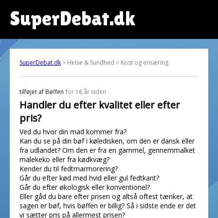
SuperDebat.dk
SuperDebat.dk
> Helse & Sundhed > Kost og ernæring
tilføjet af
Bøffen
for 18 år siden
Handler du efter kvalitet eller efter
pris?
Ved du hvor din mad kommer fra?
Kan du se på din bøf i køledisken, om den er dansk eller
fra udlandet? Om den er fra en gammel, gennemmalket
malekeko eller fra kødkvæg?
Kender du til fedtmarmorering?
Går du efter kød med hvid eller gul fedtkant?
Går du efter økologisk eller konventionel?
Eller gåd du bare efter prisen og altså oftest tænker, at
sagen er bøf, hvis bøffen er billig? Så i sidste ende er det
vi sætter pris på allermest prisen?