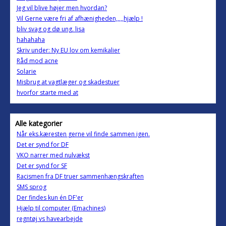
Jeg vil blive højer men hvordan?
Vil Gerne være fri af afhænigheden,,,,,hjælp !
bliv svag og dø ung. lisa
hahahaha
Skriv under: Ny EU lov om kemikalier
Råd mod acne
Solarie
Misbrug at vagtlæger og skadestuer
hvorfor starte med at
Alle kategorier
Når eks.kæresten gerne vil finde sammen igen.
Det er synd for DF
VKO narrer med nulvækst
Det er synd for SF
Racismen fra DF truer sammenhængskraften
SMS sprog
Der findes kun én DF'er
Hjælp til computer (Emachines)
regntøj vs havearbejde