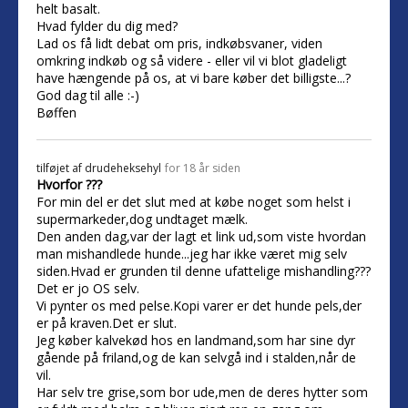
helt basalt.
Hvad fylder du dig med?
Lad os få lidt debat om pris, indkøbsvaner, viden
omkring indkøb og så videre - eller vil vi blot gladeligt
have hængende på os, at vi bare køber det billigste...?
God dag til alle :-)
Bøffen
tilføjet af
drudeheksehyl
for 18 år siden
Hvorfor ???
For min del er det slut med at købe noget som helst i
supermarkeder,dog undtaget mælk.
Den anden dag,var der lagt et link ud,som viste hvordan
man mishandlede hunde...jeg har ikke været mig selv
siden.Hvad er grunden til denne ufattelige mishandling???
Det er jo OS selv.
Vi pynter os med pelse.Kopi varer er det hunde pels,der
er på kraven.Det er slut.
Jeg køber kalvekød hos en landmand,som har sine dyr
gående på friland,og de kan selvgå ind i stalden,når de
vil.
Har selv tre grise,som bor ude,men de deres hytter som