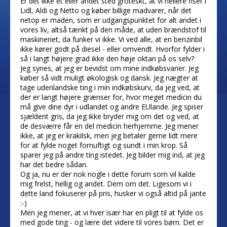
Er det ikke et eller andet sted groteskt, at vi hellere fiser i
Lidl, Aldi og Netto og køber billige madvarer, når det
netop er maden, som er udgangspunktet for alt andet i
vores liv, altså tænkt på den måde, at uden brændstof til
maskineriet, da funker vi ikke. Vi ved alle, at en benzinbil
ikke kører godt på diesel - eller omvendt. Hvorfor fylder i
så i langt højere grad ikke den høje oktan på os selv?
Jeg synes, at jeg er bevidst om mine indkøbsvaner. Jeg
køber så vidt muligt økologisk og dansk. Jeg nægter at
tage udenlandske ting i min indkøbskurv, da jeg ved, at
der er langt højere grænser for, hvor meget medicin du
må give dine dyr i udlandet og andre EUlande. Jeg spiser
sjældent gris, da jeg ikke bryder mig om det og ved, at
de desværre får en del medicin herhjemme. Jeg mener
ikke, at jeg er krakilsk, men jeg betaler gerne lidt mere
for at fylde noget fornuftigt og sundt i min krop. Så
sparer jeg på andre ting istedet. Jeg bilder mig ind, at jeg
har det bedre sådan.
Og ja, nu er der nok nogle i dette forum som vil kalde
mig frelst, hellig og andet. Dem om det. Ligesom vi i
dette land fokuserer på pris, husker vi også altid på jante
:-)
Men jeg mener, at vi hver især har en pligt til at fylde os
med gode ting - og lære det videre til vores børn. Det er