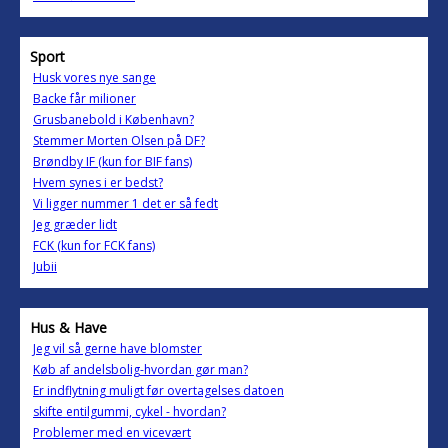
Sport
Husk vores nye sange
Backe får milioner
Grusbanebold i København?
Stemmer Morten Olsen på DF?
Brøndby IF (kun for BIF fans)
Hvem synes i er bedst?
Vi ligger nummer 1 det er så fedt
Jeg græder lidt
FCK (kun for FCK fans)
Jubii
Hus & Have
Jeg vil så gerne have blomster
Køb af andelsbolig-hvordan gør man?
Er indflytning muligt før overtagelses datoen
skifte entilgummi, cykel - hvordan?
Problemer med en vicevært