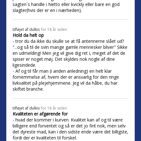
sagten´s handle i Netto eller kvickly eller bare en god
slagter(hvis der er en i nærheden).
tilføjet af
dulkis
for 18 år siden
Hold da helt op
- tror du da ikke du skulle se at få antennerne slået ud?
"...og så til de svin mange gamle mennesker bliver" Sikke
en udmelding! Men jeg vil give dig ret i, meget af det de
spiser er noget møj. Det skyldes nok nogle af dine
ligesindede.
- Af og til får man (i anden anledning) en helt klar
fornemmelse af, hvem der er ansvarlig for den ringe
livkvalitet på plejehjemmene. Jeg vil da håbe, du har
skiftet branche.
tilføjet af
dulkis
for 18 år siden
Kvaliteten er afgørende for
- hvad der kommer i kurven. Kvalitet kan af og til være
billigere end forventet og så er det jo fint nok, men selv
det dyreste mad, kan i den sidste ende være det billigste,
fordi der er kvaliteten til forskel.