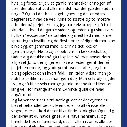
hvis jeg fortæller jer, at gamle mennesker er nogen af
dem der absolut ved aller mindst, når det gælder sådan
noget? Og ja i det hele taget synes jeg det er yderst
begrænset, hvad de ved. Mine to søstre og to mostre
arbejder på plejehjem, og jeg har selv arbejdet på to. I
sku da SE hvad de gamle sidder og æder, og i sku HØRE
hvilken "ekspertise" de udtaler sig med! Fed mad, smør,
sprut, ingen kvalitit, og de fleste aner dårlig nok man kan
blive syg, af gammel mad, eller hvis det ikke er
gennemstegt. Flødekager opbevaret i køkkenskabet,
rådne æg der ikke må gå til spilde, så man spiser dem
alligevel. Jojo, der ligger en gave af viden gemt der på
plejehjemmene, og godt gemt oven i købet, jeg har
aldrig oplevet den i hvert fald. Før i tiden vidste man jo
nok heller ikke alt det man gør i dag. Men selvfølgelig der
fra, og så til de svin mange gamle mennesker bliver, er
lang vej, for mange af dem ER virkelig ulækre hvad
angår mad.
Jeg køber stort set altid økologi, det er der dyrene er
blevet behandlet bedst. Men det er jo altså ikke alle
vegne, eller alt kød der er til at finde økologisk. Og til dig
der skrev at du havde grise, ville have hønsehus, og
handlede hos en landmand, det er altså ikke os alle der
har de muligheder. Jeg gad godt se en bo midt i byen i en