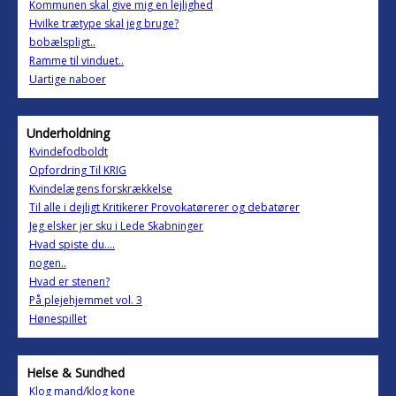
Kommunen skal give mig en lejlighed
Hvilke trætype skal jeg bruge?
bobælspligt..
Ramme til vinduet..
Uartige naboer
Underholdning
Kvindefodboldt
Opfordring Til KRIG
Kvindelægens forskrækkelse
Til alle i dejligt Kritikerer Provokatørerer og debatører
Jeg elsker jer sku i Lede Skabninger
Hvad spiste du....
nogen..
Hvad er stenen?
På plejehjemmet vol. 3
Hønespillet
Helse & Sundhed
Klog mand/klog kone