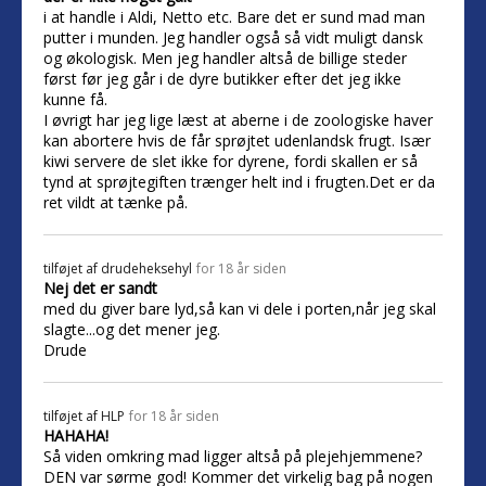
i at handle i Aldi, Netto etc. Bare det er sund mad man
putter i munden. Jeg handler også så vidt muligt dansk
og økologisk. Men jeg handler altså de billige steder
først før jeg går i de dyre butikker efter det jeg ikke
kunne få.
I øvrigt har jeg lige læst at aberne i de zoologiske haver
kan abortere hvis de får sprøjtet udenlandsk frugt. Især
kiwi servere de slet ikke for dyrene, fordi skallen er så
tynd at sprøjtegiften trænger helt ind i frugten.Det er da
ret vildt at tænke på.
tilføjet af
drudeheksehyl
for 18 år siden
Nej det er sandt
med du giver bare lyd,så kan vi dele i porten,når jeg skal
slagte...og det mener jeg.
Drude
tilføjet af
HLP
for 18 år siden
HAHAHA!
Så viden omkring mad ligger altså på plejehjemmene?
DEN var sørme god! Kommer det virkelig bag på nogen