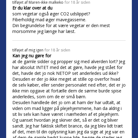
tilføjet af
Maren-ikke malkeko
for 18 år siden
Er du klar over at du
som vegetar også øger CO2 udslippet?
Fiberholdig mad øger mavegasserne.
Din begrundelse for at være vegetar er den mest
morsomme jeg længe har læst.
tilføjet af
mig igen
for 18 år siden
Kan jeg nu gøre for
at de gamle sidder og propper sig med alverden lort? Jeg
har absolut INTET med det at gøre, havde jeg stået for
det, havde det jo nok NETOP set anderledes ud ikke?
Desuden er der jo ikke meget at stille op overfor hvad
de selv køber, eller sender personalet ned efter, det er jo
ikke min opgave at fortælle dem de sørme burde spise
anderledes, som om de er små børn.
Desuden handlede det jo om at ham der har udtalt, at
viden om mad ligger på plejehjemmene, han da aldrig i
sit liv selv kan have været i nærheden af et plejehjem.
Og uanset hvordan jeg skirver det, så er det og bliver
sandt. Jeg har faktisk skiftet brance, da jeg blev lidt træt
af det, men til din oplysning kan jeg da sige at jeg var en
af dem de gamle bedst kunne lide, begge de steder jeg