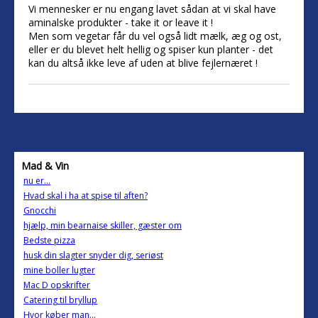
Vi mennesker er nu engang lavet sådan at vi skal have
aminalske produkter - take it or leave it !
Men som vegetar får du vel også lidt mælk, æg og ost,
eller er du blevet helt hellig og spiser kun planter - det
kan du altså ikke leve af uden at blive fejlernæret !
Mad & Vin
nu er...
Hvad skal i ha at spise til aften?
Gnocchi
hjælp, min bearnaise skiller, gæster om
Bedste pizza
husk din slagter snyder dig, seriøst
mine boller lugter
Mac D opskrifter
Catering til bryllup
Hvor køber man...