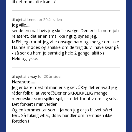
til det modsatte køn :-/
tilføjet af
Lene.
for 20 år siden
Jeg ville....
sende en mail hvis jeg skulle vælge. Den er lidt mere job
relateret, det er en sms ikke rigtig, synes jeg.
MEN jeg tror at jeg ville opsøge ham og spørge om ikke
I kunne mødes og snakke om de ting du vil have svar på
- så ser du ham jo samtidig hele 2 gange ialt!!! :-)
Held og lykke.
tilføjet af
elway
for 20 år siden
Nææææ.....
Jeg er bare mest til man er sig selv🙂Og det er hvad jeg
råder folk til at være🙂Der er SKRÆKKELIG mange
mennesker som spiller spil, i stedet for at være sig selv..
Det forkert i min verden.
Og en kommentar som : Jamen jeg er jo blevet såret
før... Så fuking what, dit liv handler om fremtiden ikke
fortiden !