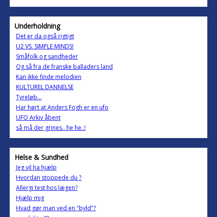
Underholdning
Det er da også rigtigt
U2 VS. SIMPLE MINDS!
Småfolk og sandheder
Og så fra de franske balladers land
Kan ikke finde melodien
KULTUREL DANNELSE
Tyreløb...
Har hørt at Anders Fogh er en ufo
UFO Arkiv åbent
så må der grines.. he he..!
Helse & Sundhed
Jeg vil ha hjælp
Hvordan stoppede du ?
Allergi test hos lægen?
Hjælp mig
Hvad gør man ved en "byld"?