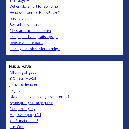
Brøndby??+
Det er ikke smart for spillerne
Hvad sker der for Hans Backe?
onside-værter
Bekræfter samtaler
Såe starter post danmark
Ledige pladser i gratis tipsliga
bedste venstre back
Ridning- snobbet eller barnligt?
Hus & Have
Aflivning af geder
BlOmStEr MoRd!
Jernvitrol hvad er det
søger...
Ukrudt - enhver haveejers mareridt ?
Nyudsprungne bøgegrene
Sandjord og myg
Mug, svamp og råd
konfirmation.......?
ericofon!