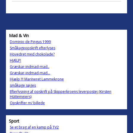
Mad & Vin
Dominio de Pingus 1999
Småkageopskrift efterlyses
Hovedret med chokolade?
HJÆLP!
Græskar-indmad-mad..
Græskar-indmad-mad...
Hjælp !!! Marineret Lammekrone
småkage søges
Efterlysning af opskrift på Skipperkroens leverpostej (Kirsten
Hüttemeiers)
Opskrifter m/ billede
Sport
Se et brag af en kamp på TV2