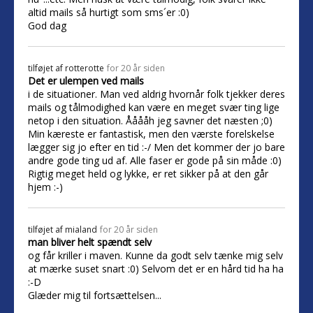
altid mails så hurtigt som sms´er :0)
God dag
tilføjet af
rotterotte
for 20 år siden
Det er ulempen ved mails
i de situationer. Man ved aldrig hvornår folk tjekker deres
mails og tålmodighed kan være en meget svær ting lige
netop i den situation. Ååååh jeg savner det næsten ;0)
Min kæreste er fantastisk, men den værste forelskelse
lægger sig jo efter en tid :-/ Men det kommer der jo bare
andre gode ting ud af. Alle faser er gode på sin måde :0)
Rigtig meget held og lykke, er ret sikker på at den går
hjem :-)
tilføjet af
mialand
for 20 år siden
man bliver helt spændt selv
og får kriller i maven. Kunne da godt selv tænke mig selv
at mærke suset snart :0) Selvom det er en hård tid ha ha
:-D
Glæder mig til fortsættelsen...