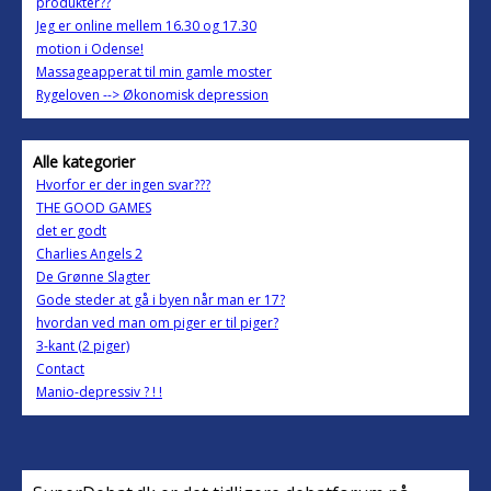
produkter??
Jeg er online mellem 16.30 og 17.30
motion i Odense!
Massageapperat til min gamle moster
Rygeloven --> Økonomisk depression
Alle kategorier
Hvorfor er der ingen svar???
THE GOOD GAMES
det er godt
Charlies Angels 2
De Grønne Slagter
Gode steder at gå i byen når man er 17?
hvordan ved man om piger er til piger?
3-kant (2 piger)
Contact
Manio-depressiv ? ! !