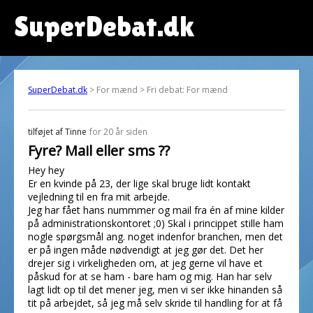
SuperDebat.dk
SuperDebat.dk
> For mænd > Fri debat: For mænd
tilføjet af
Tinne
for 20 år siden
Fyre? Mail eller sms ??
Hey hey
Er en kvinde på 23, der lige skal bruge lidt kontakt
vejledning til en fra mit arbejde.
Jeg har fået hans nummmer og mail fra én af mine kilder
på administrationskontoret ;0) Skal i princippet stille ham
nogle spørgsmål ang. noget indenfor branchen, men det
er på ingen måde nødvendigt at jeg gør det. Det her
drejer sig i virkeligheden om, at jeg gerne vil have et
påskud for at se ham - bare ham og mig. Han har selv
lagt lidt op til det mener jeg, men vi ser ikke hinanden så
tit på arbejdet, så jeg må selv skride til handling for at få