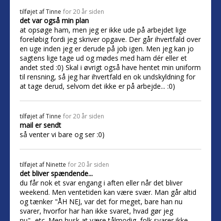
tilføjet af
Tinne
for 20 år siden
det var også min plan
at opsøge ham, men jeg er ikke ude på arbejdet lige
foreløbig fordi jeg skriver opgave. Der går ihvertfald over
en uge inden jeg er derude på job igen. Men jeg kan jo
sagtens lige tage ud og mødes med ham dér eller et
andet sted :0) Skal i øvrigt også have hentet min uniform
til rensning, så jeg har ihvertfald en ok undskyldning for
at tage derud, selvom det ikke er på arbejde... :0)
tilføjet af
Tinne
for 20 år siden
mail er sendt
så venter vi bare og ser :0)
tilføjet af
Ninette
for 20 år siden
det bliver spændende...
du får nok et svar engang i aften eller når det bliver
weekend. Men ventetiden kan være svær. Man går altid
og tænker "ÅH NEJ, var det for meget, bare han nu
svarer, hvorfor har han ikke svaret, hvad gør jeg
nu"...etc. Men husk at være tålmodig, folk svarer ikke