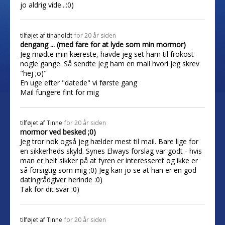
jo aldrig vide...:0)
tilføjet af
tinaholdt
for 20 år siden
dengang ... (med fare for at lyde som min mormor)
Jeg mødte min kæreste, havde jeg set ham til frokost
nogle gange. Så sendte jeg ham en mail hvori jeg skrev
"hej ;o)"
En uge efter "datede" vi første gang
Mail fungere fint for mig
tilføjet af
Tinne
for 20 år siden
mormor ved besked ;0)
Jeg tror nok også jeg hælder mest til mail. Bare lige for
en sikkerheds skyld. Synes Elways forslag var godt - hvis
man er helt sikker på at fyren er interesseret og ikke er
så forsigtig som mig ;0) Jeg kan jo se at han er en god
datingrådgiver herinde :0)
Tak for dit svar :0)
tilføjet af
Tinne
for 20 år siden