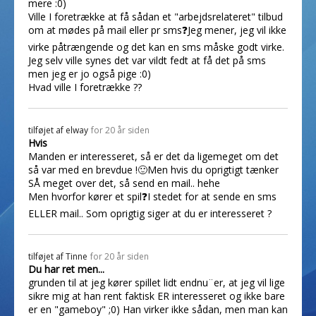
mere :0)
Ville I foretrække at få sådan et "arbejdsrelateret" tilbud
om at mødes på mail eller pr sms❓Jeg mener, jeg vil ikke
virke påtrængende og det kan en sms måske godt virke.
Jeg selv ville synes det var vildt fedt at få det på sms
men jeg er jo også pige :0)
Hvad ville I foretrække ??
tilføjet af
elway
for 20 år siden
Hvis
Manden er interesseret, så er det da ligemeget om det
så var med en brevdue !🙂Men hvis du oprigtigt tænker
SÅ meget over det, så send en mail.. hehe
Men hvorfor kører et spil❓I stedet for at sende en sms
ELLER mail.. Som oprigtig siger at du er interesseret ?
tilføjet af
Tinne
for 20 år siden
Du har ret men...
grunden til at jeg kører spillet lidt endnu¨er, at jeg vil lige
sikre mig at han rent faktisk ER interesseret og ikke bare
er en "gameboy" ;0) Han virker ikke sådan, men man kan