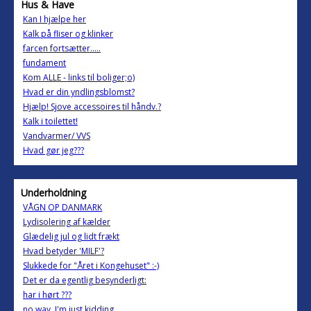
Hus & Have
Kan I hjælpe her
Kalk på fliser og klinker
farcen fortsætter.....
fundament
Kom ALLE - links til boliger;o)
Hvad er din yndlingsblomst?
Hjælp! Sjove accessoires til håndv.?
Kalk i toilettet!
Vandvarmer/ VVS
Hvad gør jeg???
Underholdning
VÅGN OP DANMARK
Lydisolering af kælder
Glædelig jul og lidt frækt
Hvad betyder 'MILF'?
Slukkede for "Året i Kongehuset" :-)
Det er da egentlig besynderligt:
har i hørt ???
no way, I'm just kidding.