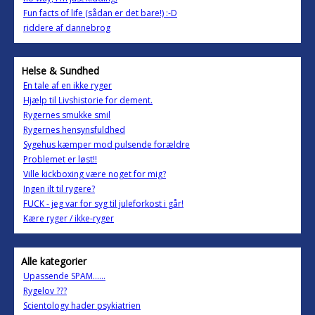
Fun facts of life (sådan er det bare!) :-D
riddere af dannebrog
Helse & Sundhed
En tale af en ikke ryger
Hjælp til Livshistorie for dement.
Rygernes smukke smil
Rygernes hensynsfuldhed
Sygehus kæmper mod pulsende forældre
Problemet er løst!!
Ville kickboxing være noget for mig?
Ingen ilt til rygere?
FUCK - jeg var for syg til juleforkost i går!
Kære ryger / ikke-ryger
Alle kategorier
Upassende SPAM......
Rygelov ???
Scientology hader psykiatrien