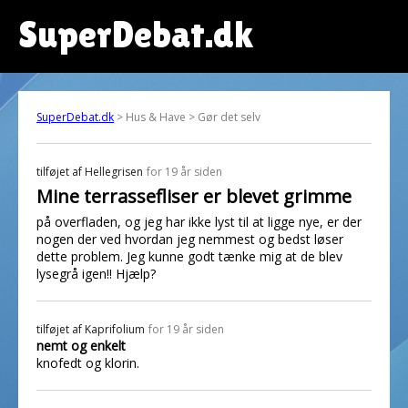
SuperDebat.dk
SuperDebat.dk
> Hus & Have > Gør det selv
tilføjet af
Hellegrisen
for 19 år siden
Mine terrassefliser er blevet grimme
på overfladen, og jeg har ikke lyst til at ligge nye, er der
nogen der ved hvordan jeg nemmest og bedst løser
dette problem. Jeg kunne godt tænke mig at de blev
lysegrå igen!! Hjælp?
tilføjet af
Kaprifolium
for 19 år siden
nemt og enkelt
knofedt og klorin.