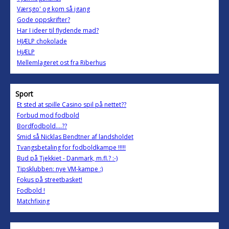
Værsgo' og kom så igang
Gode oppskrifter?
Har I ideer til flydende mad?
HJÆLP chokolade
HjÆLP
Mellemlageret ost fra Riberhus
Sport
Et sted at spille Casino spil på nettet??
Forbud mod fodbold
Bordfodbold....??
Smid så Nicklas Bendtner af landsholdet
Tvangsbetaling for fodboldkampe !!!!!
Bud på Tjekkiet - Danmark, m.fl.? :-)
Tipsklubben: nye VM-kampe :)
Fokus på streetbasket!
Fodbold !
Matchfixing