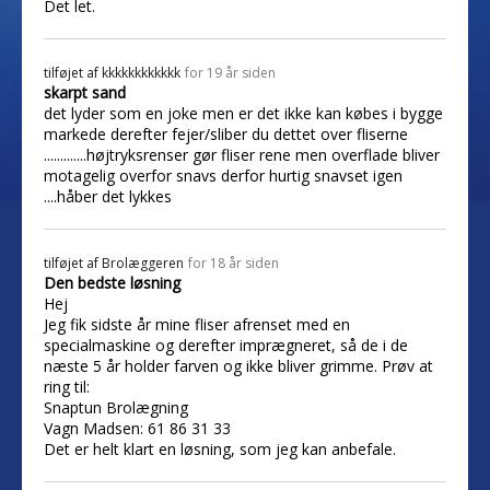
Det let.
tilføjet af
kkkkkkkkkkkk
for 19 år siden
skarpt sand
det lyder som en joke men er det ikke kan købes i bygge
markede derefter fejer/sliber du dettet over fliserne
.............højtryksrenser gør fliser rene men overflade bliver
motagelig overfor snavs derfor hurtig snavset igen
....håber det lykkes
tilføjet af
Brolæggeren
for 18 år siden
Den bedste løsning
Hej
Jeg fik sidste år mine fliser afrenset med en
specialmaskine og derefter imprægneret, så de i de
næste 5 år holder farven og ikke bliver grimme. Prøv at
ring til:
Snaptun Brolægning
Vagn Madsen: 61 86 31 33
Det er helt klart en løsning, som jeg kan anbefale.