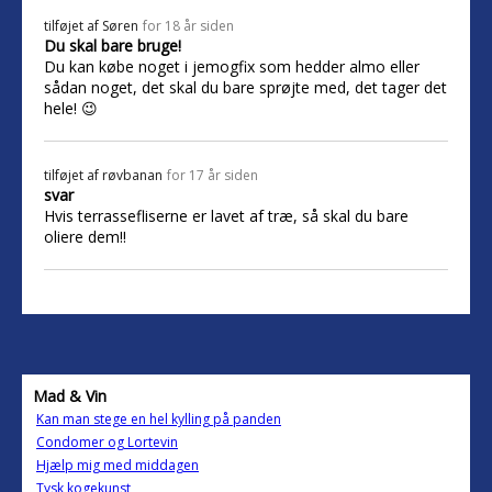
tilføjet af
Søren
for 18 år siden
Du skal bare bruge!
Du kan købe noget i jemogfix som hedder almo eller
sådan noget, det skal du bare sprøjte med, det tager det
hele! 😉
tilføjet af
røvbanan
for 17 år siden
svar
Hvis terrassefliserne er lavet af træ, så skal du bare
oliere dem!!
Mad & Vin
Kan man stege en hel kylling på panden
Condomer og Lortevin
Hjælp mig med middagen
Tysk kogekunst