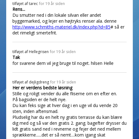
tilføjet af
tarec
for 19 år siden
Rens...
Du smutter ned i din lokale silvan eller andet
byggemarked, og lejer en højtryks renser ala. denne
http://www.schmiths-materiel.dk/index.php?id=85
# så er
det rimeligt smertefrit.
tilføjet af
Hellegrisen
for 19 år siden
Tak
for svarene dem vil jeg bruge til noget. hilsen Helle
tilføjet af
dejligdreng
for 19 år siden
Her er verdens bedste løsning
Stille og roligt vender du alle fliserne om en efter en.
På bagsiden er de helt nye.
Du kan feks sige at hver dag i en uge vil du vende 20
sten, inden aftensmad.
Pludselig har du en helt ny gratis terrasse du kan blære
dig med og så var den gratis 2. gang. bagefter drysser du
lidt gratis sand ned i revnerne og fejer det ned mellem
sprækkerne......det er så nemt....kom igang skat