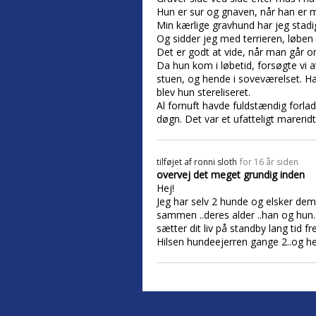
Hun er sur og gnaven, når han er m
Min kærlige gravhund har jeg stadi
Og sidder jeg med terrieren, løben
Det er godt at vide, når man går o
Da hun kom i løbetid, forsøgte vi 
stuen, og hende i soveværelset. Ha
blev hun stereliseret.
Al fornuft havde fuldstændig forla
døgn. Det var et ufatteligt mareridt
tilføjet af
ronni sloth
for 16 år siden
overvej det meget grundig inden
Hej!
Jeg har selv 2 hunde og elsker dem 
sammen ..deres alder ..han og hun..
sætter dit liv på standby lang tid 
Hilsen hundeejerren gange 2..og he