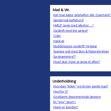
Mad & Vin
Kan man købe gelehallon slik i Danmark?
Sønderjysk kaffebord
HJÆLP: kage med alkohol ....?
Opskrift med the søges!!
Cider
Halal-øl
Nuddelsuppe opskrift? Vegetar
Svampe jagt med Skov & Naturstyrelsen
Surstrømming??
Hvad skal i have at spise til aften?
Underholdning
Hvordan "linker" jeg til min gamle mail?
Hvorfor 5?
Goddamn deprimerende læsning
En "sjov" sport !.
Hvem er kvinden?