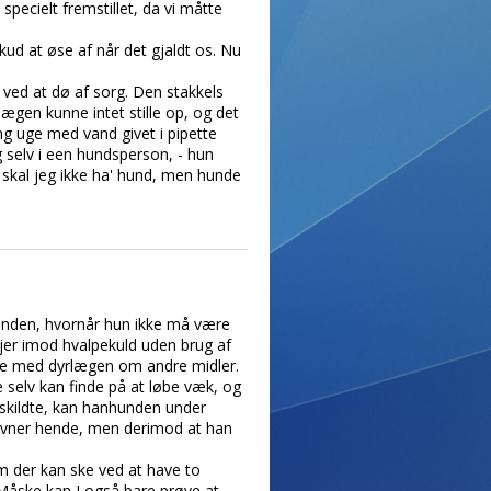
pecielt fremstillet, da vi måtte
ud at øse af når det gjaldt os. Nu
 ved at dø af sorg. Den stakkels
lægen kunne intet stille op, og det
ng uge med vand givet i pipette
 selv i een hundsperson, - hun
 skal jeg ikke ha' hund, men hunde
hunden, hvornår hun ikke må være
jer imod hvalpekuld uden brug af
kke med dyrlægen om andre midler.
 selv kan finde på at løbe væk, og
skildte, kan hanhunden under
 savner hende, men derimod at han
 der kan ske ved at have to
Måske kan I også bare prøve at