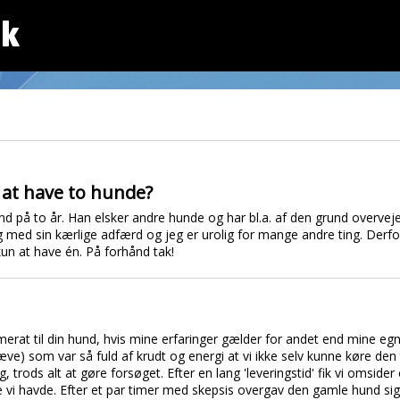
dk
 at have to hunde?
nhund på to år. Han elsker andre hunde og har bl.a. af den grund overv
 med sin kærlige adfærd og jeg er urolig for mange andre ting. Derfor 
kun at have én. På forhånd tak!
erat til din hund, hvis mine erfaringer gælder for andet end mine eg
æve) som var så fuld af krudt og energi at vi ikke selv kunne køre den 
trods alt at gøre forsøget. Efter en lang 'leveringstid' fik vi omsid
havde. Efter et par timer med skepsis overgav den gamle hund sig t