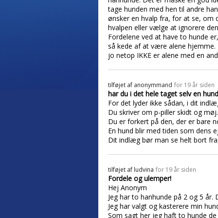
tage hunden med hen til andre hanh
ønsker en hvalp fra, for at se, om
hvalpen eller vælge at ignorere den
Fordelene ved at have to hunde er,
så kede af at være alene hjemme. I
jo netop IKKE er alene med en and
tilføjet af
anonymmand
for 19 år siden
har du i det hele taget selv en hund
For det lyder ikke sådan, i dit ind
Du skriver om p-piller skidt og møj.
Du er forkert på den, der er bare
En hund blir med tiden som dens eje
Dit indlæg bør man se helt bort fra, 
tilføjet af
ludvina
for 19 år siden
Fordele og ulemper!
Hej Anonym
Jeg har to hanhunde på 2 og 5 år. D
Jeg har valgt og kasterere min hu
Som sagt her jeg haft to hunde de 