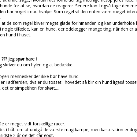
unde for at se, hvordan de reagerer. Senere kan I også tage den med 
 den har noget imod hvalpe. Som regel vil den enten være meget inter
.
 at de som regel bliver meget glade for hinanden og kan underholde h
 nogle tilfælde, kan en hund, der ødelægger mange ting, når den er a
en hund i huset.
 ??? Jeg spør bare !
læg skriver du om hyleri og at bedække.
 nogen mennesker der ikke bør have hund.
r i adfærden, dvs er du tosset i hovedet så blir din hund ligeså tosse
det er simpelthen for skørt.....
e er meget vidt forskellige racer.
nde, i håb om at undgå de værste magtkampe, men kasteration er dog 
sidste 2 år og det går godt.