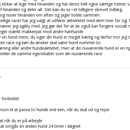
 elsker at lege med hinanden og har deres helt egne særlige rutine
 hinanden og deler alt. Det kan du se i et tidligere skrevet indlæg.
 og nuser hinanden om aften og jager bolde sammen.
lige racer har jeg valgt at udfører aktiviteter med dem hver for sig. 
ræner jeg agility med. Jeg gør det for at de også kan fungere socialt
get stærkt makkerpar mod andre hanhunde.
e en hund mere, du siger din hund er meget kærlig og derfor tror jeg d
lken race og køn du ønsker skal være hund nummer to.
æning eller andre hundeaktivitet, men at din nuværende hund er en rig
deholder de samme egenskaber som din nuværende race.
n
r fordoblet
erson til at passe to hunde end een, når du skal ud og rejse
t når du er på arbejde
ed at omgås en anden hund 24 timer i døgnet