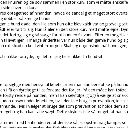
uden knurren og de sov sammen i en stor kurv, som vi måtte anskaffe s
 side i hver sin kurv.
res optagethed af hinanden, havde de sandelig et meget stort overtsk
og dobbelt så kærlige hunde.
amle hund døde, den lille som hun ofte blev kaldt var bogstavelig talt
dt eller tørt til sig. Hun lå alene i den store kurv med matte øjne, Dyr
e det fortog sig og så sørge for at hunden fik vand. Efter en meget la
til livet igen. I mange år derfter var hun både den gamle hund og sig
 på mit skød en kold vintermorgen. Skal jeg nogensinde ha' hund igen,
 du ikke fortryde, og det ror jeg heller ikke din hund vil
re forsigtige med hensyn til løbetid, men man kan lære at se på hun
få en dyrelæge til at forklare det for jer. På den måde kan I sikre 
ke forstyrrende på hunden, men I kan selvfølgelig også vælge at sna
s uden opsyn under løbetiden, hvis der ikke bruges prævention, idet de
nhunde. Hvis I vælger at bruge det som prævention at holde dem ad
yle meget, og han kan tabe vægt. Dette skyldes ikke så meget, at han
sammen med hanhunden er, at der ikke så let opstår magtkampe, som
 at undersøge, hvordan det forholder sig med lige netop jeres race. 