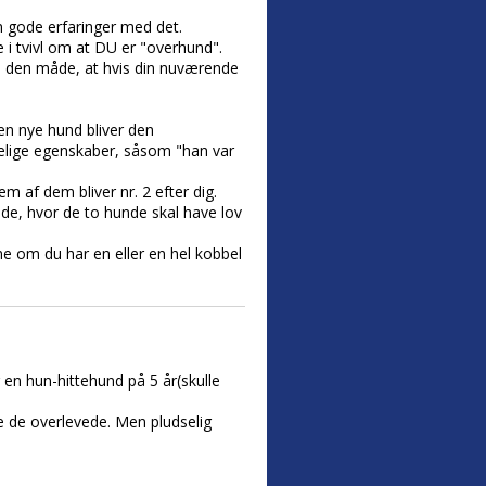
un gode erfaringer med det.
i tvivl om at DU er "overhund".
å den måde, at hvis din nuværende
den nye hund bliver den
elige egenskaber, såsom "han var
 af dem bliver nr. 2 efter dig.
iode, hvor de to hunde skal have lov
me om du har en eller en hel kobbel
 en hun-hittehund på 5 år(skulle
e de overlevede. Men pludselig