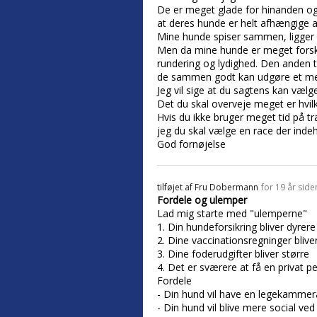
De er meget glade for hinanden og
at deres hunde er helt afhængige af
Mine hunde spiser sammen, ligger
Men da mine hunde er meget forskel
rundering og lydighed. Den anden t
de sammen godt kan udgøre et me
Jeg vil sige at du sagtens kan vælg
Det du skal overveje meget er hvi
Hvis du ikke bruger meget tid på tr
jeg du skal vælge en race der in
God fornøjelse
tilføjet af
Fru Dobermann
for 19 år side
Fordele og ulemper
Lad mig starte med "ulemperne"
1. Din hundeforsikring bliver dyrere
2. Dine vaccinationsregninger blive
3. Dine foderudgifter bliver større
4. Det er sværere at få en privat p
Fordele
- Din hund vil have en legekammera
- Din hund vil blive mere social v