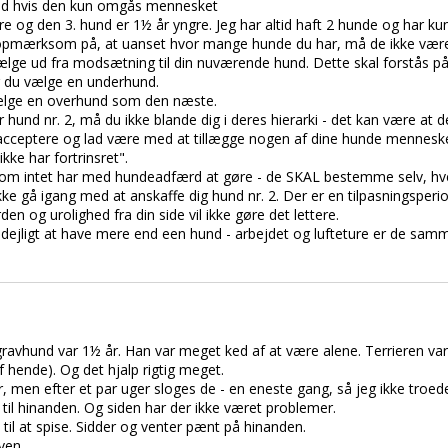
end hvis den kun omgås mennesket
re og den 3. hund er 1½ år yngre. Jeg har altid haft 2 hunde og har k
opmærksom på, at uanset hvor mange hunde du har, må de ikke være 
vælge ud fra modsætning til din nuværende hund. Dette skal forstås p
r du vælge en underhund.
ælge en overhund som den næste.
hund nr. 2, må du ikke blande dig i deres hierarki - det kan være at 
acceptere og lad være med at tillægge nogen af dine hunde mennesk
kke har fortrinsret".
 som intet har med hundeadfærd at gøre - de SKAL bestemme selv, hvem
u ikke gå igang med at anskaffe dig hund nr. 2. Der er en tilpasningsper
rden og urolighed fra din side vil ikke gøre det lettere.
g dejligt at have mere end een hund - arbejdet og lufteture er de sam
n-gravhund var 1½ år. Han var meget ked af at være alene. Terrieren var
f hende). Og det hjalp rigtig meget.
, men efter et par uger sloges de - en eneste gang, så jeg ikke troed
til hinanden. Og siden har der ikke været problemer.
il at spise. Sidder og venter pænt på hinanden.
ven.