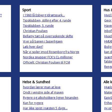
Sport
Hus 
??
I 1960 lå Esbjerg Idrætspark...
Hvid 
Tipsklubben, stilling efter 4. runde
Georg
Tipsklubben, 5. runde
Haven
Christian Poulsen
Inbof
Bellamy tæt på overraskende skifte
Hvad 
Vi er på banen i Superligaen
HJÆÆ
Løb hver dag?
Bolig 
Når vi spiler imod Rosenborg fra Norge
kan 
Nordea snupper FCK's CL-millioner
svært
falste
Officielt: Christian Poulsen til FCM
Reng
Helse & Sundhed
Alle 
hvordan lærer man at leve
Hjæl
Ondt i venstre side af maven
Matem
Rygere og alkoholikere ligner hinanden
EasyS
Kun for rygere
Frihe
Har ikke spist i næsten 5 dage...
ny vi