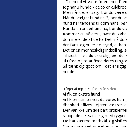
- Din hund vil være "mere hund" 
Jeg har 3 hunde - de to er kuldbrød
Men når det er sagt, bør du være 
Når du vælger hund nr. 2, bør du 
hund har tendens til dominans, bø
Har du en underhund nu, bør du v
Kommer du så dertil, hvor du køber 
dominerende af de to. Det må du 
der først og nu er det synd, at han i
Det er en menneskelig indstilling,
Til sidst - hvis du er urolig, bør d
til i fred og ro at finde deres rango
Så tænk dig godt om - det er rigti
hunde.
tilføjet af
mp1970
for 19 år siden
Vi fik en ekstra hund
Vi fik en cain terrier, da vores ha
åbenbart aflives - ejeren var træt a
Der var ikke umiddelbart problemer
stoppede de, satte sig med ryggen 
De har samme madskål, og skiftes t
Graver side ved side efter mus i ha