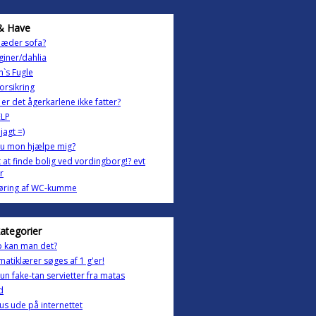
& Have
læder sofa?
iner/dahlia
`s Fugle
orsikring
er det ågerkarlene ikke fatter?
LP
jagt =)
du mon hjælpe mig?
 at finde bolig ved vordingborg!? evt
r
øring af WC-kumme
kategorier
p kan man det?
atiklærer søges af 1 g'er!
un fake-tan servietter fra matas
d
rus ude på internettet