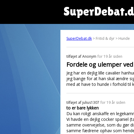
SuperDebat.
SuperDebat.dk
> Fritid & dyr > Hunde
tilføjet af
Anonym
for 19 år siden
Fordele og ulemper ved
Jeg har en dejlig lille cavalier ha
jeg bange for at han skal ændre sig
med at have to hunde i forhold til 
tilføjet af
julius1307
for 19 år siden
to er bare lykken
Du kan roligt anskaffe en legekamm
Vi havde en dejlig cocker spaniel (t
samme overvejelse, som du gør dig, 
samme fædrene ophav som hende vi 