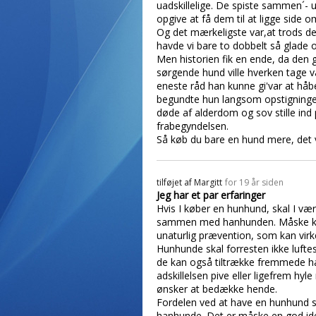
uadskillelige. De spiste sammen´- 
opgive at få dem til at ligge side om
Og det mærkeligste var,at trods de
havde vi bare to dobbelt så glade 
Men historien fik en ende, da den g
sørgende hund ville hverken tage vå
eneste råd han kunne gi'var at håb
begundte hun langsom opstigningen 
døde af alderdom og sov stille ind
frabegyndelsen.
Så køb du bare en hund mere, det vil
tilføjet af
Margitt
for 19 år siden
Jeg har et par erfaringer
Hvis I køber en hunhund, skal I væ
sammen med hanhunden. Måske kan I 
unaturlig prævention, som kan vir
Hunhunde skal forresten ikke lufte
de kan også tiltrække fremmede ha
adskillelsen pive eller ligefrem h
ønsker at bedække hende.
Fordelen ved at have en hunhund 
hanhunde. Det er måske en god idé