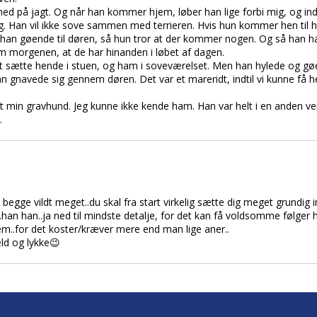
ed på jagt. Og når han kommer hjem, løber han lige forbi mig, og ind 
g. Han vil ikke sove sammen med terrieren. Hvis hun kommer hen til h
 han gøende til døren, så hun tror at der kommer nogen. Og så han ha
m morgenen, at de har hinanden i løbet af dagen.
at sætte hende i stuen, og ham i soveværelset. Men han hylede og gøede
n gnavede sig gennem døren. Det var et mareridt, indtil vi kunne få h
dt min gravhund. Jeg kunne ikke kende ham. Han var helt i en anden ve
.
begge vildt meget..du skal fra start virkelig sætte dig meget grundig i
han han..ja ned til mindste detalje, for det kan få voldsomme følger h
frem..for det koster/kræver mere end man lige aner..
ld og lykke😉