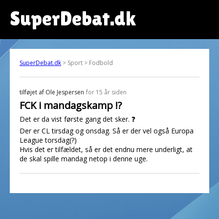
SuperDebat.dk
SuperDebat.dk
> Sport > Fodbold
tilføjet af
Ole Jespersen
for 15 år siden
FCK i mandagskamp !?
Det er da vist første gang det sker. ❓
Der er CL tirsdag og onsdag. Så er der vel også Europa
League torsdag(?)
Hvis det er tilfældet, så er det endnu mere underligt, at
de skal spille mandag netop i denne uge.