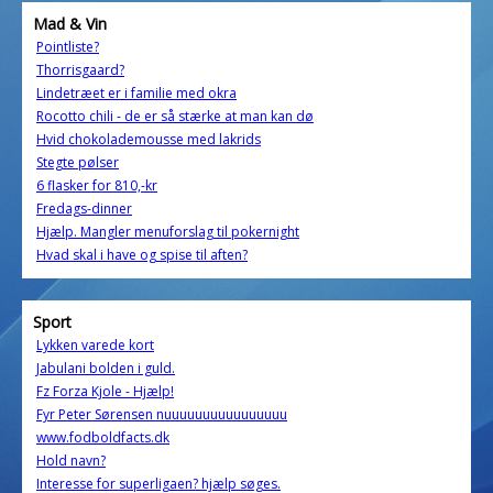
Mad & Vin
Pointliste?
Thorrisgaard?
Lindetræet er i familie med okra
Rocotto chili - de er så stærke at man kan dø
Hvid chokolademousse med lakrids
Stegte pølser
6 flasker for 810,-kr
Fredags-dinner
Hjælp. Mangler menuforslag til pokernight
Hvad skal i have og spise til aften?
Sport
Lykken varede kort
Jabulani bolden i guld.
Fz Forza Kjole - Hjælp!
Fyr Peter Sørensen nuuuuuuuuuuuuuuuu
www.fodboldfacts.dk
Hold navn?
Interesse for superligaen? hjælp søges.