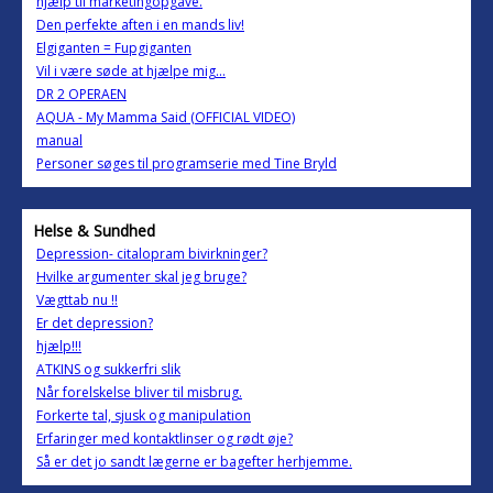
hjælp til marketingopgave.
Den perfekte aften i en mands liv!
Elgiganten = Fupgiganten
Vil i være søde at hjælpe mig...
DR 2 OPERAEN
AQUA - My Mamma Said (OFFICIAL VIDEO)
manual
Personer søges til programserie med Tine Bryld
Helse & Sundhed
Depression- citalopram bivirkninger?
Hvilke argumenter skal jeg bruge?
Vægttab nu !!
Er det depression?
hjælp!!!
ATKINS og sukkerfri slik
Når forelskelse bliver til misbrug.
Forkerte tal, sjusk og manipulation
Erfaringer med kontaktlinser og rødt øje?
Så er det jo sandt lægerne er bagefter herhjemme.