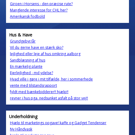
Giroen i Horsens - den præcise rute?
Manglende interesse for CHL her?
Amerikansk fodbold
Hus & Have
Grundgebyr/år
Vil du gerne have en stærk sko?
lejlighed eller leje af hus omkring aalborg
Sandblæsning af hus
En mærkelig plante
Ejerlejlighed - md ydelse?
Hvad ville i gøre i mit tilfælde, her i sommerhede
vente med tilstandsrapport
fyldt med bænkebidderer!! hjælp!!
revner i hus pga. nedsunket asfalt på stor vej!!
Underholdning
Hjælp til marketings opgave! kaffe og Gadget Tendenser
Ny Håndvask