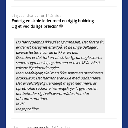
tilføjet af
charlee
for 14 år siden
Endelig en skole leder med en rigtig holdning.
Og et ved du lige præcis? 😖
Du har tydeligvis ikke gået i gymnasiet. Det første år,
er delvist beregnet efter/på, at de unge deltager i
diverse fester, hvor de drikker en del.
Desuden er det forkert at skrive 1g, da nogle starter
senere i gymansiet, og dermed er over 18 år. Altså
voksne jf gældende regler.
Men selvfølgelig skal man ikke støtte en overdreven
drukkultur. Det harmonerer ikke med uddannelse.
Det er selvfølgelig uendeligt meget nemmere, at
opretholde sådanne "retningslinjer" i gymnasier,
der befinder sig i velhaverområder, frem for
udstødte områder.
MVH
Megaprofilos
tilføjet af
sumynsuna
for 14 år siden