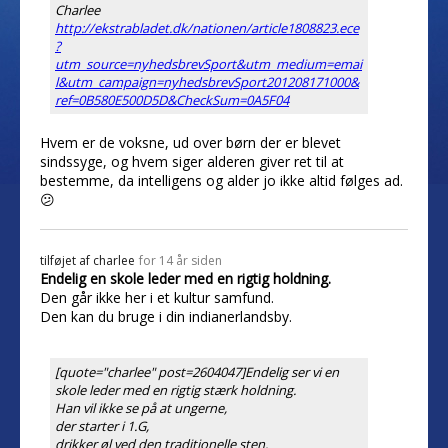
Charlee
http://ekstrabladet.dk/nationen/article1808823.ece
?
utm_source=nyhedsbrevSport&utm_medium=emai
l&utm_campaign=nyhedsbrevSport201208171000&
ref=0B580E500D5D&CheckSum=0A5F04
Hvem er de voksne, ud over børn der er blevet
sindssyge, og hvem siger alderen giver ret til at
bestemme, da intelligens og alder jo ikke altid følges ad.
😕
tilføjet af
charlee
for 14 år siden
Endelig en skole leder med en rigtig holdning.
Den går ikke her i et kultur samfund.
Den kan du bruge i din indianerlandsby.
[quote="charlee" post=2604047]Endelig ser vi en
skole leder med en rigtig stærk holdning.
Han vil ikke se på at ungerne,
der starter i 1.G,
drikker øl ved den traditionelle sten.