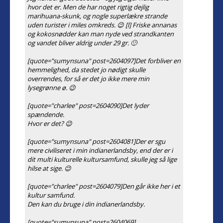
hvor det er. Men de har noget rigtig dejlig
marihuana-skunk, og nogle superlækre strande
uden turister i miles omkreds. 😉 [l] Friske annanas
og kokosnødder kan man nyde ved strandkanten
og vandet bliver aldrig under 29 gr. 🙂
[quote="sumynsuna" post=2604097]Det forbliver en
hemmelighed, da stedet jo nødigt skulle
overrendes, for så er det jo ikke mere min
lysegrønne ø. 😉
[quote="charlee" post=2604090]Det lyder
spændende.
Hvor er det? 😉
[quote="sumynsuna" post=2604081]Der er sgu
mere civiliseret i min indianerlandsby, end der er i
dit multi kulturelle kultursamfund, skulle jeg så lige
hilse at sige. 😉
[quote="charlee" post=2604079]Den går ikke her i et
kultur samfund.
Den kan du bruge i din indianerlandsby.
[quote="sumynsuna" post=2604069]