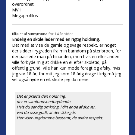
overordnet.
MVH
Megaprofilos
tilføjet af
sumynsuna
for 14 år siden
Endelig en skole leder med en rigtig holdning.
Det med at vise de gamle og svage respekt, er noget
der sidder i rygraden fra min barndom på stenbroen, for
der passede man på hinanden, men hvis en eller anden
ville forbyde mig at drikke en øl efter skoletid, på
offentlig grund, ville han kun møde foragt og afsky, hvis
jeg var 18 år, for må jeg som 18 årig drage i krig må jeg
vel også nyde en øl, skulle jeg da mene.
Det er præcis den holdning,
der er samfundsnedbrydende.
Hvis du ser dig omkring, i din ende af skover,
ved du osse godt, at den ikke går.
Her viser ungdomme bestemt, de ældre respekt.