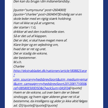
Den kan du bruge i din indianerlandsby.
[quote="sumynsuna" post=2604069]
[quote="charlee" post=2604047]Endelig ser vi en
skole leder med en rigtig stærk holdning.
Han vil ikke se på at ungerne,
der starter i 1.G,
drikker øl ved den traditionelle sten.
Så er det ud af klappen.
Det er det, vi skal have meget mere af.
Klare linjer og en vejledning om,
hvad der er ret og uret.
Det er stadig de voksne,
der bestemmer.
M.v.h.
Charlee
http://ekstrabladet.dk/nationen/article1808823.ece
?
utm_source=nyhedsbrevSport&utm_medium=emai
l&utm_campaign=nyhedsbrevSport201208171000&
ref=0B580E500D5D&CheckSum=0A5F04
[/quote]
Hvem er de voksne, ud over børn der er blevet
sindssyge, og hvem siger alderen giver ret til at
bestemme, da intelligens og alder jo ikke altid følges
ad. 😕[/quote][/quote][/quote]