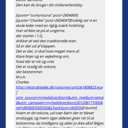
Den kan du bruge i din indianerlandsby.
[quote="sumynsuna" post=2604069]
[quote="charlee" post=2604047]Endelig ser vi en
skole leder med en rigtig stærk holdning.
Han vil ikke se på at ungerne,
der starter i 1.G,
drikker øl ved den traditionelle sten.
Så er det ud af klappen.
Det er det, vi skal have meget mere af.
Klare linjer og en vejledning om,
hvad der er ret og uret.
Det er stadig de voksne,
der bestemmer.
M.v.h.
Charlee
http://ekstrabladet.dk/nationen/article1808823.ece
?
utm_source=nyhedsbrevSport&utm_medium=emai
l&utm_campaign=nyhedsbrevSport201208171000&
ref=0B580E500D5D&CheckSum=0A5F04
[/quote]
Hvem er de voksne, ud over børn der er blevet
sindssyge, og hvem siger alderen giver ret til at
bestemme, da intelligens og alder jo ikke altid følges