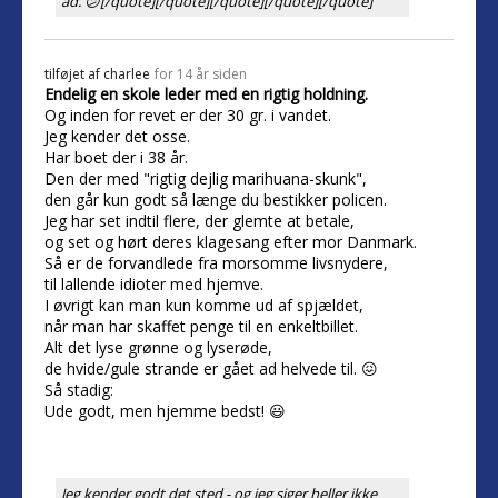
ad. 😕[/quote][/quote][/quote][/quote][/quote]
tilføjet af
charlee
for 14 år siden
Endelig en skole leder med en rigtig holdning.
Og inden for revet er der 30 gr. i vandet.
Jeg kender det osse.
Har boet der i 38 år.
Den der med "rigtig dejlig marihuana-skunk",
den går kun godt så længe du bestikker policen.
Jeg har set indtil flere, der glemte at betale,
og set og hørt deres klagesang efter mor Danmark.
Så er de forvandlede fra morsomme livsnydere,
til lallende idioter med hjemve.
I øvrigt kan man kun komme ud af spjældet,
når man har skaffet penge til en enkeltbillet.
Alt det lyse grønne og lyserøde,
de hvide/gule strande er gået ad helvede til. 😖
Så stadig:
Ude godt, men hjemme bedst! 😃
Jeg kender godt det sted - og jeg siger heller ikke