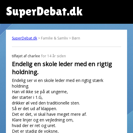
SuperDebat.dk
SuperDebat.dk
> Familie & Samliv > Børn
tilføjet af
charlee
for 14 år siden
Endelig en skole leder med en rigtig
holdning.
Endelig ser vi en skole leder med en rigtig stærk
holdning.
Han vil ikke se på at ungerne,
der starter i 1.G,
drikker øl ved den traditionelle sten.
Så er det ud af klappen.
Det er det, vi skal have meget mere af.
Klare linjer og en vejledning om,
hvad der er ret og uret.
Det er stadig de voksne,