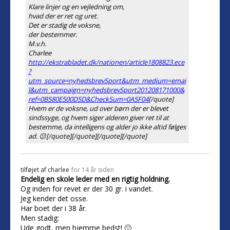
Klare linjer og en vejledning om,
hvad der er ret og uret.
Det er stadig de voksne,
der bestemmer.
M.v.h.
Charlee
http://ekstrabladet.dk/nationen/article1808823.ece
?
utm_source=nyhedsbrevSport&utm_medium=emai
l&utm_campaign=nyhedsbrevSport201208171000&
ref=0B580E500D5D&CheckSum=0A5F04
[/quote]
Hvem er de voksne, ud over børn der er blevet
sindssyge, og hvem siger alderen giver ret til at
bestemme, da intelligens og alder jo ikke altid følges
ad. 😕[/quote][/quote][/quote][/quote]
tilføjet af
charlee
for 14 år siden
Endelig en skole leder med en rigtig holdning.
Og inden for revet er der 30 gr. i vandet.
Jeg kender det osse.
Har boet der i 38 år.
Men stadig:
Ude godt, men hjemme bedst! 🙂