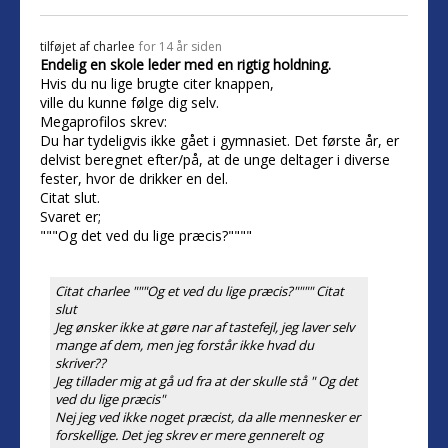
tilføjet af
charlee
for 14 år siden
Endelig en skole leder med en rigtig holdning.
Hvis du nu lige brugte citer knappen,
ville du kunne følge dig selv.
Megaprofilos skrev:
Du har tydeligvis ikke gået i gymnasiet. Det første år, er
delvist beregnet efter/på, at de unge deltager i diverse
fester, hvor de drikker en del.
Citat slut.
Svaret er;
"""Og det ved du lige præcis?""""
Citat charlee """Og et ved du lige præcis?"""" Citat
slut
Jeg ønsker ikke at gøre nar af tastefejl, jeg laver selv
mange af dem, men jeg forstår ikke hvad du
skriver??
Jeg tillader mig at gå ud fra at der skulle stå " Og det
ved du lige præcis"
Nej jeg ved ikke noget præcist, da alle mennesker er
forskellige. Det jeg skrev er mere gennerelt og