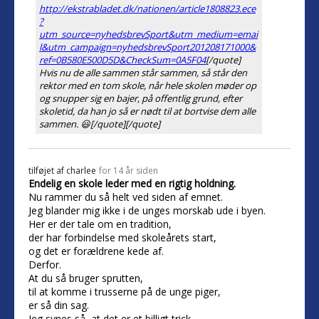
http://ekstrabladet.dk/nationen/article1808823.ece
?
utm_source=nyhedsbrevSport&utm_medium=emai
l&utm_campaign=nyhedsbrevSport201208171000&
ref=0B580E500D5D&CheckSum=0A5F04
[/quote]
Hvis nu de alle sammen står sammen, så står den
rektor med en tom skole, når hele skolen møder op
og snupper sig en bajer, på offentlig grund, efter
skoletid, da han jo så er nødt til at bortvise dem alle
sammen. 😃[/quote][/quote]
tilføjet af
charlee
for 14 år siden
Endelig en skole leder med en rigtig holdning.
Nu rammer du så helt ved siden af emnet.
Jeg blander mig ikke i de unges morskab ude i byen.
Her er der tale om en tradition,
der har forbindelse med skoleårets start,
og det er forældrene kede af.
Derfor.
At du så bruger sprutten,
til at komme i trusserne på de unge piger,
er så din sag.
Jeg synes så, at det er et billigt trick.