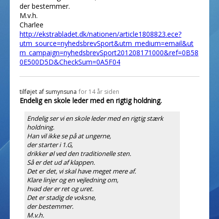
der bestemmer.
M.v.h.
Charlee
http://ekstrabladet.dk/nationen/article1808823.ece?
utm_source=nyhedsbrevSport&utm_medium=email&ut
m_campaign=nyhedsbrevSport201208171000&ref=0B58
0E500D5D&CheckSum=0A5F04
tilføjet af
sumynsuna
for 14 år siden
Endelig en skole leder med en rigtig holdning.
Endelig ser vi en skole leder med en rigtig stærk
holdning.
Han vil ikke se på at ungerne,
der starter i 1.G,
drikker øl ved den traditionelle sten.
Så er det ud af klappen.
Det er det, vi skal have meget mere af.
Klare linjer og en vejledning om,
hvad der er ret og uret.
Det er stadig de voksne,
der bestemmer.
M.v.h.