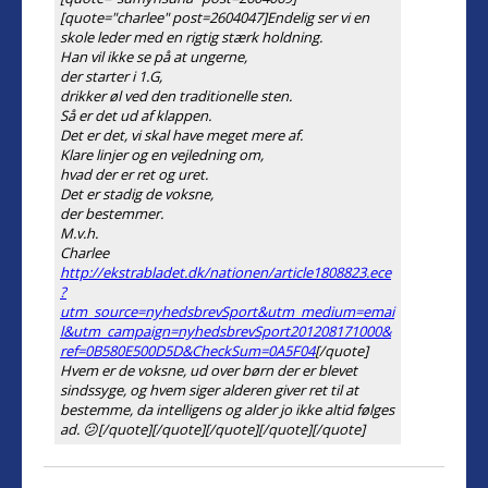
[quote="charlee" post=2604047]Endelig ser vi en
skole leder med en rigtig stærk holdning.
Han vil ikke se på at ungerne,
der starter i 1.G,
drikker øl ved den traditionelle sten.
Så er det ud af klappen.
Det er det, vi skal have meget mere af.
Klare linjer og en vejledning om,
hvad der er ret og uret.
Det er stadig de voksne,
der bestemmer.
M.v.h.
Charlee
http://ekstrabladet.dk/nationen/article1808823.ece
?
utm_source=nyhedsbrevSport&utm_medium=emai
l&utm_campaign=nyhedsbrevSport201208171000&
ref=0B580E500D5D&CheckSum=0A5F04
[/quote]
Hvem er de voksne, ud over børn der er blevet
sindssyge, og hvem siger alderen giver ret til at
bestemme, da intelligens og alder jo ikke altid følges
ad. 😕[/quote][/quote][/quote][/quote][/quote]