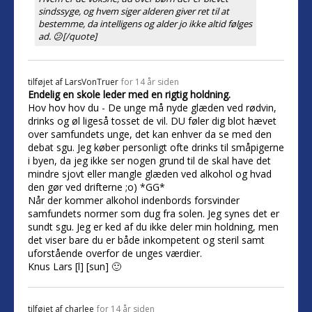
sindssyge, og hvem siger alderen giver ret til at
bestemme, da intelligens og alder jo ikke altid følges
ad. 😕[/quote]
tilføjet af
LarsVonTruer
for 14 år siden
Endelig en skole leder med en rigtig holdning.
Hov hov hov du - De unge må nyde glæden ved rødvin,
drinks og øl ligeså tosset de vil. DU føler dig blot hævet
over samfundets unge, det kan enhver da se med den
debat sgu. Jeg køber personligt ofte drinks til småpigerne
i byen, da jeg ikke ser nogen grund til de skal have det
mindre sjovt eller mangle glæden ved alkohol og hvad
den gør ved drifterne ;o) *GG*
Når der kommer alkohol indenbords forsvinder
samfundets normer som dug fra solen. Jeg synes det er
sundt sgu. Jeg er ked af du ikke deler min holdning, men
det viser bare du er både inkompetent og steril samt
uforstående overfor de unges værdier.
Knus Lars [l] [sun] 🙂
tilføjet af
charlee
for 14 år siden