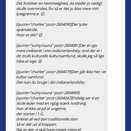
Det forbliver en hemmelighed, da stedet jo nødigt
skulle overrendes, for så er det jo ikke mere min
lysegrønne ø. 😉
[quote="charlee" post=2604090]Det lyder
spændende.
Hvor er det? 😉
[quote="sumynsuna" post=2604081]Der er sgu
mere civiliseret i min indianerlandsby, end der er i
dit multi kulturelle kultursamfund, skulle jeg så lige
hilse at sige. 😉
[quote="charlee" post=2604079]Den går ikke her i et
kultur samfund.
Den kan du bruge i din indianerlandsby.
[quote="sumynsuna" post=2604069]
[quote="charlee" post=2604047]Endelig ser vi en
skole leder med en rigtig stærk holdning.
Han vil ikke se på at ungerne,
der starter i 1.G,
drikker øl ved den traditionelle sten.
Så er det ud af klappen.
Det er det, vi skal have meget mere af.