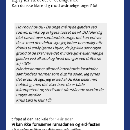
Kan du ikke klare dig mod ædruelige piger? 😃
Hov hov hov du - De unge må nyde glæden ved
rødvin, drinks og øl ligeså tosset de vil. DU føler dig
blot hævet over samfundets unge, det kan enhver
da se med den debat sgu. Jeg køber personligt ofte
drinks til småpigerne i byen, da jeg ikke ser nogen
grund til de skal have det mindre sjovt eller mangle
glæden ved alkohol og hvad den gør ved drifterne
;o) *GG*
Når der kommer alkohol indenbords forsvinder
samfundets normer som dug fra solen. Jeg synes
det er sundt sgu. Jeg er ked af du ikke deler min
holdning, men det viser bare du er både
inkompetent og steril samt uforstående overfor de
unges værdier.
Knus Lars [l] [sun] 🙂
tilføjet af
den_radikale
for 14 år siden
Vi kan ikke fornærme ramadanen og eid-festen
så derfor måtte traditionen afskaffes.