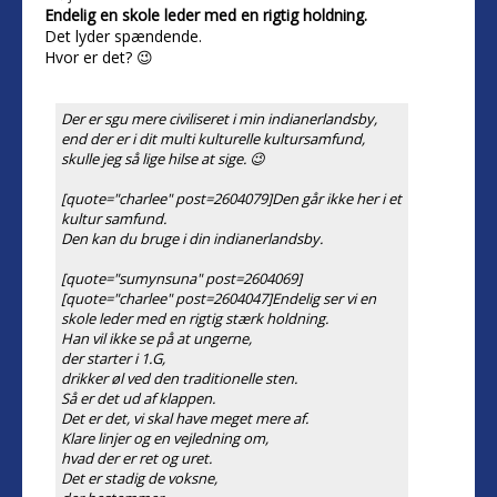
Endelig en skole leder med en rigtig holdning.
Det lyder spændende.
Hvor er det? 😉
Der er sgu mere civiliseret i min indianerlandsby,
end der er i dit multi kulturelle kultursamfund,
skulle jeg så lige hilse at sige. 😉
[quote="charlee" post=2604079]Den går ikke her i et
kultur samfund.
Den kan du bruge i din indianerlandsby.
[quote="sumynsuna" post=2604069]
[quote="charlee" post=2604047]Endelig ser vi en
skole leder med en rigtig stærk holdning.
Han vil ikke se på at ungerne,
der starter i 1.G,
drikker øl ved den traditionelle sten.
Så er det ud af klappen.
Det er det, vi skal have meget mere af.
Klare linjer og en vejledning om,
hvad der er ret og uret.
Det er stadig de voksne,