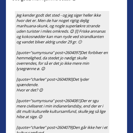
Jeg kender godt det sted - og jeg siger heller ikke
hvor det er. Men de har noget rigtig dejlig
marihuana-skunk, og nogle superlækre strande
uden turister i miles omkreds. 😉 [l] Friske annanas
og kokosnødder kan man nyde ved strandkanten
og vandet bliver aldrig under 29 gr. 🙂
[quote="sumynsuna" post=2604097]Det forbliver en
hemmelighed, da stedet jo nødigt skulle
overrendes, for så er det jo ikke mere min
lysegrønne ø. 😉
[quote="charlee" post=2604090]Det lyder
spændende.
Hvor er det? 😉
[quote="sumynsuna" post=2604081]Der er sgu
mere civiliseret i min indianerlandsby, end der er i
dit multi kulturelle kultursamfund, skulle jeg så lige
hilse at sige. 😉
[quote="charlee" post=2604079]Den går ikke her i et
kultur samfund.