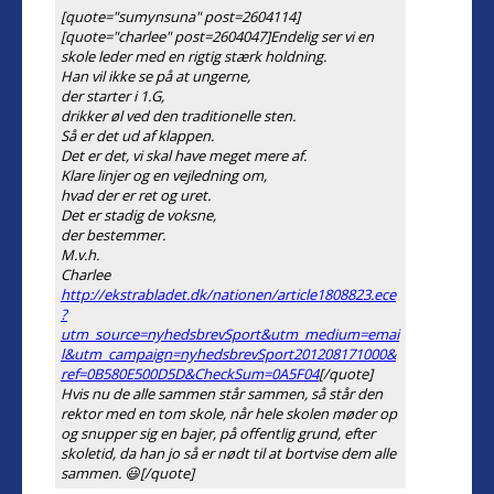
[quote="sumynsuna" post=2604114]
[quote="charlee" post=2604047]Endelig ser vi en
skole leder med en rigtig stærk holdning.
Han vil ikke se på at ungerne,
der starter i 1.G,
drikker øl ved den traditionelle sten.
Så er det ud af klappen.
Det er det, vi skal have meget mere af.
Klare linjer og en vejledning om,
hvad der er ret og uret.
Det er stadig de voksne,
der bestemmer.
M.v.h.
Charlee
http://ekstrabladet.dk/nationen/article1808823.ece
?
utm_source=nyhedsbrevSport&utm_medium=emai
l&utm_campaign=nyhedsbrevSport201208171000&
ref=0B580E500D5D&CheckSum=0A5F04
[/quote]
Hvis nu de alle sammen står sammen, så står den
rektor med en tom skole, når hele skolen møder op
og snupper sig en bajer, på offentlig grund, efter
skoletid, da han jo så er nødt til at bortvise dem alle
sammen. 😃[/quote]