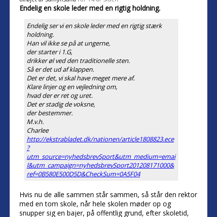
Endelig en skole leder med en rigtig holdning.
Endelig ser vi en skole leder med en rigtig stærk
holdning.
Han vil ikke se på at ungerne,
der starter i 1.G,
drikker øl ved den traditionelle sten.
Så er det ud af klappen.
Det er det, vi skal have meget mere af.
Klare linjer og en vejledning om,
hvad der er ret og uret.
Det er stadig de voksne,
der bestemmer.
M.v.h.
Charlee
http://ekstrabladet.dk/nationen/article1808823.ece
?
utm_source=nyhedsbrevSport&utm_medium=emai
l&utm_campaign=nyhedsbrevSport201208171000&
ref=0B580E500D5D&CheckSum=0A5F04
Hvis nu de alle sammen står sammen, så står den rektor
med en tom skole, når hele skolen møder op og
snupper sig en bajer, på offentlig grund, efter skoletid,