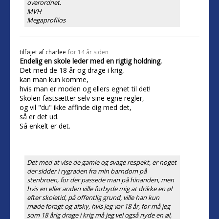
overordnet.
MVH
Megaprofilos
tilføjet af
charlee
for 14 år siden
Endelig en skole leder med en rigtig holdning.
Det med de 18 år og drage i krig,
kan man kun komme,
hvis man er moden og ellers egnet til det!
Skolen fastsætter selv sine egne regler,
og vil "du" ikke affinde dig med det,
så er det ud.
Så enkelt er det.
Det med at vise de gamle og svage respekt, er noget
der sidder i rygraden fra min barndom på
stenbroen, for der passede man på hinanden, men
hvis en eller anden ville forbyde mig at drikke en øl
efter skoletid, på offentlig grund, ville han kun
møde foragt og afsky, hvis jeg var 18 år, for må jeg
som 18 årig drage i krig må jeg vel også nyde en øl,