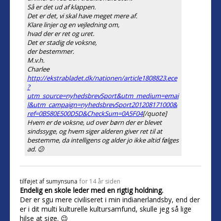
Så er det ud af klappen.
Det er det, vi skal have meget mere af.
Klare linjer og en vejledning om,
hvad der er ret og uret.
Det er stadig de voksne,
der bestemmer.
M.v.h.
Charlee
http://ekstrabladet.dk/nationen/article1808823.ece
?
utm_source=nyhedsbrevSport&utm_medium=emai
l&utm_campaign=nyhedsbrevSport201208171000&
ref=0B580E500D5D&CheckSum=0A5F04
[/quote]
Hvem er de voksne, ud over børn der er blevet
sindssyge, og hvem siger alderen giver ret til at
bestemme, da intelligens og alder jo ikke altid følges
ad. 😕
tilføjet af
sumynsuna
for 14 år siden
Endelig en skole leder med en rigtig holdning.
Der er sgu mere civiliseret i min indianerlandsby, end der
er i dit multi kulturelle kultursamfund, skulle jeg så lige
hilse at sige. 😉