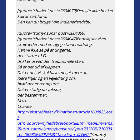
[quote="charlee" post=2604079]Den går ikke her i et
kultur samfund.
Den kan du bruge i din indianerlandsby.
[quote="sumynsuna" post=2604069]
[quote="charlee" post=2604047]Endelig ser vi en
skole leder med en rigtig stærk holdning.
Han vil ikke se på at ungerne,
der starter i 1.G,
drikker øl ved den traditionelle sten.
Så er det ud af klappen.
Det er det, vi skal have meget mere af.
Klare linjer og en vejledning om,
hvad der er ret og uret.
Det er stadig de voksne,
der bestemmer.
M.v.h.
Charlee
http://ekstrabladet.dk/nationen/article1808823.ece
?
utm_source=nyhedsbrevSport&utm_medium=emai
l&utm_campaign=nyhedsbrevSport201208171000&
ref=0B580E500D5D&CheckSum=0A5F04
[/quote]