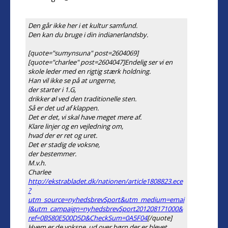
Den går ikke her i et kultur samfund.
Den kan du bruge i din indianerlandsby.
[quote="sumynsuna" post=2604069]
[quote="charlee" post=2604047]Endelig ser vi en
skole leder med en rigtig stærk holdning.
Han vil ikke se på at ungerne,
der starter i 1.G,
drikker øl ved den traditionelle sten.
Så er det ud af klappen.
Det er det, vi skal have meget mere af.
Klare linjer og en vejledning om,
hvad der er ret og uret.
Det er stadig de voksne,
der bestemmer.
M.v.h.
Charlee
http://ekstrabladet.dk/nationen/article1808823.ece
?
utm_source=nyhedsbrevSport&utm_medium=emai
l&utm_campaign=nyhedsbrevSport201208171000&
ref=0B580E500D5D&CheckSum=0A5F04
[/quote]
Hvem er de voksne, ud over børn der er blevet