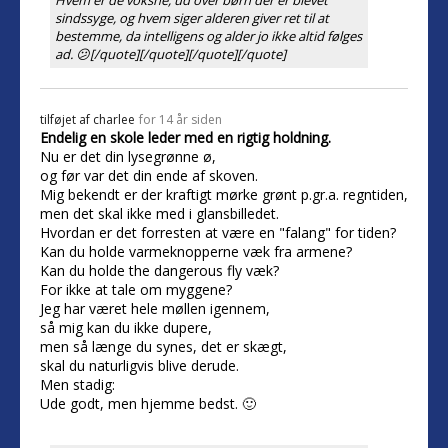
Hvem er de voksne, ud over børn der er blevet
sindssyge, og hvem siger alderen giver ret til at
bestemme, da intelligens og alder jo ikke altid følges
ad. 😕[/quote][/quote][/quote][/quote]
tilføjet af
charlee
for 14 år siden
Endelig en skole leder med en rigtig holdning.
Nu er det din lysegrønne ø,
og før var det din ende af skoven.
Mig bekendt er der kraftigt mørke grønt p.gr.a. regntiden,
men det skal ikke med i glansbilledet.
Hvordan er det forresten at være en "falang" for tiden?
Kan du holde varmeknopperne væk fra armene?
Kan du holde the dangerous fly væk?
For ikke at tale om myggene?
Jeg har været hele møllen igennem,
så mig kan du ikke dupere,
men så længe du synes, det er skægt,
skal du naturligvis blive derude.
Men stadig:
Ude godt, men hjemme bedst. 🙂