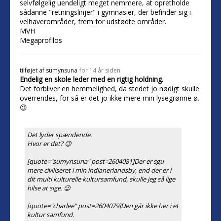
selvfølgelig uendeligt meget nemmere, at opretholde
sådanne "retningslinjer" i gymnasier, der befinder sig i
velhaverområder, frem for udstødte områder.
MVH
Megaprofilos
tilføjet af
sumynsuna
for 14 år siden
Endelig en skole leder med en rigtig holdning.
Det forbliver en hemmelighed, da stedet jo nødigt skulle
overrendes, for så er det jo ikke mere min lysegrønne ø.
😉
Det lyder spændende.
Hvor er det? 😉
[quote="sumynsuna" post=2604081]Der er sgu
mere civiliseret i min indianerlandsby, end der er i
dit multi kulturelle kultursamfund, skulle jeg så lige
hilse at sige. 😉
[quote="charlee" post=2604079]Den går ikke her i et
kultur samfund.