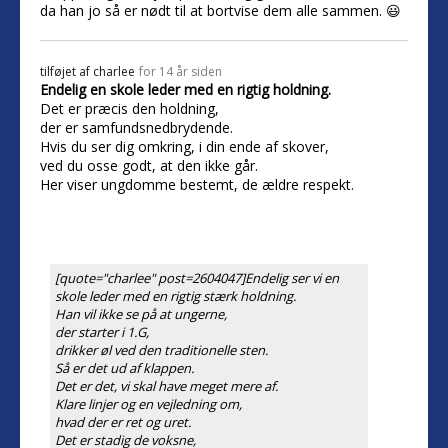
da han jo så er nødt til at bortvise dem alle sammen. 😃
tilføjet af
charlee
for 14 år siden
Endelig en skole leder med en rigtig holdning.
Det er præcis den holdning,
der er samfundsnedbrydende.
Hvis du ser dig omkring, i din ende af skover,
ved du osse godt, at den ikke går.
Her viser ungdomme bestemt, de ældre respekt.
[quote="charlee" post=2604047]Endelig ser vi en
skole leder med en rigtig stærk holdning.
Han vil ikke se på at ungerne,
der starter i 1.G,
drikker øl ved den traditionelle sten.
Så er det ud af klappen.
Det er det, vi skal have meget mere af.
Klare linjer og en vejledning om,
hvad der er ret og uret.
Det er stadig de voksne,