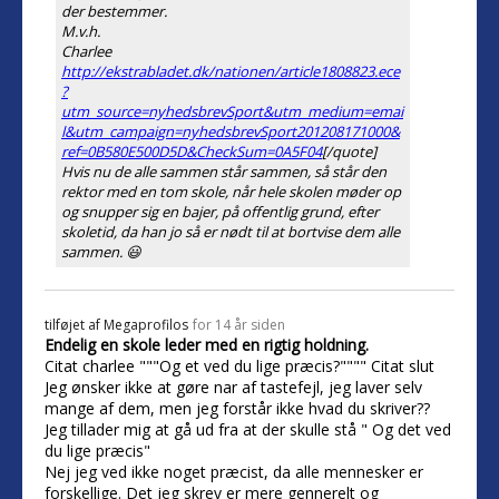
der bestemmer.
M.v.h.
Charlee
http://ekstrabladet.dk/nationen/article1808823.ece
?
utm_source=nyhedsbrevSport&utm_medium=emai
l&utm_campaign=nyhedsbrevSport201208171000&
ref=0B580E500D5D&CheckSum=0A5F04
[/quote]
Hvis nu de alle sammen står sammen, så står den
rektor med en tom skole, når hele skolen møder op
og snupper sig en bajer, på offentlig grund, efter
skoletid, da han jo så er nødt til at bortvise dem alle
sammen. 😃
tilføjet af
Megaprofilos
for 14 år siden
Endelig en skole leder med en rigtig holdning.
Citat charlee """Og et ved du lige præcis?"""" Citat slut
Jeg ønsker ikke at gøre nar af tastefejl, jeg laver selv
mange af dem, men jeg forstår ikke hvad du skriver??
Jeg tillader mig at gå ud fra at der skulle stå " Og det ved
du lige præcis"
Nej jeg ved ikke noget præcist, da alle mennesker er
forskellige. Det jeg skrev er mere gennerelt og