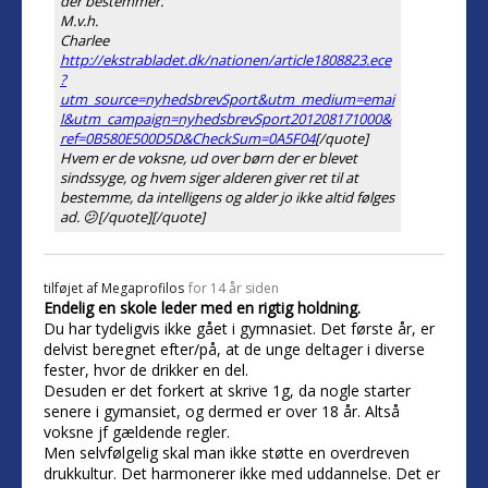
der bestemmer.
M.v.h.
Charlee
http://ekstrabladet.dk/nationen/article1808823.ece
?
utm_source=nyhedsbrevSport&utm_medium=emai
l&utm_campaign=nyhedsbrevSport201208171000&
ref=0B580E500D5D&CheckSum=0A5F04
[/quote]
Hvem er de voksne, ud over børn der er blevet
sindssyge, og hvem siger alderen giver ret til at
bestemme, da intelligens og alder jo ikke altid følges
ad. 😕[/quote][/quote]
tilføjet af
Megaprofilos
for 14 år siden
Endelig en skole leder med en rigtig holdning.
Du har tydeligvis ikke gået i gymnasiet. Det første år, er
delvist beregnet efter/på, at de unge deltager i diverse
fester, hvor de drikker en del.
Desuden er det forkert at skrive 1g, da nogle starter
senere i gymansiet, og dermed er over 18 år. Altså
voksne jf gældende regler.
Men selvfølgelig skal man ikke støtte en overdreven
drukkultur. Det harmonerer ikke med uddannelse. Det er