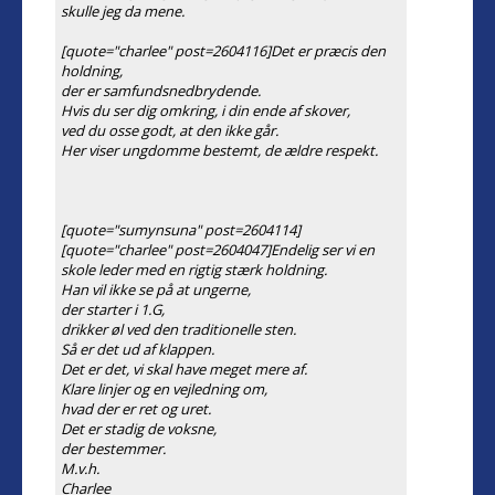
skulle jeg da mene.
[quote="charlee" post=2604116]Det er præcis den
holdning,
der er samfundsnedbrydende.
Hvis du ser dig omkring, i din ende af skover,
ved du osse godt, at den ikke går.
Her viser ungdomme bestemt, de ældre respekt.
[quote="sumynsuna" post=2604114]
[quote="charlee" post=2604047]Endelig ser vi en
skole leder med en rigtig stærk holdning.
Han vil ikke se på at ungerne,
der starter i 1.G,
drikker øl ved den traditionelle sten.
Så er det ud af klappen.
Det er det, vi skal have meget mere af.
Klare linjer og en vejledning om,
hvad der er ret og uret.
Det er stadig de voksne,
der bestemmer.
M.v.h.
Charlee