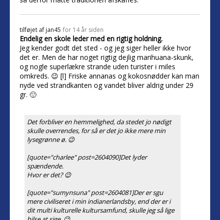
tilføjet af
jan45
for 14 år siden
Endelig en skole leder med en rigtig holdning.
Jeg kender godt det sted - og jeg siger heller ikke hvor
det er. Men de har noget rigtig dejlig marihuana-skunk,
og nogle superlækre strande uden turister i miles
omkreds. 😉 [l] Friske annanas og kokosnødder kan man
nyde ved strandkanten og vandet bliver aldrig under 29
gr. 🙂
Det forbliver en hemmelighed, da stedet jo nødigt
skulle overrendes, for så er det jo ikke mere min
lysegrønne ø. 😉
[quote="charlee" post=2604090]Det lyder
spændende.
Hvor er det? 😉
[quote="sumynsuna" post=2604081]Der er sgu
mere civiliseret i min indianerlandsby, end der er i
dit multi kulturelle kultursamfund, skulle jeg så lige
hilse at sige. 😉