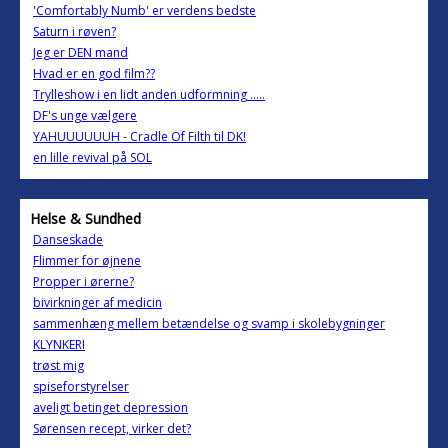
'Comfortably Numb' er verdens bedste
Saturn i røven?
Jeg er DEN mand
Hvad er en god film??
Trylleshow i en lidt anden udformning …..
DF's unge vælgere
YAHUUUUUUH - Cradle Of Filth til DK!
en lille revival på SOL
Helse & Sundhed
Danseskade
Flimmer for øjnene
Propper i ørerne?
bivirkninger af medicin
sammenhæng mellem betændelse og svamp i skolebygninger
KLYNKERI
trøst mig
spiseforstyrelser
aveligt betinget depression
Sørensen recept, virker det?