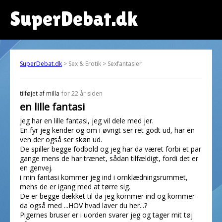
SuperDebat.dk
SuperDebat.dk
> Sex & Erotik > Sexfantasier
tilføjet af
milla
for 22 år siden
en lille fantasi
jeg har en lille fantasi, jeg vil dele med jer.
En fyr jeg kender og om i øvrigt ser ret godt ud, har en
ven der også ser skøn ud.
De spiller begge fodbold og jeg har da været forbi et par
gange mens de har trænet, sådan tilfældigt, fordi det er
en genvej.
i min fantasi kommer jeg ind i omklædningsrummet,
mens de er igang med at tørre sig.
De er begge dækket til da jeg kommer ind og kommer
da også med ...HOV hvad laver du her...?
Pigernes bruser er i uorden svarer jeg og tager mit tøj