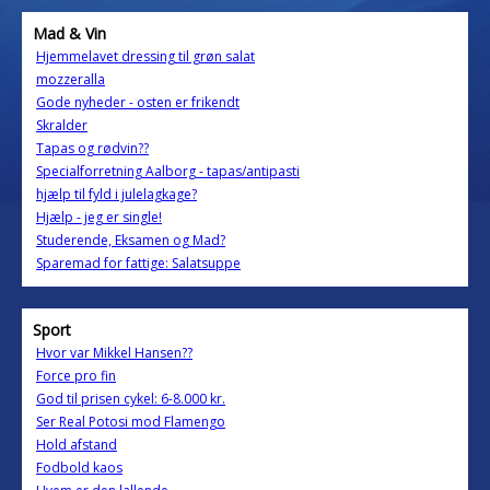
Mad & Vin
Hjemmelavet dressing til grøn salat
mozzeralla
Gode nyheder - osten er frikendt
Skralder
Tapas og rødvin??
Specialforretning Aalborg - tapas/antipasti
hjælp til fyld i julelagkage?
Hjælp - jeg er single!
Studerende, Eksamen og Mad?
Sparemad for fattige: Salatsuppe
Sport
Hvor var Mikkel Hansen??
Force pro fin
God til prisen cykel: 6-8.000 kr.
Ser Real Potosi mod Flamengo
Hold afstand
Fodbold kaos