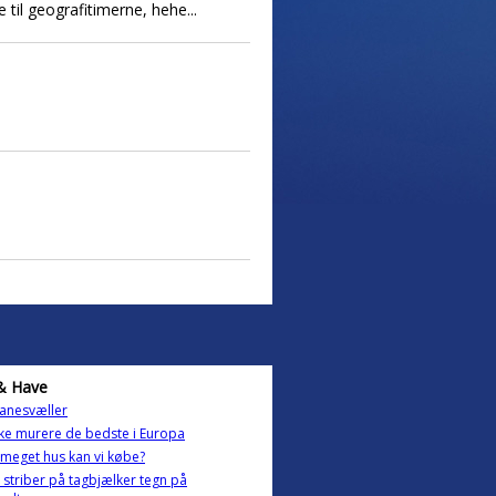
 til geografitimerne, hehe...
& Have
anesvæller
e murere de bedste i Europa
meget hus kan vi købe?
 striber på tagbjælker tegn på