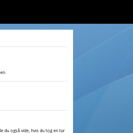
men.
lle du også vide, hvis du tog en tur