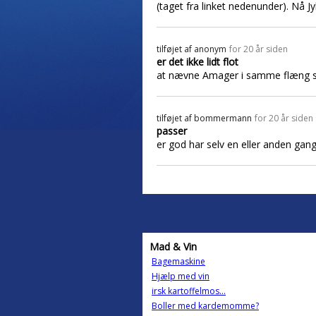
(taget fra linket nedenunder). Nå J
tilføjet af
anonym
for 20 år siden
er det ikke lidt flot
at nævne Amager i samme flæng so
tilføjet af
bommermann
for 20 år siden
passer
er god har selv en eller anden gang
Mad & Vin
Bagemaskine
Hjælp med vin
irsk kartoffelmos...
Boller med kardemomme?