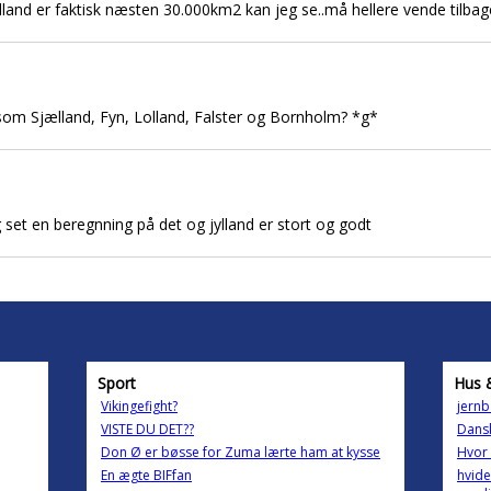
ylland er faktisk næsten 30.000km2 kan jeg se..må hellere vende tilbage
m Sjælland, Fyn, Lolland, Falster og Bornholm? *g*
 set en beregnning på det og jylland er stort og godt
Sport
Hus 
Vikingefight?
jernb
VISTE DU DET??
Dansk
Don Ø er bøsse for Zuma lærte ham at kysse
Hvor 
En ægte BIFfan
hvide