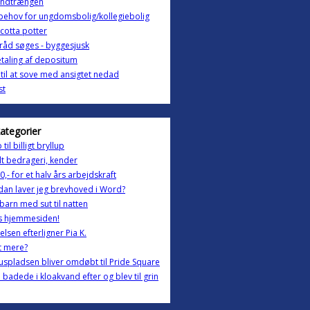
indtrængen
behov for ungdomsbolig/kollegiebolig
cotta potter
råd søges - byggesjusk
taling af depositum
til at sove med ansigtet nedad
st
kategorier
til billigt bryllup
lt bedrageri, kender
0,- for et halv års arbejdskraft
an laver jeg brevhoved i Word?
 barn med sut til natten
s hjemmesiden!
lsen efterligner Pia K.
t mere?
spladsen bliver omdøbt til Pride Square
badede i kloakvand efter og blev til grin