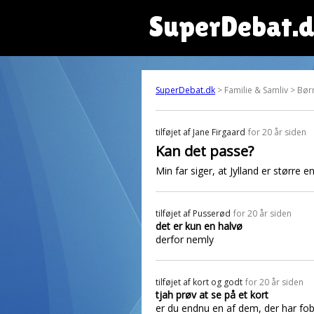
SuperDebat.
SuperDebat.dk
> Familie & Samliv > Bør
tilføjet af
Jane Firgaard
for 20 år siden
Kan det passe?
Min far siger, at Jylland er størr
tilføjet af
Pusserød
for 20 år siden
det er kun en halvø
derfor nemly
tilføjet af
kort og godt
for 20 år siden
tjah prøv at se på et kort
er du endnu en af dem, der har fobi 