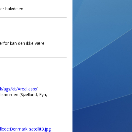
r halvdelen...
.derfor kan den ikke være
ik/ags/kit/Areal.aspx
)
 tilsammen (Sjælland, Fyn,
illede:Denmark_satellit3.jpg