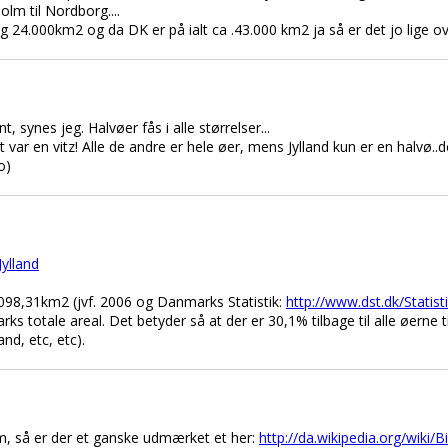
olm til Nordborg....
ng 24.000km2 og da DK er på ialt ca .43.000 km2 ja så er det jo lige ove
 synes jeg. Halvøer fås i alle størrelser...
t var en vitz! Alle de andre er hele øer, mens Jylland kun er en halvø.
o)
Jylland
098,31km2 (jvf. 2006 og Danmarks Statistik:
http://www.dst.dk/Statist
ks totale areal. Det betyder så at der er 30,1% tilbage til alle øerne
nd, etc, etc).
rem, så er der et ganske udmærket et her:
http://da.wikipedia.org/wiki/B