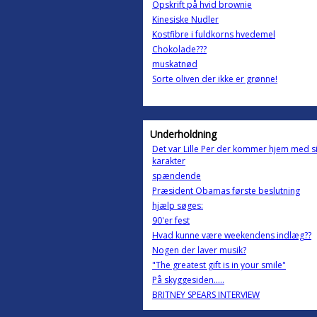
Opskrift på hvid brownie
Kinesiske Nudler
Kostfibre i fuldkorns hvedemel
Chokolade???
muskatnød
Sorte oliven der ikke er grønne!
Underholdning
Det var Lille Per der kommer hjem med s
karakter
spændende
Præsident Obamas første beslutning
hjælp søges:
90'er fest
Hvad kunne være weekendens indlæg??
Nogen der laver musik?
"The greatest gift is in your smile"
På skyggesiden.....
BRITNEY SPEARS INTERVIEW