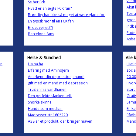
vand
Se her Fck
Akut 
Hvad er en ægte FCK fan?
Terra
Brøndby har ikke så meget at være glade for
godt 
En typisk mor til en FCK fan
Indbe
Er det vejret???
Pude 
Barcelona-fans
Asbe
Helse & Sundhed
Alle 
in
Ha ha ha
Hjælp 
Erfaring med AminoJern
socia
Anerkend din depression, mand!
20.00
gift med en mand med depression
Hvord
Truslen fra vandhanen
stort
Den perfekte slankemælk
Grati
Snorke skinne
Samue
Hunde som medicin
En ka
Madrasser str 160*220
Rådhu
A38 er et produkt, der bringer maven
Mand 