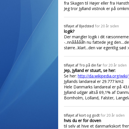
fra Skagen til Højer eller fra Hansth
Jeg tror Jylland vistnok er på omkr
tilføjet af
Bjedsted
for 20 år siden
logik?
Der mangler logik i dit ræsonnement,
-..nnåååååh nu fattede jeg den....de
større...klart...den var egentlig sød :
tilføjet af
Tro på din far
for 20 år siden
Jep, Jylland er stuurt, se her:
Se her:
http://da.wikipedia.org/wiki/
Jyllands landareal er 29.777 km2
Hele Danmarks landareal er på 43.
Jylland udgør altså 69,1% af Danmar
Bornholm, Lolland, Falster, Langela
tilføjet af
kort og godt
for 20 år siden
hvis du er for doven
til selv at hive et danmarkskort f