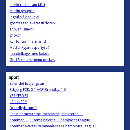
Insekt restaurant KBH
Muslingesuppe
Jeg vil slå den ihjel
grøntsager leveret til døren
er Sushi sundt?
gnocchi
Kur for tømmermænd
Mad til Pyjamasparty? :-)
mandelkage med kokos
God 3-retters menu ønskes
Sport
Så er det Esbjergs tur
Esbjerg-FCK: 0-1 AGF-Brøndby: 1-0
YES YES YES
sådan FCK
Brøndbyforum ?
For vi er mestrerne, mestrerne, mestrerne.....
Kommer FCK i semifinalerne i Champions League?
Kommer Avarta i semifinalerne i Champions League?