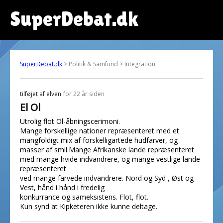
SuperDebat.dk
SuperDebat.dk
> Politik & Samfund > Integration
tilføjet af
elven
for 22 år siden
El Ol
Utrolig flot Ol-åbningscerimoni.
Mange forskellige nationer repræsenteret med et
mangfoldigt mix af forskelligartede hudfarver, og
masser af smil.Mange Afrikanske lande repræsenteret
med mange hvide indvandrere, og mange vestlige lande
repræsenteret
ved mange farvede indvandrere. Nord og Syd , Øst og
Vest, hånd i hånd i fredelig
konkurrance og sameksistens. Flot, flot.
Kun synd at Kipketeren ikke kunne deltage.