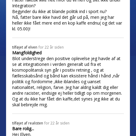
Integration?
Begynder du ikke at blande politik ind i sport nu?
Nå, fatter bare ikke havd det går ud på, men jeg har
heller ikke fået mere end en kop kaffe endnu( og det var
kl. 05.00)!
tilføjet af
elven
for 22 år siden
Mangfoldighed
Blot understrege den positive oplevelse jeg havde af at
se at integrationen i verden generalt ud fra et
kosmopolitansk syn går i positiv retning , og at
fællesskabsånd og bånd kan eksistere hånd i hånd ,når
politik og fordomme ,ikke iblandes og uanset
nationalitet, religion, farve. Jeg har aldrig kaldt dig eller
andre racister, endsige ej heller tidligt op om morgenen.
Og at du ikke har fået din kaffe,det synes jeg ikke at du
skal bebrejde mig.
tilføjet af
realisten
for 22 år siden
Bare rolig...
Hej Elven.