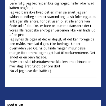
Bare rolig, jeg bebrejder ikke dig noget, heller ikke hvad
kaffen angår ;-)
Jeg ved bare ikke hvad det er, men så snart jeg ser
sådan et indlæg som dit startindlæg, ja så føler ejg at du
anklager alle andre, for det viser jo, at alle andre kan
finde ud af det. Det er bare os dumme danskere der i
vores lille racistiske afkrog af verdenen ikke kan finde ud
af en pind!
Jeg synes da også at det er dejligt, at det kan foregå på
den måde, men lad dig nu ikke bedrage. Under
overfladen ved OL, vil du finde megen misundelse,
mange fordomme og meget had til konkurrenterne. Det
andet er en pæn facade.
Endvidere skal idrætudøverne ikke leve med hinanden
hver dag, året rundt, dør om dør!
Nu vil jeg have den kaffe :-)
Mad & Vin