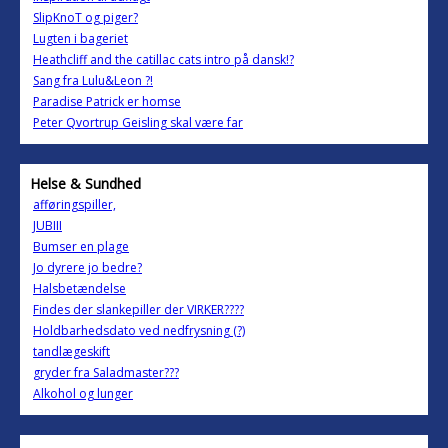
SlipKnoT og piger?
Lugten i bageriet
Heathcliff and the catillac cats intro på dansk!?
Sang fra Lulu&Leon ?!
Paradise Patrick er homse
Peter Qvortrup Geisling skal være far
Helse & Sundhed
afføringspiller,
JUBIII
Bumser en plage
Jo dyrere jo bedre?
Halsbetændelse
Findes der slankepiller der VIRKER????
Holdbarhedsdato ved nedfrysning (?)
tandlægeskift
gryder fra Saladmaster???
Alkohol og lunger