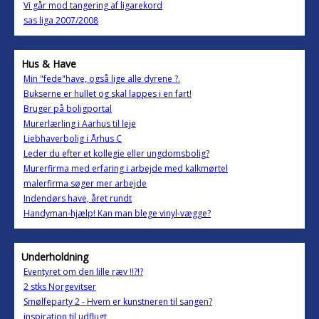
Vi går mod tangering af ligarekord
sas liga 2007/2008
Hus & Have
Min "fede"have, også lige alle dyrene ?.
Bukserne er hullet og skal lappes i en fart!
Bruger på boligportal
Murerlærling i Aarhus til leje
Liebhaverbolig i Århus C
Leder du efter et kollegie eller ungdomsbolig?
Murerfirma med erfaring i arbejde med kalkmørtel
malerfirma søger mer arbejde
Indendørs have, året rundt
Handyman-hjælp! Kan man blege vinyl-vægge?
Underholdning
Eventyret om den lille ræv !!?!?
2 stks Norgevitser
Smølfeparty 2 - Hvem er kunstneren til sangen?
inspiration til udflugt