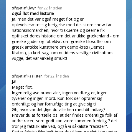
tilføjet af
Elwyn
for 22 år siden
også flot med historie
Ja, men det var også meget flot og en
oplevelsesmæssig berigelse med det store show før
nationsindmarchen, hvor tilskuerne og seerne fik
opfrisket deres historie om det antikke grækenland - om
græske guder og fabeldyr, om græske filosoffer om
græsk antikke kunstnere om demo-krati (Demos
Kratos), ja kort sagt om nutidens vestlige civilisations
vugge, det var virkelig smukt!
tilføjet af
Realisten.
for 22 år siden
Ja!
Meget flot.
Ingen religiøse brandtaler, ingen voldtægter, ingen
tyverier og ingen mord. Kun folk der opfører sig
ordentligt og har fornuftige ting at give sig til.
Øh, hvor var det ,lige du ville hen med dit indlæg?
Prøver du at fortælle os, at der findes ordentlige folk af
andre racer, som godt kan være sammen fredeligt? det
tror jeg faktisk alle ved, også vi såkaldte "racister".
Fatter faktisk ikke helt hvor du vil hen og slet ikke under