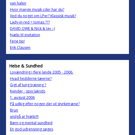
van halen
Hvor mange musik cder har du?
Ved du noget om LPer? Klassisk musik?
Lady-in-red = tomas ???
DAVID OWE & Nick & Jay :-(
hjælp til invitation
Ferie tip!
Erik Clausen
Helse & Sundhed
Lovændring i flere lande 2005 - 2006.
Hvad hedderne tæerne?
Gigt af tung træning ?
Kvinder - spis lakrids
1. august 2006
På udkig efter nogen der vil styrketræne?
Brun
undgå ar hjælp!!!
Børn og mental sundhed
En god udrensning søges