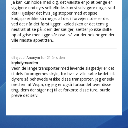
Ja kan kun holde med dig, det værste er jo at penge er
vigtigere end dyrs velbefinde...kan vi selv gøre noget ved
det? Hjælper det hvis jeg stopper med at spise
kød,spiser ikke så meget af det i forvejen....der er det
ved det når det først ligger i køledisken er det temlig
neutralt at se på...dem der sælger, sætter jo ikke skilte
op af grise med ligge sår osv....så var der nok nogen der
ville midste appetitten...
tilføjet af
Anonym
for 21 år siden
krybdyrnørden
Vedr. de lange transporter med levende slagtedyr er det
til dels forbrugernes skyld, for hvis vi ville købe kødet lidt
dyrere så behøvede vi ikke disse transporter, Jeg er selv
medlem af Wspa, og jeg er også forbandet over disse
ting, dem der siger nej til at forkorte disse ture, burde
prøve det selv.