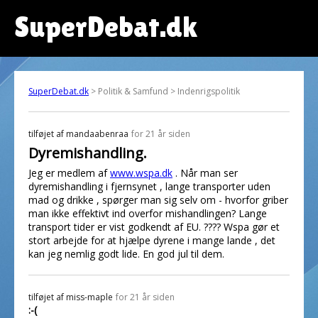
SuperDebat.dk
SuperDebat.dk
> Politik & Samfund > Indenrigspolitik
tilføjet af
mandaabenraa
for 21 år siden
Dyremishandling.
Jeg er medlem af
www.wspa.dk
. Når man ser
dyremishandling i fjernsynet , lange transporter uden
mad og drikke , spørger man sig selv om - hvorfor griber
man ikke effektivt ind overfor mishandlingen? Lange
transport tider er vist godkendt af EU. ???? Wspa gør et
stort arbejde for at hjælpe dyrene i mange lande , det
kan jeg nemlig godt lide. En god jul til dem.
tilføjet af
miss-maple
for 21 år siden
:-(