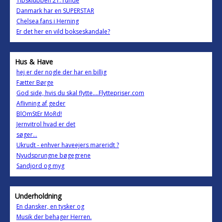
Tipsklubben 21. runde
Danmark har en SUPERSTAR
Chelsea fans i Herning
Er det her en vild bokseskandale?
Hus & Have
hej er der nogle der har en billig
Fætter Børge
God side, hvis du skal flytte....Flyttepriser.com
Aflivning af geder
BlOmStEr MoRd!
Jernvitrol hvad er det
søger...
Ukrudt - enhver haveejers mareridt ?
Nyudsprungne bøgegrene
Sandjord og myg
Underholdning
En dansker, en tysker og
Musik der behager Herren.