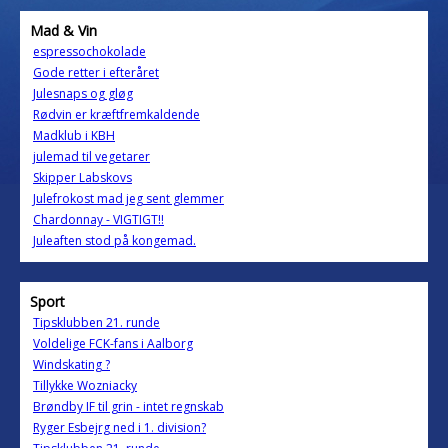
Mad & Vin
espressochokolade
Gode retter i efteråret
Julesnaps og gløg
Rødvin er kræftfremkaldende
Madklub i KBH
julemad til vegetarer
Skipper Labskovs
Julefrokost mad jeg sent glemmer
Chardonnay - VIGTIGT!!
Juleaften stod på kongemad.
Sport
Tipsklubben 21. runde
Voldelige FCK-fans i Aalborg
Windskating ?
Tillykke Wozniacky
Brøndby IF til grin - intet regnskab
Ryger Esbejrg ned i 1. division?