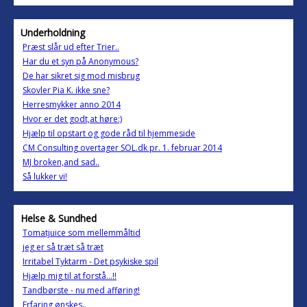
Underholdning
Præst slår ud efter Trier..
Har du et syn på Anonymous?
De har sikret sig mod misbrug
Skovler Pia K. ikke sne?
Herresmykker anno 2014
Hvor er det godt,at høre:)
Hjælp til opstart og gode råd til hjemmeside
CM Consulting overtager SOL.dk pr. 1. februar 2014
MJ broken,and sad..
Så lukker vi!
Helse & Sundhed
Tomatjuice som mellemmåltid
jeg er så træt så træt
Irritabel Tyktarm - Det psykiske spil
Hjælp mig til at forstå...!!
Tandbørste - nu med afføring!
Erfaring ønskes..