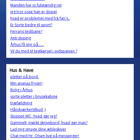
Manden har jo fulstændig ret
jeg tror osse han er dopet
hvad er problemet med fck fan`s..
Er Sorte bedre til sport?
Ferraris testbane?
Anti doping
Århus få styr på......
Vil du med til testkørsel i sydspanien ?
Hus & Have
pletter på bord.
Min ananas fryser!
Bolig i Århus
sorte pletter i brusekabine
træfældning
Håndværkertilbud ;)
Stoppet WC- hvad gør jeg?
Gammelt, mørkt skrivebord, hvad gør man?
Lad mig smage dine æbleskiver
Chat med Hr. Olsen live på messenger!