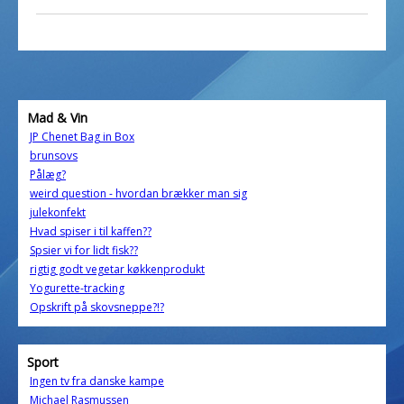
Mad & Vin
JP Chenet Bag in Box
brunsovs
Pålæg?
weird question - hvordan brækker man sig
julekonfekt
Hvad spiser i til kaffen??
Spsier vi for lidt fisk??
rigtig godt vegetar køkkenprodukt
Yogurette-tracking
Opskrift på skovsneppe?!?
Sport
Ingen tv fra danske kampe
Michael Rasmussen