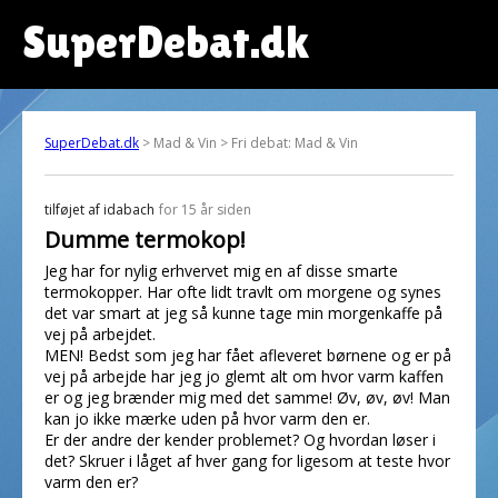
SuperDebat.dk
SuperDebat.dk
> Mad & Vin > Fri debat: Mad & Vin
tilføjet af
idabach
for 15 år siden
Dumme termokop!
Jeg har for nylig erhvervet mig en af disse smarte
termokopper. Har ofte lidt travlt om morgene og synes
det var smart at jeg så kunne tage min morgenkaffe på
vej på arbejdet.
MEN! Bedst som jeg har fået afleveret børnene og er på
vej på arbejde har jeg jo glemt alt om hvor varm kaffen
er og jeg brænder mig med det samme! Øv, øv, øv! Man
kan jo ikke mærke uden på hvor varm den er.
Er der andre der kender problemet? Og hvordan løser i
det? Skruer i låget af hver gang for ligesom at teste hvor
varm den er?