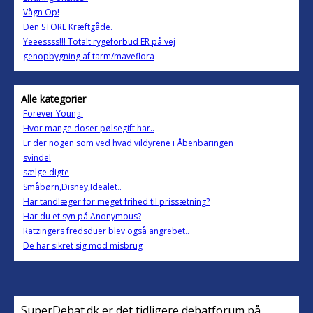
Vågn Op!
Den STORE Kræftgåde.
Yeeessss!!! Totalt rygeforbud ER på vej
genopbygning af tarm/maveflora
Alle kategorier
Forever Young.
Hvor mange doser pølsegift har..
Er der nogen som ved hvad vildyrene i Åbenbaringen
svindel
sælge digte
Småbørn,Disney,Idealet..
Har tandlæger for meget frihed til prissætning?
Har du et syn på Anonymous?
Ratzingers fredsduer blev også angrebet..
De har sikret sig mod misbrug
SuperDebat.dk er det tidligere debatforum på