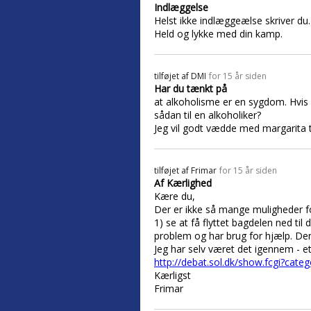
Indlæggelse
Helst ikke indlæggeælse skriver du.
Held og lykke med din kamp.
tilføjet af
DMI
for 15 år siden
Har du tænkt på
at alkoholisme er en sygdom. Hvis 
sådan til en alkoholiker?
Jeg vil godt vædde med margarita 
tilføjet af
Frimar
for 15 år siden
Af Kærlighed
Kære du,
Der er ikke så mange muligheder for 
1) se at få flyttet bagdelen ned 
problem og har brug for hjælp. Den 
Jeg har selv været det igennem - et
http://debat.sol.dk/show.fcgi?c
Kærligst
Frimar