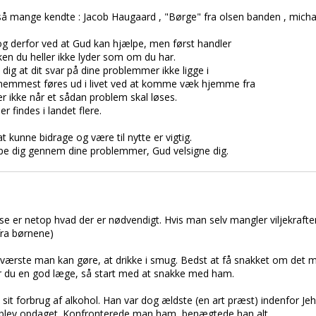
 mange kendte : Jacob Haugaard , "Børge" fra olsen banden , michael 
n, og derfor ved at Gud kan hjælpe, men først handler
ken du heller ikke lyder som om du har.
e dig at dit svar på dine problemmer ikke ligge i
 nemmest føres ud i livet ved at komme væk hjemme fra
er ikke når et sådan problem skal løses.
 findes i landet flere.
 kunne bidrage og være til nytte er vigtig.
jælpe dig gennem dine problemmer, Gud velsigne dig.
se er netop hvad der er nødvendigt. Hvis man selv mangler viljekraf
 fra børnene)
ærste man kan gøre, at drikke i smug. Bedst at få snakket om det me
Har du en god læge, så start med at snakke med ham.
sit forbrug af alkohol. Han var dog ældste (en art præst) indenfor Jeh
ke blev opdaget. Konfronterede man ham, benægtede han alt.