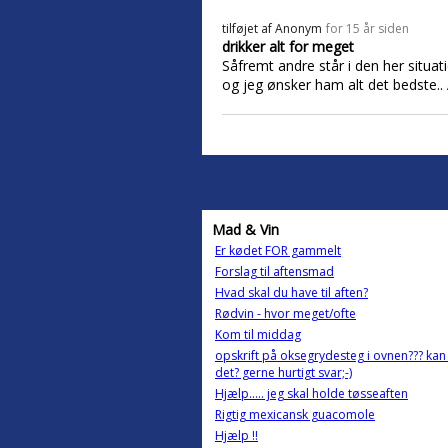
tilføjet af
Anonym
for 15 år siden
drikker alt for meget
Såfremt andre står i den her situati
og jeg ønsker ham alt det bedste..
Mad & Vin
Er kødet FOR gammelt
Forslag til aftensmad
Hvad skal du have til aften?
Rødvin - hvor meget/ofte
Kom til middag
opskrift på oksegrydesteg i ovnen??? ka
det? gerne hurtigt svar;-)
Hjælp..... jeg skal holde tøsseaften
Rigtig mexicansk guacomole
Hjælp !!