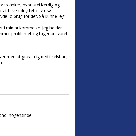
ordstanker, hvor uretfærdig og
at blive udnyttet osv osv.
avde jo brug for det. Så kunne jeg
tet i min hukommelse. Jeg holder
drømmer problemet og tager ansvaret
vær med at grave dig ned i selvhad,
n.
kohol nogensinde