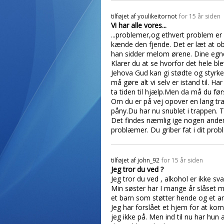
tilføjet af
youlikeitornot
for 15 år siden
Vi har alle vores...
...problemer,og ethvert problem er
kænde den fjende. Det er læt at o
han sidder melom ørene. Dine egn
Klarer du at se hvorfor det hele blev
Jehova Gud kan gi stødte og styrke
må gøre alt vi selv er istand til. H
ta tiden til hjælp.Men da må du fø
Om du er på vej opover en lang trap
påny.Du har nu snublet i trappen. T
Det findes næmlig ige nogen anden
problæmer. Du griber fat i dit pro
tilføjet af
john_92
for 15 år siden
Jeg tror du ved ?
Jeg tror du ved , alkohol er ikke sva
Min søster har I mange år slåset m
et barn som støtter hende og et 
Jeg har forslået et hjem for at kom
jeg ikke på. Men ind til nu har hun