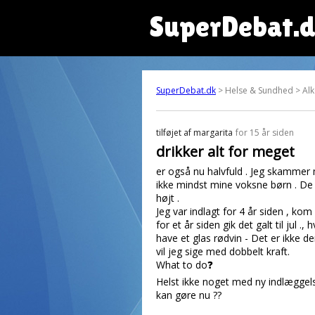
SuperDebat.
SuperDebat.dk
> Helse & Sundhed > Alk
tilføjet af
margarita
for 15 år siden
drikker alt for meget
er også nu halvfuld . Jeg skammer
ikke mindst mine voksne børn . De 
højt .
Jeg var indlagt for 4 år siden , kom
for et år siden gik det galt til jul .
have et glas rødvin - Det er ikke de
vil jeg sige med dobbelt kraft.
What to do❓
Helst ikke noget med ny indlæggel
kan gøre nu ??