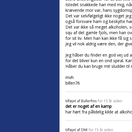
Istedet snakkede han med mig, når 
krævende mor var, hans sygdomspro
Det var selvfølgeligt ikke noget je
også forsvare ham og beskytte ha
Det var ikke så meget alkoholen, so
squ af det gamle fjols, men han ov
for sit liv. Men han kan ikke få sig se
Jeg vil nok aldrig være den, der giv
Jeg håber du finder en god vej ud 
for det bliver kun en ond spiral. K
Håber du kan bruge mit sludder til 
mvh
billen76
tilføjet af
Bullerfnis
for 15 år siden
det er noget af en kamp
har hørt fra pålidelig kilde at al
tilføjet af
DMI
for 15 år siden