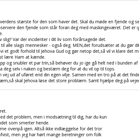
 verdens største for den som haver det. Skal du møde en fjende og se
bservere den fjende som står foran deg med maskingeværet. Det er i
e.
 slig? Var der incidenter i dit liv som forårsagede det.
 til alle slags mennesker - også deg. MEN,det forudsæter at du gør d
ar vi et godt forhold til Jehova Gud og gør netop det,så vil vi klare d
rst lære Ham at kænde.
p og snubler et par trin,så behøver du jo ige gå helt ned i bunden af
a deg selv i naken og bestæm deg for at du vil op til tops.
 vej ud af uføret end din egen vilje. Samen med en tro på at det fi
blæm,så skal Jehova løse det store problæm. Samt hjælpe deg på veje
ret.
ed det problem, men i modsætning til dig, har du kun
andet som smerter hende.
me ovenpå igen. Altså ikke indlæggelse for det tror
 afvist, men jeg har hørt mange beretninger om folk