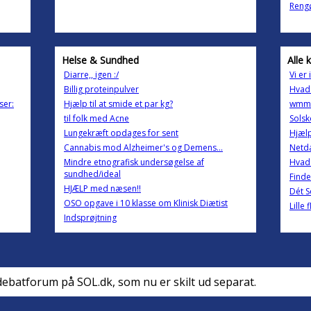
Rengø
Helse & Sundhed
Alle 
Diarre,, igen :/
Vi er 
Billig proteinpulver
Hvad 
ser:
Hjælp til at smide et par kg?
wmm 
til folk med Acne
Solsk
Lungekræft opdages for sent
Hjælp
Cannabis mod Alzheimer's og Demens...
Netda
Mindre etnografisk undersøgelse af
Hvad 
sundhed/ideal
Finde
HJÆLP med næsen!!
Dét 
OSO opgave i 10 klasse om Klinisk Diætist
Lille
Indsprøjtning
debatforum på SOL.dk, som nu er skilt ud separat.