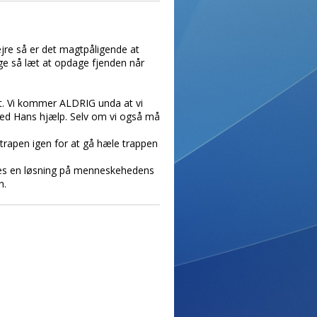
jre så er det magtpåligende at
ge så læt at opdage fjenden når
it. Vi kommer ALDRIG unda at vi
et med Hans hjælp. Selv om vi også må
 trapen igen for at gå hæle trappen
ndes en løsning på menneskehedens
n.