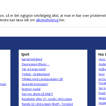
on, så er det vigtigste selvfølgelig altid, at man er klar over problemet
 Andre kan læse lidt om
alkoholforbrug
her..
Sport
Hus 
kørsel lejlighed
Hvor 
Depression Efexor....
Andel
Tør jeg tage med?
Indby
Tyrkiet - Grækenland
hvor
Tillykke med Landspokalen OB
Jeg h
Forsi
n man
Sparede bonussen?
Sur p
federer-nadal
hvad
Det nye afsnit på DNE??
texas
Resultater efter 31. runde i SAS Ligaen
Husleje.
Runde 32 i SAS-Ligaen (Byd!) - Torsdag