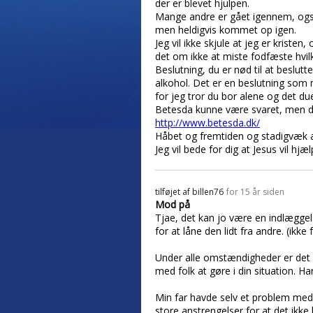
der er blevet hjulpen.
Mange andre er gået igennem, også
men heldigvis kommet op igen.
Jeg vil ikke skjule at jeg er kriste
det om ikke at miste fodfæste hvil
Beslutning, du er nød til at beslutt
alkohol. Det er en beslutning som
for jeg tror du bor alene og det du
Betesda kunne være svaret, men der
http://www.betesda.dk/
Håbet og fremtiden og stadigvæk at
Jeg vil bede for dig at Jesus vil h
tilføjet af
billen76
for 15 år siden
Mod på
Tjae, det kan jo være en indlæggel
for at låne den lidt fra andre. (ikke
Under alle omstændigheder er det v
med folk at gøre i din situation. 
Min far havde selv et problem med 
store anstrengelser for at det ik