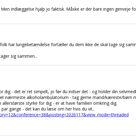
 Men indlæggelse hjalp jo faktisk. Måske er der bare ingen genveje for 
folk har lungebetændelse fortæller du dem ikke de skal tage sig samm
tager sig sammen...
dig - det er ret simpelt, jo før du indser det - og holder din selvmedl
til det nærmeste alkoholambulatorium - tag gerne mand/kæreste/børn 
allerstørste styrke for dig - er at have familien omkring dig.
 par gange - det kan du læse om her hvis du vil...
ategory=12&conference=38&posting=2026117&view_mode=threaded