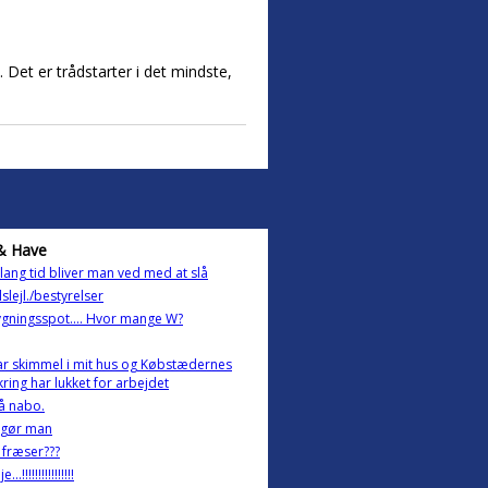
. Det er trådstarter i det mindste,
& Have
lang tid bliver man ved med at slå
slejl./bestyrelser
gningsspot.... Hvor mange W?
ar skimmel i mit hus og Købstædernes
kring har lukket for arbejdet
å nabo.
 gør man
 fræser???
..!!!!!!!!!!!!!!!!