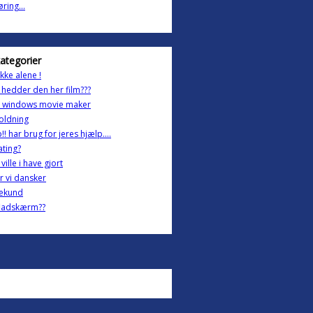
ring...
kategorier
ikke alene !
hedder den her film???
windows movie maker
oldning
!! har brug for jeres hjælp....
ting?
ville i have gjort
r vi dansker
Sekund
 fladskærm??