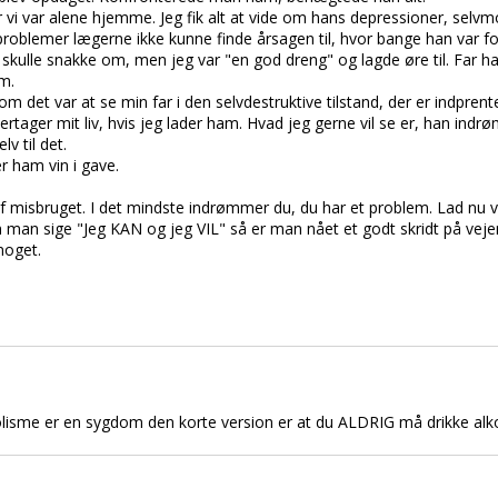
vi var alene hjemme. Jeg fik alt at vide om hans depressioner, selvm
blemer lægerne ikke kunne finde årsagen til, hvor bange han var for 
g skulle snakke om, men jeg var "en god dreng" og lagde øre til. Far h
m.
m det var at se min far i den selvdestruktive tilstand, der er indpren
ertager mit liv, hvis jeg lader ham. Hvad jeg gerne vil se er, han in
lv til det.
er ham vin i gave.
af misbruget. I det mindste indrømmer du, du har et problem. Lad nu 
an man sige "Jeg KAN og jeg VIL" så er man nået et godt skridt på veje
noget.
koholisme er en sygdom den korte version er at du ALDRIG må drikke al