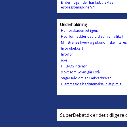
Er der nogen der har købt faktas
espressomaskine????
Underholdning
Humorakademiet igen...
Hvorfor hedder det,fuld som en allike?
Ministrenes hverv og økonomiske interes
hvor ulækkert
hvorfor
ikke
FRIENDS interiør
sjovt som Solen går i stå
Søger Råd om en Lækkerbisken.
Hjemmeside bedømmelse. hjælp mig.
SuperDebat.dk er det tidligere 