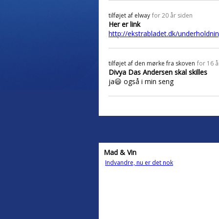
tilføjet af
elway
for 20 år siden
Her er link
http://ekstrabladet.dk/underholdni
tilføjet af
den mørke fra skoven
for 16 å
Divya Das Andersen skal skilles
ja😃 også i min seng
Mad & Vin
Indvandre, nu er det nok