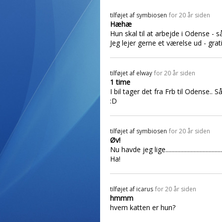
tilføjet af
symbiosen
for 20 år siden
Hæhæ
Hun skal til at arbejde i Odense - såhh.....
Jeg lejer gerne et værelse ud - grati
tilføjet af
elway
for 20 år siden
1 time
I bil tager det fra Frb til Odense.
:D
tilføjet af
symbiosen
for 20 år siden
Øv!
Nu havde jeg lige.......................................
Ha!
tilføjet af
icarus
for 20 år siden
hmmm
hvem katten er hun?