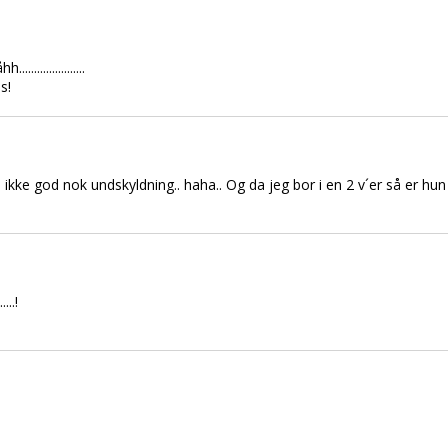
.................
s!
. Så ikke god nok undskyldning.. haha.. Og da jeg bor i en 2 v´er så er
....!