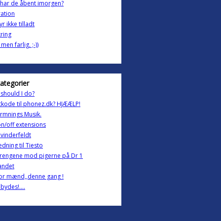
har de åbent imorgen?
ration
r ikke tilladt
kring
men farlig. ;-))
kategorier
should I do?
kode til phonez.dk? HJÆÆLP!
rmnings Musik.
on/off extensions
vinderfeldt
dning til Tiesto
drengene mod pigerne på Dr 1
andet
or mænd,,denne gang !
lbydes!....