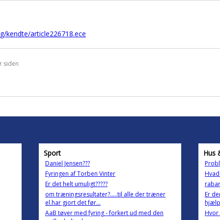
ng/kendte/article226718.ece
r siden
Sport
Hus 
Daniel Jensen???
Probl
Fyringen af Torben Vinter
Hvad 
Er det helt umuligt?????
rabar
om træningsresultater?.....til alle der træner
Er de
el.har gjort det før...
hjælp
AaB tøver med fyring - forkert ud med den
Hvor 