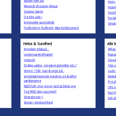
spiller helt ud
Hvor 
Minardi dropper Kiesa!
Inspi
Zidane dømt
Husdy
Og bliv ude !
forsi
Kriminelle sportsfolk
Smuk 
Fodbold er fodbold, ikke kickboxning
Helse & Sundhed
Alle 
Kroniker tilskud...
What 
Undervægtig!hjælp!
Rabat
reductil
Opva
Drikke sæbe, rengøringsmidler etc.?
Clip 
dreng, 15år, kan ik tage på .
Ludo 
angstdæmpende medicin og kraftig
Beklæ
vægtøgning
Prg 
NEDTUR -tror jeg er ved at blive syg
Ufo l
Tag IKKE den vaccine!!!
Kun f
Smøgpriser (:
Job ti
Spiser i kedsomhed