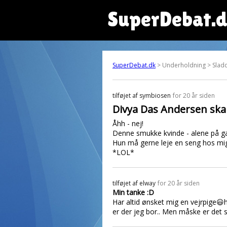
SuperDebat.
SuperDebat.dk
> Underholdning > Slad
tilføjet af
symbiosen
for 20 år siden
Divya Das Andersen skal 
Åhh - nej!
Denne smukke kvinde - alene på g
Hun må gerne leje en seng hos mig
*LOL*
tilføjet af
elway
for 20 år siden
Min tanke :D
Har altid ønsket mig en vejrpige😃h
er der jeg bor.. Men måske er det så