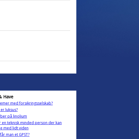
& Have
emer med forsikringsselskab?
er luksus?
ber på linolium
r en teknisk minded person der kan
e med lidt viden
får man et GPST?