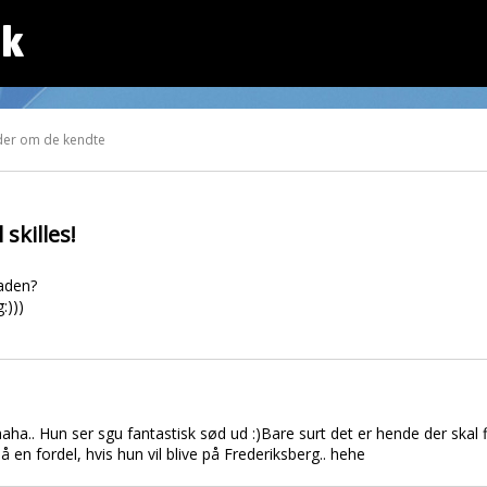
dk
der om de kendte
skilles!
aden?
:)))
aha.. Hun ser sgu fantastisk sød ud :)Bare surt det er hende der skal f
 en fordel, hvis hun vil blive på Frederiksberg.. hehe