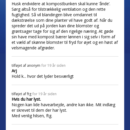
Husk endvidere at kompostbunken skal kunne ’ånde’.
Sørg altså for tilstrækkelig ventilation og den rette
fugtighed. Så vil blandingen blive omdannet til
dækstrøelse som dine planter vil have godt af. Når du
spreder det ud på jorden kan dine blomster og
grøntsager tage for sig af den rigelige næring. At gøde
sin have med kompost bærer lønnen i sig selv i form af
et væld af skønne blomster til fryd for øjet og en høst af
velsmagende afgrøder.
tilføjet af
anonym
for 19 år siden
Arj
Hold k... hvor det lyder besværligt
tilføjet af
ftg
for 19 år siden
Hvis du har lyst.
Nogen kan lide havearbejde, andre kan ikke. Mit indlæg
er skrevet til dem der har lyst.
Med venlig hilsen, ftg.