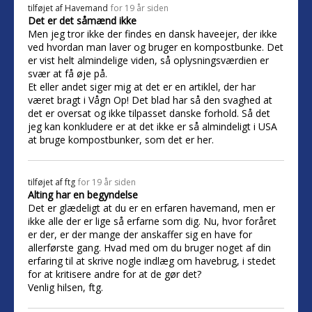
tilføjet af
Havemand
for 19 år siden
Det er det såmænd ikke
Men jeg tror ikke der findes en dansk haveejer, der ikke
ved hvordan man laver og bruger en kompostbunke. Det
er vist helt almindelige viden, så oplysningsværdien er
svær at få øje på.
Et eller andet siger mig at det er en artiklel, der har
været bragt i Vågn Op! Det blad har så den svaghed at
det er oversat og ikke tilpasset danske forhold. Så det
jeg kan konkludere er at det ikke er så almindeligt i USA
at bruge kompostbunker, som det er her.
tilføjet af
ftg
for 19 år siden
Alting har en begyndelse
Det er glædeligt at du er en erfaren havemand, men er
ikke alle der er lige så erfarne som dig. Nu, hvor foråret
er der, er der mange der anskaffer sig en have for
allerførste gang. Hvad med om du bruger noget af din
erfaring til at skrive nogle indlæg om havebrug, i stedet
for at kritisere andre for at de gør det?
Venlig hilsen, ftg.