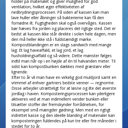
holder på materialet og giver mulighed for god
ventilation, hvilket øger effektiviteten af
nedbrydningsprocessen. På siden af kassen kan man
lave huller eller åbninger så bakterierne kan få den
fornødne ilt. Fugtigheden skal også overvåges. Kassen
bør hæves fra jorden og placeres det rigtige sted. Det er
bedst at kassen ikke står direkte i solen hele dagen, men
den må heller ikke stå i fuldstændigt mørke.
Kompostblandingen er en slags sandwich med mange
lag: Et lag haveaffald, et lag jord, et lag
husholdningsaffald og så videre. Dette mønster følges
indtil man når op i en højde af én til halvanden meter. Til
sidst kan kompostbunken dækkes med græstørv eller
lignende.
Efter to år vil man have en virkelig god muldjord samt en
vrimmel af enhver gartners bedste venner — regnorme.
Disse arbejder utrætteligt for at løsne og ilte det øverste
jordlag i haven. Komposteringsprocessen kan yderligere
aktiveres ved at man indimellem vender bunken eller
tilsætter stoffer der fremskynder forrådnelsen, for
eksempel små mængder gødning. Men med en rigtigt
indrettet kasse og den ideelle blanding af materialer kan
komposteringen fuldendes på kun tre eller fire måneder i
stedet for to år.