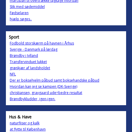
marcipan til overtrække lagkage hvordan
Slik med sødemiddel
Fødselaren
hjælp søges..
Sport
Fodbold storskærm på havnen i Århus
Sverige - Danmark på lørdag
Brøndby i Jylland
Transfervinduet lukket
grønkjær af landsholdet
NFL
Der er boksehjelm påbud samt boksehandske påbud
Hvordan kan jeg se kampen (DK-Sverige)
christiansen, gravgaard ude=bedre resultat
Brøndbykludder, igen-igen.
Hus & Have
naturfliser og kalk
at flytte til København