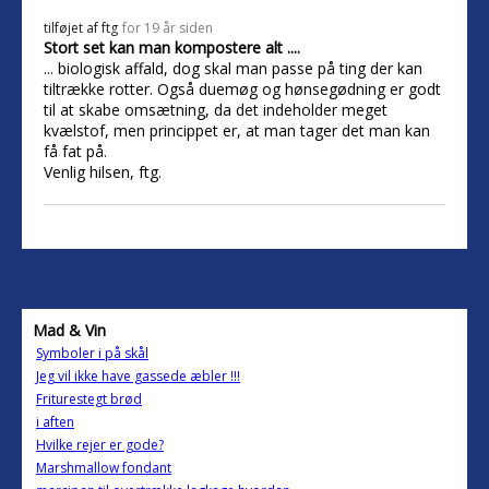
tilføjet af
ftg
for 19 år siden
Stort set kan man kompostere alt ....
... biologisk affald, dog skal man passe på ting der kan
tiltrække rotter. Også duemøg og hønsegødning er godt
til at skabe omsætning, da det indeholder meget
kvælstof, men princippet er, at man tager det man kan
få fat på.
Venlig hilsen, ftg.
Mad & Vin
Symboler i på skål
Jeg vil ikke have gassede æbler !!!
Friturestegt brød
i aften
Hvilke rejer er gode?
Marshmallow fondant