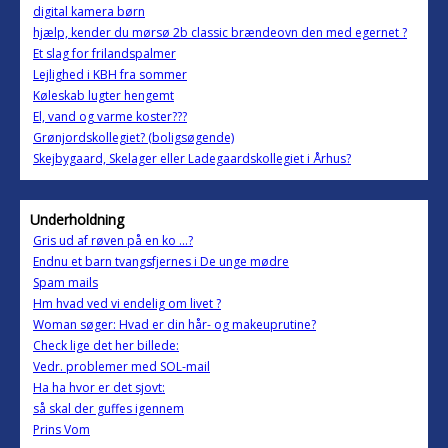
digital kamera børn
hjælp, kender du mørsø 2b classic brændeovn den med egernet ?
Et slag for frilandspalmer
Lejlighed i KBH fra sommer
Køleskab lugter hengemt
El, vand og varme koster???
Grønjordskollegiet? (boligsøgende)
Skejbygaard, Skelager eller Ladegaardskollegiet i Århus?
Underholdning
Gris ud af røven på en ko ...?
Endnu et barn tvangsfjernes i De unge mødre
Spam mails
Hm hvad ved vi endelig om livet ?
Woman søger: Hvad er din hår- og makeuprutine?
Check lige det her billede:
Vedr. problemer med SOL-mail
Ha ha hvor er det sjovt:
så skal der guffes igennem
Prins Vom