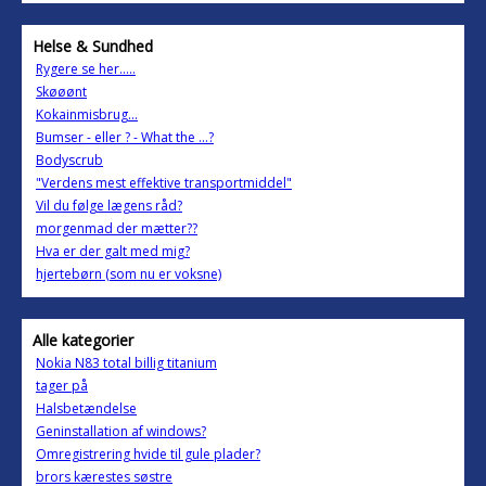
Helse & Sundhed
Rygere se her.....
Skøøønt
Kokainmisbrug...
Bumser - eller ? - What the ...?
Bodyscrub
"Verdens mest effektive transportmiddel"
Vil du følge lægens råd?
morgenmad der mætter??
Hva er der galt med mig?
hjertebørn (som nu er voksne)
Alle kategorier
Nokia N83 total billig titanium
tager på
Halsbetændelse
Geninstallation af windows?
Omregistrering hvide til gule plader?
brors kærestes søstre