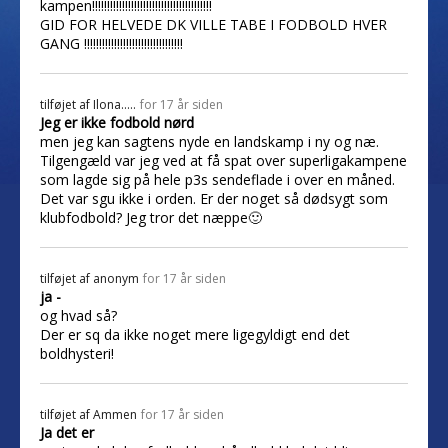
kampen!!!!!!!!!!!!!!!!!!!!!!!!!!!!!!!!!!!!!!!!
GID FOR HELVEDE DK VILLE TABE I FODBOLD HVER
GANG !!!!!!!!!!!!!!!!!!!!!!!!!!!!!!!!!
tilføjet af
Ilona.....
for 17 år siden
Jeg er ikke fodbold nørd
men jeg kan sagtens nyde en landskamp i ny og næ.
Tilgengæld var jeg ved at få spat over superligakampene
som lagde sig på hele p3s sendeflade i over en måned.
Det var sgu ikke i orden. Er der noget så dødsygt som
klubfodbold? Jeg tror det næppe🙂
tilføjet af
anonym
for 17 år siden
ja -
og hvad så?
Der er sq da ikke noget mere ligegyldigt end det
boldhysteri!
tilføjet af
Ammen
for 17 år siden
Ja det er