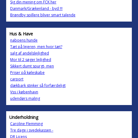
Sig din mening om FCK her
Danmark/Grækenland - byd !!!
Brøndby spillere bliver smart talende
Hus & Have
naboens hunde
Tæt på lejeren, men hvor tæt?
salg af andelslejlighed
Mor til 2 søger lejlighed
Sikkert dumt spurgt- men
Priser på køleskabe
carport
dækbark stinker så forfærdeligt
Vss i københavn
udendørs maling
Underholdning
Caroline Flemming
Tre dage i svedekassen -
DR Licens