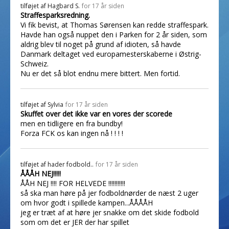
tilføjet af
Hagbard S.
for 17 år siden
Straffesparksredning.
Vi fik bevist, at Thomas Sørensen kan redde straffespark.
Havde han også nuppet den i Parken for 2 år siden, som
aldrig blev til noget på grund af idioten, så havde
Danmark deltaget ved europamesterskaberne i Østrig-
Schweiz.
Nu er det så blot endnu mere bittert. Men fortid.
tilføjet af
Sylvia
for 17 år siden
Skuffet over det ikke var en vores der scorede
men en tidligere en fra bundby!
Forza FCK os kan ingen nå ! ! ! !
tilføjet af
hader fodbold..
for 17 år siden
ÅÅÅH NEJ!!!!!
ÅÅH NEJ !!!! FOR HELVEDE !!!!!!!!!!!
så ska man høre på jer fodboldnørder de næst 2 uger
om hvor godt i spillede kampen...ÅÅÅÅH
jeg er træt af at høre jer snakke om det skide fodbold
som om det er JER der har spillet