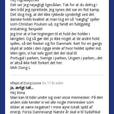
Det ser jeg nøjagtigt ligesådan. Tak for at du deltog i
den tråd jeg oprettede. Jeg synes det var en flot kamp.
Det slog mig, at det ikke rykkede synderligt ved det
danske holds kvalitet at man tog en så "vægtig" spiller
som Christian Poulsen ud, og fandt en fuldgyldig
erstatning. Respekt!
Jeg tror at vi har tegningen til et hold der holder i
længden. Og så gør det jo ikke noget at de andre hold
spiller, så det flasker sig for Danmark. Rart for en gangs
skyld at sidde i den rigige ende af hvor heldet spiller ind.
Men igen, vi har selv gjort det der skal til.
Portugal i parken, Sverige i parken, Ungarn i parken....det
er altså ikke helt forkert det her.
Mvh Dong L
tilføjet af
Dong Leone
for 17 år siden
Ja, ærligt talt...
Hej Ilona
Man kan til tider undre sig over visse mennesker. På den
anden side kender vi vel alle nogle mennesker som
elsker at være negative? I mine øjne totalt spild af
energi. Forza Dannevang! Næste år skal vi til Sydafrika!