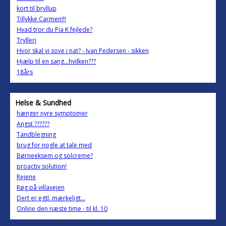
kort til bryllup
Tillykke Carmen!!!
Hvad tror du Pia K fejlede?
Trylleri
Hvor skal vi sove i nat? - Ivan Pedersen - sikken
Hjælp til en sang...hvilken???
18års
Helse & Sundhed
hænger nyre symptomer
Angst ??????
Tandblegning
brug for nogle at tale med
Børneeksem og solcreme?
proactiv solution!
Rejene
Røg på villavejen
Dert er egtl. mærkeligt...
Online den næste time - til kl. 10