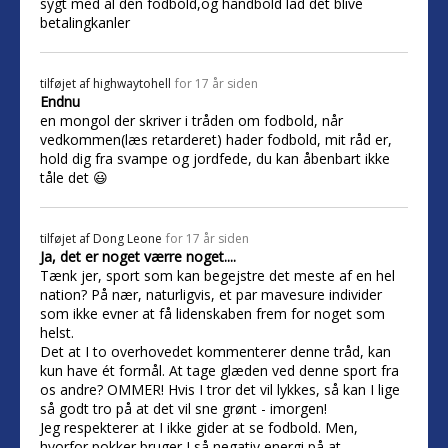
sygt med al den fodbold,og håndbold lad det blive
betalingkanler
tilføjet af
highwaytohell
for 17 år siden
Endnu
en mongol der skriver i tråden om fodbold, når
vedkommen(læs retarderet) hader fodbold, mit råd er,
hold dig fra svampe og jordfede, du kan åbenbart ikke
tåle det 😃
tilføjet af
Dong Leone
for 17 år siden
Ja, det er noget værre noget....
Tænk jer, sport som kan begejstre det meste af en hel
nation? På nær, naturligvis, et par mavesure individer
som ikke evner at få lidenskaben frem for noget som
helst.
Det at I to overhovedet kommenterer denne tråd, kan
kun have ét formål. At tage glæden ved denne sport fra
os andre? OMMER! Hvis I tror det vil lykkes, så kan I lige
så godt tro på at det vil sne grønt - imorgen!
Jeg respekterer at I ikke gider at se fodbold. Men,
hvorfor pokker bruger I så negativ energi på at