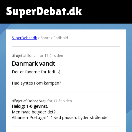
SuperDebat.dk
SuperDebat.dk
> Sport > Fodbold
tilføjet af
Ilona..
for 17 år siden
Danmark vandt
Det er fandme for fedt :-)
Had syntes i om kampen?
tilføjet af
Dobra Vutji
for 17 år siden
Heldigt 1-0 gevinst.
Men hvad betyder det?
Albanien-Portugal 1-1 ved pausen. Lyder strålende!