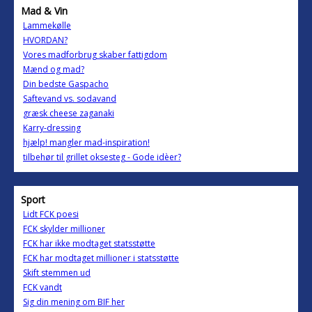
Mad & Vin
Lammekølle
HVORDAN?
Vores madforbrug skaber fattigdom
Mænd og mad?
Din bedste Gaspacho
Saftevand vs. sodavand
græsk cheese zaganaki
Karry-dressing
hjælp! mangler mad-inspiration!
tilbehør til grillet oksesteg - Gode idèer?
Sport
Lidt FCK poesi
FCK skylder millioner
FCK har ikke modtaget statsstøtte
FCK har modtaget millioner i statsstøtte
Skift stemmen ud
FCK vandt
Sig din mening om BIF her