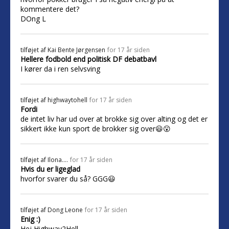
kommentere det?
DOng L
tilføjet af
Kai Bente Jørgensen
for 17 år siden
Hellere fodbold end politisk DF debatbavl
I kører da i ren selvsving
tilføjet af
highwaytohell
for 17 år siden
Fordi
de intet liv har ud over at brokke sig over alting og det er
sikkert ikke kun sport de brokker sig over😃😮
tilføjet af
Ilona....
for 17 år siden
Hvis du er ligeglad
hvorfor svarer du så? GGG😃
tilføjet af
Dong Leone
for 17 år siden
Enig :)
Hej Highway2Hell