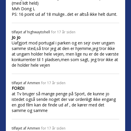
(med lidt held)
Mvh Dong L
PS: 16 point ud af 18 mulige...det er altså ikke helt dumt.
tilføjet af
highwaytohell
for 17 år siden
Jo jo
Uafgjort mod portugal i parken og en sejr over ungarn
samme sted,så tror jeg at den er hjemme,jeg tror ikke
at ungarn holder hele vejen, men lige nu er de de værste
konkurrenter til 1 pladsen,men som sagt, jeg tror ikke at
de holder hele vejen
tilføjet af
Ammen
for 17 år siden
FORDI
at Tv bruger så mange penge på Sport, de kunne jo
istedet også sende noget der var ordenligt ikke engang
en god film kan de finde ud af , de kører med det
samme og samme
tilføjet af
Ammen
for 17 år siden