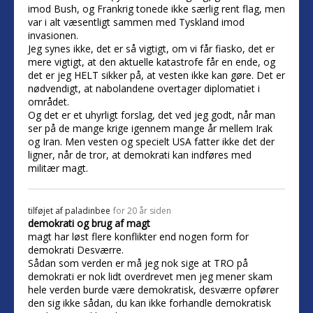
imod Bush, og Frankrig tonede ikke særlig rent flag, men
var i alt væsentligt sammen med Tyskland imod
invasionen.
Jeg synes ikke, det er så vigtigt, om vi får fiasko, det er
mere vigtigt, at den aktuelle katastrofe får en ende, og
det er jeg HELT sikker på, at vesten ikke kan gøre. Det er
nødvendigt, at nabolandene overtager diplomatiet i
området.
Og det er et uhyrligt forslag, det ved jeg godt, når man
ser på de mange krige igennem mange år mellem Irak
og Iran. Men vesten og specielt USA fatter ikke det der
ligner, når de tror, at demokrati kan indføres med
militær magt.
tilføjet af
paladinbee
for 20 år siden
demokrati og brug af magt
magt har løst flere konflikter end nogen form for
demokrati Desværre.
Sådan som verden er må jeg nok sige at TRO på
demokrati er nok lidt overdrevet men jeg mener skam
hele verden burde være demokratisk, desværre opfører
den sig ikke sådan, du kan ikke forhandle demokratisk