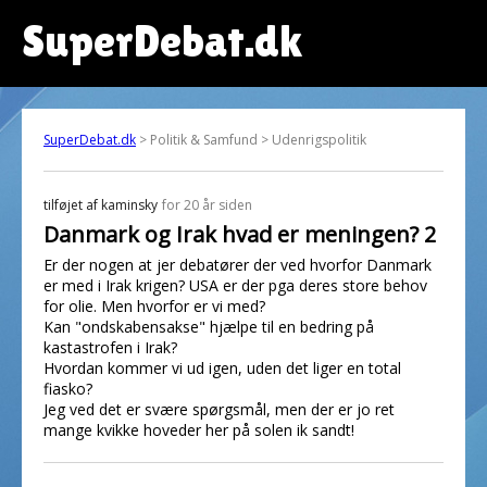
SuperDebat.dk
SuperDebat.dk
> Politik & Samfund > Udenrigspolitik
tilføjet af
kaminsky
for 20 år siden
Danmark og Irak hvad er meningen? 2
Er der nogen at jer debatører der ved hvorfor Danmark
er med i Irak krigen? USA er der pga deres store behov
for olie. Men hvorfor er vi med?
Kan "ondskabensakse" hjælpe til en bedring på
kastastrofen i Irak?
Hvordan kommer vi ud igen, uden det liger en total
fiasko?
Jeg ved det er svære spørgsmål, men der er jo ret
mange kvikke hoveder her på solen ik sandt!