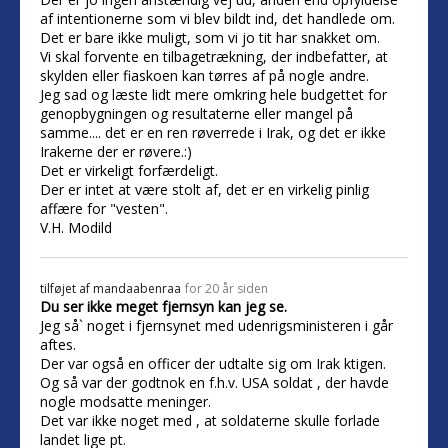
af intentionerne som vi blev bildt ind, det handlede om.
Det er bare ikke muligt, som vi jo tit har snakket om.
Vi skal forvente en tilbagetrækning, der indbefatter, at
skylden eller fiaskoen kan tørres af på nogle andre.
Jeg sad og læste lidt mere omkring hele budgettet for
genopbygningen og resultaterne eller mangel på
samme.... det er en ren røverrede i Irak, og det er ikke
Irakerne der er røvere.:)
Det er virkeligt forfærdeligt.
Der er intet at være stolt af, det er en virkelig pinlig
affære for "vesten".
V.H. Modild
tilføjet af
mandaabenraa
for 20 år siden
Du ser ikke meget fjernsyn kan jeg se.
Jeg så` noget i fjernsynet med udenrigsministeren i går
aftes.
Der var også en officer der udtalte sig om Irak ktigen.
Og så var der godtnok en f.h.v. USA soldat , der havde
nogle modsatte meninger.
Det var ikke noget med , at soldaterne skulle forlade
landet lige pt.