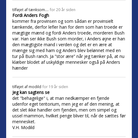
tilføjet af
tænksom….
for 20 år siden
Fordi Anders Fogh
kommer fra provinsen og som sådan er provinsielt
tænkende, derfor lefler han for dem som han troede er
mægtige mænd og fordi Anders troede, morderen Bush
var. Han ser ikke Bush som morder, i Anders øjne er han
den mægtigste mand i verden og det er en ære at
mænge sig med ham og Anders blev belønnet med en
tur på Bush ranch. Ja ”stor ære” når jeg tænker på, at nu
klæber blodet af uskyldige mennesker også på Anders
hænder
tilføjet af
modild
for 19 år siden
Jeg kan sagtens se
det "behagelige" i, at man nedkæmper en fjende
udenfor eget teritorium, men jeg er af den mening, at
det slet ikke handler om fjenden, men om simpel og
ussel mammon, hvilket penge bliver til, når de sættes før
mennesket.
V.H. Modild