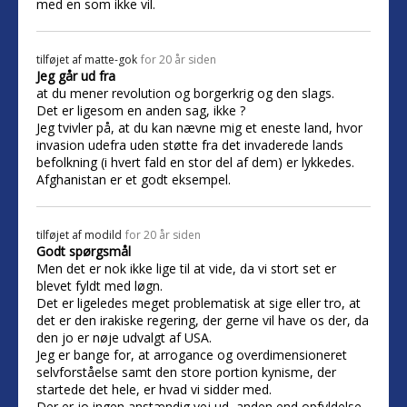
med en som ikke vil.
tilføjet af
matte-gok
for 20 år siden
Jeg går ud fra
at du mener revolution og borgerkrig og den slags.
Det er ligesom en anden sag, ikke ?
Jeg tvivler på, at du kan nævne mig et eneste land, hvor
invasion udefra uden støtte fra det invaderede lands
befolkning (i hvert fald en stor del af dem) er lykkedes.
Afghanistan er et godt eksempel.
tilføjet af
modild
for 20 år siden
Godt spørgsmål
Men det er nok ikke lige til at vide, da vi stort set er
blevet fyldt med løgn.
Det er ligeledes meget problematisk at sige eller tro, at
det er den irakiske regering, der gerne vil have os der, da
den jo er nøje udvalgt af USA.
Jeg er bange for, at arrogance og overdimensioneret
selvforståelse samt den store portion kynisme, der
startede det hele, er hvad vi sidder med.
Der er jo ingen anstændig vej ud, anden end opfyldelse