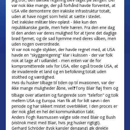
var nok ikke mange, der på forhånd havde forventet, at
USA ville demonterre den irakiske infrastruktur totalt,
uden at have noget som helst at sætte i stedet.
Det irakiske militær blev opløst - ikke kun den
republikanske garde, men hele hæren. Fra den ene dag
til den anden var deres mulighed for at tjene det daglige
brød fjernet, og de sad hjemme med deres våben, men
uden nogen overordnede.
Vi var nok nogle stykker, der havde regnet med, at USA
havde en "skyggeregering" klar i kulissen - der var folk
nok at tage af i udlandet - men enten var de for
kompromitterede selv for USA, eller også troede USA, at
de invaderede et land og en befolkning totalt uden
stolthed og værdighed.
Hvis du husker tilbage til tiden op til invasionen, var der
ikke mange muligheder åbne, vel❓Tony Blair fløj frem og
tilbage over atlanten og fungerede som "telefon" og tolk
mellem USA og Europa. Han fik alt for lidt søvn i den
periode og har sikkert mistet overblikket. I den proces er
der nok gået en hel del kommunikation tabt.
Anders Fogh Rasmussen valgte side med Blair og Bush
(vistnok mest med Blair, hvis jeg husker rigtigt).
Gerhard Schröder (tysk kansler dengang) gik direkte