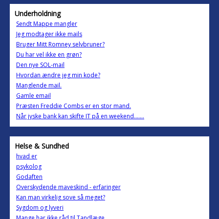
Underholdning
Sendt Mappe mangler
Jeg modtager ikke mails
Bruger Mitt Romney selvbruner?
Du har vel ikke en grøn?
Den nye SOL-mail
Hvordan ændre jeg min kode?
Manglende mail.
Gamle email
Præsten Freddie Combs er en stor mand.
Når jyske bank kan skifte IT på en weekend.......
Helse & Sundhed
hvad er
psykolog
Godaften
Overskydende maveskind - erfaringer
Kan man virkelig sove så meget?
Sygdom og lyveri
Mange har ikke råd til Tandlæge