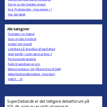
Det er os der betaler prisen
Ang. ProExtender - Hva mener i ?
Har det skidt
Alle kategorier
forelsket i to mænd
Snup en kiks Frederik
svigter min mand!
Lydighed på grundlag af kærlighed
Spørgsmål = Livet værd at leve..!!
Personundersøgelse
hjelp til windows xp pro
Meteornedslag i DK (Åbent brev til DMI)
Sikkerhedsgodkendelse - hvordan?
HJÆLP.....!!!!
SuperDebat.dk er det tidligere debatforum på
SOL.dk, som nu er skilt ud separat.