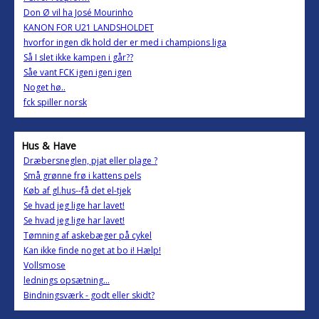
Don Ø vil ha José Mourinho
KANON FOR U21 LANDSHOLDET
hvorfor ingen dk hold der er med i champions liga
Så I slet ikke kampen i går??
Såe vant FCK igen igen igen
Noget hø..
fck spiller norsk
Hus & Have
Dræbersneglen, pjat eller plage ?
Små grønne frø i kattens pels
Køb af gl.hus--få det el-tjek
Se hvad jeg lige har lavet!
Se hvad jeg lige har lavet!
Tømning af askebæger på cykel
Kan ikke finde noget at bo i! Hælp!
Vollsmose
lednings opsætning...
Bindningsværk - godt eller skidt?