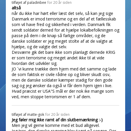
tilføjet af
paladinbee
for 20 år siden
altså
når du ikke har hørt eller læst det selv, så kan jeg sige
Danmark er imod terrorisme og en del af et fællesskab
som vil have fred og sikkerhed i verden. Danmark fik
sendt soldater derned for at hjælpe lokalbefolkningen og
passe på dem i de knap så farlige områder, og de
danske soldater er jeg meget stolte af at de valgte at
hjælpe, og de valgte det selv.
Desværre gik det bare ikke som planlagt dernede KRIG
er som terrorisme og meget andet ikke til at vide
hvordan det udvikler sig.
JO ´vi kunne trække dem hjem med det samme og lade
de som faktisk er civile rådne op og bliver skudt osv,
men de danske soldater kæmper stadig for den gode
sag og jeg ønsker da også vi får dem hjem igen i live.
Hvad præcist er USA"S mål er der nok ike mange som
ved, men stoppe terrorismen er 1 af dem.
tilføjet af
matte-gok
for 20 år siden
Jeg føler mig ikke ramt af din slutbemærkning :-)
Men jeg vil gerne komme med et bud alligevel.
Jeg tror, den danske regering blev taget på sengen. Der