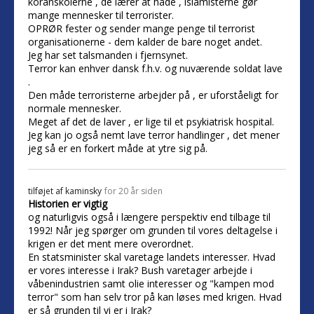
koranskolerne , de lærer at hade , islamisterne gør
mange mennesker til terrorister.
OPRØR fester og sender mange penge til terrorist
organisationerne - dem kalder de bare noget andet.
Jeg har set talsmanden i fjernsynet.
Terror kan enhver dansk f.h.v. og nuværende soldat lave
.
Den måde terroristerne arbejder på , er uforståeligt for
normale mennesker.
Meget af det de laver , er lige til et psykiatrisk hospital.
Jeg kan jo også nemt lave terror handlinger , det mener
jeg så er en forkert måde at ytre sig på.
tilføjet af
kaminsky
for 20 år siden
Historien er vigtig
og naturligvis også i længere perspektiv end tilbage til
1992! Når jeg spørger om grunden til vores deltagelse i
krigen er det ment mere overordnet.
En statsminister skal varetage landets interesser. Hvad
er vores interesse i Irak? Bush varetager arbejde i
våbenindustrien samt olie interesser og "kampen mod
terror" som han selv tror på kan løses med krigen. Hvad
er så grunden til vi er i Irak?