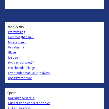
Mad & Vin
Pærevælling
Hemmeligheden...?
Nytårs menu
Grisehjerne
Glasur
JoYoggi
Hvad er der sket???
Pro chokoladekage
Hvor finder man Sour (pulver)?
opskrifterne hvor
Sport
uværdige tyrkere..!!
Husk at tippe under "Fodbold"
FCK er i topform