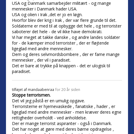
USA og Danmark samarbejder militært - og mange
mennesker i Danmark hader USA.
USA og olien i Irak ,det er jo en løgn.
Hvorfor blev der krig i Irak , der var flere grunde til det.
Soldaterne er med til at opbygge det hele , og terrorister
saboterer det hele - de vil ikke have demokrati.
Vi har meget at takke danske , og andre landes soldater
for - de kæmper imod terrorister , der er fløjtende
ligeglad med andre mennesker.
Dem og deres selvmordsbombere , der er fame mange
mennesker , der vil i paradiset.
Det er bare at trykke på knappen - det er ulogisk til
paradiset.
tilføjet af
mandaabenraa
for 20 år siden
Stoppe terrorismen.
Det vil jeg påstå er en umulig opgave.
Terroristerne er hjernevaskede , fanatiske , hader , er
ligeglad med andre mennesker - men kræver deres egne
rettigheder overholdt - ved anholdelse.
Der er mange terrorist aspiranter - også i Danmark.
Det har noget at gøre med deres børne opdragelse ,