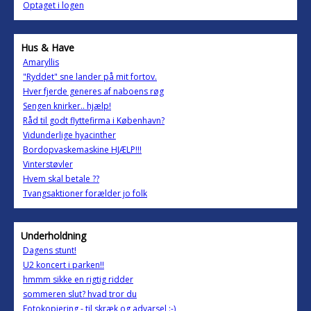
Optaget i logen
Hus & Have
Amaryllis
"Ryddet" sne lander på mit fortov.
Hver fjerde generes af naboens røg
Sengen knirker.. hjælp!
Råd til godt flyttefirma i København?
Vidunderlige hyacinther
Bordopvaskemaskine HJÆLP!!!
Vinterstøvler
Hvem skal betale ??
Tvangsaktioner forælder jo folk
Underholdning
Dagens stunt!
U2 koncert i parken!!
hmmm sikke en rigtig ridder
sommeren slut? hvad tror du
Fotokopiering - til skræk og advarsel :-)