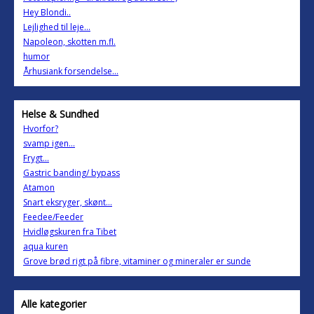
Hey Blondi..
Lejlighed til leje...
Napoleon, skotten m.fl.
humor
Århusiank forsendelse...
Helse & Sundhed
Hvorfor?
svamp igen...
Frygt...
Gastric banding/ bypass
Atamon
Snart eksryger, skønt...
Feedee/Feeder
Hvidløgskuren fra Tibet
aqua kuren
Grove brød rigt på fibre, vitaminer og mineraler er sunde
Alle kategorier