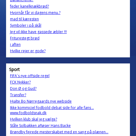
feder kanelknækbrød?
Hvornår får vi dagens menu.?
mad til kæresten
Symboler i på skål
Jeg vil ikke have gassede æbler !!!
Friturestegt brød
i aften
Hvilke rejer er gode?
Sport
FIFA´s nye offside regel
FCK Nykker?
Don Ø og Gud?
Transfer?
Hjalte Bo Nørregaards nye webside
Ikke kommiciel fodbold debat side for alle fans ..
www.fodboldsnak.dk
Hvilken klub skal jeg vælge?
Ståle Solbakken afløser Hans Backe
Brøndby fejrede mesterskabet med en sang på plænen...