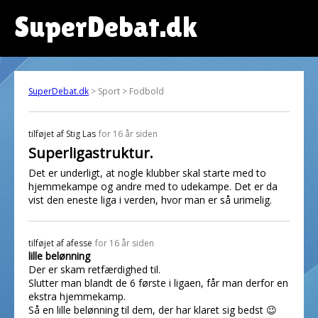
SuperDebat.dk
SuperDebat.dk
> Sport > Fodbold
tilføjet af
Stig Las
for 16 år siden
Superligastruktur.
Det er underligt, at nogle klubber skal starte med to
hjemmekampe og andre med to udekampe. Det er da
vist den eneste liga i verden, hvor man er så urimelig.
tilføjet af
afesse
for 16 år siden
lille belønning
Der er skam retfærdighed til.
Slutter man blandt de 6 første i ligaen, får man derfor en
ekstra hjemmekamp.
Så en lille belønning til dem, der har klaret sig bedst 😉