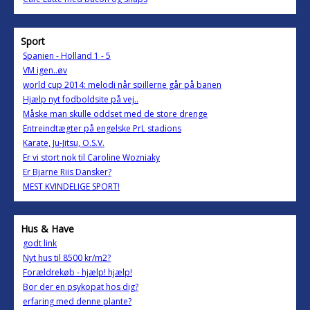
Sport
Spanien - Holland 1 - 5
VM igen..øv
world cup 2014: melodi når spillerne går på banen
Hjælp nyt fodboldsite på vej..
Måske man skulle oddset med de store drenge
Entreindtægter på engelske PrL stadions
Karate, Ju-Jitsu, O.S.V.
Er vi stort nok til Caroline Wozniaky
Er Bjarne Riis Dansker?
MEST KVINDELIGE SPORT!
Hus & Have
godt link
Nyt hus til 8500 kr/m2?
Forældrekøb - hjælp! hjælp!
Bor der en psykopat hos dig?
erfaring med denne plante?