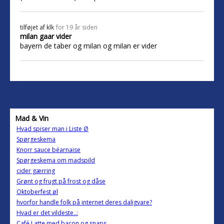
tilføjet af
klk
for 19 år siden
milan gaar vider
bayern de taber og milan og milan er vider
Mad & Vin
Hvad spiser man i Liste Ø
Spørgeskema
Knorr sauce béarnaise
Spørgeskema om madspild
cider gærring
Grønt og frugt på frost og dåse
Oktoberfest øl
hvorfor handle folk på internet deres daligvare?
Hvad er det vildeste..:
Café Latte med bacon og snaps