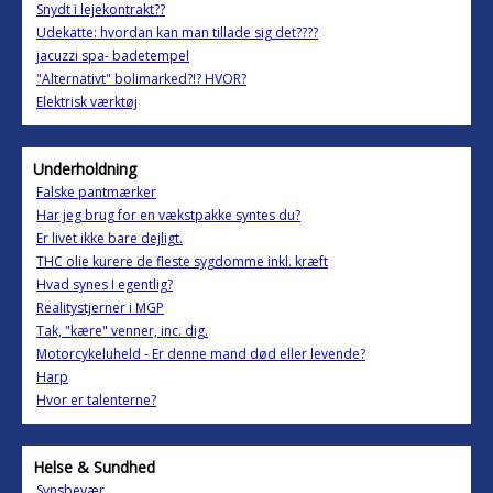
Snydt i lejekontrakt??
Udekatte: hvordan kan man tillade sig det????
jacuzzi spa- badetempel
"Alternativt" bolimarked?!? HVOR?
Elektrisk værktøj
Underholdning
Falske pantmærker
Har jeg brug for en vækstpakke syntes du?
Er livet ikke bare dejligt.
THC olie kurere de fleste sygdomme inkl. kræft
Hvad synes I egentlig?
Realitystjerner i MGP
Tak, "kære" venner, inc. dig.
Motorcykeluheld - Er denne mand død eller levende?
Harp
Hvor er talenterne?
Helse & Sundhed
Synsbevær