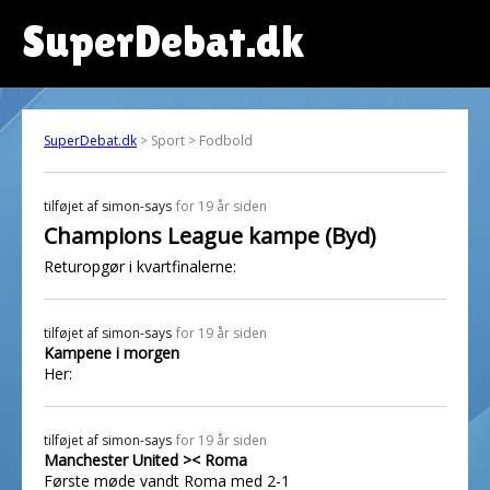
SuperDebat.dk
SuperDebat.dk
> Sport > Fodbold
tilføjet af
simon-says
for 19 år siden
Champions League kampe (Byd)
Returopgør i kvartfinalerne:
tilføjet af
simon-says
for 19 år siden
Kampene i morgen
Her:
tilføjet af
simon-says
for 19 år siden
Manchester United >< Roma
Første møde vandt Roma med 2-1