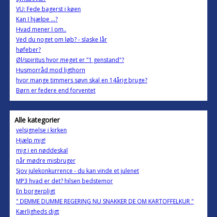
VU: Fede bagerst i køen
Kan I hjælpe ...?
Hvad mener I om..
Ved du noget om løb? - slaske lår
høfeber?
Øl/spiritus hvor meget er "1 genstand"?
Husmorråd mod ligthorn
hvor mange timmers søvn skal en 14årig bruge?
Børn er federe end forventet
Alle kategorier
velsignelse i kirken
Hjælp mig!
mig i en nøddeskal
når mødre misbruger
Sjov julekonkurrence - du kan vinde et julenet
MP3 hvad er det? hilsen bedstemor
En borgerpligt
" DEMME DUMME REGERING NU SNAKKER DE OM KARTOFFELKUR "
Kærligheds digt