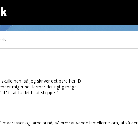
dk
selv
g skulle hen, så jeg skriver det bare her :D
ender mig rundt larmer det rigtig meget.
if" til at få det til at stoppe :)
e" madrasser og lamelbund, så prøv at vende lamellerne om, altså de