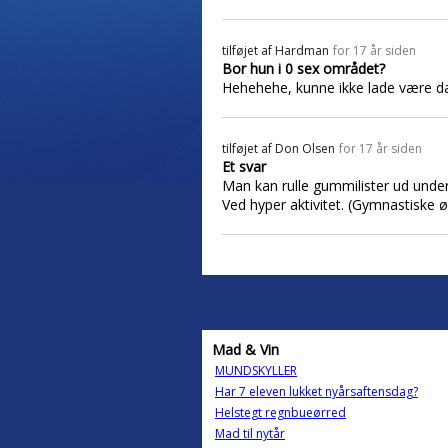
tilføjet af
Hardman
for 17 år siden
Bor hun i 0 sex området?
Hehehehe, kunne ikke lade være da 
tilføjet af
Don Olsen
for 17 år siden
Et svar
Man kan rulle gummilister ud under 
Ved hyper aktivitet. (Gymnastiske 
Mad & Vin
MUNDSKYLLER
Har 7 eleven lukket nyårsaftensdag?
Helstegt regnbueørred
Mad til nytår