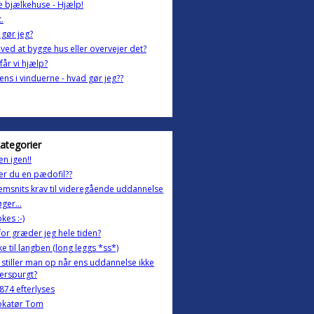
e bjælkehuse - Hjælp!
.
gør jeg?
 ved at bygge hus eller overvejer det?
får vi hjælp?
ns i vinduerne - hvad gør jeg??
kategorier
en igen!!
r du en pædofil??
msnits krav til videregående uddannelse
ger...
okes :-)
or græder jeg hele tiden?
kke til langben (long leggs *ss*)
stiller man op når ens uddannelse ikke
terspurgt?
 874 efterlyses
okatør Tom