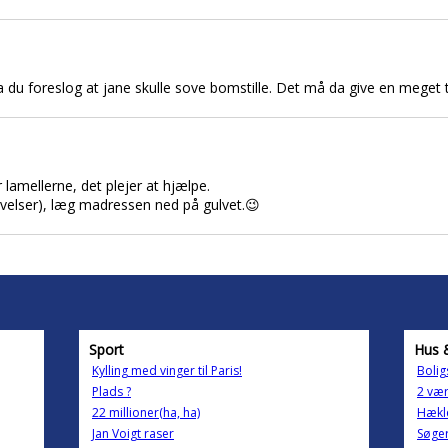
du foreslog at jane skulle sove bomstille. Det må da give en meget tr
lamellerne, det plejer at hjælpe.
øvelser), læg madressen ned på gulvet.😉
Sport
Hus 
Kylling med vinger til Paris!
Bolig
Plads ?
2 vær
22 millioner(ha, ha)
Hækle
Jan Voigt raser
Søger