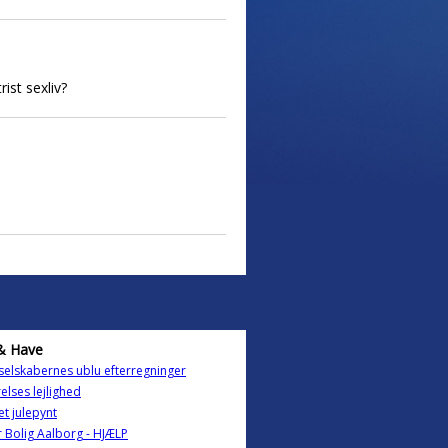
ist sexliv?
& Have
selskabernes ublu efterregninger
elses lejlighed
t julepynt
 Bolig Aalborg - HJÆLP