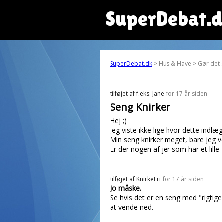
SuperDebat.
SuperDebat.dk
> Hus & Have > Gør det 
tilføjet af
f.eks. Jane
for 17 år siden
Seng Knirker
Hej ;)
Jeg viste ikke lige hvor dette indlæ
Min seng knirker meget, bare jeg v
Er der nogen af jer som har et lille "f
tilføjet af
KnirkeFri
for 17 år siden
Jo måske.
Se hvis det er en seng med "rigtig
at vende ned.