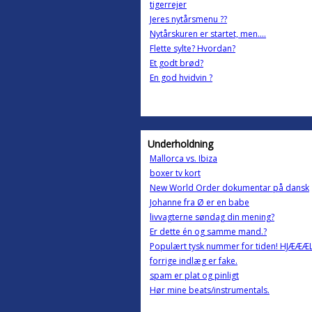
tigerrejer
Jeres nytårsmenu ??
Nytårskuren er startet, men....
Flette sylte? Hvordan?
Et godt brød?
En god hvidvin ?
Underholdning
Mallorca vs. Ibiza
boxer tv kort
New World Order dokumentar på dansk
Johanne fra Ø er en babe
livvagterne søndag din mening?
Er dette én og samme mand.?
Populært tysk nummer for tiden! HJÆÆÆL
forrige indlæg er fake.
spam er plat og pinligt
Hør mine beats/instrumentals.