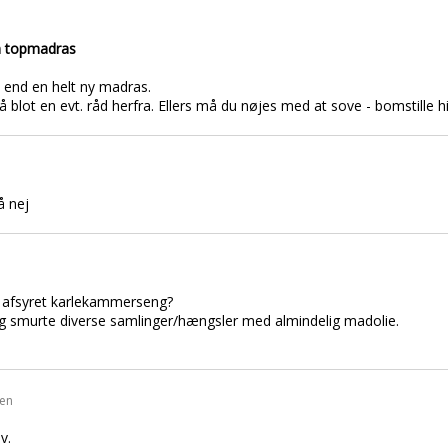
en topmadras
e end en helt ny madras.
så blot en evt. råd herfra. Ellers må du nøjes med at sove - bomstille hi
å nej
 afsyret karlekammerseng?
 og smurte diverse samlinger/hængsler med almindelig madolie.
den
v.