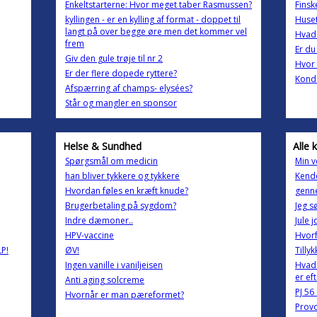
Enkeltstarterne: Hvor meget taber Rasmussen?
Finsk
kyllingen - er en kylling af format - doppet til
Huset
langt på over begge øre men det kommer vel
Hvad 
frem
Er du
Giv den gule trøje til nr 2
Hvor 
Er der flere dopede ryttere?
Konde
Afspærring af champs- elysées?
Står og mangler en sponsor
Helse & Sundhed
Alle 
Spørgsmål om medicin
Min v
han bliver tykkere og tykkere
Kende
Hvordan føles en kræft knude?
genne
Brugerbetaling på sygdom?
Jeg sø
Indre dæmoner..
Jule j
HPV-vaccine
Hvorf
P!
ØV!
Tilly
Ingen vanille i vaniljeisen
Hvad 
er ef
Anti aging solcreme
PJ 56
Hvornår er man pæreformet?
Prov