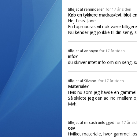
tilføjet af
reminderen
for 17 år siden
Køb en tykkere madras/evt. blot 
Hej f.eks. Jane
En topmadras vil nok være billiger
Nu kender jeg jo ikke til din seng, 
tilføjet af
anonym
for 17 år siden
info?
du skriver intet info om din seng, s
tilføjet af
Silvano.
for 17 år siden
Materiale?
Hvis nu som jeg havde en gammel
Så skildte jeg den ad ind imellem
Mvh.
tilføjet af
mrcash unlogged
for 17 år si
osv
Hvilket materiale, hvor gammel...os