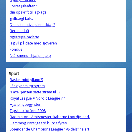
Forret juleaften?
din opskrift til lagkage
grillstegt kalkun!
Den ultimative julemiddag?
Berliner luft
tigerrejer-raclette
Jeg vil på date med sjoveren
Fondue
Ntårsmenu - hjælp hjælp
Sport
Basket midtjylland??
Lår-dynamitprogram
"Faxe "Jensen satte strøm til ..?
Royal League = Nordic League ? ?
Hjælp nybegynder!
Tipsklub foråret 2008
Badminton - Amtsmesterskaberne i nordjylland.
Flemming Østergaard burde fyres
Spændende Champions League 1/8-delsfinaler!