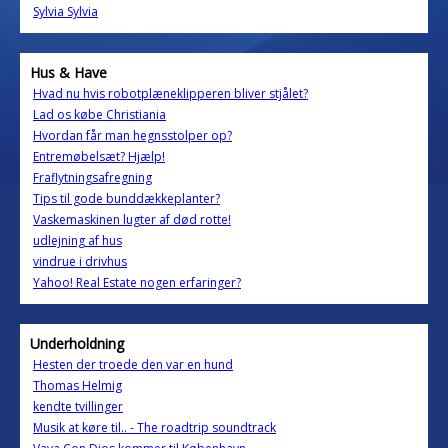
Sylvia Sylvia
Hus & Have
Hvad nu hvis robotplæneklipperen bliver stjålet?
Lad os købe Christiania
Hvordan får man hegnsstolper op?
Entremøbelsæt? Hjælp!
Fraflytningsafregning
Tips til gode bunddækkeplanter?
Vaskemaskinen lugter af død rotte!
udlejning af hus
vindrue i drivhus
Yahoo! Real Estate nogen erfaringer?
Underholdning
Hesten der troede den var en hund
Thomas Helmig
kendte tvillinger
Musik at køre til.. - The roadtrip soundtrack