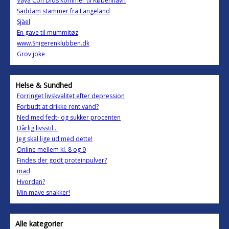
Vaya Con Dios kommer til København
Saddam stammer fra Langeland
Sjäel
En gave til mummitøz
www.Snigerenklubben.dk
Grov joke
Helse & Sundhed
Forringet livskvalitet efter depression
Forbudt at drikke rent vand?
Ned med fedt- og sukker procenten
Dårlig livsstil...
Jeg skal lige ud med dette!
Online mellem kl. 8 og 9
Findes der godt proteinpulver?
mad
Hvordan?
Min mave snakker!
Alle kategorier