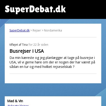
SuperDebat.dk
SuperDebat.dk
> Rejser > Nordamerika
tilføjet af
Tina
for 22 år siden
Busrejser i USA
Da min kæreste og jeg planlægger at tage på busrejse i
USA, vil vi gerne høre om der er nogen der har været på
sådan en tur og med hvilket rejseselskab ?
Mad & Vin
Nykogte klejner