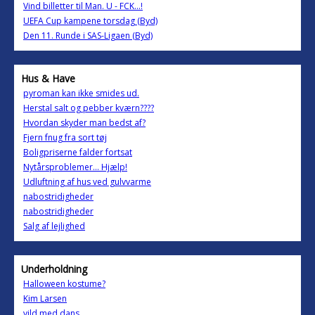
Vind billetter til Man. U - FCK...!
UEFA Cup kampene torsdag (Byd)
Den 11. Runde i SAS-Ligaen (Byd)
Hus & Have
pyroman kan ikke smides ud.
Herstal salt og pebber kværn????
Hvordan skyder man bedst af?
Fjern fnug fra sort tøj
Boligpriserne falder fortsat
Nytårsproblemer... Hjælp!
Udluftning af hus ved gulvvarme
nabostridigheder
nabostridigheder
Salg af lejlighed
Underholdning
Halloween kostume?
Kim Larsen
vild med dans