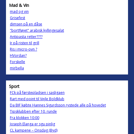
Mad & Vin
mad og vin
Grisefest
dimsen på en dåse
"bortfløjet" arabisk kyllingesalat
Antipasta retter????
Ir på risten til grill
Ris i micro-ovn ?
HVordan?
Forskelle
mirbella
Sport
FCk på førstepladsen i sasligaen
Rart med point til Vejle Boldklub
Da BIF købte Hannes Sigurdsson rystede alle på hovedet
Tipsklubben efter 10. runde
Fra klokken 10:00
Joseph Elanga er sgu pinlig
CL kampene – Onsdag (Byd)