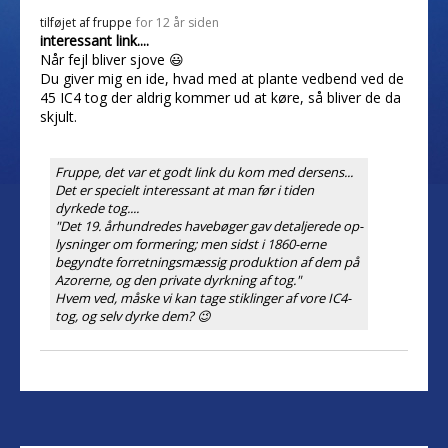
tilføjet af
fruppe
for 12 år siden
interessant link....
Når fejl bliver sjove 😃
Du giver mig en ide, hvad med at plante vedbend ved de
45 IC4 tog der aldrig kommer ud at køre, så bliver de da
skjult.
Fruppe, det var et godt link du kom med dersens...
Det er specielt interessant at man før i tiden
dyrkede tog....
"Det 19. århundredes havebøger gav detaljerede op­
lysninger om formering; men sidst i 1860-erne
begyndte forretnings­mæssig produktion af dem på
Azorerne, og den private dyrkning af tog."
Hvem ved, måske vi kan tage stiklinger af vore IC4-
tog, og selv dyrke dem? 😉