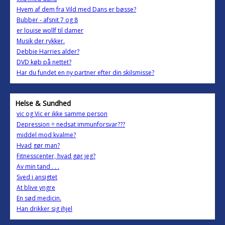
Hvem af dem fra Vild med Dans er bøsse?
Bubber - afsnit 7 og 8
er louise wollf til damer
Musik der rykker.
Debbie Harries alder?
DVD køb på nettet?
Har du fundet en ny partner efter din skilsmisse?
Helse & Sundhed
vic og Vic er ikke samme person
Depression = nedsat immunforsvar???
middel mod kvalme?
Hvad gør man?
Fitnesscenter, hvad gør jeg?
Av min tand . . .
Sved i ansigtet
At blive yngre
En sød medicin.
Han drikker sig ihjel