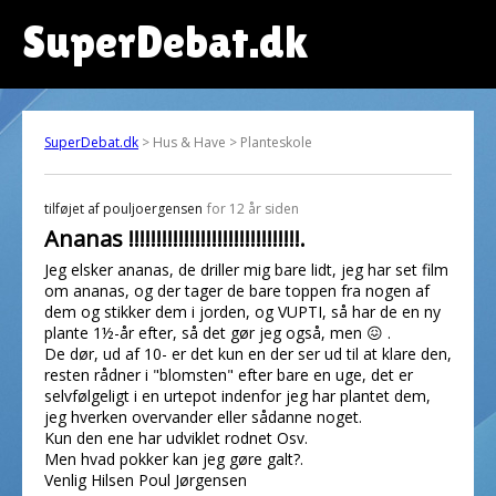
SuperDebat.dk
SuperDebat.dk
> Hus & Have > Planteskole
tilføjet af
pouljoergensen
for 12 år siden
Ananas !!!!!!!!!!!!!!!!!!!!!!!!!!!!!!!.
Jeg elsker ananas, de driller mig bare lidt, jeg har set film
om ananas, og der tager de bare toppen fra nogen af
dem og stikker dem i jorden, og VUPTI, så har de en ny
plante 1½-år efter, så det gør jeg også, men 😖 .
De dør, ud af 10- er det kun en der ser ud til at klare den,
resten rådner i "blomsten" efter bare en uge, det er
selvfølgeligt i en urtepot indenfor jeg har plantet dem,
jeg hverken overvander eller sådanne noget.
Kun den ene har udviklet rodnet Osv.
Men hvad pokker kan jeg gøre galt?.
Venlig Hilsen Poul Jørgensen