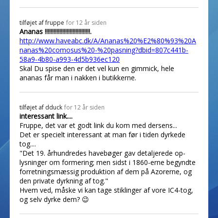
tilføjet af
fruppe
for 12 år siden
Ananas !!!!!!!!!!!!!!!!!!!!!!!!!!!!!!!.
http://www.haveabc.dk/A/Ananas%20%E2%80%93%20A
nanas%20comosus%20-%20pasning?dbid=807c441b-
58a9-4b80-a993-4d5b936ec120
Skal Du spise den er det vel kun en gimmick, hele
ananas får man i nakken i butikkerne.
tilføjet af
dduck
for 12 år siden
interessant link....
Fruppe, det var et godt link du kom med dersens...
Det er specielt interessant at man før i tiden dyrkede
tog....
"Det 19. århundredes havebøger gav detaljerede op­
lysninger om formering; men sidst i 1860-erne begyndte
forretnings­mæssig produktion af dem på Azorerne, og
den private dyrkning af tog."
Hvem ved, måske vi kan tage stiklinger af vore IC4-tog,
og selv dyrke dem? 😉