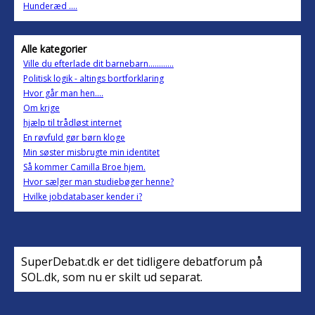
Hunderæd ....
Alle kategorier
Ville du efterlade dit barnebarn............
Politisk logik - altings bortforklaring
Hvor går man hen....
Om krige
hjælp til trådløst internet
En røvfuld gør børn kloge
Min søster misbrugte min identitet
Så kommer Camilla Broe hjem.
Hvor sælger man studiebøger henne?
Hvilke jobdatabaser kender i?
SuperDebat.dk er det tidligere debatforum på
SOL.dk, som nu er skilt ud separat.