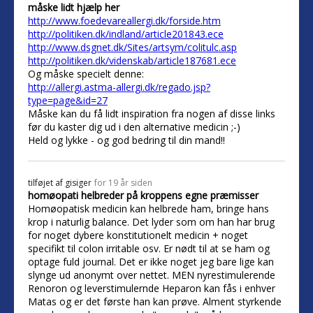
måske lidt hjælp her
http://www.foedevareallergi.dk/forside.htm
http://politiken.dk/indland/article201843.ece
http://www.dsgnet.dk/Sites/artsym/colitulc.asp
http://politiken.dk/videnskab/article187681.ece
Og måske specielt denne:
http://allergi.astma-allergi.dk/regado.jsp?
type=page&id=27
Måske kan du få lidt inspiration fra nogen af disse links
før du kaster dig ud i den alternative medicin ;-)
Held og lykke - og god bedring til din mand!!
tilføjet af
gisiger
for 19 år siden
homøopati helbreder på kroppens egne præmisser
Homøopatisk medicin kan helbrede ham, bringe hans
krop i naturlig balance. Det lyder som om han har brug
for noget dybere konstitutionelt medicin + noget
specifikt til colon irritable osv. Er nødt til at se ham og
optage fuld journal. Det er ikke noget jeg bare lige kan
slynge ud anonymt over nettet. MEN nyrestimulerende
Renoron og leverstimulernde Heparon kan fås i enhver
Matas og er det første han kan prøve. Alment styrkende