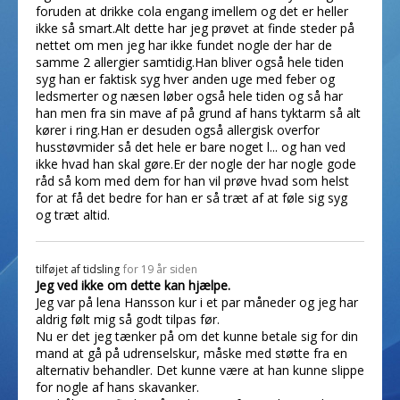
foruden at drikke cola engang imellem og det er heller
ikke så smart.Alt dette har jeg prøvet at finde steder på
nettet om men jeg har ikke fundet nogle der har de
samme 2 allergier samtidig.Han bliver også hele tiden
syg han er faktisk syg hver anden uge med feber og
ledsmerter og næsen løber også hele tiden og så har
han men fra sin mave af på grund af hans tyktarm så alt
kører i ring.Han er desuden også allergisk overfor
husstøvmider så det hele er bare noget l... og han ved
ikke hvad han skal gøre.Er der nogle der har nogle gode
råd så kom med dem for han vil prøve hvad som helst
for at få det bedre for han er så træt af at føle sig syg
og træt altid.
tilføjet af
tidsling
for 19 år siden
Jeg ved ikke om dette kan hjælpe.
Jeg var på lena Hansson kur i et par måneder og jeg har
aldrig følt mig så godt tilpas før.
Nu er det jeg tænker på om det kunne betale sig for din
mand at gå på udrenselskur, måske med støtte fra en
alternativ behandler. Det kunne være at han kunne slippe
for nogle af hans skavanker.