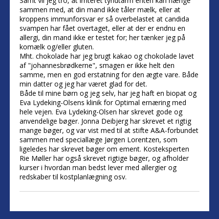
Samt vil jeg tro, at irriteret tyndtarm enten kan hænge
sammen med, at din mand ikke tåler mælk, eller at
kroppens immunforsvar er så overbelastet at candida
svampen har fået overtaget, eller at der er endnu en
allergi, din mand ikke er testet for; her tænker jeg på
komælk og/eller gluten.
Mht. chokolade har jeg brugt kakao og chokolade lavet
af "johannesbrødkerne", smagen er ikke helt den
samme, men en god erstatning for den ægte vare. Både
min datter og jeg har været glad for det.
Både til mine børn og jeg selv, har jeg haft en biopat og
Eva Lydeking-Olsens klinik for Optimal ernæring med
hele vejen. Eva Lydeking-Olsen har skrevet gode og
anvendelige bøger. Jonna Deibjerg har skrevet et rigtig
mange bøger, og var vist med til at stifte A&A-forbundet
sammen med speciallæge Jørgen Lorentzen, som
ligeledes har skrevet bøger om ement. Kosteksperten
Rie Møller har også skrevet rigtige bøger, og afholder
kurser i hvordan man bedst lever med allergier og
redskaber til kostplanlægning osv.