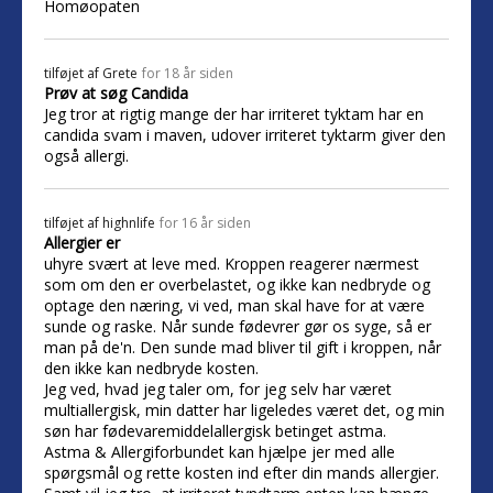
Homøopaten
tilføjet af
Grete
for 18 år siden
Prøv at søg Candida
Jeg tror at rigtig mange der har irriteret tyktam har en
candida svam i maven, udover irriteret tyktarm giver den
også allergi.
tilføjet af
highnlife
for 16 år siden
Allergier er
uhyre svært at leve med. Kroppen reagerer nærmest
som om den er overbelastet, og ikke kan nedbryde og
optage den næring, vi ved, man skal have for at være
sunde og raske. Når sunde fødevrer gør os syge, så er
man på de'n. Den sunde mad bliver til gift i kroppen, når
den ikke kan nedbryde kosten.
Jeg ved, hvad jeg taler om, for jeg selv har været
multiallergisk, min datter har ligeledes været det, og min
søn har fødevaremiddelallergisk betinget astma.
Astma & Allergiforbundet kan hjælpe jer med alle
spørgsmål og rette kosten ind efter din mands allergier.