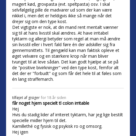
magert kød, grovpasta (evt. speltpasta) osv. I skal
selvfølgelig pille de madvarer ud som der kan være
nikkel i, men det er heldigvis ikke så mange når det
drejer sig om den type kost.
Det vigtigste er nok, at din mand rent mentalt vænner
sig til at hans livsstil skal ændres. At have irritabel
tyktarm og allergi betyder som regel at man må ændre
sin livsstil eller i hvert fald føre én der adskiller sig fra
gennemsnittets. Til gengæld kan man faktisk opleve et
øget velvære og en stærkere krop når man bliver
tvunget til at leve sådan. Det kan godt hjælpe at se på
de "positive bivirkninger" ved den type kost, femfor alt
det der er "forbudt" og som får det hele til at føles som
én lang straffemarch.
tilføjet af
gisiger
for 18 år siden
får noget hjem specielt tl colon irritable
Hej
Hvis du stadig lider af irriteret tyktarm, har jeg lige bestilt
specielle midler hjem til det.
Kamillethé og fysisk og psykisk ro og omsorg.
Hej igen