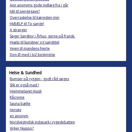
Ann anonyms gode indlæg fra i går
Idé til pengegave?
Overraskelse til kæresten min
HJÆÆLP til To sange!
A stranger
Søger Sangkor i Århus, gerne på fransk.
Hjælp til kunstner og sangtitel
Vejen til mandens hjerte
Don Ø med i tv2 bestyrelse
Helse & Sundhed
Bumser på ryggen - godt råd søges
Slik er også mad !
Hjemmelavet müsli
Råcreme
Sauna bælte
nervøs
en anonym
Nordvestjydsk indspark i rygedebatten
Virker Nuppo?