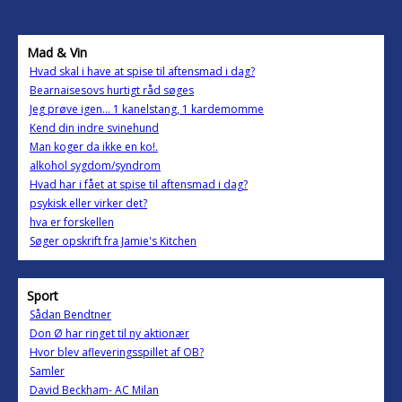
Mad & Vin
Hvad skal i have at spise til aftensmad i dag?
Bearnaisesovs hurtigt råd søges
Jeg prøve igen... 1 kanelstang, 1 kardemomme
Kend din indre svinehund
Man koger da ikke en ko!.
alkohol sygdom/syndrom
Hvad har i fået at spise til aftensmad i dag?
psykisk eller virker det?
hva er forskellen
Søger opskrift fra Jamie's Kitchen
Sport
Sådan Bendtner
Don Ø har ringet til ny aktionær
Hvor blev afleveringsspillet af OB?
Samler
David Beckham- AC Milan