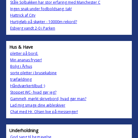
Ståle Solbakken har stor erfaring med Manchester C
Ingen snak under fodboldsang, tak!
Hattrick af City
Hurtigløb på skøjter - 10000m rekord?
Esbjerg vandt 2-0 i Parken
Hus & Have
pletter på bord.
Min ananas fryser!
Bolig i Århus
sorte pletter i brusekabine
træfældning
Håndværkertilbud ;)
Stoppet WC- hvad gør jeg?
Gammelt, mørkt skrivebord, hvad gør man?
Lad mig smage dine æbleskiver
Chat med Hr. Olsen live på messenger!
Underholdning
God sang til begravelse