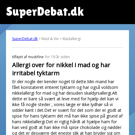
SuperDebat.dk
SuperDebat.dk
> Mad & Vin > Madallergi
tilføjet af
mustifine
for 19 år siden
Allergi over for nikkel i mad og har
irritabel tyktarm
Er der nogle der kender noget til dette.Min mand har
fået konstateret irriteret tyktarm og har også voldsom
nikkelallergi for mad og har desuden skaldyrsallergi.Alt
dette er bare så svært at leve med for hjælp det kan vi
ikke få nogle steder , vores læge er ikke lydhør så vi
sidder kønt i det.Det er svært for det som der er godt at
spise for hans tyktarm det må han ikke spise på grund af
hans nikkelallergi.Det er rigtig hårdt at hjælpe ham for
han ved godt at han ikke må spise chokolade og nødder
og det er desværre det eneste slik at han bryder sig om