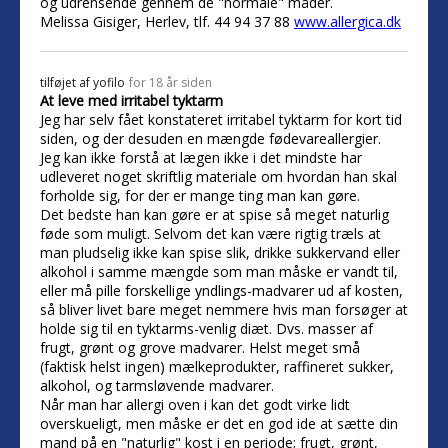
og udrensende gennem de "normale" måder.
Melissa Gisiger, Herlev, tlf. 44 94 37 88
www.allergica.dk
tilføjet af
yofilo
for 18 år siden
At leve med irritabel tyktarm
Jeg har selv fået konstateret irritabel tyktarm for kort tid
siden, og der desuden en mængde fødevareallergier.
Jeg kan ikke forstå at lægen ikke i det mindste har
udleveret noget skriftlig materiale om hvordan han skal
forholde sig, for der er mange ting man kan gøre.
Det bedste han kan gøre er at spise så meget naturlig
føde som muligt. Selvom det kan være rigtig træls at
man pludselig ikke kan spise slik, drikke sukkervand eller
alkohol i samme mængde som man måske er vandt til,
eller må pille forskellige yndlings-madvarer ud af kosten,
så bliver livet bare meget nemmere hvis man forsøger at
holde sig til en tyktarms-venlig diæt. Dvs. masser af
frugt, grønt og grove madvarer. Helst meget små
(faktisk helst ingen) mælkeprodukter, raffineret sukker,
alkohol, og tarmsløvende madvarer.
Når man har allergi oven i kan det godt virke lidt
overskueligt, men måske er det en god ide at sætte din
mand på en "naturlig" kost i en periode; frugt, grønt,