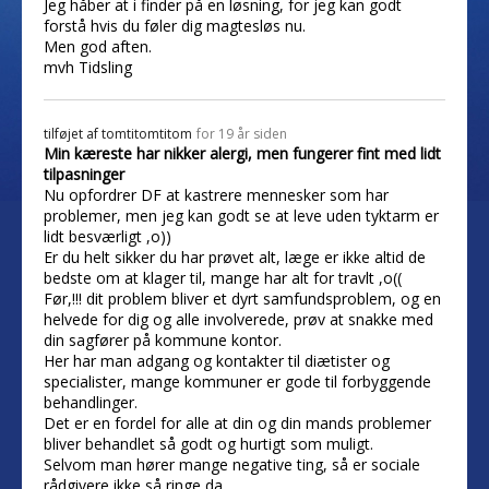
Jeg håber at i finder på en løsning, for jeg kan godt
forstå hvis du føler dig magtesløs nu.
Men god aften.
mvh Tidsling
tilføjet af
tomtitomtitom
for 19 år siden
Min kæreste har nikker alergi, men fungerer fint med lidt
tilpasninger
Nu opfordrer DF at kastrere mennesker som har
problemer, men jeg kan godt se at leve uden tyktarm er
lidt besværligt ,o))
Er du helt sikker du har prøvet alt, læge er ikke altid de
bedste om at klager til, mange har alt for travlt ,o((
Før,!!! dit problem bliver et dyrt samfundsproblem, og en
helvede for dig og alle involverede, prøv at snakke med
din sagfører på kommune kontor.
Her har man adgang og kontakter til diætister og
specialister, mange kommuner er gode til forbyggende
behandlinger.
Det er en fordel for alle at din og din mands problemer
bliver behandlet så godt og hurtigt som muligt.
Selvom man hører mange negative ting, så er sociale
rådgivere ikke så ringe da.