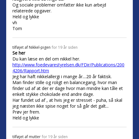
Og sociale problemer omfatter ikke kun arbejd
relaterede opgaver.
Held og lykke
vh
Tom
tilføjet af
Nikkel-pigen
for 19 år siden
Se her
Du kan læse en del om nikkel her.
http://www.foedevarestyrelsen.dk/FDir/Publications/200
4206/Rapport.htm
Jeg har haft nikkelallergi i mange år....20 år faktisk.
Man finder stille og roligt en balancegang, hvor man
finder ud af at der er dage hvor man mindre kan tåle et
enkelt stykke chokolade end andre dage.
Har fundet ud af , at hvis jeg er stresset - puha, så skal
jeg næsten ikke spise noget for så går det galt...
Prøv jer frem.
Held og lykke
tilføjet af
mutter
for 19 år siden