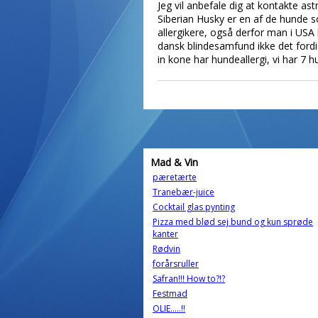
Jeg vil anbefale dig at kontakte as
Siberian Husky er en af de hunde so
allergikere, også derfor man i USA 
dansk blindesamfund ikke det ford
in kone har hundeallergi, vi har 7 
Mad & Vin
pæretærte
Tranebær-juice
Cocktail glas pynting
Pizza med blød sej bund og kun sprøde
kanter
Rødvin
forårsruller
Safran!!! How to?!?
Festmad
OLIE.....!!