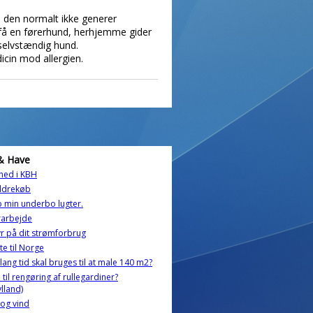
da den normalt ikke generer
å få en førerhund, herhjemme gider
selvstændig hund.
icin mod allergien.
& Have
ghed i KBH
ldrekøb
 min underbo lugter.
rarbejde
yr på dit strømforbrug
tte til Norge
lang tid skal bruges til at male 140 m2?
 til rengøring af rullegardiner?
ylland)
og vind