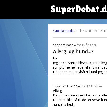
SuperDebat.
SuperDebat.dk
> Helse & Sundhed > Fri
tilføjet af
Maria A
for 15 år siden
Allergi og hund...?
Hej
Jeg er desværre blevet testet alle
symptomerne nede, eller bliver det
Det er en ret langhåret hund jeg har
tilføjet af
Hund.E.Ejer
for 15 år siden
Allergi
Der findes metoder til at holde a
Nu er et ikke så tit det er selve 
hundens hud.