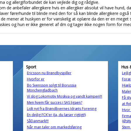
tma og allergiforbundet de kan vejlede dig og rådgive.
m de anbefaler allergikere hvis en allergiker absolut vil have hund, 
laver førerhunde til blinde med den for så kan blinde allergikere ogs
i de mener at huskyen er for vanskelig at oplære da den er en meget 
huskies og hun er ikke generet af dm og tager ikke nogen form for med
Sport
Hus 
Ericsson nu Brøndbyspiller
Lejli
Hvorfor er
Foræ
Bo Svensson solgt til Borussia
Hjælp
Mönchengladbach
Male
Vi slog Lokomotiv Moskva og vandt kampen!!!
Få st
Men hvem får succes i SAS ligaen?
at fly
Lidt nyt fra Brøndbyernes Idræts Forening
Hvor 
En dejlig FCK'er (Ja, du læser rigtigt!)
Firma
SåDanmark!!!
(Østj
Når man taler om markedsføring
Stem 