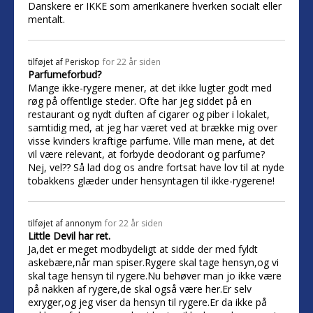
Danskere er IKKE som amerikanere hverken socialt eller
mentalt.
tilføjet af
Periskop
for 22 år siden
Parfumeforbud?
Mange ikke-rygere mener, at det ikke lugter godt med
røg på offentlige steder. Ofte har jeg siddet på en
restaurant og nydt duften af cigarer og piber i lokalet,
samtidig med, at jeg har været ved at brække mig over
visse kvinders kraftige parfume. Ville man mene, at det
vil være relevant, at forbyde deodorant og parfume?
Nej, vel?? Så lad dog os andre fortsat have lov til at nyde
tobakkens glæder under hensyntagen til ikke-rygerene!
tilføjet af
annonym
for 22 år siden
Little Devil har ret.
Ja,det er meget modbydeligt at sidde der med fyldt
askebære,når man spiser.Rygere skal tage hensyn,og vi
skal tage hensyn til rygere.Nu behøver man jo ikke være
på nakken af rygere,de skal også være her.Er selv
exryger,og jeg viser da hensyn til rygere.Er da ikke på