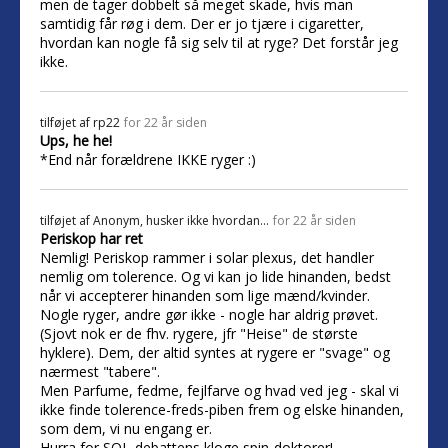
men de tager dobbelt så meget skade, hvis man
samtidig får røg i dem. Der er jo tjære i cigaretter,
hvordan kan nogle få sig selv til at ryge? Det forstår jeg
ikke.
tilføjet af
rp22
for 22 år siden
Ups, he he!
*End når forældrene IKKE ryger :)
tilføjet af
Anonym, husker ikke hvordan...
for 22 år siden
Periskop har ret
Nemlig! Periskop rammer i solar plexus, det handler
nemlig om tolerence. Og vi kan jo lide hinanden, bedst
når vi accepterer hinanden som lige mænd/kvinder.
Nogle ryger, andre gør ikke - nogle har aldrig prøvet.
(Sjovt nok er de fhv. rygere, jfr "Heise" de største
hyklere). Dem, der altid syntes at rygere er "svage" og
nærmest "tabere".
Men Parfume, fedme, fejlfarve og hvad ved jeg - skal vi
ikke finde tolerence-freds-piben frem og elske hinanden,
som dem, vi nu engang er.
Hurra for SOL-debattens kloge spin-doktorer!