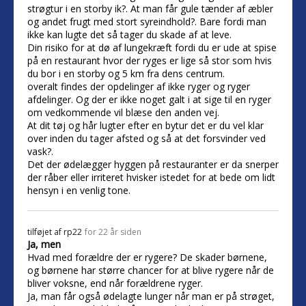
strøgtur i en storby ik?. At man får gule tænder af æbler
og andet frugt med stort syreindhold?. Bare fordi man
ikke kan lugte det så tager du skade af at leve.
Din risiko for at dø af lungekræft fordi du er ude at spise
på en restaurant hvor der ryges er lige så stor som hvis
du bor i en storby og 5 km fra dens centrum.
overalt findes der opdelinger af ikke ryger og ryger
afdelinger. Og der er ikke noget galt i at sige til en ryger
om vedkommende vil blæse den anden vej.
At dit tøj og hår lugter efter en bytur det er du vel klar
over inden du tager afsted og så at det forsvinder ved
vask?.
Det der ødelægger hyggen på restauranter er da snerper
der råber eller irriteret hvisker istedet for at bede om lidt
hensyn i en venlig tone.
tilføjet af
rp22
for 22 år siden
Ja, men
Hvad med forældre der er rygere? De skader børnene,
og børnene har større chancer for at blive rygere når de
bliver voksne, end når forældrene ryger.
Ja, man får også ødelagte lunger når man er på strøget,