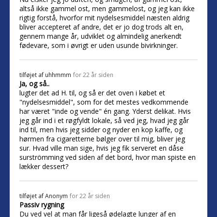
altså ikke gammel ost, men gammelost, og jeg kan ikke
rigtig forstå, hvorfor mit nydelsesmiddel næsten aldrig
bliver accepteret af andre, det er jo dog trods alt en,
gennem mange år, udviklet og almindelig anerkendt
fødevare, som i øvrigt er uden usunde bivirkninger.
tilføjet af
uhhmmm
for 22 år siden
Ja, og så..
lugter det ad H. til, og så er det oven i købet et
"nydelsesmiddel", som for det mestes vedkommende
har været "inde og vende" én gang. Yderst delikat. Hvis
jeg går ind i et røgfyldt lokale, så ved jeg, hvad jeg går
ind til, men hvis jeg sidder og nyder en kop kaffe, og
hørmen fra cigaretterne bølger over til mig, bliver jeg
sur. Hvad ville man sige, hvis jeg fik serveret en dåse
surströmming ved siden af det bord, hvor man spiste en
lækker dessert?
tilføjet af
Anonym
for 22 år siden
Passiv rygning
Du ved vel at man får ligeså ødelagte lunger af en