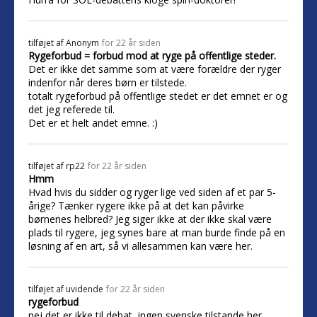
tilføjet af
Anonym
for 22 år siden
Rygeforbud = forbud mod at ryge på offentlige steder.
Det er ikke det samme som at være forældre der ryger
indenfor når deres børn er tilstede.
totalt rygeforbud på offentlige stedet er det emnet er og
det jeg referede til.
Det er et helt andet emne. :)
tilføjet af
rp22
for 22 år siden
Hmm
Hvad hvis du sidder og ryger lige ved siden af et par 5-
årige? Tænker rygere ikke på at det kan påvirke
børnenes helbred? Jeg siger ikke at der ikke skal være
plads til rygere, jeg synes bare at man burde finde på en
løsning af en art, så vi allesammen kan være her.
tilføjet af
uvidende
for 22 år siden
rygeforbud
nej det er ikke til debat, ingen svenske tilstande her.