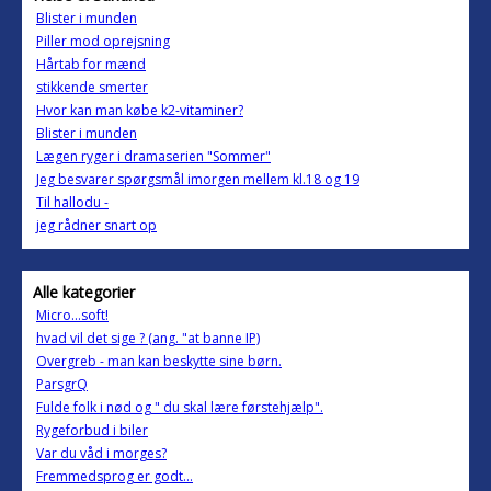
Blister i munden
Piller mod oprejsning
Hårtab for mænd
stikkende smerter
Hvor kan man købe k2-vitaminer?
Blister i munden
Lægen ryger i dramaserien "Sommer"
Jeg besvarer spørgsmål imorgen mellem kl.18 og 19
Til hallodu -
jeg rådner snart op
Alle kategorier
Micro...soft!
hvad vil det sige ? (ang. "at banne IP)
Overgreb - man kan beskytte sine børn.
ParsgrQ
Fulde folk i nød og " du skal lære førstehjælp".
Rygeforbud i biler
Var du våd i morges?
Fremmedsprog er godt...