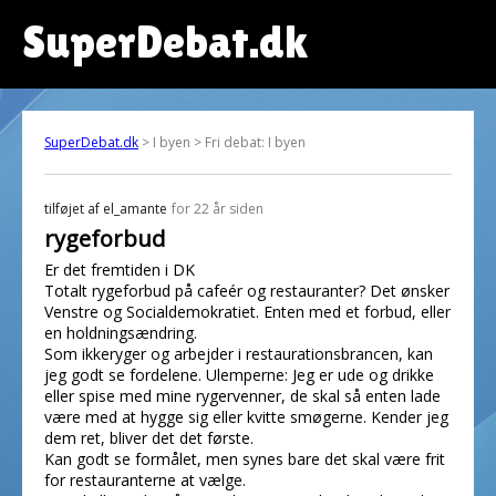
SuperDebat.dk
SuperDebat.dk
> I byen > Fri debat: I byen
tilføjet af
el_amante
for 22 år siden
rygeforbud
Er det fremtiden i DK
Totalt rygeforbud på cafeér og restauranter? Det ønsker
Venstre og Socialdemokratiet. Enten med et forbud, eller
en holdningsændring.
Som ikkeryger og arbejder i restaurationsbrancen, kan
jeg godt se fordelene. Ulemperne: Jeg er ude og drikke
eller spise med mine rygervenner, de skal så enten lade
være med at hygge sig eller kvitte smøgerne. Kender jeg
dem ret, bliver det det første.
Kan godt se formålet, men synes bare det skal være frit
for restauranterne at vælge.