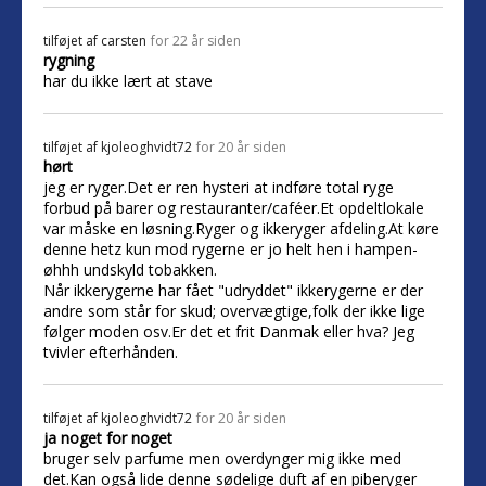
tilføjet af
carsten
for 22 år siden
rygning
har du ikke lært at stave
tilføjet af
kjoleoghvidt72
for 20 år siden
hørt
jeg er ryger.Det er ren hysteri at indføre total ryge
forbud på barer og restauranter/caféer.Et opdeltlokale
var måske en løsning.Ryger og ikkeryger afdeling.At køre
denne hetz kun mod rygerne er jo helt hen i hampen-
øhhh undskyld tobakken.
Når ikkerygerne har fået "udryddet" ikkerygerne er der
andre som står for skud; overvægtige,folk der ikke lige
følger moden osv.Er det et frit Danmak eller hva? Jeg
tvivler efterhånden.
tilføjet af
kjoleoghvidt72
for 20 år siden
ja noget for noget
bruger selv parfume men overdynger mig ikke med
det.Kan også lide denne sødelige duft af en piberyger