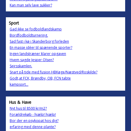
Kan man selv lave sukker?
Sport
Gad ikke se fodboldlandskamp
Bordfodboldturnering.
Sad fast i kø i Skanderborg forleden
En masse idéer til spænende sporter?
Ingen landstræner klarer opgaven
Hvem sagde Jesper Olsen?
Sejrsskamlen.
Snart på tide med fusion HBKøge/Næstved/Roskilde?
Godt,at FCK, Brøndby, OB, FCN tabte
kampsort...
Hus & Have
Nyt hus til 8500 kr/m2?
Forældrekøb - hjælp! hjælp!
Bor der en psykopat hos dig?
erfaring med denne plante?