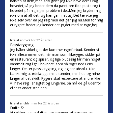
nakken af dem,men selv gider jeg ikke have deres røg i
hovedet,så jeg beder dem da pænt om ikke puste røg i
hovedet på mig,ingen problem i det.Men jeg bryder mig
ikke om at alt det røg hænger i mit tøj.Det tænkte jeg
ikke selv over da jeg røg,men det gør jeg nu.Men for mig
er rygere fredet.jeg kender det jo,det med at ryge,hej
tilføjet af
rp22
for 22 år siden
Passiv rygning
Jeg håber virkelig at der kommer rygeforbud. Kender vi
ikke allesammen det, når man som ikkeryger, sidder på
en restaurant og spiser, og lige pludselig får man noget
vammelt røg lige i hovedet, som så ryger ned i ens
lunger. Det er passiv rygning, og jeg har absolut ikke
tænkt mig at ødelægge mine tænder, min hud og mine
lunger af det skidt. Rygere skal respektere at andre ikke
vil have røg i ansigtet og lungerne. Så må de gå udenfor
eller et andet sted hen.
tilføjet af
uhhmmm
for 22 år siden
Dufte ??
Nu elsker jeg jo duften, og smagen, af gammel ost,