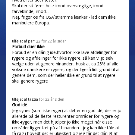
Skal der så føres hetz imod overvægtige, imod
farveblinde, imod....
Nej, frigør os fra USA´stramme lænker - lad dem ikke
manipulere Europa.
tilføjet af
per123
for 22 år siden
Forbud duer ikke
Forbud er en dårlig ide,hvorfor ikke lave afdelinger for
rygere og afdelinger for ikke rygere. så kan vi jo selv
vælge uden at genere hinanden, husk at ca 25% af alle
voksne danskere er rygere, og der ligeså lidt grund til at
genere dem, som der heller ikke er grund til at rygere
skal genere rygere
tilføjet af
tazzia
for 22 år siden
God idé
Jeg synes (som ikke ryger) at det er en god idé, der er jo
allerede på de fleste resturenter områder for rygere og
ikke-ryger, men det hjælper jo ikke meget når disse
områder ligger tæt på af hinanden... jeg kan ikke tåle at
få røg i hovedt det er ulækkert og jeg får det dårligt af