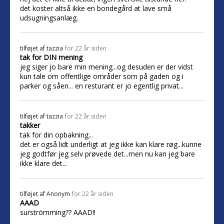
det koster altså ikke en bondegård at lave små
udsugningsanlæg.
tilføjet af
tazzia
for 22 år siden
tak for DIN mening
jeg siger jo bare min mening...og desuden er der vidst
kun tale om offentlige områder som på gaden og i
parker og såen... en resturant er jo egentlig privat...
tilføjet af
tazzia
for 22 år siden
takker
tak for din opbakning...
det er også lidt underligt at jeg ikke kan klare røg...kunne
jeg godtfør jeg selv prøvede det...men nu kan jeg bare
ikke klare det...
tilføjet af
Anonym
for 22 år siden
AAAD
surströmming?? AAAD!!