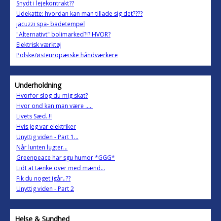
Snydt i lejekontrakt??
Udekatte: hvordan kan man tillade sig det????
jacuzzi spa- badetempel
"Alternativt" bolimarked?!? HVOR?
Elektrisk værktøj
Polske/østeuropæiske håndværkere
Underholdning
Hvorfor slog du mig skat?
Hvor ond kan man være .....
Livets Sæd..!!
Hvis jeg var elektriker
Unyttig viden - Part 1...
Når lunten lugter...
Greenpeace har sgu humor *GGG*
Lidt at tænke over med mænd...
Fik du noget igår..??
Unyttig viden - Part 2
Helse & Sundhed