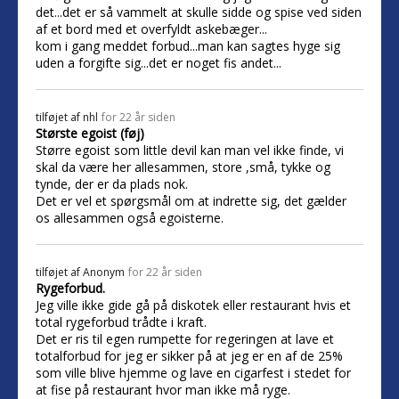
det...det er så vammelt at skulle sidde og spise ved siden
af et bord med et overfyldt askebæger...
kom i gang meddet forbud...man kan sagtes hyge sig
uden a forgifte sig...det er noget fis andet...
tilføjet af
nhl
for 22 år siden
Største egoist (føj)
Større egoist som little devil kan man vel ikke finde, vi
skal da være her allesammen, store ,små, tykke og
tynde, der er da plads nok.
Det er vel et spørgsmål om at indrette sig, det gælder
os allesammen også egoisterne.
tilføjet af
Anonym
for 22 år siden
Rygeforbud.
Jeg ville ikke gide gå på diskotek eller restaurant hvis et
total rygeforbud trådte i kraft.
Det er ris til egen rumpette for regeringen at lave et
totalforbud for jeg er sikker på at jeg er en af de 25%
som ville blive hjemme og lave en cigarfest i stedet for
at fise på restaurant hvor man ikke må ryge.