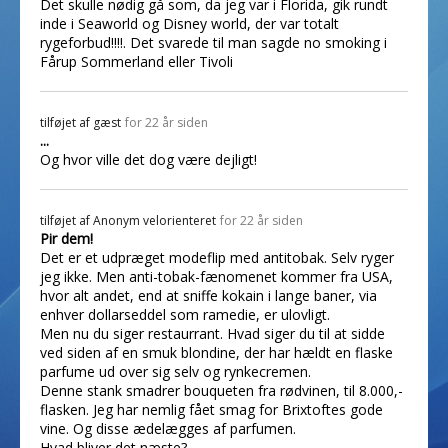
Det skulle nødig gå som, da jeg var i Florida, gik rundt
inde i Seaworld og Disney world, der var totalt
rygeforbud!!!!. Det svarede til man sagde no smoking i
Fårup Sommerland eller Tivoli
tilføjet af
gæst
for 22 år siden
...
Og hvor ville det dog være dejligt!
tilføjet af
Anonym velorienteret
for 22 år siden
Pir dem!
Det er et udpræget modeflip med antitobak. Selv ryger
jeg ikke. Men anti-tobak-fænomenet kommer fra USA,
hvor alt andet, end at sniffe kokain i lange baner, via
enhver dollarseddel som ramedie, er ulovligt.
Men nu du siger restaurrant. Hvad siger du til at sidde
ved siden af en smuk blondine, der har hældt en flaske
parfume ud over sig selv og rynkecremen.
Denne stank smadrer bouqueten fra rødvinen, til 8.000,-
flasken. Jeg har nemlig fået smag for Brixtoftes gode
vine. Og disse ædelægges af parfumen.
Hvad bliver det næste?.