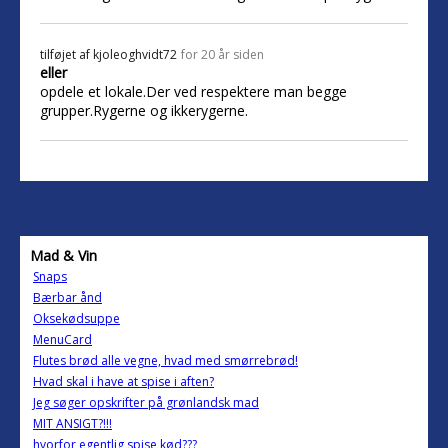
tilføjet af
kjoleoghvidt72
for 20 år siden
eller
opdele et lokale.Der ved respektere man begge
grupper.Rygerne og ikkerygerne.
Mad & Vin
Snaps
Bærbar ånd
Oksekødsuppe
MenuCard
Flutes brød alle vegne, hvad med smørrebrød!
Hvad skal i have at spise i aften?
Jeg søger opskrifter på grønlandsk mad
MIT ANSIGT?!!!
hvorfor egentlig spise kød???