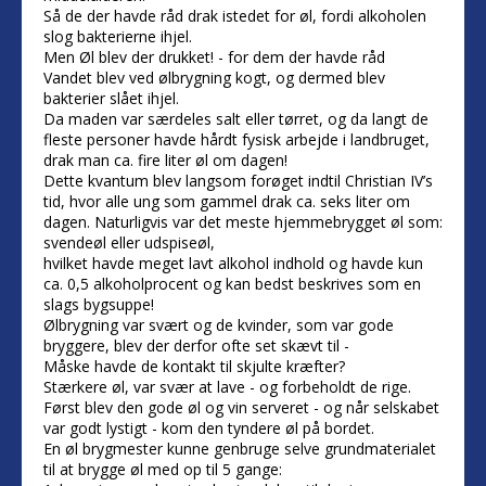
Så de der havde råd drak istedet for øl, fordi alkoholen
slog bakterierne ihjel.
Men Øl blev der drukket! - for dem der havde råd
Vandet blev ved ølbrygning kogt, og dermed blev
bakterier slået ihjel.
Da maden var særdeles salt eller tørret, og da langt de
fleste personer havde hårdt fysisk arbejde i landbruget,
drak man ca. fire liter øl om dagen!
Dette kvantum blev langsom forøget indtil Christian IV’s
tid, hvor alle ung som gammel drak ca. seks liter om
dagen. Naturligvis var det meste hjemmebrygget øl som:
svendeøl eller udspiseøl,
hvilket havde meget lavt alkohol indhold og havde kun
ca. 0,5 alkoholprocent og kan bedst beskrives som en
slags bygsuppe!
Ølbrygning var svært og de kvinder, som var gode
bryggere, blev der derfor ofte set skævt til -
Måske havde de kontakt til skjulte kræfter?
Stærkere øl, var svær at lave - og forbeholdt de rige.
Først blev den gode øl og vin serveret - og når selskabet
var godt lystigt - kom den tyndere øl på bordet.
En øl brygmester kunne genbruge selve grundmaterialet
til at brygge øl med op til 5 gange: