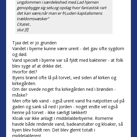
ungdommen i særdeleshed med.Lad hjernen
genopbygge sig selv,og opdag hvor fantastisk rart
det kan være,når man er fri,uden kapitalismens
trældomsvæsker"
Citatet..
slut [f]
Tjaa det er jo grunden
Vandet i byerne kunne være urent - det gav ofte sygdom
og død.
Vand specielt i byerne var så fyldt med bakterier - at folk
blev syge af at drikke det.
Hvorfor det?
Byens brønd ofte lå på torvet, ved siden af kirken og
kirkegården.
Om der sivede noget fra kirkegården ned i brønden -
måske?
Men ofte løb vand - også urent vand fra natpotten ud på
gaden og sank så ned i jorden - noget endte vel også
henne på torvet - ikke særligt lækkert!
Kloak var ikke anlagt i middelalderbyerne. Romerne
havde både rindende vand, badeanstalter og kloaker, så
byen blev holdt ren. Det blev glemt totalt i
middelalderen!