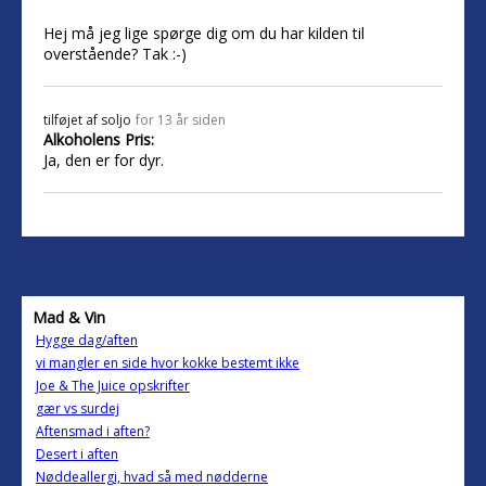
Hej må jeg lige spørge dig om du har kilden til
overstående? Tak :-)
tilføjet af
soljo
for 13 år siden
Alkoholens Pris:
Ja, den er for dyr.
Mad & Vin
Hygge dag/aften
vi mangler en side hvor kokke bestemt ikke
Joe & The Juice opskrifter
gær vs surdej
Aftensmad i aften?
Desert i aften
Nøddeallergi, hvad så med nødderne