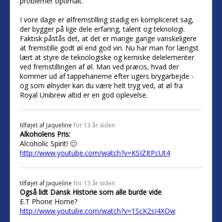
problemer optimalt.
I vore dage er ølfremstilling stadig en kompliceret sag,
der bygger på lige dele erfaring, talent og teknologi.
Faktisk påstås det, at det er mange gange vanskeligere
at fremstille godt øl end god vin. Nu har man for længst
lært at styre de teknologiske og kemiske delelementer
ved fremstillingen af øl. Man ved præcis, hvad der
kommer ud af tappehanerne efter ugers brygarbejde -
og som ølnyder kan du være helt tryg ved, at øl fra
Royal Unibrew altid er en god oplevelse.
tilføjet af
Jaqueline
for 13 år siden
Alkoholens Pris:
Alcoholic Spirit! 🙁
http://www.youtube.com/watch?v=KSIZItPcUt4
tilføjet af
Jaqueline
for 13 år siden
Også lidt Dansk Historie som alle burde vide
E.T Phone Home?
http://www.youtube.com/watch?v=1ScK2sI4XOw