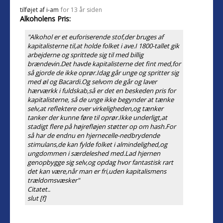
tilføjet af
i-am
for 13 år siden
Alkoholens Pris:
"Alkohol er et euforiserende stof,der bruges af
kapitalisterne til,at holde folket i ave.I 1800-tallet gik
arbejderne og sprittede sig til med billig
brændevin.Det havde kapitalisterne det fint med,for
så gjorde de ikke oprør.Idag går unge og spritter sig
med øl og Bacardi.Og selvom de går og laver
hærværkk i fuldskab,så er det en beskeden pris for
kapitalisterne, så de unge ikke begynder at tænke
selv,at reflektere over virkeligheden,og tænker
tanker der kunne føre til oprør.Ikke underligt,at
stadigt flere på højrefløjen støtter op om hash.For
så har de endnu en hjernecelle-nedbrydende
stimulans,de kan fylde folket i almindelighed,og
ungdommen i særdeleshed med.Lad hjernen
genopbygge sig selv,og opdag hvor fantastisk rart
det kan være,når man er fri,uden kapitalismens
trældomsvæsker"
Citatet..
slut [f]