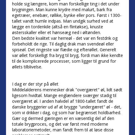
holde sig længere, kom man forskellige ting i det under
brygningen. Man kunne krydre med malurt, bark fra
egetræer, enebær, røllike, bynke eller pors. Først i 1300-
tallet vandt humle indpas. Man undgik surhed ved at
lægge en tordenkile (altså en flintøkse), knuste
østersskaller eller et hønseæg ned i øltønden.
Den bedste kvalitet var herreøl - det var en festdrik og
forbeholdt de rige. Til daglig drak man svendeøl eller
spiseøl. Det ringeste var flædie og efterøllet. Generelt
var øllet forskelligt fra bryg til bryg, fordi man ikke kendte
til de komplicerede processer, som ligger til grund for
øllets tilblivelse.
I dag er der styr på øllet
Middelalderens mennesker drak "overgæret" øl, lidt sødt
ligesom hvidtøl. Mange englændere sværger stadig til
overgæret øl. I anden halvdel af 1800-tallet fandt de
danske bryggerier ud af at brygge "undergæret" øl - det,
som vi drikker i dag, og som har begrænset holdbarhed.
Gær og dermed gæringen er en væsentlig del af den
totale brygproces, og det var først med moderne
laboratoriemetoder, man fandt frem til at løse disse