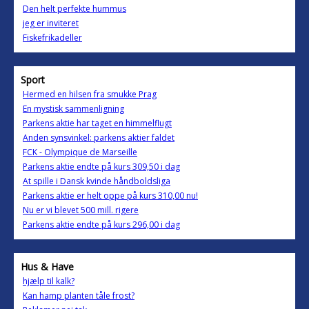
Den helt perfekte hummus
jeg er inviteret
Fiskefrikadeller
Sport
Hermed en hilsen fra smukke Prag
En mystisk sammenligning
Parkens aktie har taget en himmelflugt
Anden synsvinkel: parkens aktier faldet
FCK - Olympique de Marseille
Parkens aktie endte på kurs 309,50 i dag
At spille i Dansk kvinde håndboldsliga
Parkens aktie er helt oppe på kurs 310,00 nu!
Nu er vi blevet 500 mill. rigere
Parkens aktie endte på kurs 296,00 i dag
Hus & Have
hjælp til kalk?
Kan hamp planten tåle frost?