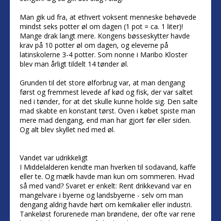
Man gik ud fra, at ethvert voksent menneske behøvede
mindst seks potter øl om dagen (1 pot = ca. 1 liter)!
Mange drak langt mere. Kongens bøsseskytter havde
krav på 10 potter øl om dagen, og eleverne på
latinskolerne 3-4 potter. Som nonne i Maribo Kloster
blev man årligt tildelt 14 tønder øl.
Grunden til det store ølforbrug var, at man dengang
først og fremmest levede af kød og fisk, der var saltet
ned i tønder, for at det skulle kunne holde sig. Den salte
mad skabte en konstant tørst. Oven i købet spiste man
mere mad dengang, end man har gjort før eller siden.
Og alt blev skyllet ned med øl.
Vandet var udrikkeligt
I Middelalderen kendte man hverken til sodavand, kaffe
eller te. Og mælk havde man kun om sommeren. Hvad
så med vand? Svaret er enkelt: Rent drikkevand var en
mangelvare i byerne og landsbyerne - selv om man
dengang aldrig havde hørt om kemikalier eller industri.
Tankeløst forurenede man brøndene, der ofte var rene