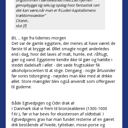
ungdommen i særdeleshed med.Lad hjernen
genopbygge sig selv,og opdag hvor fantastisk rart
det kan være,når man er fri,uden kapitalismens
trældomsvæsker"
Citatet..
slut [f]
ØL ... lige fra tidernes morgen
Det var de gamle egyptere, der menes at have været de
første til at brygge øl. Øllet smagte noget anderledes
end i dag, hvor det laves af malt, humle, evt. råfrugt,
gær og vand. Egypterne kendte ikke til gær og hældte i
stedet dadelsaft i øllet - det søde frugtsukker fik
alkoholprocenten til at stige. Dengang - nogle årtusinder
før vores tidsregning - nøjedes man ikke med at drikke
øllet. Store mængder blev også anvendt som offergaver
til guderne.
Både Egtvedpigen og Odin drak øl
I Danmark skal vi frem til bronzealderen (1300-1000
f.Kr.), før vi har bevis for eksistensen af oldtidsøl. I
Egtvedpigens grav har man fundet resterne af en gæret
drik bestående af hvede, tyttebær, mose-porse og