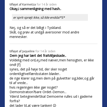
tilføjet af
Karmeitza
for 14 år siden
Okay,i sammenligning med hash..
er sprit-sprøjt ikke, så ilde endda!*S*
Nej, og så er det billigt i Tyskland.
Skål, og prøv at undgå aversioner mod andre
mennesker.
tilføjet af
Jaqueline
for 14 år siden
Dem jeg har lært det fra!Miljøskade..
Voldelig med ord,ej,med næver,men hensigten, er ikke
ond! [f]
synes, det på høje tid, der sker noget
ordentligt!velfærdsstaten bløder..
de rige klarer sig,men dem på gulvet!ter sig,lider,og går
til af vrede...
hvis regeringen ikke gør noget?
Demonstration?bare Ordet-Demon...
Yderst betegnende!Skal Demoerne rulles ud i gaderne
forfra?
det lader til,at være tanken! 😕