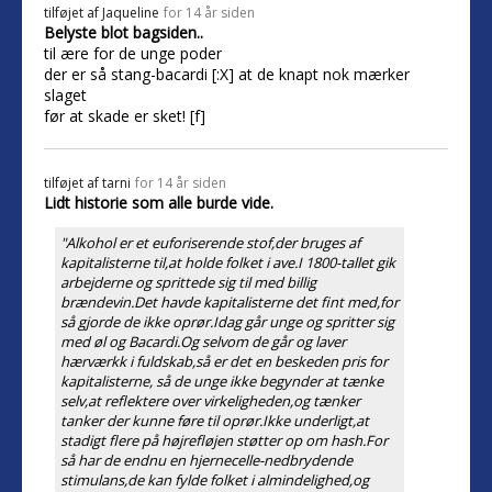
tilføjet af
Jaqueline
for 14 år siden
Belyste blot bagsiden..
til ære for de unge poder
der er så stang-bacardi [:X] at de knapt nok mærker
slaget
før at skade er sket! [f]
tilføjet af
tarni
for 14 år siden
Lidt historie som alle burde vide.
"Alkohol er et euforiserende stof,der bruges af
kapitalisterne til,at holde folket i ave.I 1800-tallet gik
arbejderne og sprittede sig til med billig
brændevin.Det havde kapitalisterne det fint med,for
så gjorde de ikke oprør.Idag går unge og spritter sig
med øl og Bacardi.Og selvom de går og laver
hærværkk i fuldskab,så er det en beskeden pris for
kapitalisterne, så de unge ikke begynder at tænke
selv,at reflektere over virkeligheden,og tænker
tanker der kunne føre til oprør.Ikke underligt,at
stadigt flere på højrefløjen støtter op om hash.For
så har de endnu en hjernecelle-nedbrydende
stimulans,de kan fylde folket i almindelighed,og