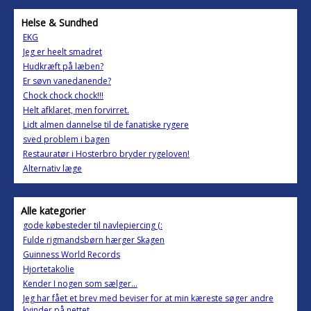
Helse & Sundhed
EKG
Jeg er heelt smadret
Hudkræft på læben?
Er søvn vanedanende?
Chock chock chock!!!
Helt afklaret, men forvirret.
Lidt almen dannelse til de fanatiske rygere
sved problem i bagen
Restauratør i Hosterbro bryder rygeloven!
Alternativ læge
Alle kategorier
gode købesteder til navlepiercing (:
Fulde rigmandsbørn hærger Skagen
Guinness World Records
Hjortetakolie
Kender I nogen som sælger...
Jeg har fået et brev med beviser for at min kæreste søger andre
kvinder på nettet