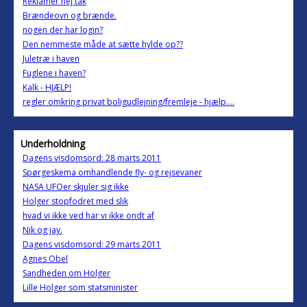
Reklamer nej tak
Brændeovn og brænde.
nogen der har login?
Den nemmeste måde at sætte hylde op??
Juletræ i haven
Fuglene i haven?
Kalk - HJÆLP!
regler omkring privat boligudlejning/fremleje - hjælp....
Underholdning
Dagens visdomsord: 28 marts 2011
Spørgeskema omhandlende fly- og rejsevaner
NASA UFOer skjuler sig ikke
Holger stopfodret med slik
hvad vi ikke ved har vi ikke ondt af
Nik og jay.
Dagens visdomsord: 29 marts 2011
Agnes Obel
Sandheden om Holger
Lille Holger som statsminister