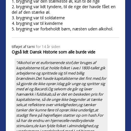
1. brygning var den stærkeste øl, kun til de rige
2. brygning var lidt tyndere, til de rige der havde fået en
del af den stærke øl.
3. brygning var til soldaterne
4. brygning var til kvinderne
5. brygning var forbeholdt børn, næsten uden alkohol.
tilføjet af
tarni
for 14 år siden
Også lidt Dansk Historie som alle burde vide
"Alkohol er et euforiserende stof,der bruges af
kapitalisterne til,at holde folket i ave.I 1800-tallet gik
arbejderne og sprittede sig til med billig
brændevin.Det havde kapitalisterne det fint med,for
så gjorde de ikke oprør.Idag går unge og spritter sig
med øl og Bacardi.Og selvom de går og laver
hærværkk i fuldskab,så er det en beskeden pris for
kapitalisterne, så de unge ikke begynder at tænke
selv,at reflektere over virkeligheden,og tænker
tanker der kunne føre til oprør.Ikke underligt,at
stadigt flere på højrefløjen støtter op om hash.For
så har de endnu en hjernecelle-nedbrydende
stimulans,de kan fylde folket i almindelighed,og