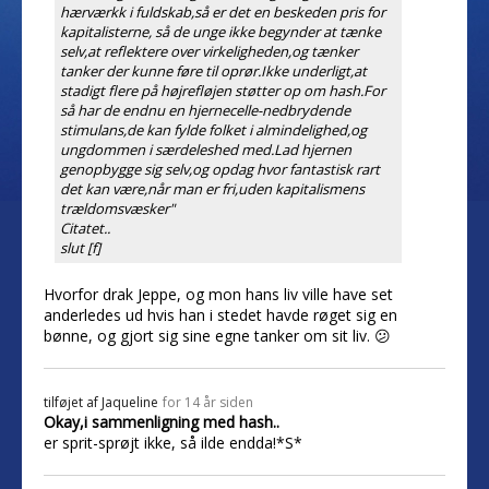
hærværkk i fuldskab,så er det en beskeden pris for
kapitalisterne, så de unge ikke begynder at tænke
selv,at reflektere over virkeligheden,og tænker
tanker der kunne føre til oprør.Ikke underligt,at
stadigt flere på højrefløjen støtter op om hash.For
så har de endnu en hjernecelle-nedbrydende
stimulans,de kan fylde folket i almindelighed,og
ungdommen i særdeleshed med.Lad hjernen
genopbygge sig selv,og opdag hvor fantastisk rart
det kan være,når man er fri,uden kapitalismens
trældomsvæsker"
Citatet..
slut [f]
Hvorfor drak Jeppe, og mon hans liv ville have set
anderledes ud hvis han i stedet havde røget sig en
bønne, og gjort sig sine egne tanker om sit liv. 😕
tilføjet af
Jaqueline
for 14 år siden
Okay,i sammenligning med hash..
er sprit-sprøjt ikke, så ilde endda!*S*