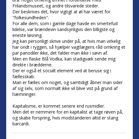
Frilandsmuseet, og andre tilsvarede steder.
Der beskrives det, hvor vigtigt at øl har været for
"folkesundheden".
For alle dem, som i gamle dage havde en smertefud
lidelse, var brændevin sandsynligvis den billigste og
eneste løsning.
Jeg kan personligt skrive under på, at hvis man virkelig
har ondt i ryggen, så hjælper vagtlægens råd omkring et
par panodiler ikke, det falder man ikke i søvn af.
Men en flaske Blå Vodka, kan stadigvæk sende mig
direkte i brædderne.
Der er også et socialt element ved at beruse sig i
fællesskab.
Man er fælles om noget, og samtidigt åbner man sider
af sig selv, som normalt ikke vil blive vist på grund af
hæmninger.
Kapitalisme, er kommet senere end rusmidler.
Men det er nemmere for en kapitalist at tage røven på,
og skabe forspring, hvis modstanderen altid er stang
barcardi.