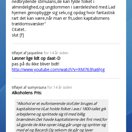
nedbrydende stimulans,de kan fylde folket i
almindelighed,og ungdommen i særdeleshed med.Lad
hjernen genopbygge sig selv,og opdag hvor fantastisk
rart det kan være,når man er fri,uden kapitalismens
trældomsvæsker"
Citatet..
slut [f]
tilføjet af
Jaqueline
for 14 år siden
Løsner lige lidt op daa!:-D
pas på du ikke bliver bidt!
http://www.youtube.com/watch?v=RM763ha6hJg
tilføjet af
sumynsuna
for 14 år siden
Alkoholens Pris:
"Alkohol er et euforiserende stof,der bruges af
kapitalisterne til,at holde folket i ave.I 1800-tallet gik
arbejderne og sprittede sig til med billig
brændevin.Det havde kapitalisterne det fint med,for
så gjorde de ikke oprør.Idag går unge og spritter sig
med øl og Bacardi.Og selvom de går og laver