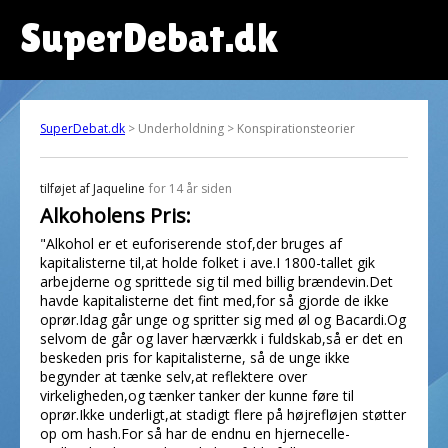
SuperDebat.dk
SuperDebat.dk
> Underholdning > Konspirationsteorier
tilføjet af
Jaqueline
for 14 år siden
Alkoholens Pris:
"Alkohol er et euforiserende stof,der bruges af
kapitalisterne til,at holde folket i ave.I 1800-tallet gik
arbejderne og sprittede sig til med billig brændevin.Det
havde kapitalisterne det fint med,for så gjorde de ikke
oprør.Idag går unge og spritter sig med øl og Bacardi.Og
selvom de går og laver hærværkk i fuldskab,så er det en
beskeden pris for kapitalisterne, så de unge ikke
begynder at tænke selv,at reflektere over
virkeligheden,og tænker tanker der kunne føre til
oprør.Ikke underligt,at stadigt flere på højrefløjen støtter
op om hash.For så har de endnu en hjernecelle-