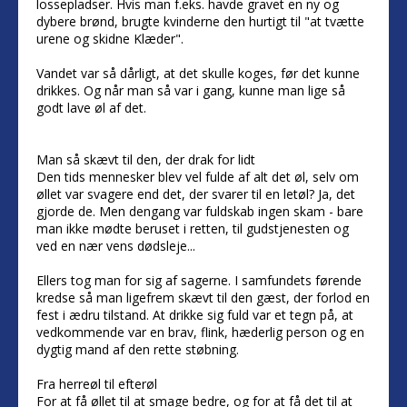
lossepladser. Hvis man f.eks. havde gravet en ny og
dybere brønd, brugte kvinderne den hurtigt til "at tvætte
urene og skidne Klæder".
Vandet var så dårligt, at det skulle koges, før det kunne
drikkes. Og når man så var i gang, kunne man lige så
godt lave øl af det.
Man så skævt til den, der drak for lidt
Den tids mennesker blev vel fulde af alt det øl, selv om
øllet var svagere end det, der svarer til en letøl? Ja, det
gjorde de. Men dengang var fuldskab ingen skam - bare
man ikke mødte beruset i retten, til gudstjenesten og
ved en nær vens dødsleje...
Ellers tog man for sig af sagerne. I samfundets førende
kredse så man ligefrem skævt til den gæst, der forlod en
fest i ædru tilstand. At drikke sig fuld var et tegn på, at
vedkommende var en brav, flink, hæderlig person og en
dygtig mand af den rette støbning.
Fra herreøl til efterøl
For at få øllet til at smage bedre, og for at få det til at