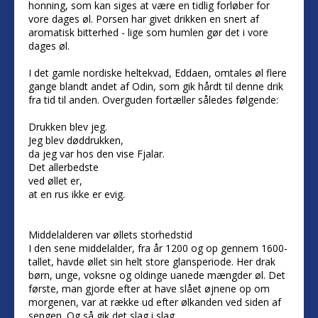
honning, som kan siges at være en tidlig forløber for
vore dages øl. Porsen har givet drikken en snert af
aromatisk bitterhed - lige som humlen gør det i vore
dages øl.
I det gamle nordiske heltekvad, Eddaen, omtales øl flere
gange blandt andet af Odin, som gik hårdt til denne drik
fra tid til anden. Overguden fortæller således følgende:
Drukken blev jeg.
Jeg blev døddrukken,
da jeg var hos den vise Fjalar.
Det allerbedste
ved øllet er,
at en rus ikke er evig.
Middelalderen var øllets storhedstid
I den sene middelalder, fra år 1200 og op gennem 1600-
tallet, havde øllet sin helt store glansperiode. Her drak
børn, unge, voksne og oldinge uanede mængder øl. Det
første, man gjorde efter at have slået øjnene op om
morgenen, var at række ud efter ølkanden ved siden af
sengen. Og så gik det slag i slag.