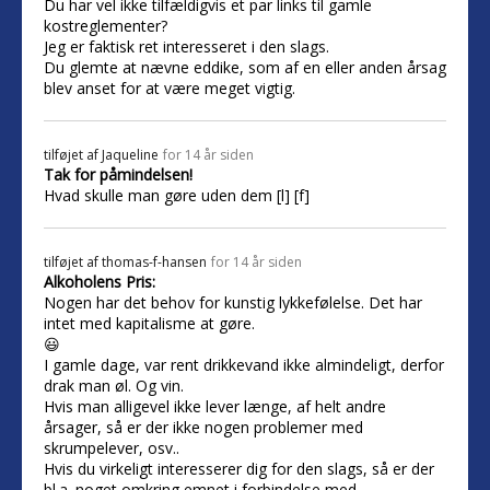
Du har vel ikke tilfældigvis et par links til gamle
kostreglementer?
Jeg er faktisk ret interesseret i den slags.
Du glemte at nævne eddike, som af en eller anden årsag
blev anset for at være meget vigtig.
tilføjet af
Jaqueline
for 14 år siden
Tak for påmindelsen!
Hvad skulle man gøre uden dem [l] [f]
tilføjet af
thomas-f-hansen
for 14 år siden
Alkoholens Pris:
Nogen har det behov for kunstig lykkefølelse. Det har
intet med kapitalisme at gøre.
😃
I gamle dage, var rent drikkevand ikke almindeligt, derfor
drak man øl. Og vin.
Hvis man alligevel ikke lever længe, af helt andre
årsager, så er der ikke nogen problemer med
skrumpelever, osv..
Hvis du virkeligt interesserer dig for den slags, så er der
bl.a. noget omkring emnet i forbindelse med