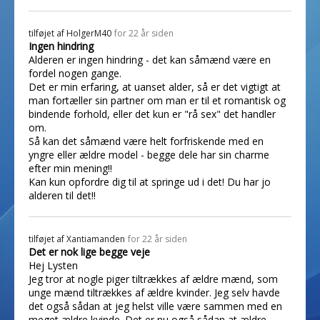
tilføjet af
HolgerM40
for 22 år siden
Ingen hindring
Alderen er ingen hindring - det kan såmænd være en
fordel nogen gange.
Det er min erfaring, at uanset alder, så er det vigtigt at
man fortæller sin partner om man er til et romantisk og
bindende forhold, eller det kun er "rå sex" det handler
om.
Så kan det såmænd være helt forfriskende med en
yngre eller ældre model - begge dele har sin charme
efter min mening!!
Kan kun opfordre dig til at springe ud i det! Du har jo
alderen til det!!
tilføjet af
Xantiamanden
for 22 år siden
Det er nok lige begge veje
Hej Lysten
Jeg tror at nogle piger tiltrækkes af ældre mænd, som
unge mænd tiltrækkes af ældre kvinder. Jeg selv havde
det også sådan at jeg helst ville være sammen med en
meget ældre kvinde. Det er nu også sådan at ældre