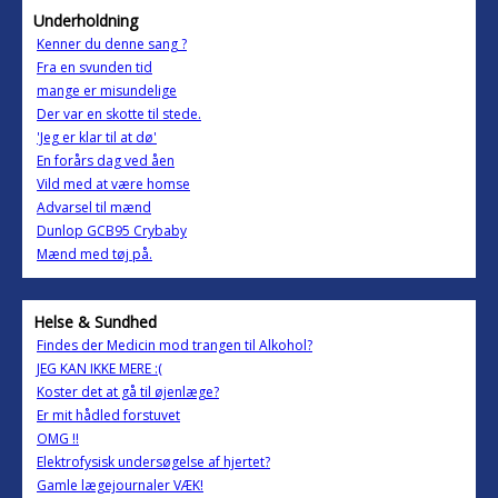
Underholdning
Kenner du denne sang ?
Fra en svunden tid
mange er misundelige
Der var en skotte til stede.
'Jeg er klar til at dø'
En forårs dag ved åen
Vild med at være homse
Advarsel til mænd
Dunlop GCB95 Crybaby
Mænd med tøj på.
Helse & Sundhed
Findes der Medicin mod trangen til Alkohol?
JEG KAN IKKE MERE :(
Koster det at gå til øjenlæge?
Er mit hådled forstuvet
OMG !!
Elektrofysisk undersøgelse af hjertet?
Gamle lægejournaler VÆK!