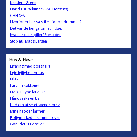
Kessler - Green
Har du 30 sekunde? (AC Horsens)
CHELSEA
Hvorfor er her så stille i fodboldrummet?
Det var de længe om at indse.
hvad er okse-piller/ Steroider
Stop nu, Mads Larsen
Hus & Have
Erfaring med bolighaj?!
Leje lejlighed Århus
tele2
Larver i køkkenet
Hvilken type larve ??
Håndvask i en bar
bed om at se et svende brev
Mine naboer larmer!
Boligmarkedet kammer over
Gør i det SELV selv ?