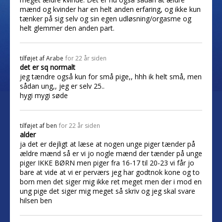
mænd og kvinder har en helt anden erfaring, og ikke kun
tænker på sig selv og sin egen udløsning/orgasme og
helt glemmer den anden part.
tilføjet af
Arabe
for 22 år siden
det er sq normalt
jeg tændre også kun for små pige,, hhh ik helt små, men
sådan ung,, jeg er selv 25..
hygi mygi søde
tilføjet af
ben
for 22 år siden
alder
ja det er dejligt at læse at nogen unge piger tænder på
ældre mænd så er vi jo nogle mænd der tænder på unge
piger IKKE BØRN men piger fra 16-17 til 20-23 vi får jo
bare at vide at vi er perværs jeg har godtnok kone og to
born men det siger mig ikke ret meget men der i mod en
ung pige det siger mig meget så skriv og jeg skal svare
hilsen ben