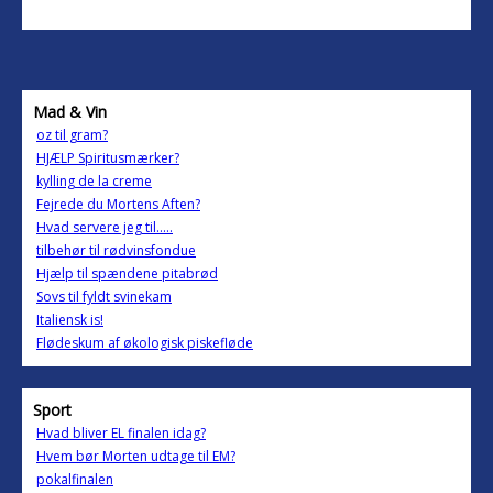
Mad & Vin
oz til gram?
HJÆLP Spiritusmærker?
kylling de la creme
Fejrede du Mortens Aften?
Hvad servere jeg til.....
tilbehør til rødvinsfondue
Hjælp til spændene pitabrød
Sovs til fyldt svinekam
Italiensk is!
Flødeskum af økologisk piskefløde
Sport
Hvad bliver EL finalen idag?
Hvem bør Morten udtage til EM?
pokalfinalen