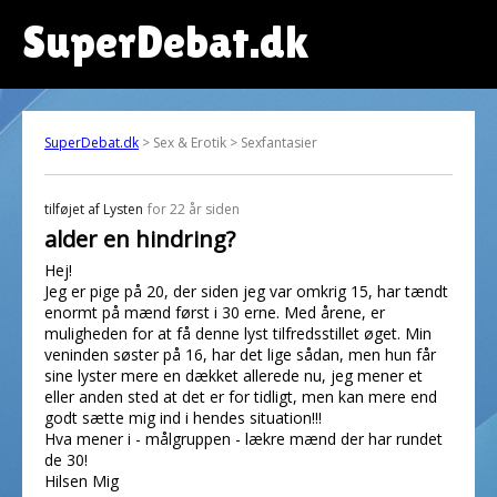
SuperDebat.dk
SuperDebat.dk
> Sex & Erotik > Sexfantasier
tilføjet af
Lysten
for 22 år siden
alder en hindring?
Hej!
Jeg er pige på 20, der siden jeg var omkrig 15, har tændt
enormt på mænd først i 30 erne. Med årene, er
muligheden for at få denne lyst tilfredsstillet øget. Min
veninden søster på 16, har det lige sådan, men hun får
sine lyster mere en dækket allerede nu, jeg mener et
eller anden sted at det er for tidligt, men kan mere end
godt sætte mig ind i hendes situation!!!
Hva mener i - målgruppen - lækre mænd der har rundet
de 30!
Hilsen Mig