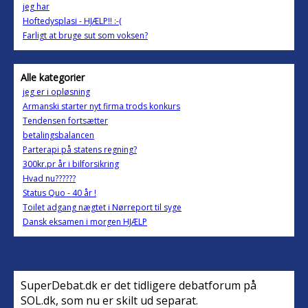
jeg har
Hoftedysplasi - HJÆLP!! :-(
Farligt at bruge sut som voksen?
Alle kategorier
jeg er i opløsning
Armanski starter nyt firma trods konkurs
Tendensen fortsætter
betalingsbalancen
Parterapi på statens regning?
300kr.pr år i bilforsikring
Hvad nu??????
Status Quo - 40 år !
Toilet adgang nægtet i Nørreport til syge
Dansk eksamen i morgen HJÆLP
SuperDebat.dk er det tidligere debatforum på
SOL.dk, som nu er skilt ud separat.