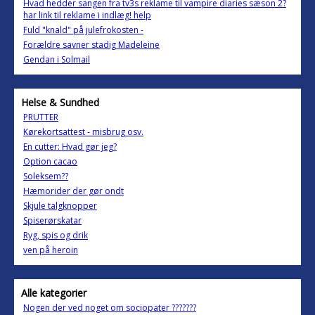
Hvad hedder sangen fra tv3s reklame til vampire diaries sæson 2?
har link til reklame i indlæg! help
Fuld "knald" på julefrokosten -
Forældre savner stadig Madeleine
Gendan i Solmail
Helse & Sundhed
PRUTTER
Kørekortsattest - misbrug osv.
En cutter: Hvad gør jeg?
Option cacao
Soleksem??
Hæmorider der gør ondt
Skjule talgknopper
Spiserørskatar
Ryg, spis og drik
ven på heroin
Alle kategorier
Nogen der ved noget om sociopater ???????