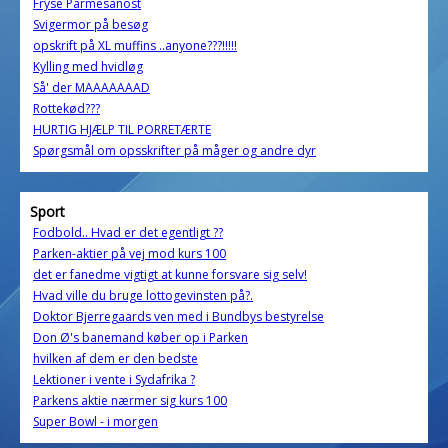
Fryse Parmesanost
Svigermor på besøg
opskrift på XL muffins ..anyone???!!!!!
Kylling med hvidløg
Så' der MAAAAAAAD
Rottekød???
HURTIG HJÆLP TIL PORRETÆRTE
Spørgsmål om opsskrifter på måger og andre dyr
Sport
Fodbold.. Hvad er det egentligt ??
Parken-aktier på vej mod kurs 100
det er fanedme vigtigt at kunne forsvare sig selv!
Hvad ville du bruge lottogevinsten på?.
Doktor Bjerregaards ven med i Bundbys bestyrelse
Don Ø's banemand køber op i Parken
hvilken af dem er den bedste
Lektioner i vente i Sydafrika ?
Parkens aktie nærmer sig kurs 100
Super Bowl - i morgen