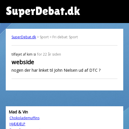
SuperDebat.dk
SuperDebat.dk
> Sport > Fri debat: Sport
tilføjet af
kim si
for 22 år siden
webside
nogen der har linket til John Nielsen ud af DTC ?
Mad & Vin
Chokolademuffins
HJÆÆÆLP