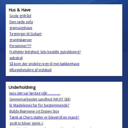
Hus & Have
Gode grillråd
Den røde sofa
grønsagshave
Tegninger til Gokart
granitskærver
Persienner???
Fraflytter lejlighed: Selv bestille gulvslibning?
substral
Så kom der endelig regn til min køkkenhave
tilbagebetaling af indskud
Underholdning
Jeps det var lørdag igår...............
Gennemarbejdet sandhed (MUST SEE)
Er Madeleines far for bestemmende?
Bubbi Bjørnene og Disney Sjov
Tænk at Chers datter er blevet til en mand !
godt tv bliver gemt:-/