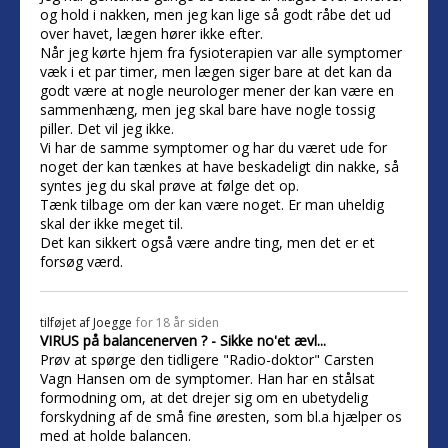
og hold i nakken, men jeg kan lige så godt råbe det ud
over havet, lægen hører ikke efter.
Når jeg kørte hjem fra fysioterapien var alle symptomer
væk i et par timer, men lægen siger bare at det kan da
godt være at nogle neurologer mener der kan være en
sammenhæng, men jeg skal bare have nogle tossig
piller. Det vil jeg ikke.
Vi har de samme symptomer og har du været ude for
noget der kan tænkes at have beskadeligt din nakke, så
syntes jeg du skal prøve at følge det op.
Tænk tilbage om der kan være noget. Er man uheldig
skal der ikke meget til.
Det kan sikkert også være andre ting, men det er et
forsøg værd.
tilføjet af
Joegge
for 18 år siden
VIRUS på balancenerven ? - Sikke no'et ævl...
Prøv at spørge den tidligere "Radio-doktor" Carsten
Vagn Hansen om de symptomer. Han har en stålsat
formodning om, at det drejer sig om en ubetydelig
forskydning af de små fine øresten, som bl.a hjælper os
med at holde balancen.