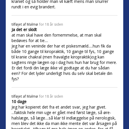
kraniet og så holder man vil kæft mens man snurrer
rundt i en evig brandert.
tilføjet af
Malmø
for 18 år siden
Ja det er skidt
at man skal have den fornemmelse, at man skal
bedøves for at tie....
Jeg har en veninde der har et piskesmæld.....hun fik da
både 10 gange til kiropraktik, 10 gange til fys, 10 gange
til kranie chakral (men fravalgte kiropraktik)og kan
sagtens ringe lægen op i dag hvis hun har brug for mere.
Er det fordi din læge ikke vil godtage at du har sådan
een? For det lyder underligt hvis du selv skal betale din
fys?
tilføjet af
Malmø
for 18 år siden
10 dage
Jeg har kopieret det fra et andet svar, jeg har givet.
...faktisk hele min uge er gået med først læge, så øre-
halslæge, så læge....så klar til indlæggelse på nerologisk,
men blev det ikke da man ikke mente det var årsagen på
hospitalet....tilbage til øre-hals (men en anden, for at få