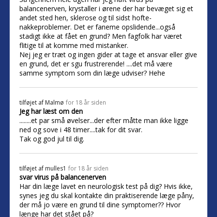
balancenerven, krystaller i ørene der har bevæget sig et
andet sted hen, sklerose og til sidst hofte-
nakkeproblemer. Det er faneme opslidende...også
stadigt ikke at fået en grund? Men fagfolk har været
flitige til at komme med mistanker.
Nej jeg er træt og ingen gider at tage et ansvar eller give
en grund, det er sgu frustrerende! ....det må være
samme symptom som din læge udviser? Hehe
tilføjet af
Malmø
for 18 år siden
Jeg har læst om den
........et par små øvelser...der efter måtte man ikke ligge
ned og sove i 48 timer....tak for dit svar.
Tak og god jul til dig.
tilføjet af
mulles1
for 18 år siden
svar virus på balancenerven
Har din læge lavet en neurologisk test på dig? Hvis ikke,
synes jeg du skal kontakte din praktiserende læge påny,
der må jo være en grund til dine symptomer?? Hvor
længe har det stået på?