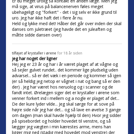
Er du meget urolig så kontakt en anden læge. Men jeg
må sige, at virus på balancenerven føles meget
ubehageligt og "forkert" - det i sig selv er ikke grund til
uro. Jeg har ikke haft det i flere år nu.
Held og lykke med det! Håber det går over inden der skal
danses om juletræet (jeg havde det en juleaften og
måtte sidde dansen over)
tilføjet af
krystaller i ørene
for 18 år siden
jeg har noget der ligner
Hej jeg er 23 år og har i år været plaget af at vågne og
så sejler gulvet rundet.. det kommer lige pludselig uden
advarsel... så er det væk i en periode og kommer så igen
(er så heldig jeg netop er vågnet i nat og bang så er den
der) . Jeg har været hos neruolog og i scanner og de
fandt intet. Ørelægen siger det er krystaller i ørene som
venner forkert ind i mellem og a nogle er plaget af det...
De der kure lyder vilde... Jeg skal sørge for at sove på
højre side når jeg har det... og så lave en øvelse 3 gange
om dagen (man skal havde hjælp til den) Hvor jeg sidder
på spisebordet og holder hovedet til venstre, og så
lægger jeg vægten i min kærestes arme, mens han
ligger mig ned (stadig med hovedet mod venstre) der