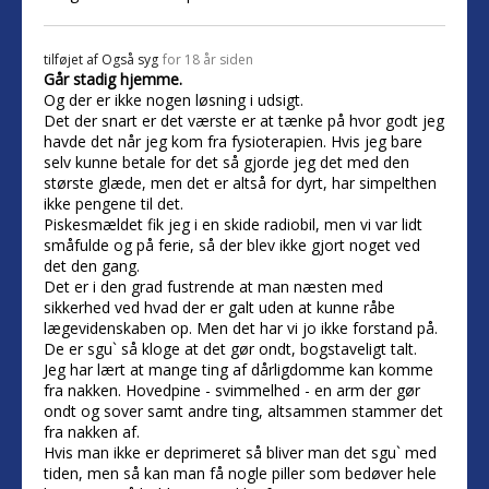
tilføjet af
Også syg
for 18 år siden
Går stadig hjemme.
Og der er ikke nogen løsning i udsigt.
Det der snart er det værste er at tænke på hvor godt jeg
havde det når jeg kom fra fysioterapien. Hvis jeg bare
selv kunne betale for det så gjorde jeg det med den
største glæde, men det er altså for dyrt, har simpelthen
ikke pengene til det.
Piskesmældet fik jeg i en skide radiobil, men vi var lidt
småfulde og på ferie, så der blev ikke gjort noget ved
det den gang.
Det er i den grad fustrende at man næsten med
sikkerhed ved hvad der er galt uden at kunne råbe
lægevidenskaben op. Men det har vi jo ikke forstand på.
De er sgu` så kloge at det gør ondt, bogstaveligt talt.
Jeg har lært at mange ting af dårligdomme kan komme
fra nakken. Hovedpine - svimmelhed - en arm der gør
ondt og sover samt andre ting, altsammen stammer det
fra nakken af.
Hvis man ikke er deprimeret så bliver man det sgu` med
tiden, men så kan man få nogle piller som bedøver hele