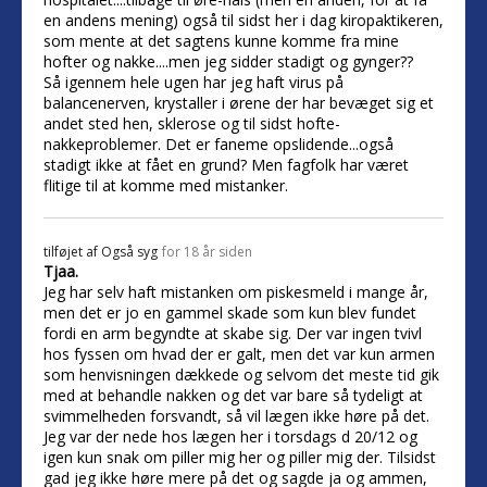
en andens mening) også til sidst her i dag kiropaktikeren,
som mente at det sagtens kunne komme fra mine
hofter og nakke....men jeg sidder stadigt og gynger??
Så igennem hele ugen har jeg haft virus på
balancenerven, krystaller i ørene der har bevæget sig et
andet sted hen, sklerose og til sidst hofte-
nakkeproblemer. Det er faneme opslidende...også
stadigt ikke at fået en grund? Men fagfolk har været
flitige til at komme med mistanker.
tilføjet af
Også syg
for 18 år siden
Tjaa.
Jeg har selv haft mistanken om piskesmeld i mange år,
men det er jo en gammel skade som kun blev fundet
fordi en arm begyndte at skabe sig. Der var ingen tvivl
hos fyssen om hvad der er galt, men det var kun armen
som henvisningen dækkede og selvom det meste tid gik
med at behandle nakken og det var bare så tydeligt at
svimmelheden forsvandt, så vil lægen ikke høre på det.
Jeg var der nede hos lægen her i torsdags d 20/12 og
igen kun snak om piller mig her og piller mig der. Tilsidst
gad jeg ikke høre mere på det og sagde ja og ammen,