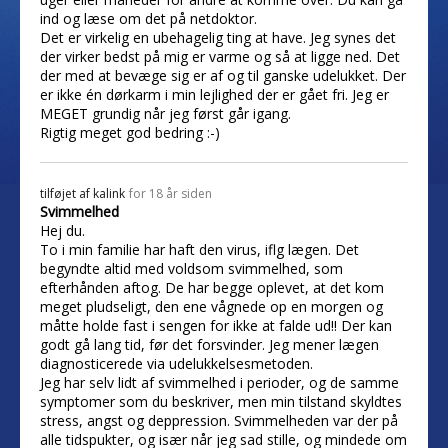
ind og læse om det på netdoktor.
Det er virkelig en ubehagelig ting at have. Jeg synes det
der virker bedst på mig er varme og så at ligge ned. Det
der med at bevæge sig er af og til ganske udelukket. Der
er ikke én dørkarm i min lejlighed der er gået fri. Jeg er
MEGET grundig når jeg først går igang.
Rigtig meget god bedring :-)
tilføjet af
kalink
for 18 år siden
Svimmelhed
Hej du.
To i min familie har haft den virus, iflg lægen. Det
begyndte altid med voldsom svimmelhed, som
efterhånden aftog. De har begge oplevet, at det kom
meget pludseligt, den ene vågnede op en morgen og
måtte holde fast i sengen for ikke at falde ud!! Der kan
godt gå lang tid, før det forsvinder. Jeg mener lægen
diagnosticerede via udelukkelsesmetoden.
Jeg har selv lidt af svimmelhed i perioder, og de samme
symptomer som du beskriver, men min tilstand skyldtes
stress, angst og deppression. Svimmelheden var der på
alle tidspukter, og især når jeg sad stille, og mindede om