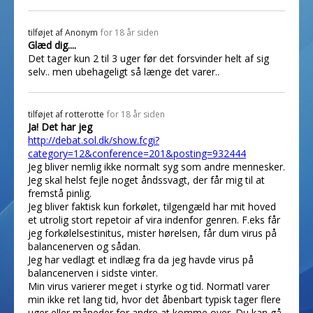
tilføjet af
Anonym
for 18 år siden
Glæd dig....
Det tager kun 2 til 3 uger før det forsvinder helt af sig
selv.. men ubehageligt så længe det varer..
tilføjet af
rotterotte
for 18 år siden
Ja! Det har jeg
http://debat.sol.dk/show.fcgi?
category=12&conference=201&posting=932444
Jeg bliver nemlig ikke normalt syg som andre mennesker.
Jeg skal helst fejle noget åndssvagt, der får mig til at
fremstå pinlig.
Jeg bliver faktisk kun forkølet, tilgengæld har mit hoved
et utrolig stort repetoir af vira indenfor genren. F.eks får
jeg forkølelsestinitus, mister hørelsen, får dum virus på
balancenerven og sådan.
Jeg har vedlagt et indlæg fra da jeg havde virus på
balancenerven i sidste vinter.
Min virus varierer meget i styrke og tid. Normatl varer
min ikke ret lang tid, hvor det åbenbart typisk tager flere
uger eller måneder for andre at komme over. Du kan gå