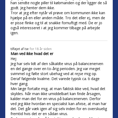
han sendte nogle piller til købmanden og der ligger de så
godt. Jeg henter dem ikke.
Tror at jeg efter nytår vil prøve om kommunen ikke kan
hjælpe på en eller anden måde. Tro det eller ej, men de
er pisse flinke og til at snakke fornuftigt med. De er jo
også interesseret i at jeg kommer tilbage på arbejde
igen.
tilføjet af
Ise
for 18 år siden
Man ved ikke hvad det er
Hej
Jeg har selv lidt af den såkaldte virus på balancenerven
en del gange over en to-årig perioden. Jeg var meget
svimmel og følte stort ubehag ved at rejse mig op.
Deraf følgende kvalme. Det varede typisk ca. ti dage
hver gang.
Min læge fortalte mig, at man faktisk ikke ved, hvad det
skyldes. Når man ikke umiddelbart kan finde årsagen,
kalder man det for en virus på balancenerven. Derfor
ved jeg ikke hvordan en specialist kan afvise, at man har
det. Det går væk igen af sig selv inden for en overskuelig
fremtid hvis det er en sådan virus.