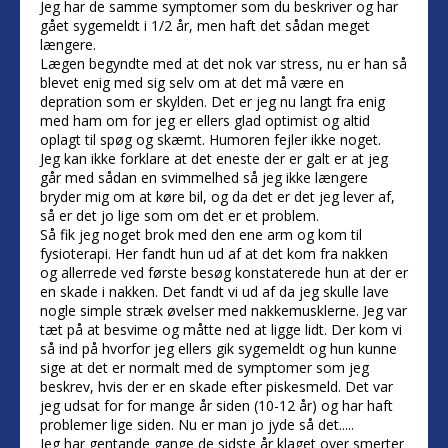
Jeg har de samme symptomer som du beskriver og har
gået sygemeldt i 1/2 år, men haft det sådan meget
længere.
Lægen begyndte med at det nok var stress, nu er han så
blevet enig med sig selv om at det må være en
depration som er skylden. Det er jeg nu langt fra enig
med ham om for jeg er ellers glad optimist og altid
oplagt til spøg og skæmt. Humoren fejler ikke noget.
Jeg kan ikke forklare at det eneste der er galt er at jeg
går med sådan en svimmelhed så jeg ikke længere
bryder mig om at køre bil, og da det er det jeg lever af,
så er det jo lige som om det er et problem.
Så fik jeg noget brok med den ene arm og kom til
fysioterapi. Her fandt hun ud af at det kom fra nakken
og allerrede ved første besøg konstaterede hun at der er
en skade i nakken. Det fandt vi ud af da jeg skulle lave
nogle simple stræk øvelser med nakkemusklerne. Jeg var
tæt på at besvime og måtte ned at ligge lidt. Der kom vi
så ind på hvorfor jeg ellers gik sygemeldt og hun kunne
sige at det er normalt med de symptomer som jeg
beskrev, hvis der er en skade efter piskesmeld. Det var
jeg udsat for for mange år siden (10-12 år) og har haft
problemer lige siden. Nu er man jo jyde så det.....
Jeg har gentande gange de sidste år klaget over smerter