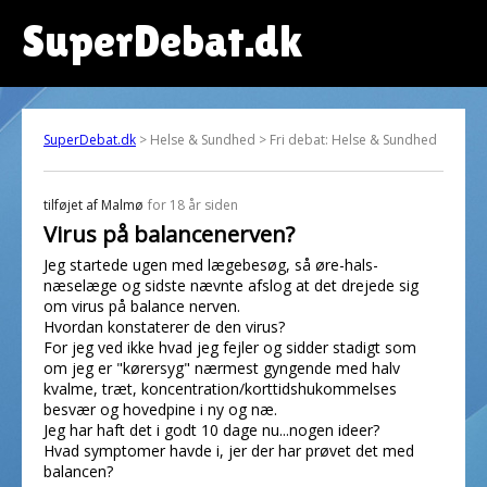
SuperDebat.dk
SuperDebat.dk
> Helse & Sundhed > Fri debat: Helse & Sundhed
tilføjet af
Malmø
for 18 år siden
Virus på balancenerven?
Jeg startede ugen med lægebesøg, så øre-hals-
næselæge og sidste nævnte afslog at det drejede sig
om virus på balance nerven.
Hvordan konstaterer de den virus?
For jeg ved ikke hvad jeg fejler og sidder stadigt som
om jeg er "kørersyg" nærmest gyngende med halv
kvalme, træt, koncentration/korttidshukommelses
besvær og hovedpine i ny og næ.
Jeg har haft det i godt 10 dage nu...nogen ideer?
Hvad symptomer havde i, jer der har prøvet det med
balancen?