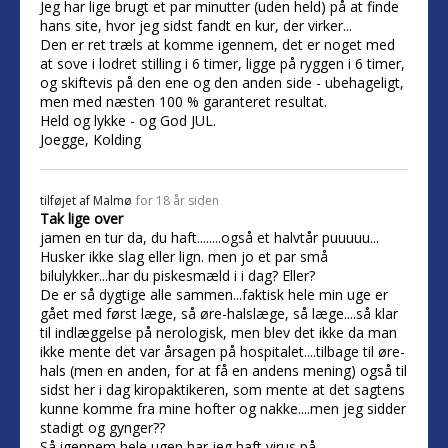
Jeg har lige brugt et par minutter (uden held) på at finde
hans site, hvor jeg sidst fandt en kur, der virker...
Den er ret træls at komme igennem, det er noget med
at sove i lodret stilling i 6 timer, ligge på ryggen i 6 timer,
og skiftevis på den ene og den anden side - ubehageligt,
men med næsten 100 % garanteret resultat.
Held og lykke - og God JUL.
Joegge, Kolding
tilføjet af
Malmø
for 18 år siden
Tak lige over
jamen en tur da, du haft........også et halvtår puuuuu...
Husker ikke slag eller lign. men jo et par små
bilulykker...har du piskesmæld i i dag? Eller?
De er så dygtige alle sammen...faktisk hele min uge er
gået med først læge, så øre-halslæge, så læge....så klar
til indlæggelse på nerologisk, men blev det ikke da man
ikke mente det var årsagen på hospitalet....tilbage til øre-
hals (men en anden, for at få en andens mening) også til
sidst her i dag kiropaktikeren, som mente at det sagtens
kunne komme fra mine hofter og nakke....men jeg sidder
stadigt og gynger??
Så igennem hele ugen har jeg haft virus på