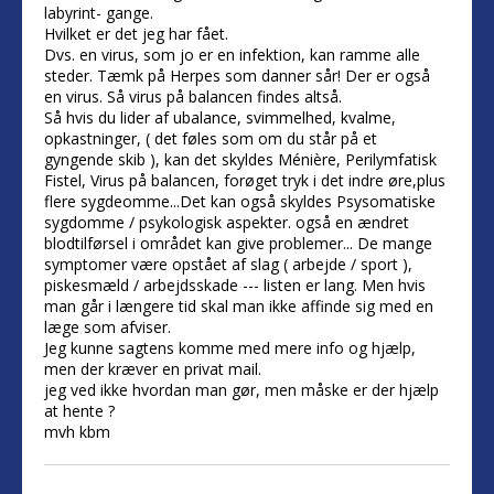
labyrint- gange.
Hvilket er det jeg har fået.
Dvs. en virus, som jo er en infektion, kan ramme alle
steder. Tæmk på Herpes som danner sår! Der er også
en virus. Så virus på balancen findes altså.
Så hvis du lider af ubalance, svimmelhed, kvalme,
opkastninger, ( det føles som om du står på et
gyngende skib ), kan det skyldes Ménière, Perilymfatisk
Fistel, Virus på balancen, forøget tryk i det indre øre,plus
flere sygdeomme...Det kan også skyldes Psysomatiske
sygdomme / psykologisk aspekter. også en ændret
blodtilførsel i området kan give problemer... De mange
symptomer være opstået af slag ( arbejde / sport ),
piskesmæld / arbejdsskade --- listen er lang. Men hvis
man går i længere tid skal man ikke affinde sig med en
læge som afviser.
Jeg kunne sagtens komme med mere info og hjælp,
men der kræver en privat mail.
jeg ved ikke hvordan man gør, men måske er der hjælp
at hente ?
mvh kbm