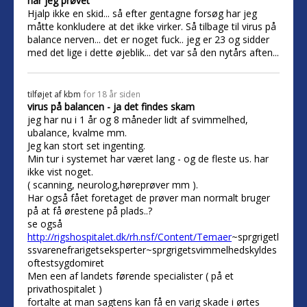
har jeg prøvet
Hjalp ikke en skid... så efter gentagne forsøg har jeg
måtte konkludere at det ikke virker. Så tilbage til virus på
balance nerven... det er noget fuck.. jeg er 23 og sidder
med det lige i dette øjeblik... det var så den nytårs aften...
tilføjet af
kbm
for 18 år siden
virus på balancen - ja det findes skam
jeg har nu i 1 år og 8 måneder lidt af svimmelhed,
ubalance, kvalme mm.
Jeg kan stort set ingenting.
Min tur i systemet har været lang - og de fleste us. har
ikke vist noget.
( scanning, neurolog,høreprøver mm ).
Har også fået foretaget de prøver man normalt bruger
på at få ørestene på plads..?
se også
http://rigshospitalet.dk/rh.nsf/Content/Temaer
~sprgrigetl
ssvarenefrarigetseksperter~sprgrigetsvimmelhedskyldes
oftestsygdomiret
Men een af landets førende specialister ( på et
privathospitalet )
fortalte at man sagtens kan få en varig skade i ørtes