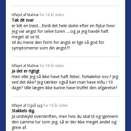
tilføjet af
Malmø
for 18 år siden
Tak dit svar
er lidt en trøst....fordi det hele skete efter en flytur hvor
jeg var angst for selve turen .....og ja jeg havde haft
meget at se til.
Vil du mene den form for angst er lige så god for
symptomerne som din angst??
tilføjet af
Malmø
for 18 år siden
Ja det er rigtigt
men ville jeg så ikke have haft feber, forkølelse osv.? Jeg
ved det ikke? Jeg tænker også kan man have influ i 10
dage? Ville lægen ikke kunne have truffet den afgørelse?
tilføjet af
Også syg
for 18 år siden
Stakkels dig.
Ja undskyld overskriften, men hvis du skal til og igennem
den samme tur som jeg, så er der ikke meget andet og
grine af.