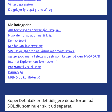
Vinterdepression
Dagplejer fyret på grund af røg
Alle kategorier
Alle førtidspensionister går i strejke...
Husk demonstration nej til krig
Kemisk teori
MIn far kan ikke styre sig
SØGER lejlighed/bolig i Århus og omegn straks!
sælge ipod men vil slette sig selv som bruger på den. HVORDAN?
Internet Explorer kan ikke huske :-(
Program til Visual Basic
barnepige
MÆND og konflikter :-(
SuperDebat.dk er det tidligere debatforum på
SOL.dk, som nu er skilt ud separat.