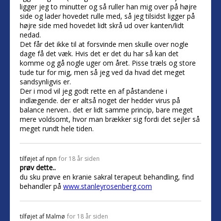
ligger jeg to minutter og så ruller han mig over på højre
side og lader hovedet rulle med, så jeg tilsidst ligger på
højre side med hovedet lidt skrå ud over kanten/lidt
nedad.
Det får det ikke til at forsvinde men skulle over nogle
dage få det væk. Hvis det er det du har så kan det
komme og gå nogle uger om året. Pisse træls og store
tude tur for mig, men så jeg ved da hvad det meget
sandsynligvis er.
Der i mod vil jeg godt rette en af påstandene i
indlægende. der er altså noget der hedder virus på
balance nerven.. det er lidt samme princip, bare meget
mere voldsomt, hvor man brækker sig fordi det sejler så
meget rundt hele tiden.
tilføjet af
npn
for 18 år siden
prøv dette..
du sku prøve en kranie sakral terapeut behandling, find
behandler på
www.stanleyrosenberg.com
tilføjet af
Malmø
for 18 år siden