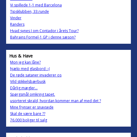
Vi spillede 1-1 med Barcelona
Tipsklubben, 33.runde
Vinder
Randers
Hvad synes I om Contador i årets Tour?
Bahrains Formel-1 GP i denne sæson?
Hus & Have
Mon jeg kan låne?
hjælp med glasbord :-(
De røde sataner invaderer os
Vild stikkelsbærbusk
Dårlig mægler...
Spørgsmål omkring tapet.
usorteret skrald, hvordan kommer man af med det ?
Mine frynser er snavsede
Skal de være bare ??
76.000 boliger til salg