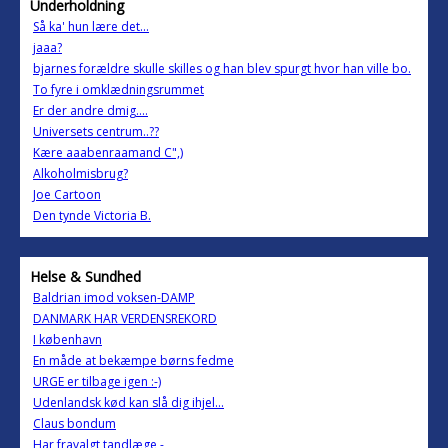
Underholdning
Så ka' hun lære det...
jaaa?
bjarnes forældre skulle skilles og han blev spurgt hvor han ville bo.
To fyre i omklædningsrummet
Er der andre dmig....
Universets centrum..??
Kære aaabenraamand C",)
Alkoholmisbrug?
Joe Cartoon
Den tynde Victoria B.
Helse & Sundhed
Baldrian imod voksen-DAMP
DANMARK HAR VERDENSREKORD
I københavn
En måde at bekæmpe børns fedme
URGE er tilbage igen :-)
Udenlandsk kød kan slå dig ihjel...
Claus bondum
Har fravalgt tandlæge -