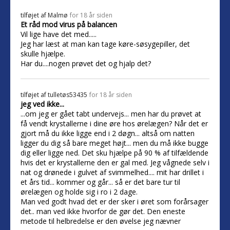
tilføjet af
Malmø
for 18 år siden
Et råd mod virus på balancen
Vil lige have det med.....
Jeg har læst at man kan tage køre-søsygepiller, det
skulle hjælpe.
Har du....nogen prøvet det og hjalp det?
tilføjet af
tulletøs53435
for 18 år siden
jeg ved ikke...
...om jeg er gået tabt undervejs... men har du prøvet at
få vendt krystallerne i dine øre hos ørelægen? Når det er
gjort må du ikke ligge end i 2 døgn... altså om natten
ligger du dig så bare meget højt... men du må ikke bugge
dig eller ligge ned. Det sku hjælpe på 90 % af tilfældende
hvis det er krystallerne den er gal med. Jeg vågnede selv i
nat og drønede i gulvet af svimmelhed.... mit har drillet i
et års tid... kommer og går... så er det bare tur til
ørelægen og holde sig i ro i 2 dage.
Man ved godt hvad det er der sker i øret som forårsager
det.. man ved ikke hvorfor de gør det. Den eneste
metode til helbredelse er den øvelse jeg nævner