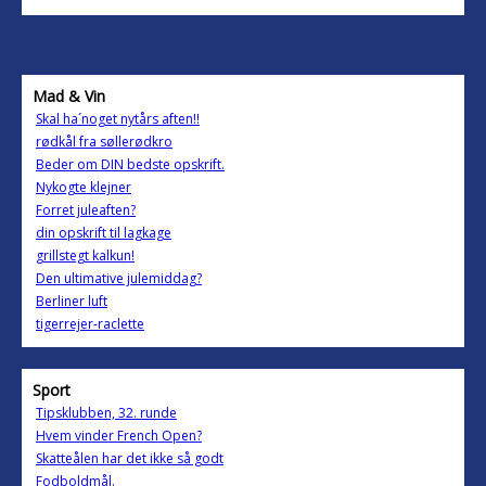
Mad & Vin
Skal ha´noget nytårs aften!!
rødkål fra søllerødkro
Beder om DIN bedste opskrift.
Nykogte klejner
Forret juleaften?
din opskrift til lagkage
grillstegt kalkun!
Den ultimative julemiddag?
Berliner luft
tigerrejer-raclette
Sport
Tipsklubben, 32. runde
Hvem vinder French Open?
Skatteålen har det ikke så godt
Fodboldmål.