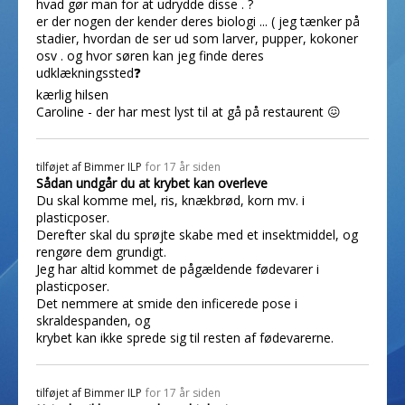
hvad gør man for at udrydde disse . ?
er der nogen der kender deres biologi ... ( jeg tænker på
stadier, hvordan de ser ud som larver, pupper, kokoner
osv . og hvor søren kan jeg finde deres
udklækningssted❓
kærlig hilsen
Caroline - der har mest lyst til at gå på restaurent 😖
tilføjet af
Bimmer ILP
for 17 år siden
Sådan undgår du at krybet kan overleve
Du skal komme mel, ris, knækbrød, korn mv. i
plasticposer.
Derefter skal du sprøjte skabe med et insektmiddel, og
rengøre dem grundigt.
Jeg har altid kommet de pågældende fødevarer i
plasticposer.
Det nemmere at smide den inficerede pose i
skraldespanden, og
krybet kan ikke sprede sig til resten af fødevarerne.
tilføjet af
Bimmer ILP
for 17 år siden