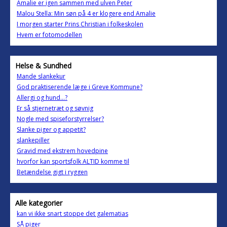
Amalie er igen sammen med ulven Peter
Malou Stella: Min søn på 4 er klogere end Amalie
I morgen starter Prins Christian i folkeskolen
Hvem er fotomodellen
Helse & Sundhed
Mande slankekur
God praktiserende læge i Greve Kommune?
Allergi og hund...?
Er så stjernetræt og søvnig
Nogle med spiseforstyrrelser?
Slanke piger og appetit?
slankepiller
Gravid med ekstrem hovedpine
hvorfor kan sportsfolk ALTID komme til
Betændelse gigt i ryggen
Alle kategorier
kan vi ikke snart stoppe det galematias
SÅ piger