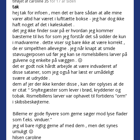
tilføjet af
caroline 35
for 17 år siden
tak
hej tak for infoen , men det er bare sådan at alle mine
varer altid har været i lufttætte bokse - jeg har dog ikke
haft noget af det i køleskabet .
det jeg ikke finder svar på er hvordan jeg kommer
bæsterne til livs for som jeg forstår det så sidder de kun
i madvarerne . dette viser sig bare ikke at være korrekt ,
de er simpelthen allevegne . jeg når knapt at smide
støvsugerposen ud før jeg kan se rismelsbillens larver på
gulvene og enkelte på væggen . 😖
det er godt nok hårdt arbejde at være indvaderet af
disse sataner, som jeg også har læst er umådeligt
svære at udrydde .
dem af jer der ikke kender disse , kan der oplyses at de
er citat " Snyltegæster som lever i brød, krydderier og
tobak. Rismelbillens larver var ophavet til fortidens ”orm”
i skibsbeskøjterne.
Billerne er gode flyvere som gerne søger mod lyse flader
som f.eks. vinduer."
jeg vil bare rigtig gerne af med dem , men det synes
umuligt 😖
hilsen caroline