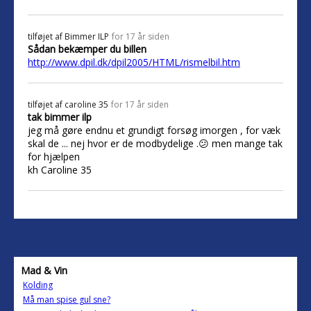
tilføjet af
Bimmer ILP
for 17 år siden
Sådan bekæmper du billen
http://www.dpil.dk/dpil2005/HTML/rismelbil.htm
tilføjet af
caroline 35
for 17 år siden
tak bimmer ilp
jeg må gøre endnu et grundigt forsøg imorgen , for væk
skal de ... nej hvor er de modbydelige .😕 men mange tak
for hjælpen
kh Caroline 35
Mad & Vin
Kolding
Må man spise gul sne?