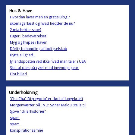
Hus & Have
Hvordan laver man en gratis Blog ?
skomagerlæst og hvad hedder de nu?
2 mia hektar skov?
Fuger i badeværelset
Myg og hvipse i haven
Dårlig behandling af boligselskab
Byttelejlighed..
Jyllandsposten ved ikke hvad man taler i USA
Skift af dæk på cykel med invendigt gear.
Flot billed
Underholdning
'Cha Cha" Digregorio' er død af lungekræft
Morgenværter på TV 2: Sviner Malou Stella til
Sjove "dillerhistorier"
spam
spam
konspirationsemne