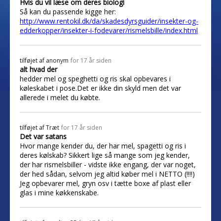
Hvis du vil læse om deres biologi
Så kan du passende kigge her:
http://www.rentokil.dk/da/skadesdyrsguider/insekter-og-
edderkopper/insekter-i-fodevarer/rismelsbille/index.html
tilføjet af
anonym
for 17 år siden
alt hvad der
hedder mel og speghetti og ris skal opbevares i
køleskabet i pose.Det er ikke din skyld men det var
allerede i melet du købte.
tilføjet af
Træt
for 17 år siden
Det var satans
Hvor mange kender du, der har mel, spagetti og ris i
deres kølskab? Sikkert lige så mange som jeg kender,
der har rismelsbiller - vidste ikke engang, der var noget,
der hed sådan, selvom jeg altid køber mel i NETTO (!!!!)
Jeg opbevarer mel, gryn osv i tætte boxe af plast eller
glas i mine køkkenskabe.