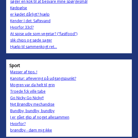
søger en kok til at besvare mine spørgesmål
Kødpølse
er kødet dårligt? hjælp
Kender I det: Saftevand
Hvorfor 33cl?
At spise ude som vegetar? ("fastfood")
slik chips og søde sager
Hjælp til sammenkogt ret...
Sport
Masser af tips..!
Kanotur: aflevering på udgangspunkt?
Mogren var da helt til grin
Troede fck ville tabe
Go Nicky Go Nicky!!
Nyt Brøndby mechandise
Bundby, bundby, bundby
I er gået glip af noget allesammen
Hvorfor?
brøndby - døm mig ikke