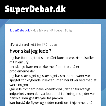
SuperDebat.dk
SuperDebat.dk
> Hus & Have > Fri debat: Bolig
tilføjet af
caroline35
for 17 år siden
hvor skal jeg lede ?
jeg har for noget tid siden fået konstateret rismelsbiller i
mit hjem . 🙁
der skal jo bare en pakke mel fra netto , så er
problemerne der .
jeg har støvsuget og støvsuget , smidt madvarer væk
spøjtet for krybende insekter , men her bliver ved med at
være nogen .
igår ville mit barn have knaækbrød , det er forsvarligt
indpakket , men der var boret hul i pakningen og der var
ganske små gnaskelyde fra pakken .
kan forstå de flyver og sidder rundt om i hjemmet , så