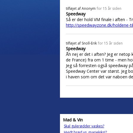
tilføjet af
Anonym
for 15 år siden
Speedway
Så er der hold VM finale i aften - Tr
http://speedwayzone.dk/holdene-til
tilføjet af
Snoll-Erik
for 15 år siden
Speedway
Åh nej er det i aften? Jeg er net
de France) fra om 1 time - men hold
Jeg så forresten også speedway på
Speedway Center var størst. Jeg bo
i haven som om det var naboen der 
Mad & Vin
Skal gulerødder vaskes?
Hvidt brød vs. mariekiks!?