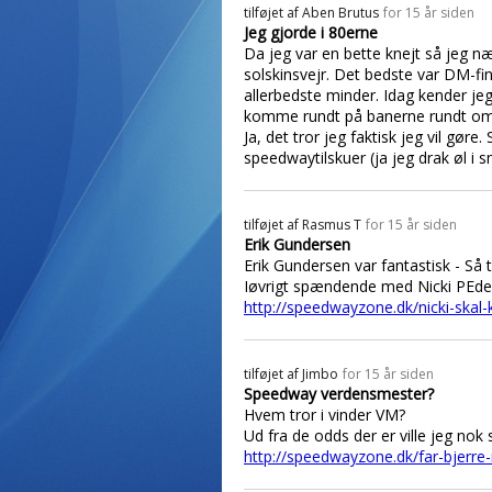
tilføjet af
Aben Brutus
for 15 år siden
Jeg gjorde i 80erne
Da jeg var en bette knejt så jeg n
solskinsvejr. Det bedste var DM-fin
allerbedste minder. Idag kender je
komme rundt på banerne rundt omkr
Ja, det tror jeg faktisk jeg vil gør
speedwaytilskuer (ja jeg drak øl i 
tilføjet af
Rasmus T
for 15 år siden
Erik Gundersen
Erik Gundersen var fantastisk - Så t
Iøvrigt spændende med Nicki PEder
http://speedwayzone.dk/nicki-ska
tilføjet af
Jimbo
for 15 år siden
Speedway verdensmester?
Hvem tror i vinder VM?
Ud fra de odds der er ville jeg nok 
http://speedwayzone.dk/far-bjerre-