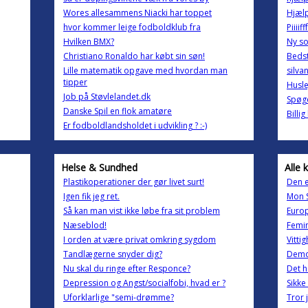
Wores allesammens Niacki har toppet
Hjæl
hvor kommer leige fodboldklub fra
Piiiiff
Hvilken BMX?
Ny so
Christiano Ronaldo har købt sin søn!
Beds
Lille matematik opgave med hvordan man
silva
tipper
Husle
Job på Støvlelandet.dk
Spøg
Danske Spil en flok amatøre
Billi
Er fodboldlandsholdet i udvikling ? :-)
Helse & Sundhed
Alle 
Plastikoperationer der gør livet surt!
Den e
Igen fik jeg ret.
Mon S
Så kan man vist ikke løbe fra sit problem
Europ
Næseblod!
Femi
I orden at være privat omkring sygdom
Vitti
Tandlægerne snyder dig?
Demo
Nu skal du ringe efter Responce?
Det h
Depression og Angst/socialfobi, hvad er ?
Sikke
Uforklarlige "semi-drømme?
Tror 