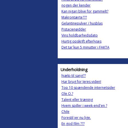
nogen der kender
Kan nigari blive for gammelt?
Makrontærte???
Gelantinepulver / husblas
Pistacienødder
Vins holdbarhedsdato
Hurtig opskrift efterlyses
Det tar´kun 5 minutter i FAKTA
Underholdning
hjælp til sang??
Har brug for Jeres viden!
Top 10 spændende internetsider
Ole O.?
Talent eller træning
Hvem spiller i week-end'en ?
Chile
Forestil jer nu lige.
En god film ???