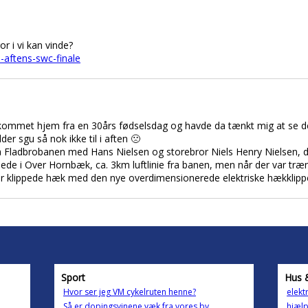
or i vi kan vinde?
-aftens-swc-finale
op kommet hjem fra en 30års fødselsdag og havde da tænkt mig at se 
er sgu så nok ikke til i aften 🙁
 Fladbrobanen med Hans Nielsen og storebror Niels Henry Nielsen, d
ede i Over Hornbæk, ca. 3km luftlinie fra banen, men når der var tr
klippede hæk med den nye overdimensionerede elektriske hækklipper. Åh
Sport
Hus 
Hvor ser jeg VM cykelruten henne?
elekt
Så er dopingsvinene væk fra vores by
hjælp