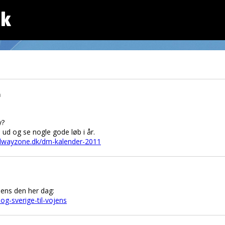
dk
n
y?
ud og se nogle gode løb i år.
edwayzone.dk/dm-kalender-2011
Vojens den her dag:
og-sverige-til-vojens