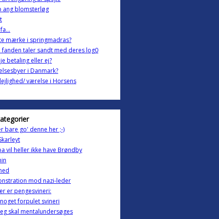
p ang blomsterløg
ft
fa...
te mærke i springmadras?
n fanden taler sandt med deres log0
je betaling eller ej?
elsesbyer i Danmark?
g lejlighed/ værelse i Horsens
kategorier
r bare go' denne her ;-)
karleyt
a vil heller ikke have Brøndby
nin
ghed
nstration mod nazi-leder
er er pengesvineri:
 noget forpulet svineri
jeg skal mentalundersøges