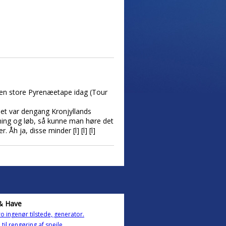
den store Pyrenæetape idag (Tour
et var dengang Kronjyllands
æning og løb, så kunne man høre det
 ja, disse minder [l] [l] [l]
& Have
ro ingenør tilstede, generator.
 til rengøring af spejle