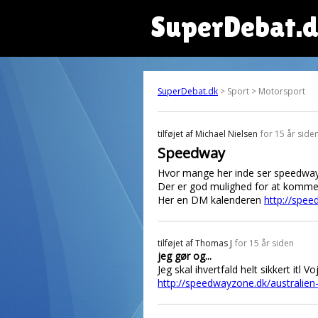
SuperDebat.
SuperDebat.dk
> Sport > Motorsport
tilføjet af
Michael Nielsen
for 15 år side
Speedway
Hvor mange her inde ser speedwa
Der er god mulighed for at komme 
Her en DM kalenderen
http://spe
tilføjet af
Thomas J
for 15 år siden
jeg gør og...
Jeg skal ihvertfald helt sikkert itl 
http://speedwayzone.dk/australien-