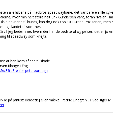
æsten alle løbene på Fladbros speedwaybane, det var bare en lille cyke
alerne, hvor min helt store helt Erik Gundersen vant, foran rivalen Ha
g ikke navnene til bunds, kan dog nok top 10 i Grand Prix serien, men
ing i landet til sommer.
e. Så vil jeg bedømme, hvem der har de bedste øl og pølser, det er jo e
smug til speedway som knejt).
rist at han kom sådan til skade...
sen tilbage i England
l-k%c3%b8re-for-peterborough
spille på Janusz Kolodziej eller måske Fredrik Lindgren... Hvad siger i?
ret