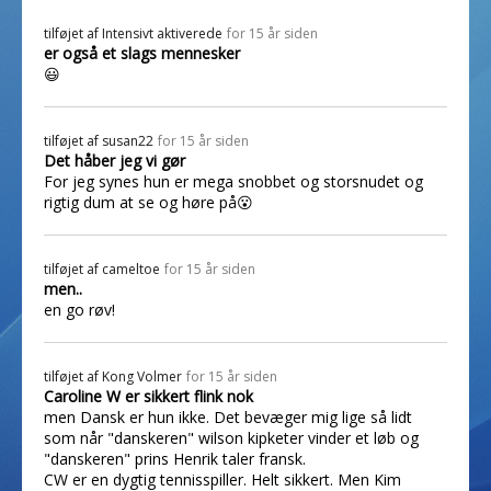
tilføjet af
Intensivt aktiverede
for 15 år siden
er også et slags mennesker
😃
tilføjet af
susan22
for 15 år siden
Det håber jeg vi gør
For jeg synes hun er mega snobbet og storsnudet og
rigtig dum at se og høre på😮
tilføjet af
cameltoe
for 15 år siden
men..
en go røv!
tilføjet af
Kong Volmer
for 15 år siden
Caroline W er sikkert flink nok
men Dansk er hun ikke. Det bevæger mig lige så lidt
som når "danskeren" wilson kipketer vinder et løb og
"danskeren" prins Henrik taler fransk.
CW er en dygtig tennisspiller. Helt sikkert. Men Kim