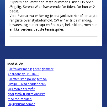
Clijsters har været den ægte nummer 1 siden US open.
Ærgeligt Serena W er fraværende for tiden, for hun er 2.
bedst.
Vera Zvonareva er 3er og Jelena Jankovic 4er på en ægte
rangliste over styrkeforhold. CW er 1er til på mandag,
bevares, og hun er squ en flot pige, helt sikkert, men hun
er ikke verdens bedste tennisspiller.
Mad & Vin
Julefrokost mad jeg sent glemmer
Chardonnay - VIGTIGT!!
Juleaften stod på kongemad.
Hjælpe.. Hvad hedder den??
Ujjklædning til nytår
spørgsmål til pizza opskrift
mad forum sider?
Dajlig busmandmad