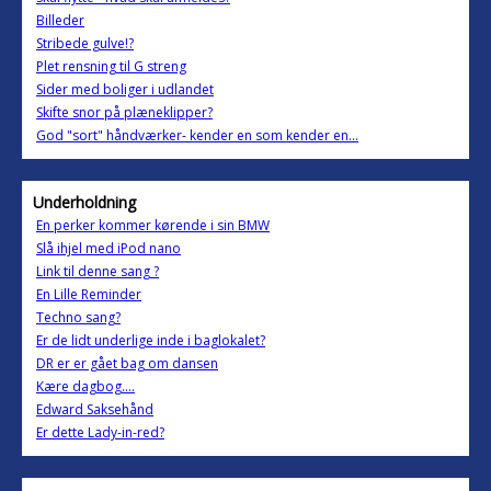
Billeder
Stribede gulve!?
Plet rensning til G streng
Sider med boliger i udlandet
Skifte snor på plæneklipper?
God "sort" håndværker- kender en som kender en...
Underholdning
En perker kommer kørende i sin BMW
Slå ihjel med iPod nano
Link til denne sang ?
En Lille Reminder
Techno sang?
Er de lidt underlige inde i baglokalet?
DR er er gået bag om dansen
Kære dagbog....
Edward Saksehånd
Er dette Lady-in-red?