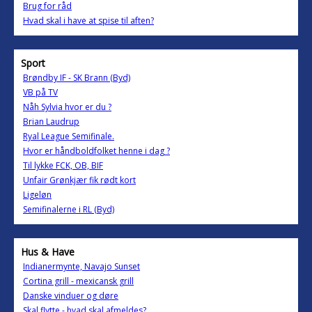
Brug for råd
Hvad skal i have at spise til aften?
Sport
Brøndby IF - SK Brann (Byd)
VB på TV
Nåh Sylvia hvor er du ?
Brian Laudrup
Ryal League Semifinale.
Hvor er håndboldfolket henne i dag ?
Til lykke FCK, OB, BIF
Unfair Grønkjær fik rødt kort
Ligeløn
Semifinalerne i RL (Byd)
Hus & Have
Indianermynte, Navajo Sunset
Cortina grill - mexicansk grill
Danske vinduer og døre
Skal flytte - hvad skal afmeldes?