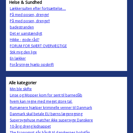
Helse & Sundhed
Lækkersulten efter fortsættelse....
På med posen, drenge!
På med posen, drenge!!
badestranden
Det er uanstændigt
Hikke - gode råd?
FORUM FOR SVÆRT OVERVÆGTIGE
Stik mig den lige
En lækker
Forårsringe hjælp opskrift
Alle kategorier
Min ble skifte
Linse og Mopper kom for sent til barnedåb
hvem kan regne med meget store tal.
Rumænere hjælper kriminelle venner til Danmark
Danmark skal betale EU børns lægeregning
Supersygehuse matcher ikke supersyge Danskere
10-årig dreng kidnappet
The Economist går hårdt til danskernes boliglån