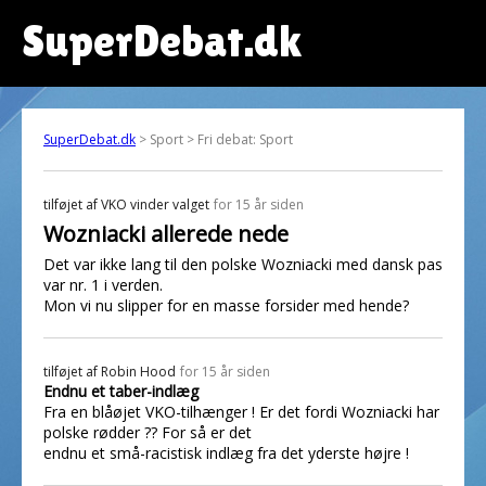
SuperDebat.dk
SuperDebat.dk
> Sport > Fri debat: Sport
tilføjet af
VKO vinder valget
for 15 år siden
Wozniacki allerede nede
Det var ikke lang til den polske Wozniacki med dansk pas
var nr. 1 i verden.
Mon vi nu slipper for en masse forsider med hende?
tilføjet af
Robin Hood
for 15 år siden
Endnu et taber-indlæg
Fra en blåøjet VKO-tilhænger ! Er det fordi Wozniacki har
polske rødder ?? For så er det
endnu et små-racistisk indlæg fra det yderste højre !